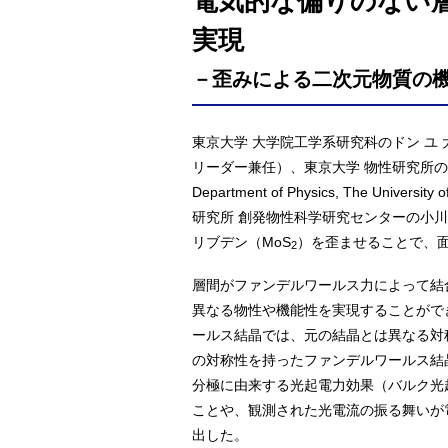
電気的な偏りのない
実現
－歪みによる二次元物質の
東京大学 大学院工学系研究科のドン ユ
リーダー兼任）、東京大学 物性研究所の
Department of Physics, The
研究所 創発物性科学研究センターの小
リブデン（MoS
）を歪ませることで、
2
層間がファンデルワールス力によって結
異なる物性や機能性を実現することがで
ールス結晶では、元の結晶とは異なる対
の対称性を持ったファンデルワールス結
分極に由来する光起電力効果（バルク光
ことや、観測された光電流の振る舞いが
出した。