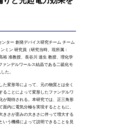
偏りと光起電力効果を
センター 創発デバイス研究チーム チーム
ミンミン 研究員（研究当時、現所属：
究科の森本 高裕 准教授、長谷川 達生 教授、理化学
つファンデルワールス結晶である二硫化モ
見した。
した変形等によって、元の物質とは全く
することによって変形したファンデルワ
化が期待される。本研究では、正三角形
て面内に電気分極を実現するとともに、
大きさが歪みの大きさに伴って増大する
という機構によって説明できることを見