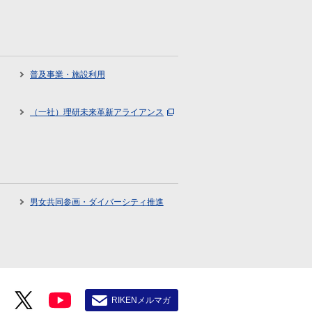
普及事業・施設利用
（一社）理研未来革新アライアンス
男女共同参画・ダイバーシティ推進
RIKENメルマガ