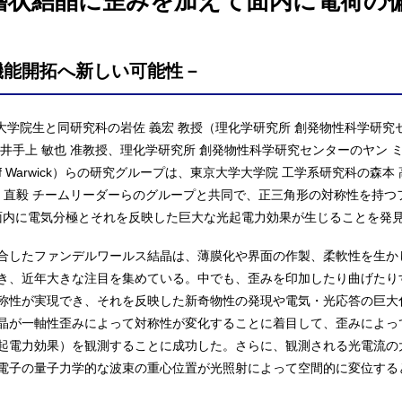
層状結晶に歪みを加えて面内に電荷の
機能開拓へ新しい可能性－
 大学院生と同研究科の岩佐 義宏 教授（理化学研究所 創発物性科学研究
井手上 敏也 准教授、理化学研究所 創発物性科学研究センターのヤン 
 University of Warwick）らの研究グループは、東京大学大学院 工学系研
川 直毅 チームリーダーらのグループと共同で、正三角形の対称性を持
面内に電気分極とそれを反映した巨大な光起電力効果が生じることを発
合したファンデルワールス結晶は、薄膜化や界面の作製、柔軟性を生か
き、近年大きな注目を集めている。中でも、歪みを印加したり曲げたり
称性が実現でき、それを反映した新奇物性の発現や電気・光応答の巨大
晶が一軸性歪みによって対称性が変化することに着目して、歪みによっ
起電力効果）を観測することに成功した。さらに、観測される光電流の
電子の量子力学的な波束の重心位置が光照射によって空間的に変位する