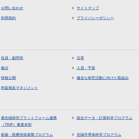
お問い合わせ
サイトマップ
利用規約
プライバシーポリシー
役員・顧問等
沿革
拠点
人員・予算
情報公開
健全な研究活動に向けた取組み
利益相反マネジメント
最先端研究プラットフォーム連携
統合データ・計算科学プログラム
（TRIP）事業本部
創薬・医療技術基盤プログラム
先端半導体科学プログラム