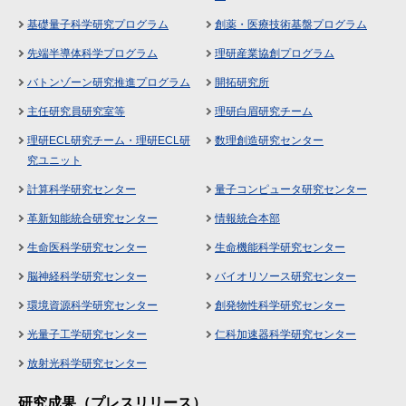
基礎量子科学研究プログラム
創薬・医療技術基盤プログラム
先端半導体科学プログラム
理研産業協創プログラム
バトンゾーン研究推進プログラム
開拓研究所
主任研究員研究室等
理研白眉研究チーム
理研ECL研究チーム・理研ECL研
数理創造研究センター
究ユニット
計算科学研究センター
量子コンピュータ研究センター
革新知能統合研究センター
情報統合本部
生命医科学研究センター
生命機能科学研究センター
脳神経科学研究センター
バイオリソース研究センター
環境資源科学研究センター
創発物性科学研究センター
光量子工学研究センター
仁科加速器科学研究センター
放射光科学研究センター
研究成果（プレスリリース）