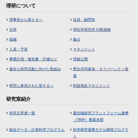
理研について
理事長から皆さまへ
役員・顧問等
沿革
理化学研究所 行動規範
組織
拠点
人員・予算
マネジメント
事業計画・報告書・評価など
情報公開
健全な研究活動に向けた取組み
男女共同参画・ダイバーシティ推
進
研究に参加された皆さまへ
利益相反マネジメント
研究室紹介
研究主宰者一覧
最先端研究プラットフォーム連携
（TRIP）事業本部
統合データ・計算科学プログラム
科学研究基盤モデル開発プログラ
ム