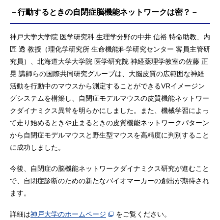
－行動するときの自閉症脳機能ネットワークは密？－
神戸大学大学院 医学研究科 生理学分野の中井 信裕 特命助教、内
匠 透 教授（理化学研究所 生命機能科学研究センター 客員主管研
究員）、北海道大学大学院 医学研究院 神経薬理学教室の佐藤 正
晃 講師らの国際共同研究グループは、大脳皮質の広範囲な神経
活動を行動中のマウスから測定することができるVRイメージン
グシステムを構築し、自閉症モデルマウスの皮質機能ネットワー
クダイナミクス異常を明らかにしました。また、機械学習によっ
て走り始めるときや止まるときの皮質機能ネットワークパターン
から自閉症モデルマウスと野生型マウスを高精度に判別すること
に成功しました。
今後、自閉症の脳機能ネットワークダイナミクス研究が進むこと
で、自閉症診断のための新たなバイオマーカーの創出が期待され
ます。
詳細は
神戸大学のホームページ
をご覧ください。