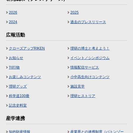
2026
2025
2024
過去のプレスリリース
広報活動
クローズアップRIKEN
理研の博士と考えよう！
お知らせ
イベント／シンポジウム
刊行物
情報配信サービス
お楽しみコンテンツ
小中高生向けコンテンツ
理研グッズ
施設見学
科学道100冊
理研ヒストリア
記念史料室
産学連携
知的財産情報
産業界との連携制度（バトンゾー