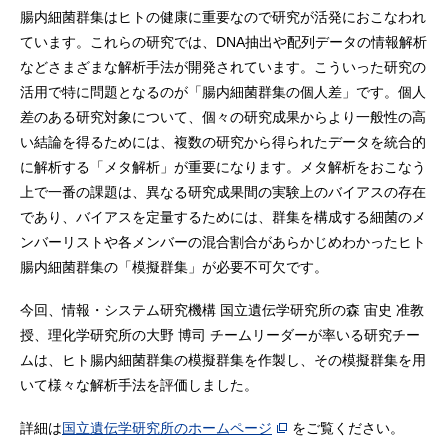
腸内細菌群集はヒトの健康に重要なので研究が活発におこなわれ
ています。これらの研究では、DNA抽出や配列データの情報解析
などさまざまな解析手法が開発されています。こういった研究の
活用で特に問題となるのが「腸内細菌群集の個人差」です。個人
差のある研究対象について、個々の研究成果からより一般性の高
い結論を得るためには、複数の研究から得られたデータを統合的
に解析する「メタ解析」が重要になります。メタ解析をおこなう
上で一番の課題は、異なる研究成果間の実験上のバイアスの存在
であり、バイアスを定量するためには、群集を構成する細菌のメ
ンバーリストや各メンバーの混合割合があらかじめわかったヒト
腸内細菌群集の「模擬群集」が必要不可欠です。
今回、情報・システム研究機構 国立遺伝学研究所の森 宙史 准教
授、理化学研究所の大野 博司 チームリーダーが率いる研究チー
ムは、ヒト腸内細菌群集の模擬群集を作製し、その模擬群集を用
いて様々な解析手法を評価しました。
詳細は
国立遺伝学研究所のホームページ
をご覧ください。