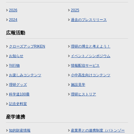
2026
2025
2024
過去のプレスリリース
広報活動
クローズアップRIKEN
理研の博士と考えよう！
お知らせ
イベント／シンポジウム
刊行物
情報配信サービス
お楽しみコンテンツ
小中高生向けコンテンツ
理研グッズ
施設見学
科学道100冊
理研ヒストリア
記念史料室
産学連携
知的財産情報
産業界との連携制度（バトンゾー