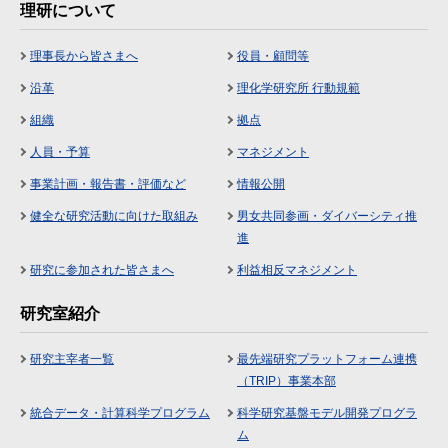
理研について
理事長から皆さまへ
役員・顧問等
沿革
理化学研究所 行動規範
組織
拠点
人員・予算
マネジメント
事業計画・報告書・評価など
情報公開
健全な研究活動に向けた取組み
男女共同参画・ダイバーシティ推
進
研究に参加された皆さまへ
利益相反マネジメント
研究室紹介
研究主宰者一覧
最先端研究プラットフォーム連携
（TRIP）事業本部
統合データ・計算科学プログラム
科学研究基盤モデル開発プログラ
ム