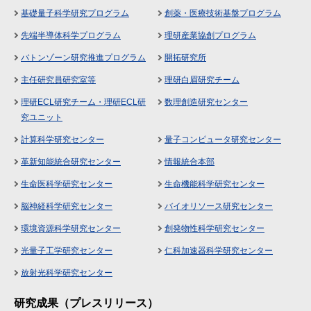
基礎量子科学研究プログラム
創薬・医療技術基盤プログラム
先端半導体科学プログラム
理研産業協創プログラム
バトンゾーン研究推進プログラム
開拓研究所
主任研究員研究室等
理研白眉研究チーム
理研ECL研究チーム・理研ECL研
数理創造研究センター
究ユニット
計算科学研究センター
量子コンピュータ研究センター
革新知能統合研究センター
情報統合本部
生命医科学研究センター
生命機能科学研究センター
脳神経科学研究センター
バイオリソース研究センター
環境資源科学研究センター
創発物性科学研究センター
光量子工学研究センター
仁科加速器科学研究センター
放射光科学研究センター
研究成果（プレスリリース）