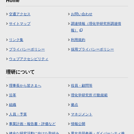
Home
交通アクセス
お問い合わせ
サイトマップ
調達情報（理化学研究所調達情
報）
リンク集
利用規約
プライバシーポリシー
採用プライバシーポリシー
ウェブアクセシビリティ
理研について
理事長から皆さまへ
役員・顧問等
沿革
理化学研究所 行動規範
組織
拠点
人員・予算
マネジメント
事業計画・報告書・評価など
情報公開
健全な研究活動に向けた取組み
男女共同参画・ダイバーシティ推