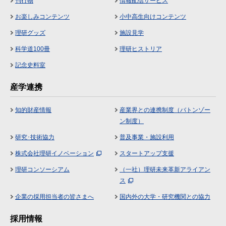
刊行物
情報配信サービス
お楽しみコンテンツ
小中高生向けコンテンツ
理研グッズ
施設見学
科学道100冊
理研ヒストリア
記念史料室
産学連携
知的財産情報
産業界との連携制度（バトンゾー
ン制度）
研究･技術協力
普及事業・施設利用
株式会社理研イノベーション
スタートアップ支援
理研コンソーシアム
（一社）理研未来革新アライアン
ス
企業の採用担当者の皆さまへ
国内外の大学・研究機関との協力
採用情報