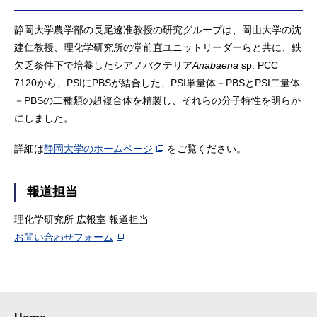
静岡大学農学部の長尾遼准教授の研究グループは、岡山大学の沈
建仁教授、理化学研究所の堂前直ユニットリーダーらと共に、鉄
欠乏条件下で培養したシアノバクテリア
Anabaena
sp. PCC
7120から、PSIにPBSが結合した、PSI単量体－PBSとPSI二量体
－PBSの二種類の超複合体を精製し、それらの分子特性を明らか
にしました。
詳細は
静岡大学のホームページ
をご覧ください。
報道担当
理化学研究所 広報室 報道担当
お問い合わせフォーム