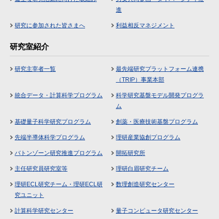
進
研究に参加された皆さまへ
利益相反マネジメント
研究室紹介
研究主宰者一覧
最先端研究プラットフォーム連携
（TRIP）事業本部
統合データ・計算科学プログラム
科学研究基盤モデル開発プログラ
ム
基礎量子科学研究プログラム
創薬・医療技術基盤プログラム
先端半導体科学プログラム
理研産業協創プログラム
バトンゾーン研究推進プログラム
開拓研究所
主任研究員研究室等
理研白眉研究チーム
理研ECL研究チーム・理研ECL研
数理創造研究センター
究ユニット
計算科学研究センター
量子コンピュータ研究センター