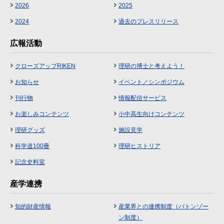
2026
2025
2024
過去のプレスリリース
広報活動
クローズアップRIKEN
理研の博士と考えよう！
お知らせ
イベント／シンポジウム
刊行物
情報配信サービス
お楽しみコンテンツ
小中高生向けコンテンツ
理研グッズ
施設見学
科学道100冊
理研ヒストリア
記念史料室
産学連携
知的財産情報
産業界との連携制度（バトンゾー
ン制度）