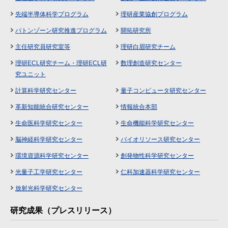
先端半導体科学プログラム
理研産業協創プログラム
バトンゾーン研究推進プログラム
開拓研究所
主任研究員研究室等
理研白眉研究チーム
理研ECL研究チーム・理研ECL研
数理創造研究センター
究ユニット
計算科学研究センター
量子コンピュータ研究センター
革新知能統合研究センター
情報統合本部
生命医科学研究センター
生命機能科学研究センター
脳神経科学研究センター
バイオリソース研究センター
環境資源科学研究センター
創発物性科学研究センター
光量子工学研究センター
仁科加速器科学研究センター
放射光科学研究センター
研究成果（プレスリリース）