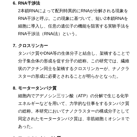
6.
RNA干渉法
2本鎖RNAによって配列特異的にRNAが分解される現象を
RNA干渉と呼ぶ。この現象に基づいて、短い2本鎖RNAを
細胞に導入し、任意の遺伝子の機能を阻害する実験手法を
RNA干渉法（RNAi法）という。
7.
クロスリンカー
タンパク質やDNA等の生体分子と結合し、架橋することで
分子集合体の形成を促す分子の総称。この研究では、繊維
状のアクチン同士を架橋するクロスリンカーが、ナノクラ
スターの形成に必要とされることが明らかとなった。
8.
モータータンパク質
細胞内でアデノシン三リン酸（ATP）の分解で生じる化学
エネルギーなどを用いて、力学的な仕事をするタンパク質
の総称。本研究においてナノクラスターの構成分子として
同定されたモータータンパク質は、非筋細胞ミオシンⅡで
あった。