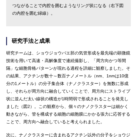
つながることで内腔を囲むようなリング状になる（右下図
の内腔を囲む緑線）。
研究手法と成果
研究チームは、ショウジョウバエ胚の気管形成を最先端の顕微鏡
技術を用いて高速・高解像度で連続撮影し、「周方向かつ等間
隔」な細胞骨格パターンが現れる過程を詳細に観察しました。そ
の結果、アクチンが数十～数百ナノメートル（nm、1nmは10億
分の1メートル）の分子集合体（ナノクラスター）を無数に形成
し、それらが周方向に融合していくことで、周方向にストライプ
状に並んだ太い線状の構造が1時間弱で形成されることを発見し
ました（図2）。この観察から、個々のナノクラスターは細かく
動きながら、管を構成する細胞の細胞膜にかかる張力に応答する
ことで、周方向へ融合していると考えられました。
次に、ナノクラスターに含まれるアクチン以外の分子をショウジ