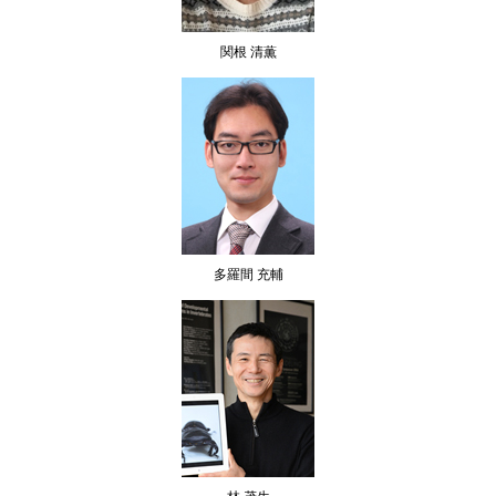
関根 清薫
多羅間 充輔