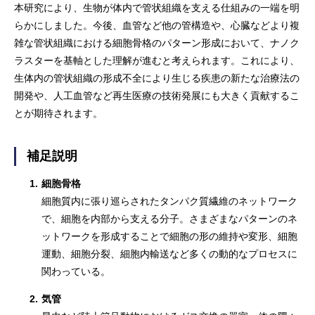
本研究により、生物が体内で管状組織を支える仕組みの一端を明
らかにしました。今後、血管など他の管構造や、心臓などより複
雑な管状組織における細胞骨格のパターン形成において、ナノク
ラスターを基軸とした理解が進むと考えられます。これにより、
生体内の管状組織の形成不全により生じる疾患の新たな治療法の
開発や、人工血管など再生医療の技術発展にも大きく貢献するこ
とが期待されます。
補足説明
1.
細胞骨格
細胞質内に張り巡らされたタンパク質繊維のネットワーク
で、細胞を内部から支える分子。さまざまなパターンのネ
ットワークを形成することで細胞の形の維持や変形、細胞
運動、細胞分裂、細胞内輸送など多くの動的なプロセスに
関わっている。
2.
気管