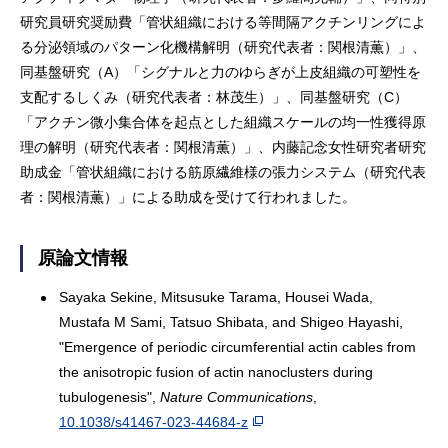
研究員研究奨励費「管状組織における等間隔アクチンリングによ
る分泌領域のパターン化機構解明（研究代表者：関根清薫）」、
同基盤研究（A）「シグナルと力のゆらぎが上皮組織の可塑性を
支配するしくみ（研究代表者：林茂生）」、同基盤研究（C）
「アクチン微小集合体を起点とした組織スケールの均一性獲得原
理の解明（研究代表者：関根清薫）」、内藤記念女性研究者研究
助成金「管状組織における筋原繊維様の張力システム（研究代表
者：関根清薫）」による助成を受けて行われました。
原論文情報
Sayaka Sekine, Mitsusuke Tarama, Housei Wada,
Mustafa M Sami, Tatsuo Shibata, and Shigeo Hayashi,
"Emergence of periodic circumferential actin cables from
the anisotropic fusion of actin nanoclusters during
tubulogenesis",
Nature Communications
,
10.1038/s41467-023-44684-z