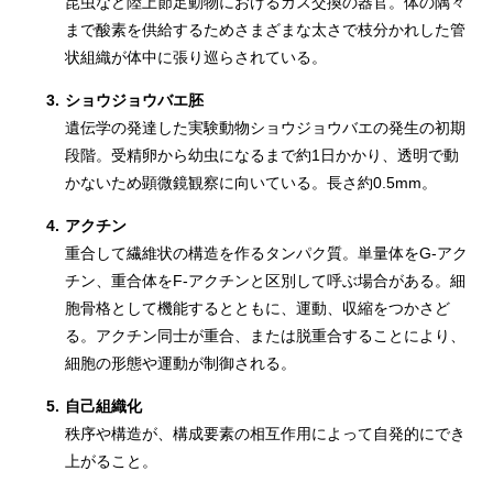
昆虫など陸上節足動物におけるガス交換の器官。体の隅々
まで酸素を供給するためさまざまな太さで枝分かれした管
状組織が体中に張り巡らされている。
3.
ショウジョウバエ胚
遺伝学の発達した実験動物ショウジョウバエの発生の初期
段階。受精卵から幼虫になるまで約1日かかり、透明で動
かないため顕微鏡観察に向いている。長さ約0.5mm。
4.
アクチン
重合して繊維状の構造を作るタンパク質。単量体をG-アク
チン、重合体をF-アクチンと区別して呼ぶ場合がある。細
胞骨格として機能するとともに、運動、収縮をつかさど
る。アクチン同士が重合、または脱重合することにより、
細胞の形態や運動が制御される。
5.
自己組織化
秩序や構造が、構成要素の相互作用によって自発的にでき
上がること。