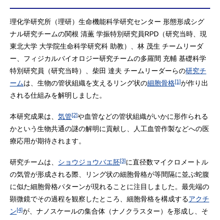
理化学研究所（理研）生命機能科学研究センター 形態形成シグ
ナル研究チームの関根 清薫 学振特別研究員RPD（研究当時、現
東北大学 大学院生命科学研究科 助教）、林 茂生 チームリーダ
ー、フィジカルバイオロジー研究チームの多羅間 充輔 基礎科学
特別研究員（研究当時）、柴田 達夫 チームリーダーらの
研究チ
[1]
ーム
は、生物の管状組織を支えるリング状の
細胞骨格
が作り出
される仕組みを解明しました。
[2]
本研究成果は、
気管
や血管などの管状組織がいかに形作られる
かという生物共通の謎の解明に貢献し、人工血管作製などへの医
療応用が期待されます。
[3]
研究チームは、
ショウジョウバエ胚
に直径数マイクロメートル
の気管が形成される際、リング状の細胞骨格が等間隔に並ぶ蛇腹
に似た細胞骨格パターンが現れることに注目しました。最先端の
顕微鏡でその過程を観察したところ、細胞骨格を構成する
アクチ
[4]
ン
が、ナノスケールの集合体（ナノクラスター）を形成し、そ