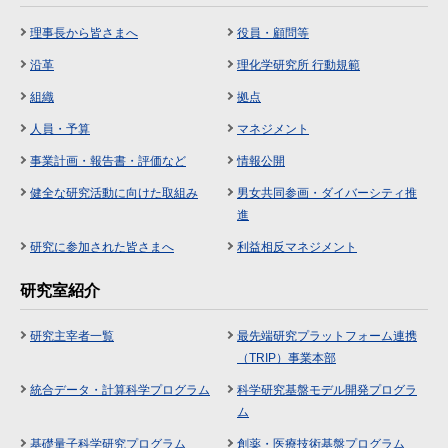
理事長から皆さまへ
役員・顧問等
沿革
理化学研究所 行動規範
組織
拠点
人員・予算
マネジメント
事業計画・報告書・評価など
情報公開
健全な研究活動に向けた取組み
男女共同参画・ダイバーシティ推
進
研究に参加された皆さまへ
利益相反マネジメント
研究室紹介
研究主宰者一覧
最先端研究プラットフォーム連携
（TRIP）事業本部
統合データ・計算科学プログラム
科学研究基盤モデル開発プログラ
ム
基礎量子科学研究プログラム
創薬・医療技術基盤プログラム