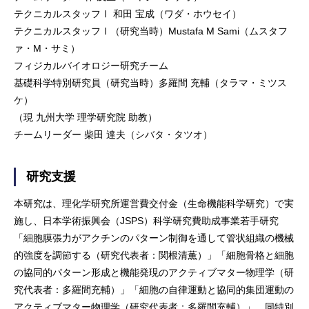
テクニカルスタッフⅠ 和田 宝成（ワダ・ホウセイ）
テクニカルスタッフⅠ（研究当時）Mustafa M Sami（ムスタフ
ァ・M・サミ）
フィジカルバイオロジー研究チーム
基礎科学特別研究員（研究当時）多羅間 充輔（タラマ・ミツス
ケ）
（現 九州大学 理学研究院 助教）
チームリーダー 柴田 達夫（シバタ・タツオ）
研究支援
本研究は、理化学研究所運営費交付金（生命機能科学研究）で実
施し、日本学術振興会（JSPS）科学研究費助成事業若手研究
「細胞膜張力がアクチンのパターン制御を通して管状組織の機械
的強度を調節する（研究代表者：関根清薫）」「細胞骨格と細胞
の協同的パターン形成と機能発現のアクティブマター物理学（研
究代表者：多羅間充輔）」「細胞の自律運動と協同的集団運動の
アクティブマター物理学（研究代表者：多羅間充輔）」、同特別