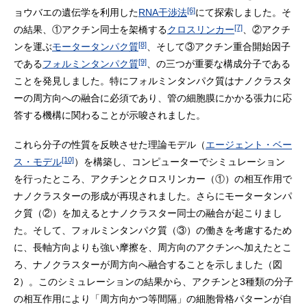
[6]
ョウバエの遺伝学を利用した
RNA干渉法
にて探索しました。そ
[7]
の結果、①アクチン同士を架橋する
クロスリンカー
、②アクチ
[8]
ンを運ぶ
モータータンパク質
、そして③アクチン重合開始因子
[9]
である
フォルミンタンパク質
、の三つが重要な構成分子である
ことを発見しました。特にフォルミンタンパク質はナノクラスタ
ーの周方向への融合に必須であり、管の細胞膜にかかる張力に応
答する機構に関わることが示唆されました。
これら分子の性質を反映させた理論モデル（
エージェント・ベー
[10]
ス・モデル
）を構築し、コンピューターでシミュレーション
を行ったところ、アクチンとクロスリンカー（①）の相互作用で
ナノクラスターの形成が再現されました。さらにモータータンパ
ク質（②）を加えるとナノクラスター同士の融合が起こりまし
た。そして、フォルミンタンパク質（③）の働きを考慮するため
に、長軸方向よりも強い摩擦を、周方向のアクチンへ加えたとこ
ろ、ナノクラスターが周方向へ融合することを示しました（図
2）。このシミュレーションの結果から、アクチンと3種類の分子
の相互作用により「周方向かつ等間隔」の細胞骨格パターンが自