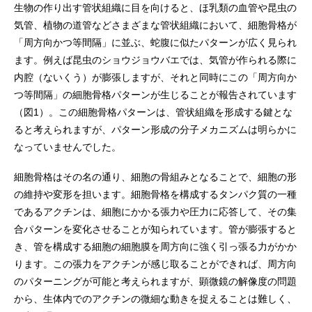
生物の作り出す管状組織に目を向けると、ほ乳類の血管や昆虫の
気管、植物の道管などさまざまな管状組織において、細胞骨格が
「周方向かつ等間隔」に並ぶ、蛇腹に似たパターンが広く見られ
ます。例えば昆虫のショウジョウバエでは、気管が作られる際に
内腔（ないくう）が膨張しますが、それと同時にこの「周方向か
つ等間隔」の細胞骨格パターンが生じることが報告されています
（図1）。この細胞骨格パターンは、管状組織を形成する鍵とな
ると考えられますが、パターン形成の分子メカニズムは明らかに
なっていませんでした。
細胞骨格はその名の通り、細胞の骨組みとなることで、細胞の形
の維持や変形を担います。細胞骨格を構成するタンパク質の一種
であるアクチンは、細胞にかかる張力や圧力に応答して、その集
合パターンを変化させることが知られています。管が膨張すると
き、管を構成する細胞の細胞膜を周方向に強く引っ張る力がかか
ります。この張力をアクチンが感じ取ることができれば、周方向
のパターニングが可能と考えられますが、顕微鏡の解像度の問題
から、生体内でのアクチンの微細な動きを捉えることは難しく、