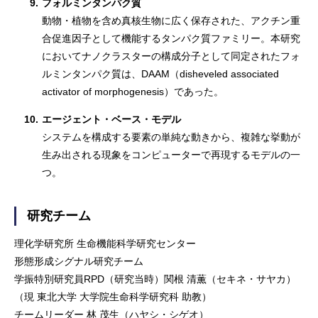
9.
フォルミンタンパク質
動物・植物を含め真核生物に広く保存された、アクチン重
合促進因子として機能するタンパク質ファミリー。本研究
においてナノクラスターの構成分子として同定されたフォ
ルミンタンパク質は、DAAM（disheveled associated
activator of morphogenesis）であった。
10.
エージェント・ベース・モデル
システムを構成する要素の単純な動きから、複雑な挙動が
生み出される現象をコンピューターで再現するモデルの一
つ。
研究チーム
理化学研究所 生命機能科学研究センター
形態形成シグナル研究チーム
学振特別研究員RPD（研究当時）関根 清薫（セキネ・サヤカ）
（現 東北大学 大学院生命科学研究科 助教）
チームリーダー 林 茂生（ハヤシ・シゲオ）