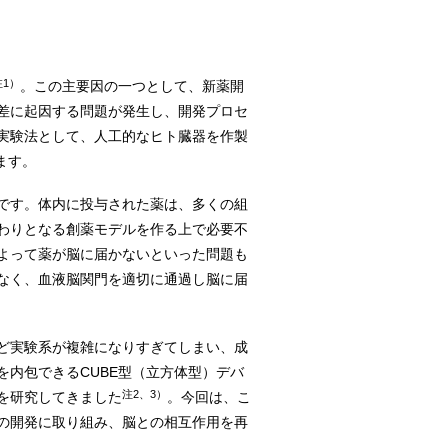
注1）
。この主要因の一つとして、新薬開
差に起因する問題が発生し、開発プロセ
実験法として、人工的なヒト臓器を作製
ます。
です。体内に投与された薬は、多くの組
わりとなる創薬モデルを作る上で必要不
よって薬が脳に届かないといった問題も
なく、血液脳関門を適切に通過し脳に届
ど実験系が複雑になりすぎてしまい、成
内包できるCUBE型（立方体型）デバ
注2、3）
を研究してきました
。今回は、こ
の開発に取り組み、脳との相互作用を再