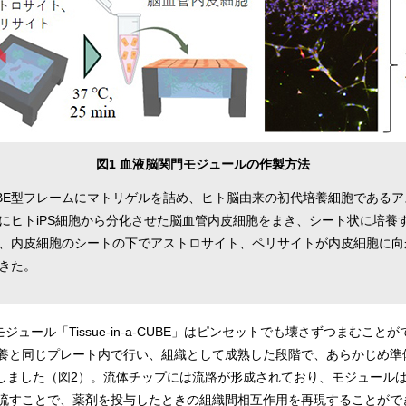
図1 血液脳関門モジュールの作製方法
UBE型フレームにマトリゲルを詰め、ヒト脳由来の初代培養細胞である
にヒトiPS細胞から分化させた脳血管内皮細胞をまき、シート状に培養
、内皮細胞のシートの下でアストロサイト、ペリサイトが内皮細胞に向
きた。
ジュール「Tissue-in-a-CUBE」はピンセットでも壊さずつまむこ
養と同じプレート内で行い、組織として成熟した段階で、あらかじめ準
しました（図2）。流体チップには流路が形成されており、モジュール
流すことで、薬剤を投与したときの組織間相互作用を再現することがで