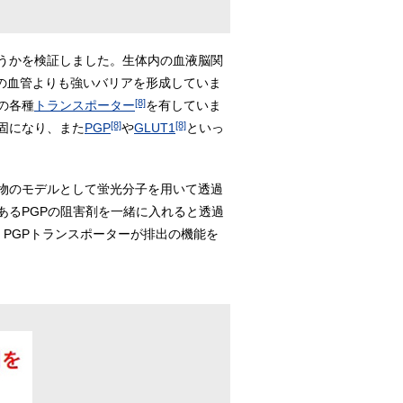
うかを検証しました。生体内の血液脳関
の血管よりも強いバリアを形成していま
[8]
の各種
トランスポーター
を有していま
[8]
[8]
固になり、また
PGP
や
GLUT1
といっ
物のモデルとして蛍光分子を用いて透過
あるPGPの阻害剤を一緒に入れると透過
PGPトランスポーターが排出の機能を