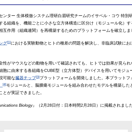
ンター 生体模倣システム理研白眉研究チームのイサベル・コウ 特別研
組織を、機能ごとに小さな立方体構造に区分け（モジュール化）する「Tiss
相互作用（組織連関）を再構築するためのプラットフォームを確立しま
[1]
ング
における実験動物とヒトの種差の問題を解決し、非臨床試験にお
全性がマウスなどの動物を用いて確認されても、ヒトでは効果が見られ
細胞に由来する各組織をCUBE型（立方体型）デバイスを用いてモジュ
[3]
現可能な
臓器チップ
プラットフォームを開発しました。本プラットフ
[4]
）
モジュールと、脳腫瘍モジュールを組み合わせたモデルを構築した
ことが実証できました。
ications Biology
』（2月28日付：日本時間2月28日）に掲載されまし