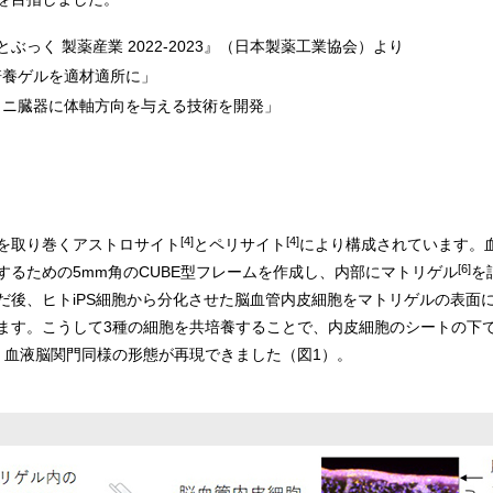
ぶっく 製薬産業 2022-2023』（日本製薬工業協会）より
「培養ゲルを適材適所に」
「ミニ臓器に体軸方向を与える技術を開発」
[4]
[4]
を取り巻くアストロサイト
とペリサイト
により構成されています。
[6]
るための5mm角のCUBE型フレームを作成し、内部にマトリゲル
を
だ後、ヒトiPS細胞から分化させた脳血管内皮細胞をマトリゲルの表面
ます。こうして3種の細胞を共培養することで、内皮細胞のシートの下
、血液脳関門同様の形態が再現できました（図1）。