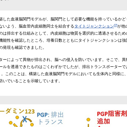
築した血液脳関門モデルが、脳関門として必要な機能を持っているかど
[7]
ないよう、脳血管内皮細胞同士を結合する
タイトジャンクション
が他
のは排出する仕組みとして、内皮細胞は物質を選択的に透過させるため
機能性を確認したところ、培養日数とともにタイトジャンクションは強
の発現も確認できました。
ターによって異物が排出され、脳への侵入を防いでいます。そこで、異
ールを透過できたものはごくわずかでしたが、排出トランスポーターで
）。このことは、構築した血液脳関門モデルにおいても生体内と同様に、
防いでいることを示唆しています。