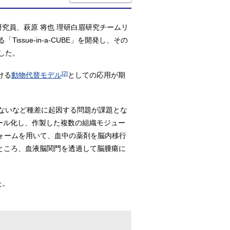
究員、萩原 将也 理研白眉研究チームリ
ue-in-a-CUBE」を開発し、その
した。
[2]
ける
動物代替モデル
としての応用が期
ないなど種差に起因する問題が課題とな
ール化し、作製した複数の組織モジュー
ォームを用いて、血中の薬剤を脳内移行
ところ、血液脳関門を透過して脳腫瘍に
た。