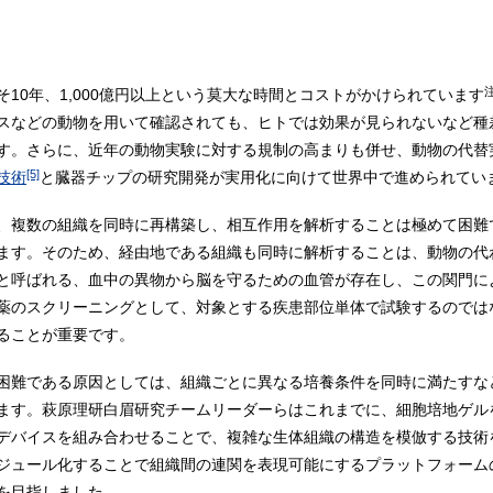
10年、1,000億円以上という莫大な時間とコストがかけられています
スなどの動物を用いて確認されても、ヒトでは効果が見られないなど種
す。さらに、近年の動物実験に対する規制の高まりも併せ、動物の代替
[5]
技術
と臓器チップの研究開発が実用化に向けて世界中で進められてい
、複数の組織を同時に再構築し、相互作用を解析することは極めて困難
ます。そのため、経由地である組織も同時に解析することは、動物の代
と呼ばれる、血中の異物から脳を守るための血管が存在し、この関門に
薬のスクリーニングとして、対象とする疾患部位単体で試験するのでは
ることが重要です。
困難である原因としては、組織ごとに異なる培養条件を同時に満たすな
ます。萩原理研白眉研究チームリーダーらはこれまでに、細胞培地ゲルを
デバイスを組み合わせることで、複雑な生体組織の構造を模倣する技術
ジュール化することで組織間の連関を表現可能にするプラットフォーム
を目指しました。