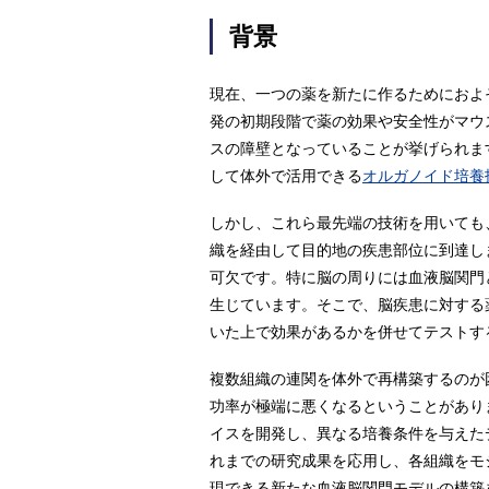
背景
現在、一つの薬を新たに作るためにおよそ
発の初期段階で薬の効果や安全性がマウ
スの障壁となっていることが挙げられま
して体外で活用できる
オルガノイド培養
しかし、これら最先端の技術を用いても
織を経由して目的地の疾患部位に到達し
可欠です。特に脳の周りには血液脳関門
生じています。そこで、脳疾患に対する
いた上で効果があるかを併せてテストす
複数組織の連関を体外で再構築するのが
功率が極端に悪くなるということがあり
イスを開発し、異なる培養条件を与えた
れまでの研究成果を応用し、各組織をモ
現できる新たな血液脳関門モデルの構築