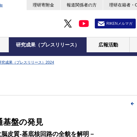
理研寄附金
報道関係者の方
理研在籍者・
te
RIKENメルマガ
研究成果（プレスリリース）
広報活動
研究成果（プレスリリース）2024
通基盤の発見
脳皮質-基底核回路の全貌を解明－