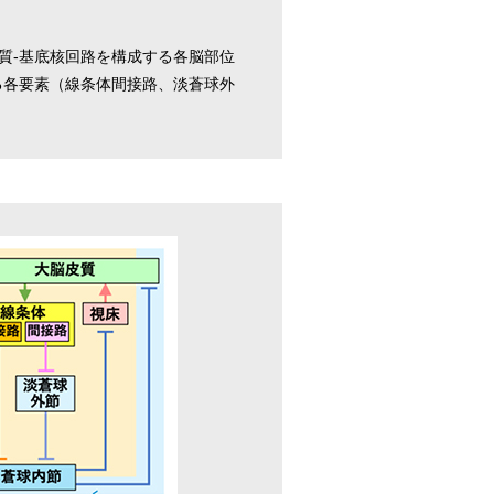
質-基底核回路を構成する各脳部位
る各要素（線条体間接路、淡蒼球外