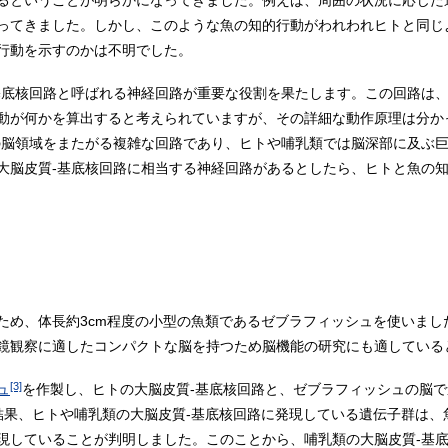
るということが明らかになってきました。例えば、周囲の状況に応じた
ってきました。しかし、このような魚の知的行動がわれわれヒトと同じ
行動を示すのかは不明でした。
基底核回路と呼ばれる神経回路が重要な役割を果たします。この回路は
動が何かを算出すると考えられていますが、その詳細な動作原理は分か
の脳領域をまたがる複雑な回路であり、ヒトや哺乳類では脳深部に及ぶ
大脳皮質-基底核回路に相当する神経回路があるとしたら、ヒトと魚の
ため、体長約3cm程度の小型の魚類であるゼブラフィッシュを使いまし
鏡観察に適したコンパクトな脳を持つため脳機能の研究にも適している
[3]
ュ
を作製し、ヒトの大脳皮質-基底核回路と、ゼブラフィッシュの脳
結果、ヒトや哺乳類の大脳皮質-基底核回路に発現している遺伝子群は、
現していることが判明しました。このことから、哺乳類の大脳皮質-基