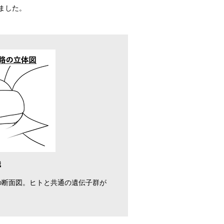
ました。
識
の断面図。ヒトと共通の遺伝子群が