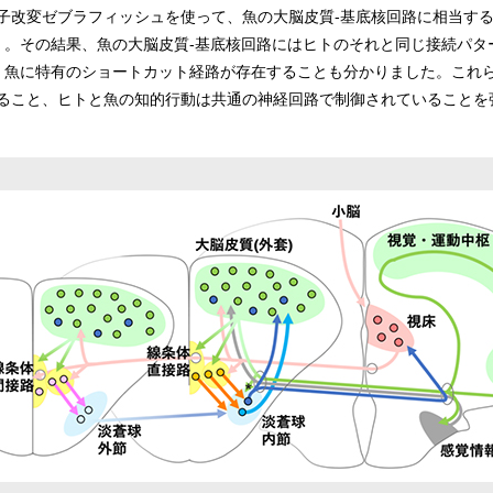
子改変ゼブラフィッシュを使って、魚の大脳皮質-基底核回路に相当す
）。その結果、魚の大脳皮質-基底核回路にはヒトのそれと同じ接続パタ
、魚に特有のショートカット経路が存在することも分かりました。これら
ること、ヒトと魚の知的行動は共通の神経回路で制御されていることを