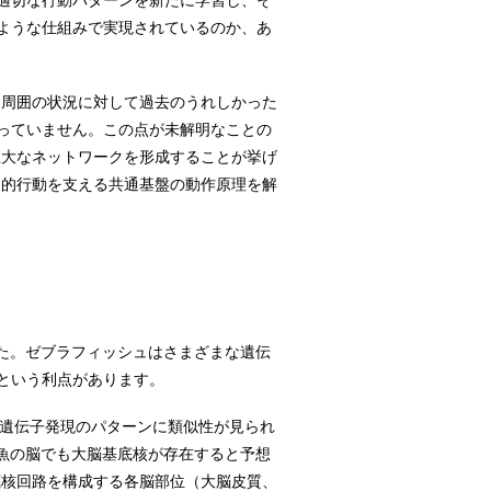
適切な行動パターンを新たに学習し、そ
ような仕組みで実現されているのか、あ
、周囲の状況に対して過去のうれしかった
っていません。この点が未解明なことの
巨大なネットワークを形成することが挙げ
知的行動を支える共通基盤の動作原理を解
た。ゼブラフィッシュはさまざまな遺伝
という利点があります。
で遺伝子発現のパターンに類似性が見られ
魚の脳でも大脳基底核が存在すると予想
底核回路を構成する各脳部位（大脳皮質、