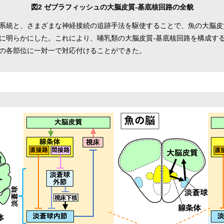
図2 ゼブラフィッシュの大脳皮質-基底核回路の全貌
系統と、さまざまな神経接続の追跡手法を駆使することで、魚の大脳皮
に明らかにした。これにより、哺乳類の大脳皮質-基底核回路を構成す
の各部位に一対一で対応付けることができた。