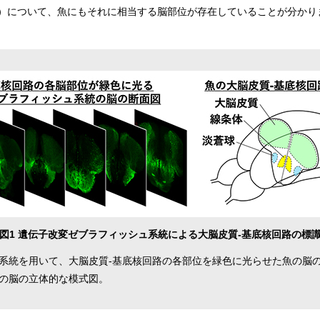
）について、魚にもそれに相当する脳部位が存在していることが分かり
図1 遺伝子改変ゼブラフィッシュ系統による大脳皮質-基底核回路の標
系統を用いて、大脳皮質-基底核回路の各部位を緑色に光らせた魚の脳
の脳の立体的な模式図。