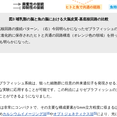
図3 哺乳類の脳と魚の脳における大脳皮質-基底核回路の比較
底核回路の接続パターン。（右）今回明らかになったゼブラフィッシュの
は進化的に保存されたヒトと共通の回路構造（オレンジ色の領域）を持
も明らかになった。
ブラフィッシュ系統は、狙った細胞群に任意の外来遺伝子を発現させる
な実験に応用することが可能です。この利点によりゼブラフィッシュの
ことができるようになりました。
路は非常にコンパクトで、その主要な構成要素が1mm立方程度に収まる
[4]
[5]
め
カルシウムイメージング法
や
オプトジェネティクス法
により、光