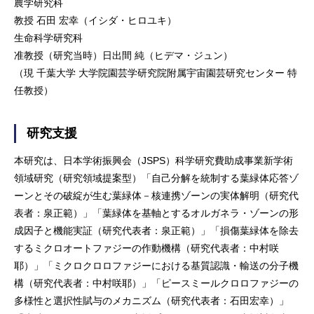
農学研究科
教授 石田 宏幸（イシダ・ヒロユキ）
生命科学研究科
准教授（研究当時）日出間 純（ヒデマ・ジュン）
（現 千葉大学 大学院園芸学研究院附属宇宙園芸研究センター 特
任教授）
研究支援
本研究は、日本学術振興会（JSPS）科学研究費助成事業新学術
領域研究（研究領域提案型）「自己分解を統制する葉緑体応答ゾ
ーンとその破綻が生む葉緑体－核連携ゾーンの実体解明（研究代
表者：泉正範）」「葉緑体を基軸とするオルガネラ・ゾーンの形
成因子と機能実証（研究代表者：泉正範）」「損傷葉緑体を除去
するミクロオートファジーの作動機構（研究代表者：中村咲
耶）」「ミクロクロロファジーにおける基質認識・輸送の分子機
構（研究代表者：中村咲耶）」「ピースミールクロロファジーの
多様性と選択性賦与のメカニズム（研究代表者：石田宏幸）」