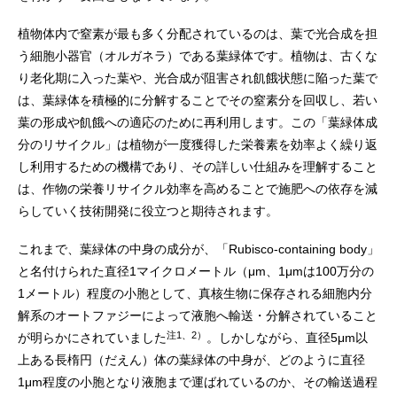
植物体内で窒素が最も多く分配されているのは、葉で光合成を担
う細胞小器官（オルガネラ）である葉緑体です。植物は、古くな
り老化期に入った葉や、光合成が阻害され飢餓状態に陥った葉で
は、葉緑体を積極的に分解することでその窒素分を回収し、若い
葉の形成や飢餓への適応のために再利用します。この「葉緑体成
分のリサイクル」は植物が一度獲得した栄養素を効率よく繰り返
し利用するための機構であり、その詳しい仕組みを理解すること
は、作物の栄養リサイクル効率を高めることで施肥への依存を減
らしていく技術開発に役立つと期待されます。
これまで、葉緑体の中身の成分が、「Rubisco-containing body」
と名付けられた直径1マイクロメートル（μm、1μmは100万分の
1メートル）程度の小胞として、真核生物に保存される細胞内分
解系のオートファジーによって液胞へ輸送・分解されていること
注1、2）
が明らかにされていました
。しかしながら、直径5μm以
上ある長楕円（だえん）体の葉緑体の中身が、どのように直径
1μm程度の小胞となり液胞まで運ばれているのか、その輸送過程