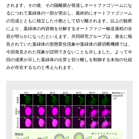
されます。その後、その隔離膜が発達しオートファゴソームにな
るにつれて葉緑体の一部が突出し、最終的にオートファゴソーム
の完成とともに独立した小胞として切り離されます。以上の観察
により、葉緑体の内容物を分解するオートファジー輸送過程の全
容が明らかになったといえます。共同研究グループは、過去に報
告されていた葉緑体の形態変化現象や葉緑体の膜切断機構では、
今回発見された現象が説明できないことも示しました。よって今
回の成果が示した葉緑体の出芽と切り離しを制御する未知の仕組
みが存在するものと考えられます。