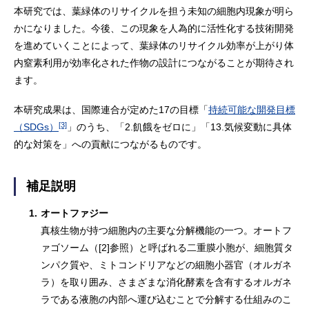
本研究では、葉緑体のリサイクルを担う未知の細胞内現象が明ら
かになりました。今後、この現象を人為的に活性化する技術開発
を進めていくことによって、葉緑体のリサイクル効率が上がり体
内窒素利用が効率化された作物の設計につながることが期待され
ます。
本研究成果は、国際連合が定めた17の目標「
持続可能な開発目標
[3]
（SDGs）
」のうち、「2.飢餓をゼロに」「13.気候変動に具体
的な対策を」への貢献につながるものです。
補足説明
1.
オートファジー
真核生物が持つ細胞内の主要な分解機能の一つ。オートフ
ァゴソーム（[2]参照）と呼ばれる二重膜小胞が、細胞質タ
ンパク質や、ミトコンドリアなどの細胞小器官（オルガネ
ラ）を取り囲み、さまざまな消化酵素を含有するオルガネ
ラである液胞の内部へ運び込むことで分解する仕組みのこ