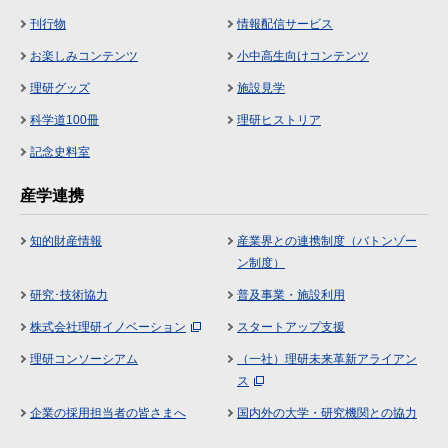
刊行物
情報配信サービス
お楽しみコンテンツ
小中高生向けコンテンツ
理研グッズ
施設見学
科学道100冊
理研ヒストリア
記念史料室
産学連携
知的財産情報
産業界との連携制度（バトンゾー
ン制度）
研究･技術協力
普及事業・施設利用
株式会社理研イノベーション
スタートアップ支援
理研コンソーシアム
（一社）理研未来革新アライアン
ス
企業の採用担当者の皆さまへ
国内外の大学・研究機関との協力