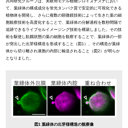
共同研究グループは、実験用モデル植物シロイヌナズナにおい
て、葉緑体の構成成分を蛍光タンパク質で安定的に可視化できる
植物体を開発し、さらに複数の顕微鏡技術によって生きた葉の細
胞観察技術を高度化することで、葉緑体の分解過程を数秒間隔で
追跡できるライブセルイメージング技術を構築しました。その技
術を駆使し飢餓状態の葉の細胞を観察することで、葉緑体の一部
が突出した出芽様構造を形成すること（図1）、その構造が葉緑
体から切り離され液胞の内部に輸送されること（図2）が明らか
となりました。
図1 葉緑体の出芽様構造の観察像