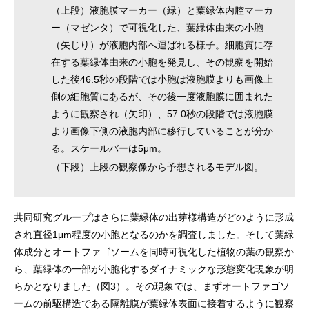
（上段）液胞膜マーカー（緑）と葉緑体内腔マーカ
ー（マゼンタ）で可視化した、葉緑体由来の小胞
（矢じり）が液胞内部へ運ばれる様子。細胞質に存
在する葉緑体由来の小胞を発見し、その観察を開始
した後46.5秒の段階では小胞は液胞膜よりも画像上
側の細胞質にあるが、その後一度液胞膜に囲まれた
ように観察され（矢印）、57.0秒の段階では液胞膜
より画像下側の液胞内部に移行していることが分か
る。スケールバーは5μm。
（下段）上段の観察像から予想されるモデル図。
共同研究グループはさらに葉緑体の出芽様構造がどのように形成
され直径1μm程度の小胞となるのかを調査しました。そして葉緑
体成分とオートファゴソームを同時可視化した植物の葉の観察か
ら、葉緑体の一部が小胞化するダイナミックな形態変化現象が明
らかとなりました（図3）。その現象では、まずオートファゴソ
ームの前駆構造である隔離膜が葉緑体表面に接着するように観察