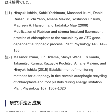
は未解明でした。
注1）
Hiroyuki Ishida, Kohki Yoshimoto, Masanori Izumi, Daniel
Reisen, Yuichi Yano, Amane Makino, Yoshinori Ohsumi,
Maureen R. Hanson, and Tadahiko Mae (2008)
Mobilization of Rubisco and stroma-localized fluorescent
proteins of chloroplasts to the vacuole by an
ATG
gene-
dependent autophagic process. Plant Physiology 148: 142-
155
注2）
Masanori Izumi, Jun Hidema, Shinya Wada, Eri Kondo,
Takamitsu Kurusu, Kazuyuki Kuchitsu, Amane Makino, and
Hiroyuki Ishida (2015) Establishment of monitoring
methods for autophagy in rice reveals autophagic recycling
of chloroplasts and root plastids during energy limitation.
Plant Physiology 167: 1307-1320
研究手法と成果