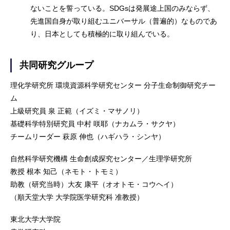
ないことを誓っている。SDGsは発展途上国のみならず、
先進国自身が取り組むユニバーサル（普遍的）なものであ
り、日本としても積極的に取り組んでいる。
共同研究グループ
理化学研究所 環境資源科学研究センター 分子生命制御研究チー
ム
上級研究員 泉 正範（イズミ・マサノリ）
基礎科学特別研究員 中村 咲耶（ナカムラ・サクヤ）
チームリーダー 萩原 伸也（ハギハラ・シンヤ）
自然科学研究機構 生命創成探究センター／生理学研究所
教授 根本 知己（ネモト・トモミ）
助教（研究当時）大友 康平（オオトモ・コウヘイ）
（順天堂大学 大学院医学研究科 准教授）
東北大学大学院