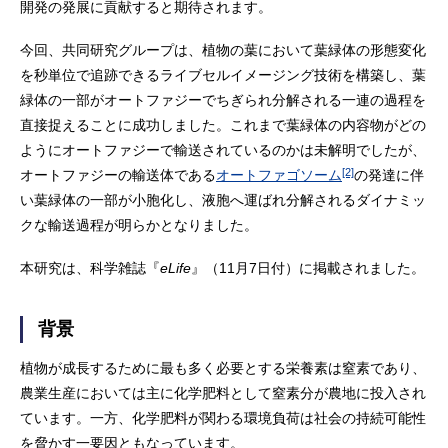
開発の発展に貢献すると期待されます。
今回、共同研究グループは、植物の葉において葉緑体の形態変化
を秒単位で追跡できるライブセルイメージング技術を構築し、葉
緑体の一部がオートファジーでちぎられ分解される一連の過程を
直接捉えることに成功しました。これまで葉緑体の内容物がどの
ようにオートファジーで輸送されているのかは未解明でしたが、
[2]
オートファジーの輸送体である
オートファゴソーム
の発達に伴
い葉緑体の一部が小胞化し、液胞へ運ばれ分解されるダイナミッ
クな輸送過程が明らかとなりました。
本研究は、科学雑誌『
eLife
』（11月7日付）に掲載されました。
背景
植物が成長するために最も多く必要とする栄養素は窒素であり、
農業生産においては主に化学肥料として窒素分が農地に投入され
ています。一方、化学肥料が関わる環境負荷は社会の持続可能性
を脅かす一要因ともなっています。