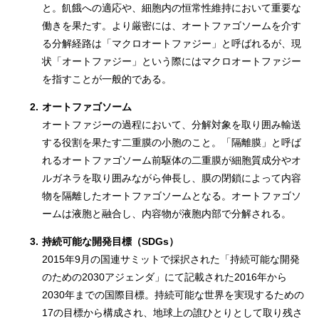
と。飢餓への適応や、細胞内の恒常性維持において重要な
働きを果たす。より厳密には、オートファゴソームを介す
る分解経路は「マクロオートファジー」と呼ばれるが、現
状「オートファジー」という際にはマクロオートファジー
を指すことが一般的である。
2.
オートファゴソーム
オートファジーの過程において、分解対象を取り囲み輸送
する役割を果たす二重膜の小胞のこと。「隔離膜」と呼ば
れるオートファゴソーム前駆体の二重膜が細胞質成分やオ
ルガネラを取り囲みながら伸長し、膜の閉鎖によって内容
物を隔離したオートファゴソームとなる。オートファゴソ
ームは液胞と融合し、内容物が液胞内部で分解される。
3.
持続可能な開発目標（SDGs）
2015年9月の国連サミットで採択された「持続可能な開発
のための2030アジェンダ」にて記載された2016年から
2030年までの国際目標。持続可能な世界を実現するための
17の目標から構成され、地球上の誰ひとりとして取り残さ