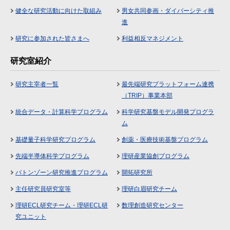
健全な研究活動に向けた取組み
男女共同参画・ダイバーシティ推
進
研究に参加された皆さまへ
利益相反マネジメント
研究室紹介
研究主宰者一覧
最先端研究プラットフォーム連携
（TRIP）事業本部
統合データ・計算科学プログラム
科学研究基盤モデル開発プログラ
ム
基礎量子科学研究プログラム
創薬・医療技術基盤プログラム
先端半導体科学プログラム
理研産業協創プログラム
バトンゾーン研究推進プログラム
開拓研究所
主任研究員研究室等
理研白眉研究チーム
理研ECL研究チーム・理研ECL研
数理創造研究センター
究ユニット