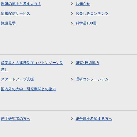
理研の博士と考えよう！
お知らせ
情報配信サービス
お楽しみコンテンツ
施設見学
科学道100冊
産業界との連携制度（バトンゾーン制
研究･技術協力
度）
スタートアップ支援
理研コンソーシアム
国内外の大学・研究機関との協力
若手研究者の方へ
総合職を希望する方へ