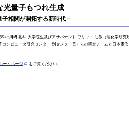
な光量子もつれ生成
速量子相関が開拓する新時代－
究科の川﨑 彬斗 大学院生及びアサバナント ワリット 助教（理化学研究
量子コンピュータ研究センター 副センター長）らの研究チームと日本電
ホームページ
をご覧ください。