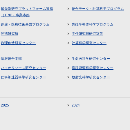
最先端研究プラットフォーム連携
統合データ・計算科学プログラム
（TRIP）事業本部
創薬・医療技術基盤プログラム
先端半導体科学プログラム
開拓研究所
主任研究員研究室等
数理創造研究センター
計算科学研究センター
情報統合本部
生命医科学研究センター
バイオリソース研究センター
環境資源科学研究センター
仁科加速器科学研究センター
放射光科学研究センター
2025
2024