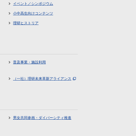
イベント／シンポジウム
小中高生向けコンテンツ
理研ヒストリア
普及事業・施設利用
（一社）理研未来革新アライアンス
男女共同参画・ダイバーシティ推進