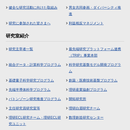
健全な研究活動に向けた取組み
男女共同参画・ダイバーシティ推
進
研究に参加された皆さまへ
利益相反マネジメント
研究室紹介
研究主宰者一覧
最先端研究プラットフォーム連携
（TRIP）事業本部
統合データ・計算科学プログラム
科学研究基盤モデル開発プログラ
ム
基礎量子科学研究プログラム
創薬・医療技術基盤プログラム
先端半導体科学プログラム
理研産業協創プログラム
バトンゾーン研究推進プログラム
開拓研究所
主任研究員研究室等
理研白眉研究チーム
理研ECL研究チーム・理研ECL研
数理創造研究センター
究ユニット