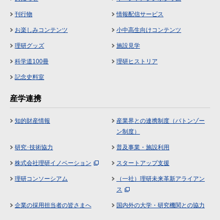
刊行物
情報配信サービス
お楽しみコンテンツ
小中高生向けコンテンツ
理研グッズ
施設見学
科学道100冊
理研ヒストリア
記念史料室
産学連携
知的財産情報
産業界との連携制度（バトンゾー
ン制度）
研究･技術協力
普及事業・施設利用
株式会社理研イノベーション
スタートアップ支援
理研コンソーシアム
（一社）理研未来革新アライアン
ス
企業の採用担当者の皆さまへ
国内外の大学・研究機関との協力