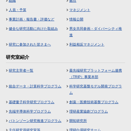
組織
拠点
人員・予算
マネジメント
事業計画・報告書・評価など
情報公開
健全な研究活動に向けた取組み
男女共同参画・ダイバーシティ推
進
研究に参加された皆さまへ
利益相反マネジメント
研究室紹介
研究主宰者一覧
最先端研究プラットフォーム連携
（TRIP）事業本部
統合データ・計算科学プログラム
科学研究基盤モデル開発プログラ
ム
基礎量子科学研究プログラム
創薬・医療技術基盤プログラム
先端半導体科学プログラム
理研産業協創プログラム
バトンゾーン研究推進プログラム
開拓研究所
主任研究員研究室等
理研白眉研究チーム