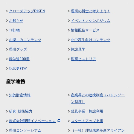
クローズアップRIKEN
理研の博士と考えよう！
お知らせ
イベント／シンポジウム
刊行物
情報配信サービス
お楽しみコンテンツ
小中高生向けコンテンツ
理研グッズ
施設見学
科学道100冊
理研ヒストリア
記念史料室
産学連携
知的財産情報
産業界との連携制度（バトンゾー
ン制度）
研究･技術協力
普及事業・施設利用
株式会社理研イノベーション
スタートアップ支援
理研コンソーシアム
（一社）理研未来革新アライアン