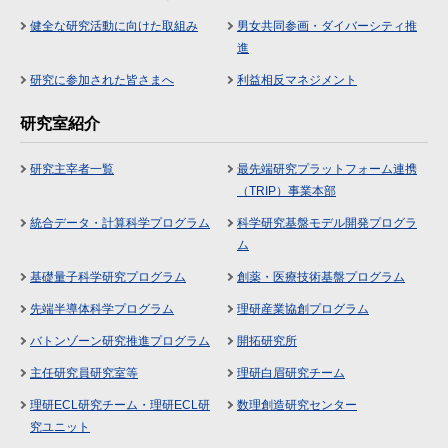
健全な研究活動に向けた取組み
男女共同参画・ダイバーシティ推
進
研究に参加された皆さまへ
利益相反マネジメント
研究室紹介
研究主宰者一覧
最先端研究プラットフォーム連携
（TRIP）事業本部
統合データ・計算科学プログラム
科学研究基盤モデル開発プログラ
ム
基礎量子科学研究プログラム
創薬・医療技術基盤プログラム
先端半導体科学プログラム
理研産業協創プログラム
バトンゾーン研究推進プログラム
開拓研究所
主任研究員研究室等
理研白眉研究チーム
理研ECL研究チーム・理研ECL研
数理創造研究センター
究ユニット