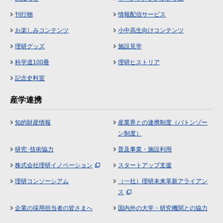
刊行物
情報配信サービス
お楽しみコンテンツ
小中高生向けコンテンツ
理研グッズ
施設見学
科学道100冊
理研ヒストリア
記念史料室
産学連携
知的財産情報
産業界との連携制度（バトンゾー
ン制度）
研究･技術協力
普及事業・施設利用
株式会社理研イノベーション
スタートアップ支援
理研コンソーシアム
（一社）理研未来革新アライアン
ス
企業の採用担当者の皆さまへ
国内外の大学・研究機関との協力