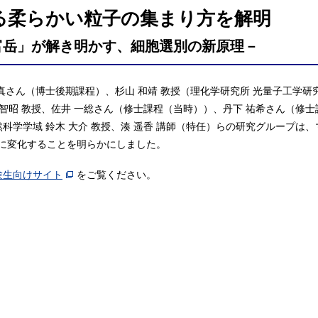
る柔らかい粒子の集まり方を解明
富岳」が解き明かす、細胞選別の新原理－
佑真さん（博士後期課程）、杉山 和靖 教授（理化学研究所 光量子工学
 智昭 教授、佐井 一総さん（修士課程（当時））、丹下 祐希さん（修
然科学学域 鈴木 大介 教授、湊 遥香 講師（特任）らの研究グループ
に変化することを明らかにしました。
験生向けサイト
をご覧ください。