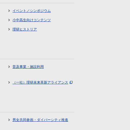
イベント／シンポジウム
小中高生向けコンテンツ
理研ヒストリア
普及事業・施設利用
（一社）理研未来革新アライアンス
男女共同参画・ダイバーシティ推進