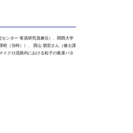
研究センター 客員研究員兼任）、関西大学
士課程（当時））、 西山 朋宏さん（修士課
は、マイクロ流路内における粒子の集束パタ