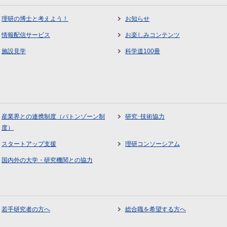
理研の博士と考えよう！
お知らせ
情報配信サービス
お楽しみコンテンツ
施設見学
科学道100冊
産業界との連携制度（バトンゾーン制
研究･技術協力
度）
スタートアップ支援
理研コンソーシアム
国内外の大学・研究機関との協力
若手研究者の方へ
総合職を希望する方へ