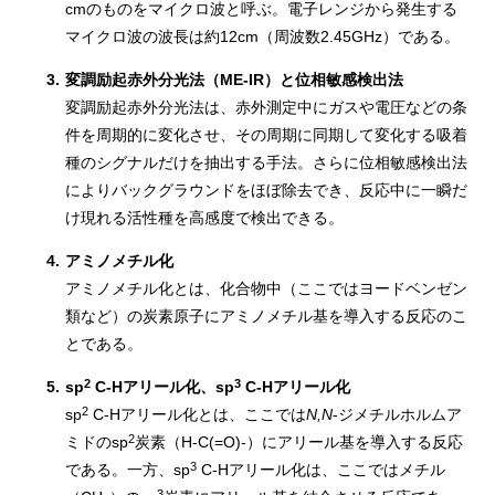
cmのものをマイクロ波と呼ぶ。電子レンジから発生する
マイクロ波の波長は約12cm（周波数2.45GHz）である。
3.
変調励起赤外分光法（ME-IR）と位相敏感検出法
変調励起赤外分光法は、赤外測定中にガスや電圧などの条
件を周期的に変化させ、その周期に同期して変化する吸着
種のシグナルだけを抽出する手法。さらに位相敏感検出法
によりバックグラウンドをほぼ除去でき、反応中に一瞬だ
け現れる活性種を高感度で検出できる。
4.
アミノメチル化
アミノメチル化とは、化合物中（ここではヨードベンゼン
類など）の炭素原子にアミノメチル基を導入する反応のこ
とである。
2
3
5.
sp
C-Hアリール化、sp
C-Hアリール化
2
sp
C-Hアリール化とは、ここでは
N,N
-ジメチルホルムア
2
ミドのsp
炭素（H-C(=O)-）にアリール基を導入する反応
3
である。一方、sp
C-Hアリール化は、ここではメチル
3