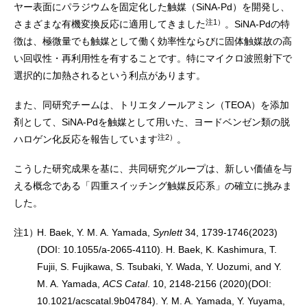
ヤー表面にパラジウムを固定化した触媒（SiNA-Pd）を開発し、
注1）
さまざまな有機変換反応に適用してきました
。SiNA-Pdの特
徴は、極微量でも触媒として働く効率性ならびに固体触媒故の高
い回収性・再利用性を有することです。特にマイクロ波照射下で
選択的に加熱されるという利点があります。
また、同研究チームは、トリエタノールアミン（TEOA）を添加
剤として、SiNA-Pdを触媒として用いた、ヨードベンゼン類の脱
注2）
ハロゲン化反応を報告しています
。
こうした研究成果を基に、共同研究グループは、新しい価値を与
える概念である「四重スイッチング触媒反応系」の確立に挑みま
した。
注1）
H. Baek, Y. M. A. Yamada,
Synlett
34, 1739-1746(2023)
(DOI: 10.1055/a-2065-4110). H. Baek, K. Kashimura, T.
Fujii, S. Fujikawa, S. Tsubaki, Y. Wada, Y. Uozumi, and Y.
M. A. Yamada,
ACS Catal
. 10, 2148-2156 (2020)(DOI:
10.1021/acscatal.9b04784). Y. M. A. Yamada, Y. Yuyama,