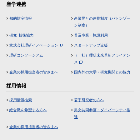
産学連携
知的財産情報
産業界との連携制度（バトンゾー
ン制度）
研究･技術協力
普及事業・施設利用
株式会社理研イノベーション
スタートアップ支援
理研コンソーシアム
（一社）理研未来革新アライアン
ス
企業の採用担当者の皆さまへ
国内外の大学・研究機関との協力
採用情報
採用情報検索
若手研究者の方へ
総合職を希望する方へ
男女共同参画・ダイバーシティ推
進
企業の採用担当者の皆さまへ