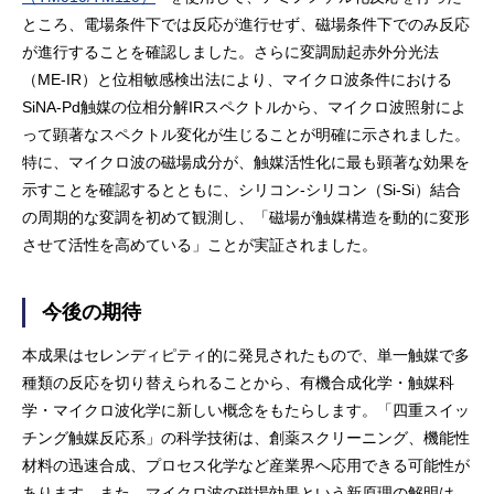
ところ、電場条件下では反応が進行せず、磁場条件下でのみ反応
が進行することを確認しました。さらに変調励起赤外分光法
（ME-IR）と位相敏感検出法により、マイクロ波条件における
SiNA-Pd触媒の位相分解IRスペクトルから、マイクロ波照射によ
って顕著なスペクトル変化が生じることが明確に示されました。
特に、マイクロ波の磁場成分が、触媒活性化に最も顕著な効果を
示すことを確認するとともに、シリコン-シリコン（Si-Si）結合
の周期的な変調を初めて観測し、「磁場が触媒構造を動的に変形
させて活性を高めている」ことが実証されました。
今後の期待
本成果はセレンディピティ的に発見されたもので、単一触媒で多
種類の反応を切り替えられることから、有機合成化学・触媒科
学・マイクロ波化学に新しい概念をもたらします。「四重スイッ
チング触媒反応系」の科学技術は、創薬スクリーニング、機能性
材料の迅速合成、プロセス化学など産業界へ応用できる可能性が
あります。また、マイクロ波の磁場効果という新原理の解明は、