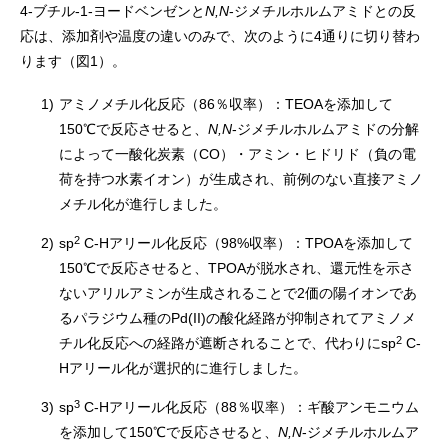
4-ブチル-1-ヨードベンゼンと
N,N
-ジメチルホルムアミドとの反
応は、添加剤や温度の違いのみで、次のように4通りに切り替わ
ります（図1）。
1)
アミノメチル化反応（86％収率）：TEOAを添加して
150℃で反応させると、
N,N
-ジメチルホルムアミドの分解
によって一酸化炭素（CO）・アミン・ヒドリド（負の電
荷を持つ水素イオン）が生成され、前例のない直接アミノ
メチル化が進行しました。
2
2)
sp
C-Hアリール化反応（98%収率）：TPOAを添加して
150℃で反応させると、TPOAが脱水され、還元性を示さ
ないアリルアミンが生成されることで2価の陽イオンであ
るパラジウム種のPd(II)の酸化経路が抑制されてアミノメ
2
チル化反応への経路が遮断されることで、代わりにsp
C-
Hアリール化が選択的に進行しました。
3
3)
sp
C-Hアリール化反応（88％収率）：ギ酸アンモニウム
を添加して150℃で反応させると、
N,N
-ジメチルホルムア