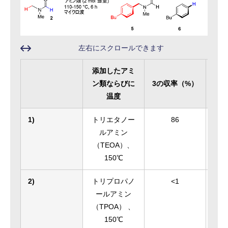
左右にスクロールできます
添加したアミ
ン類ならびに
3の収率（%）
4の
温度
1)
トリエタノー
86
ルアミン
（TEOA）、
150℃
2)
トリプロパノ
<1
ールアミン
（TPOA） 、
150℃