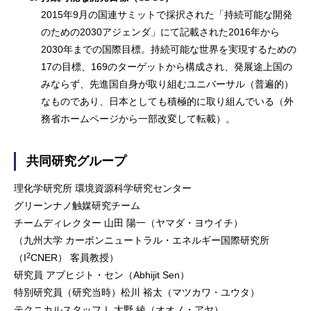
2015年9月の国連サミットで採択された「持続可能な開発
のための2030アジェンダ」にて記載された2016年から
2030年までの国際目標。持続可能な世界を実現するための
17の目標、169のターゲットから構成され、発展途上国の
みならず、先進国自身が取り組むユニバーサル（普遍的）
なものであり、日本としても積極的に取り組んでいる（外
務省ホームページから一部改変して転載）。
共同研究グループ
理化学研究所 環境資源科学研究センター
グリーンナノ触媒研究チーム
チームディレクター 山田 陽一（ヤマダ・ヨウイチ）
（九州大学 カーボンニュートラル・エネルギー国際研究所
2
（I
CNER） 客員教授）
研究員 アブヒジト・セン（Abhijit Sen）
特別研究員（研究当時）松川 裕太（マツカワ・ユウタ）
テクニカルスタッフⅠ 大野 綾（オオノ・アヤ）