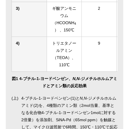
3)
ギ酸アンモニ
2
ウム
（HCOONH
4
） 、150℃
4)
トリエタノー
9
ルアミン
（TEOA）、
110℃
図1 4-ブチル-1-ヨードベンゼン、
N,N
-ジメチルホルムアミ
ドとアミン類の反応効果
(上)
4-ブチル-1-ヨードベンゼン(1)と
N,N
-ジメチルホルム
アミド(2)を、4種類のアミン類（2mol当量、基準と
なる化合物4-ブチル-1-ヨードベンゼン1molに対する
2倍量）を添加剤、SiNA-Pd（65mol ppm）を触媒と
して、マイクロ波照射で6時間、150℃・110℃で反応