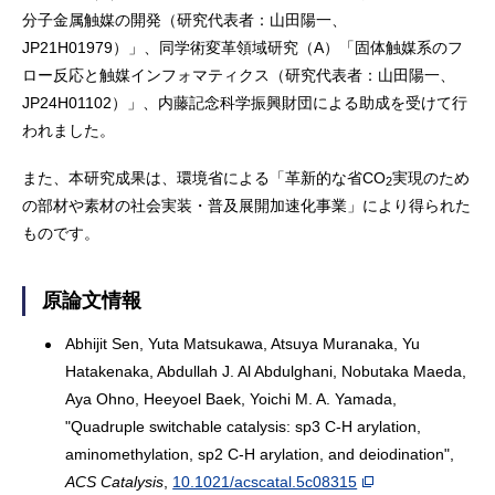
分子金属触媒の開発（研究代表者：山田陽一、
JP21H01979）」、同学術変革領域研究（A）「固体触媒系のフ
ロー反応と触媒インフォマティクス（研究代表者：山田陽一、
JP24H01102）」、内藤記念科学振興財団による助成を受けて行
われました。
また、本研究成果は、環境省による「革新的な省CO
実現のため
2
の部材や素材の社会実装・普及展開加速化事業」により得られた
ものです。
原論文情報
Abhijit Sen, Yuta Matsukawa, Atsuya Muranaka, Yu
Hatakenaka, Abdullah J. Al Abdulghani, Nobutaka Maeda,
Aya Ohno, Heeyoel Baek, Yoichi M. A. Yamada,
"Quadruple switchable catalysis: sp3 C-H arylation,
aminomethylation, sp2 C-H arylation, and deiodination",
ACS Catalysis
,
10.1021/acscatal.5c08315