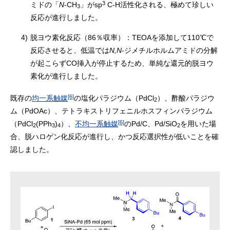
3
ミドの「
N
-CH
」がsp
C-H活性化される、極めて珍しい
3
反応が進行しました。
4)
脱ヨウ素化反応（86％収率）：TEOAを添加して110℃で
反応させると、低温では
N,N
-ジメチルホルムアミドの分解
が起こらずCO挿入が停止するため、単純な還元的脱ヨウ
素化が進行しました。
[6]
既存の
均一系触媒
の塩化パラジウム（PdCl
）、酢酸パラジウ
2
ム（PdOAc）、テトラキストリフェニルホスフィンパラジウム
[6]
（PdCl
(PPh
)
）、
不均一系触媒
のPd/C、Pd/SiO
を用いた場
2
3
4
2
合、脱ハロゲン化反応が進行し、かつ反応選択性が低いことを確
認しました。