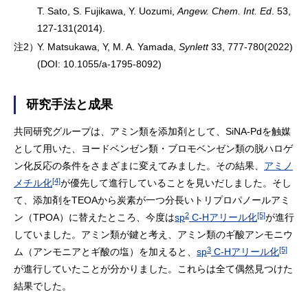
T. Sato, S. Fujikawa, Y. Uozumi,
Angew. Chem. Int. Ed
. 53,
127-131(2014).
注2）
Y. Matsukawa, Y, M. A. Yamada,
Synlett
33, 777-780(2022)
(DOI: 10.1055/a-1795-8092)
研究手法と成果
共同研究グループは、アミン類を添加剤として、SiNA-Pdを触媒
として用いた、ヨードベンゼン類・ブロモベンゼン類の脱ハロゲ
ン化反応の条件をさまざまに変えてみました。その結果、
アミノ
[4]
メチル化
が優先して進行していることを見いだしました。そし
て、添加剤をTEOAから炭素が一つ分長いトリプロパノールアミ
2
[5]
ン（TPOA）に替えたところ、今度は
sp
C-Hアリール化
が進行
していました。アミン類が鍵と考え、アミン類のギ酸アンモニウ
3
[5]
ム（アンモニアとギ酸の塩）を加えると、
sp
C-Hアリール化
が進行していたことが分かりました。これらは全て偶然見つけた
結果でした。