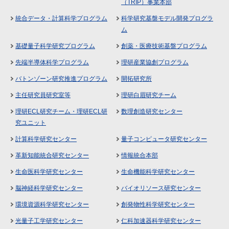
（TRIP）事業本部
統合データ・計算科学プログラム
科学研究基盤モデル開発プログラ
ム
基礎量子科学研究プログラム
創薬・医療技術基盤プログラム
先端半導体科学プログラム
理研産業協創プログラム
バトンゾーン研究推進プログラム
開拓研究所
主任研究員研究室等
理研白眉研究チーム
理研ECL研究チーム・理研ECL研
数理創造研究センター
究ユニット
計算科学研究センター
量子コンピュータ研究センター
革新知能統合研究センター
情報統合本部
生命医科学研究センター
生命機能科学研究センター
脳神経科学研究センター
バイオリソース研究センター
環境資源科学研究センター
創発物性科学研究センター
光量子工学研究センター
仁科加速器科学研究センター