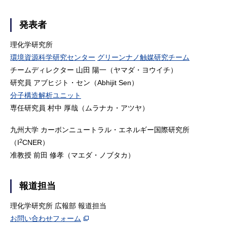
発表者
理化学研究所
環境資源科学研究センター
グリーンナノ触媒研究チーム
チームディレクター 山田 陽一（ヤマダ・ヨウイチ）
研究員 アブヒジト・セン（Abhijit Sen）
分子構造解析ユニット
専任研究員 村中 厚哉（ムラナカ・アツヤ）
九州大学 カーボンニュートラル・エネルギー国際研究所
2
（I
CNER）
准教授 前田 修孝（マエダ・ノブタカ）
報道担当
理化学研究所 広報部 報道担当
お問い合わせフォーム