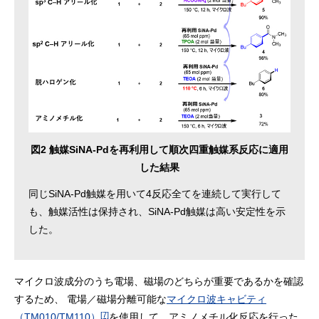
図2 触媒SiNA-Pdを再利用して順次四重触媒系反応に適用
した結果
同じSiNA-Pd触媒を用いて4反応全てを連続して実行して
も、触媒活性は保持され、SiNA-Pd触媒は高い安定性を示
した。
マイクロ波成分のうち電場、磁場のどちらが重要であるかを確認
するため、 電場／磁場分離可能な
マイクロ波キャビティ
[7]
（TM010/TM110）
を使用して、アミノメチル化反応を行った