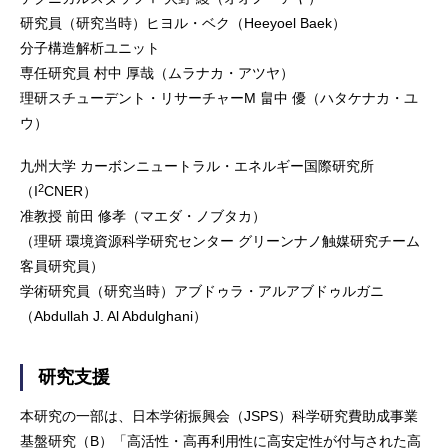
研究員（研究当時）ヒヨル・ベク（Heeyoel Baek）
分子構造解析ユニット
専任研究員 村中 厚哉（ムラナカ・アツヤ）
理研スチューデント・リサーチャーM 畠中 優（ハタケナカ・ユ
ウ）
九州大学 カーボンニュートラル・エネルギー国際研究所
2
（I
CNER）
准教授 前田 修孝（マエダ・ノブタカ）
（理研 環境資源科学研究センター グリーンナノ触媒研究チーム
客員研究員）
学術研究員（研究当時）アブドゥラ・アルアブドゥルガニ
（Abdullah J. Al Abdulghani）
研究支援
本研究の一部は、日本学術振興会（JSPS）科学研究費助成事業
基盤研究（B）「高活性・高再利用性に高安定性が付与された高