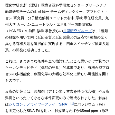
理化学研究所（理研）環境資源科学研究センター グリーンナノ
触媒研究チームの山田 陽一 チームディレクター、アブヒジト・
セン 研究員、分子構造解析ユニットの村中 厚哉 専任研究員、九
州大学 カーボンニュートラル・エネルギー国際研究所
2
（I
CNER）の前田 修孝 准教授らの
共同研究グループ
は、1種類
の触媒を用いて同じ反応基質と反応試薬との反応で4種類の全く
異なる有機反応を選択的に実現する「四重スイッチング触媒反応
系」の開発に成功しました。
これは、さまざまな条件を全て検討したところ思いがけず見つけ
たセレンディピティ（偶然の発見）的成果であり、有機合成プロ
セスの多機能化、創薬化学の大幅な効率化に新しい可能性を開く
ものです。
反応の切替えは、添加剤（アミン類：窒素を持つ化合物）や反応
温度といったごく小さな条件変更のみで達成されました。触媒に
[1]
は
シリコンナノワイヤーアレイ（SiNA）
にパラジウム（Pd）
を固定化したSiNA-Pdを用い、触媒量はわずか65mol ppm（原料