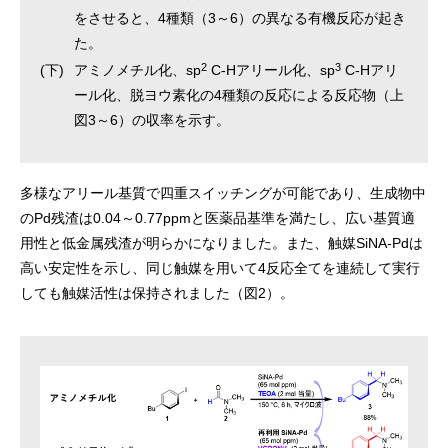
をさせると、4種類（3～6）の異なる有機反応が起き
た。
2
3
(下)
アミノメチル化、sp
C-Hアリール化、sp
C-Hアリ
ール化、脱ヨウ素化の4種類の反応による反応物（上
図3～6）の収率を示す。
多様なアリール基質で四重スイッチングが可能であり、生成物中
のPd残渣は0.04～0.77ppmと医薬品基準を満たし、広い基質適
用性と低金属残渣が明らかになりました。また、触媒SiNA-Pdは
高い安定性を示し、同じ触媒を用いて4反応全てを連続して実行
しても触媒活性は保持されました（図2）。