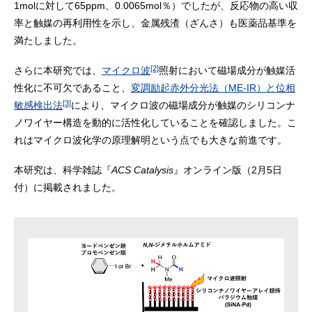
1molに対して65ppm、0.0065mol％）でしたが、反応物の高い収
率と触媒の再利用性を示し、金属残渣（ざんさ）も医薬品基準を
満たしました。
[2]
さらに本研究では、
マイクロ波
照射において磁場成分が触媒活
性化に不可欠であること、
変調励起赤外分光法（ME-IR）と位相
[3]
敏感検出法
により、マイクロ波の磁場成分が触媒のシリコンナ
ノワイヤー構造を動的に活性化していることを確認しました。こ
れはマイクロ波化学の原理解明という点でも大きな前進です。
本研究は、科学雑誌『
ACS Catalysis
』オンライン版（2月5日
付）に掲載されました。