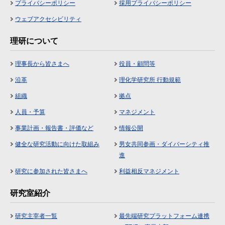
プライバシーポリシー
採用プライバシーポリシー
ウェブアクセシビリティ
理研について
理事長から皆さまへ
役員・顧問等
沿革
理化学研究所 行動規範
組織
拠点
人員・予算
マネジメント
事業計画・報告書・評価など
情報公開
健全な研究活動に向けた取組み
男女共同参画・ダイバーシティ推
進
研究に参加された皆さまへ
利益相反マネジメント
研究室紹介
研究主宰者一覧
最先端研究プラットフォーム連携