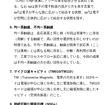
（CH
）のsp
炭素にアリール基を結合させる反応であ
3
る。なお spは原子の電子軌道の混ざり方を表す言葉で、
2
3
sp
は電子が平らな面に広がって結合する状態、sp
は電子
が空間に立体的に広がって結合する状態を指す。
6.
均一系触媒、不均一系触媒
均一系触媒は、反応基質と同じ相（今回は溶液中）に存在
（溶解）する触媒で、高い活性や選択性を示しやすいのが
特徴である。不均一系触媒は、触媒が固体で反応系（ここ
では液相）とは異なる相に存在し、分離・再利用が容易
で、工業プロセスやフロー反応に適している。今回の成果
は不均一系触媒の方が高い活性を示している。
7.
マイクロ波キャビティ（TM010/TM110）
TM（Transverse Magnetic、電界の方向を表す）010モー
ドは電場が中心に強く分布し主に電場加熱に適し、TM110
モードは磁場が中心に強く分布し主に磁場加熱に適したキ
ャビティ（空洞共振器）のこと。
8.
持続可能な開発目標（SDGs）