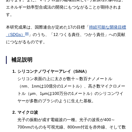
エネルギー効率型合成法の開発にもつながることが期待されま
す。
本研究成果は、国際連合が定めた17の目標「
持続可能な開発目標
[8]
（SDGs）
」のうち、「12.つくる責任、つかう責任」への貢献
につながるものです。
補足説明
1.
シリコンナノワイヤーアレイ（SiNA）
シリコン表面の上に太さが数十～数百ナノメートル
（nm、1nmは10億分の1メートル）、高さ数マイクロメー
トル（μm、1μmは100万分の1メートル）のシリコンワイ
ヤーが多数のブラシのように生えた基板。
2.
マイクロ波
光子の振動が成す電磁波の一種。光子の波長が400～
700nmのものを可視光線、800nm付近を赤外線、そして数