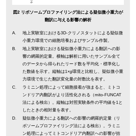
図2 リボソームプロファイリング法による疑似微小重力が
翻訳に与える影響の解析
A.
地上実験室における3D-クリノスタットによる疑似微
小重力環境での細胞培養およびサンプル作製。
B.
地上実験室における疑似微小重力による翻訳への影
響の網羅的定量。横軸は解析に用いたサンプル全て
のデータから得られたリード数を平均化・標準化し
た数値を示す。縦軸は1×
g
環境と比較し、疑似微小重
力環境で生じた翻訳変化量の対数比を表す。
C.
ラミニン処理によって細胞接着が強まると、ミトコ
ンドリア内翻訳がより活性化される（mito-FUNCAT
法による検出）。縦軸は対照実験条件の平均値を1と
したときの相対量を表す。
D.
疑似微小重力による翻訳への影響の網羅的定量（リ
ボソームプロファイリング法による検出）。ラミニ
ン処理によってミトコンドリア内翻訳への影響が拮