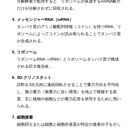
分解酵素で処理すると、リボソームが保護するmRNA断片
だけが分解されずに回収される。
4.
メッセンジャーRNA（mRNA）
タンパク質のアミノ酸配列情報（コドン）を持つRNA。リ
ボソームによってコドンが読み取られることでタンパク質
が合成される。
5.
リボソーム
リボソームRNA（rRNA）とリボソームタンパク質で構成
される巨大複合体。
6.
3D-クリノスタット
試料を3次元的に連続回転させることで重力方向を平均化
し、微小重力（無重力に近い環境）を地上で模擬する装
置。主に植物や細胞などの重力応答を研究するために用い
られる。
7.
細胞接着
細胞同士または細胞と細胞外基質が特定の接着分子を介し