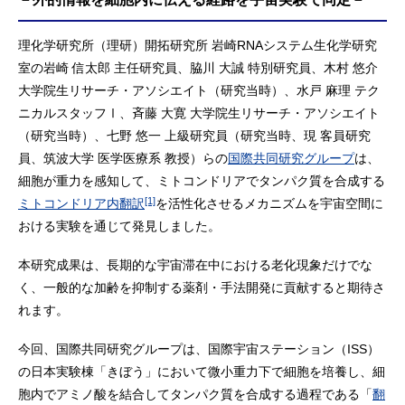
理化学研究所（理研）開拓研究所 岩崎RNAシステム生化学研究
室の岩崎 信太郎 主任研究員、脇川 大誠 特別研究員、木村 悠介
大学院生リサーチ・アソシエイト（研究当時）、水戸 麻理 テク
ニカルスタッフⅠ、斉藤 大寛 大学院生リサーチ・アソシエイト
（研究当時）、七野 悠一 上級研究員（研究当時、現 客員研究
員、筑波大学 医学医療系 教授）らの
国際共同研究グループ
は、
細胞が重力を感知して、ミトコンドリアでタンパク質を合成する
[1]
ミトコンドリア内翻訳
を活性化させるメカニズムを宇宙空間に
おける実験を通じて発見しました。
本研究成果は、長期的な宇宙滞在中における老化現象だけでな
く、一般的な加齢を抑制する薬剤・手法開発に貢献すると期待さ
れます。
今回、国際共同研究グループは、国際宇宙ステーション（ISS）
の日本実験棟「きぼう」において微小重力下で細胞を培養し、細
胞内でアミノ酸を結合してタンパク質を合成する過程である「
翻