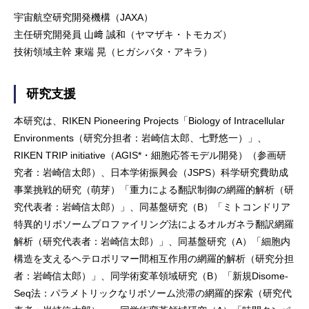
宇宙航空研究開発機構（JAXA）
主任研究開発員 山﨑 誠和（ヤマザキ・トモカズ）
技術領域主幹 東端 晃（ヒガシバタ・アキラ）
研究支援
本研究は、RIKEN Pioneering Projects「Biology of Intracellular
Environments（研究分担者：岩崎信太郎、七野悠一）」、
RIKEN TRIP initiative（AGIS*・細胞応答モデル開発）（参画研
究者：岩崎信太郎）、日本学術振興会（JSPS）科学研究費助成
事業挑戦的研究（萌芽）「重力による翻訳制御の網羅的解析（研
究代表者：岩崎信太郎）」、同基盤研究（B）「ミトコンドリア
特異的リボソームプロファイリング法によるオルガネラ翻訳網羅
解析（研究代表者：岩崎信太郎）」、同基盤研究（A）「細胞内
構造を支えるヘテロポリマー間相互作用の網羅的解析（研究分担
者：岩崎信太郎）」、同学術変革領域研究（B）「新規Disome-
Seq法：パラメトリックなリボソーム渋滞の網羅的探索（研究代