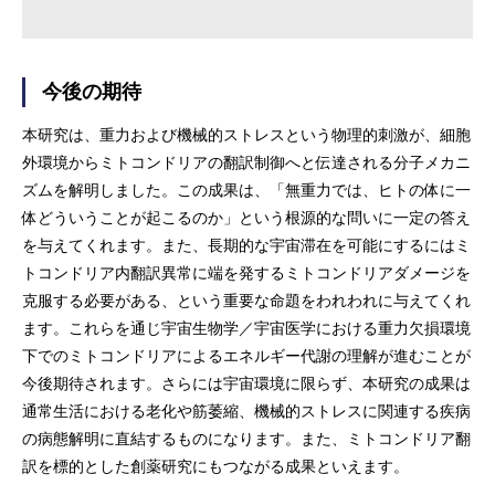
今後の期待
本研究は、重力および機械的ストレスという物理的刺激が、細胞
外環境からミトコンドリアの翻訳制御へと伝達される分子メカニ
ズムを解明しました。この成果は、「無重力では、ヒトの体に一
体どういうことが起こるのか」という根源的な問いに一定の答え
を与えてくれます。また、長期的な宇宙滞在を可能にするにはミ
トコンドリア内翻訳異常に端を発するミトコンドリアダメージを
克服する必要がある、という重要な命題をわれわれに与えてくれ
ます。これらを通じ宇宙生物学／宇宙医学における重力欠損環境
下でのミトコンドリアによるエネルギー代謝の理解が進むことが
今後期待されます。さらには宇宙環境に限らず、本研究の成果は
通常生活における老化や筋萎縮、機械的ストレスに関連する疾病
の病態解明に直結するものになります。また、ミトコンドリア翻
訳を標的とした創薬研究にもつながる成果といえます。