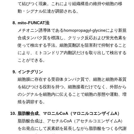
て結びつく現象。これにより組織構造の維持や細胞の移
動・シグナル伝達が調節される。
8.
mito-FUNCAT法
メチオニン誘導体であるhomopropagyl-glycineにより新規
合成タンパク質を標識し、クリック反応および蛍光色素を
使って検出する手法。細胞質翻訳を阻害剤で抑制すること
により、ミトコンドリア内翻訳だけを取り出して検出する
ことができる。
9.
インテグリン
細胞膜に存在する受容体タンパク質で、細胞と細胞外基質
を結びつける役割を持つ。細胞接着だけでなく、外部から
のシグナルを細胞内に伝えることで細胞の形態や運動、増
殖を調節する。
10.
脂肪酸合成、マロニルCoA（マロニルコエンザイムA）
脂肪酸合成は、アセチルCoA（アセチルコエンザイムA）
を出発点にして炭素鎖を延長しながら脂肪酸をつくる代謝