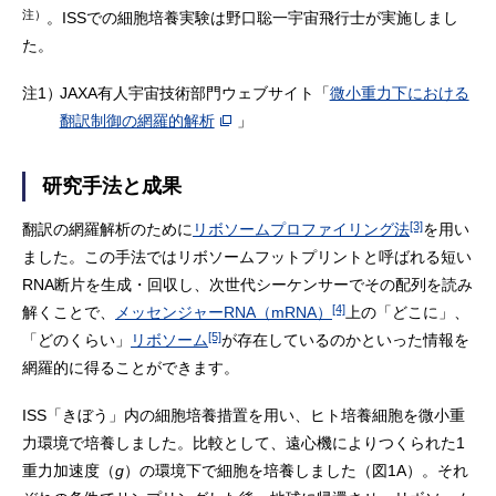
注）
。ISSでの細胞培養実験は野口聡一宇宙飛行士が実施しまし
た。
注1）
JAXA有人宇宙技術部門ウェブサイト「
微小重力下における
翻訳制御の網羅的解析
」
研究手法と成果
[3]
翻訳の網羅解析のために
リボソームプロファイリング法
を用い
ました。この手法ではリボソームフットプリントと呼ばれる短い
RNA断片を生成・回収し、次世代シーケンサーでその配列を読み
[4]
解くことで、
メッセンジャーRNA（mRNA）
上の「どこに」、
[5]
「どのくらい」
リボソーム
が存在しているのかといった情報を
網羅的に得ることができます。
ISS「きぼう」内の細胞培養措置を用い、ヒト培養細胞を微小重
力環境で培養しました。比較として、遠心機によりつくられた1
重力加速度（
g
）の環境下で細胞を培養しました（図1A）。それ