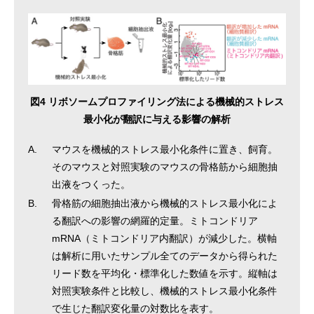
図4 リボソームプロファイリング法による機械的ストレス
最小化が翻訳に与える影響の解析
A.
マウスを機械的ストレス最小化条件に置き、飼育。
そのマウスと対照実験のマウスの骨格筋から細胞抽
出液をつくった。
B.
骨格筋の細胞抽出液から機械的ストレス最小化によ
る翻訳への影響の網羅的定量。ミトコンドリア
mRNA（ミトコンドリア内翻訳）が減少した。横軸
は解析に用いたサンプル全てのデータから得られた
リード数を平均化・標準化した数値を示す。縦軸は
対照実験条件と比較し、機械的ストレス最小化条件
で生じた翻訳変化量の対数比を表す。