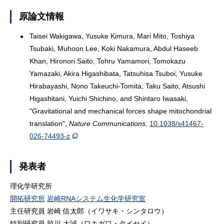
原論文情報
Taisei Wakigawa, Yusuke Kimura, Mari Mito, Toshiya
Tsubaki, Muhoon Lee, Koki Nakamura, Abdul Haseeb
Khan, Hironori Saito, Tohru Yamamori, Tomokazu
Yamazaki, Akira Higashibata, Tatsuhisa Tsuboi, Yusuke
Hirabayashi, Nono Takeuchi-Tomita, Taku Saito, Atsushi
Higashitani, Yuichi Shichino, and Shintaro Iwasaki,
"Gravitational and mechanical forces shape mitochondrial
translation",
Nature Communications
,
10.1038/s41467-
026-74493-z
発表者
理化学研究所
開拓研究所
岩崎RNAシステム生化学研究室
主任研究員 岩崎 信太郎（イワサキ・シンタロウ）
特別研究員 脇川 大誠（ワキガワ・タイセイ）