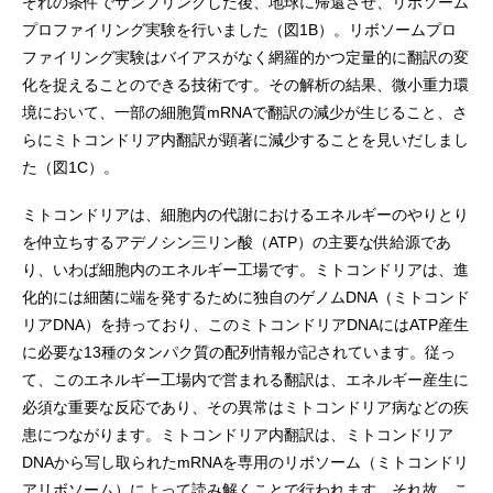
ぞれの条件でサンプリングした後、地球に帰還させ、リボソーム
プロファイリング実験を行いました（図1B）。リボソームプロ
ファイリング実験はバイアスがなく網羅的かつ定量的に翻訳の変
化を捉えることのできる技術です。その解析の結果、微小重力環
境において、一部の細胞質mRNAで翻訳の減少が生じること、さ
らにミトコンドリア内翻訳が顕著に減少することを見いだしまし
た（図1C）。
ミトコンドリアは、細胞内の代謝におけるエネルギーのやりとり
を仲立ちするアデノシン三リン酸（ATP）の主要な供給源であ
り、いわば細胞内のエネルギー工場です。ミトコンドリアは、進
化的には細菌に端を発するために独自のゲノムDNA（ミトコンド
リアDNA）を持っており、このミトコンドリアDNAにはATP産生
に必要な13種のタンパク質の配列情報が記されています。従っ
て、このエネルギー工場内で営まれる翻訳は、エネルギー産生に
必須な重要な反応であり、その異常はミトコンドリア病などの疾
患につながります。ミトコンドリア内翻訳は、ミトコンドリア
DNAから写し取られたmRNAを専用のリボソーム（ミトコンドリ
アリボソーム）によって読み解くことで行われます。それ故、こ