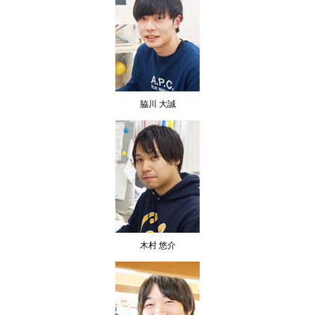
脇川 大誠
木村 悠介