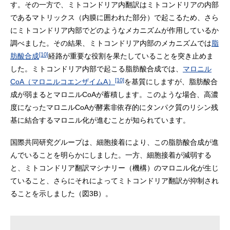
す。その一方で、ミトコンドリア内翻訳はミトコンドリアの内部
であるマトリックス（内膜に囲われた部分）で起こるため、さら
にミトコンドリア内部でどのようなメカニズムが作用しているか
調べました。その結果、ミトコンドリア内部のメカニズムでは
脂
[10]
肪酸合成
経路が重要な役割を果たしていることを突き止めま
した。ミトコンドリア内部で起こる脂肪酸合成では、
マロニル
[10]
CoA（マロニルコエンザイムA）
を基質にしますが、脂肪酸合
成が弱まるとマロニルCoAが蓄積します。このような場合、高濃
度になったマロニルCoAが酵素非依存的にタンパク質のリシン残
基に結合するマロニル化が進むことが知られています。
国際共同研究グループは、細胞接着により、この脂肪酸合成が進
んでいることを明らかにしました。一方、細胞接着が減弱する
と、ミトコンドリア翻訳マシナリー（機構）のマロニル化が生じ
ていること、さらにそれによってミトコンドリア翻訳が抑制され
ることを示しました（図3B）。