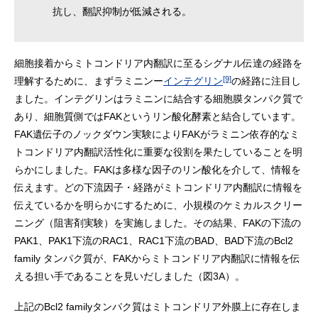
抗し、翻訳抑制が低減される。
細胞接着からミトコンドリア内翻訳に至るシグナル伝達の経路を
[9]
理解するために、まずラミニンー
インテグリン
の経路に注目し
ました。インテグリンはラミニンに結合する細胞膜タンパク質で
あり、細胞質側ではFAKというリン酸化酵素と結合しています。
FAK遺伝子のノックダウン実験によりFAKがラミニン依存的なミ
トコンドリア内翻訳活性化に重要な役割を果たしていることを明
らかにしました。FAKは多様な因子のリン酸化を介して、情報を
伝えます。どの下流因子・経路がミトコンドリア内翻訳に情報を
伝えているかを明らかにするために、小規模のケミカルスクリー
ニング（阻害剤実験）を実施しました。その結果、FAKの下流の
PAK1、PAK1下流のRAC1、RAC1下流のBAD、BAD下流のBcl2
family タンパク質が、FAKからミトコンドリア内翻訳に情報を伝
える担い手であることを見いだしました（図3A）。
上記のBcl2 familyタンパク質はミトコンドリア外膜上に存在しま