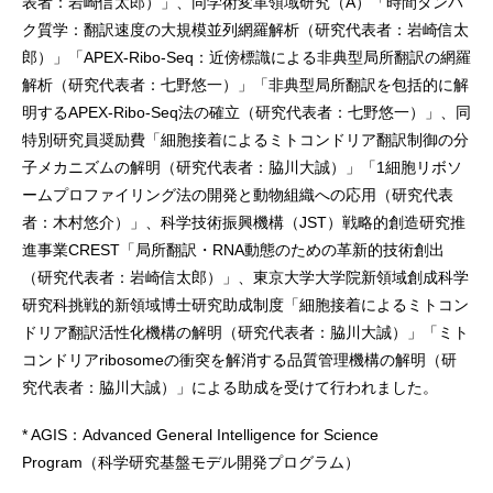
表者：岩崎信太郎）」、同学術変革領域研究（A）「時間タンパ
ク質学：翻訳速度の大規模並列網羅解析（研究代表者：岩崎信太
郎）」「APEX-Ribo-Seq：近傍標識による非典型局所翻訳の網羅
解析（研究代表者：七野悠一）」「非典型局所翻訳を包括的に解
明するAPEX-Ribo-Seq法の確立（研究代表者：七野悠一）」、同
特別研究員奨励費「細胞接着によるミトコンドリア翻訳制御の分
子メカニズムの解明（研究代表者：脇川大誠）」「1細胞リボソ
ームプロファイリング法の開発と動物組織への応用（研究代表
者：木村悠介）」、科学技術振興機構（JST）戦略的創造研究推
進事業CREST「局所翻訳・RNA動態のための革新的技術創出
（研究代表者：岩崎信太郎）」、東京大学大学院新領域創成科学
研究科挑戦的新領域博士研究助成制度「細胞接着によるミトコン
ドリア翻訳活性化機構の解明（研究代表者：脇川大誠）」「ミト
コンドリアribosomeの衝突を解消する品質管理機構の解明（研
究代表者：脇川大誠）」による助成を受けて行われました。
* AGIS：Advanced General Intelligence for Science
Program（科学研究基盤モデル開発プログラム）