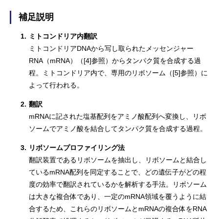
補足説明
1.
ミトコンドリア内翻訳
ミトコンドリアDNAから写し取られたメッセンジャー
RNA（mRNA）（[4]参照）からタンパク質を合成する過
程。ミトコンドリア内で、専用のリボソーム（[5]参照）に
よって行われる。
2.
翻訳
mRNAに記された塩基配列をアミノ酸配列へ変換し、リボ
ソームでアミノ酸を結合してタンパク質を合成する過程。
3.
リボソームプロファイリング法
翻訳装置であるリボソームを抽出し、リボソームと結合し
ているmRNA配列を同定することで、どの遺伝子がどの程
度の効率で翻訳されているかを解析する手法。リボソーム
は大きな複合体であり、一定のmRNA領域を覆うように結
合するため、これらのリボソームとmRNAの複合体をRNA