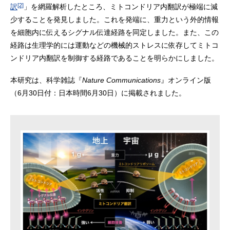
[2]
訳
」を網羅解析したところ、ミトコンドリア内翻訳が極端に減
少することを発見しました。これを発端に、重力という外的情報
を細胞内に伝えるシグナル伝達経路を同定しました。また、この
経路は生理学的には運動などの機械的ストレスに依存してミトコ
ンドリア内翻訳を制御する経路であることを明らかにしました。
本研究は、科学雑誌『
Nature Communications
』オンライン版
（6月30日付：日本時間6月30日）に掲載されました。