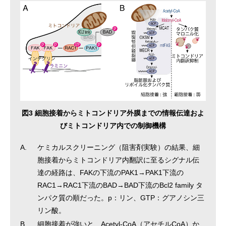
図3 細胞接着からミトコンドリア外膜までの情報伝達およ
びミトコンドリア内での制御機構
A.
ケミカルスクリーニング（阻害剤実験）の結果、細
胞接着からミトコンドリア内翻訳に至るシグナル伝
達の経路は、FAKの下流のPAK1→PAK1下流の
RAC1→RAC1下流のBAD→BAD下流のBcl2 family タ
ンパク質の順だった。p：リン、GTP：グアノシン三
リン酸。
B.
細胞接着が強いと、Acetyl-CoA（アセチルCoA）か