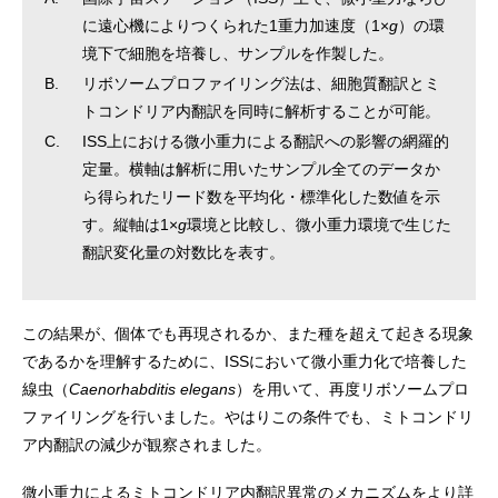
に遠心機によりつくられた1重力加速度（1×
g
）の環
境下で細胞を培養し、サンプルを作製した。
B.
リボソームプロファイリング法は、細胞質翻訳とミ
トコンドリア内翻訳を同時に解析することが可能。
C.
ISS上における微小重力による翻訳への影響の網羅的
定量。横軸は解析に用いたサンプル全てのデータか
ら得られたリード数を平均化・標準化した数値を示
す。縦軸は1×
g
環境と比較し、微小重力環境で生じた
翻訳変化量の対数比を表す。
この結果が、個体でも再現されるか、また種を超えて起きる現象
であるかを理解するために、ISSにおいて微小重力化で培養した
線虫（
Caenorhabditis elegans
）を用いて、再度リボソームプロ
ファイリングを行いました。やはりこの条件でも、ミトコンドリ
ア内翻訳の減少が観察されました。
微小重力によるミトコンドリア内翻訳異常のメカニズムをより詳