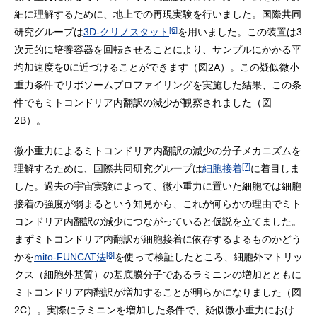
細に理解するために、地上での再現実験を行いました。国際共同
[6]
研究グループは
3D-クリノスタット
を用いました。この装置は3
次元的に培養容器を回転させることにより、サンプルにかかる平
均加速度を0に近づけることができます（図2A）。この疑似微小
重力条件でリボソームプロファイリングを実施した結果、この条
件でもミトコンドリア内翻訳の減少が観察されました（図
2B）。
微小重力によるミトコンドリア内翻訳の減少の分子メカニズムを
[7]
理解するために、国際共同研究グループは
細胞接着
に着目しま
した。過去の宇宙実験によって、微小重力に置いた細胞では細胞
接着の強度が弱まるという知見から、これが何らかの理由でミト
コンドリア内翻訳の減少につながっていると仮説を立てました。
まずミトコンドリア内翻訳が細胞接着に依存するよるものかどう
[8]
かを
mito-FUNCAT法
を使って検証したところ、細胞外マトリッ
クス（細胞外基質）の基底膜分子であるラミニンの増加とともに
ミトコンドリア内翻訳が増加することが明らかになりました（図
2C）。実際にラミニンを増加した条件で、疑似微小重力におけ