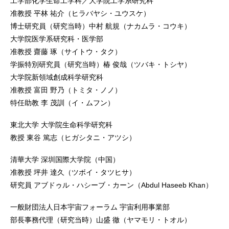
工学部化学生命工学科／大学院工学系研究科
准教授 平林 祐介（ヒラバヤシ・ユウスケ）
博士研究員（研究当時）中村 航規（ナカムラ・コウキ）
大学院医学系研究科・医学部
准教授 齋藤 琢（サイトウ・タク）
学振特別研究員（研究当時）椿 俊哉（ツバキ・トシヤ）
大学院新領域創成科学研究科
准教授 富田 野乃（トミタ・ノノ）
特任助教 李 茂訓（イ・ムフン）
東北大学 大学院生命科学研究科
教授 東谷 篤志（ヒガシタニ・アツシ）
清華大学 深圳国際大学院（中国）
准教授 坪井 達久（ツボイ・タツヒサ）
研究員 アブドゥル・ハシーブ・カーン（Abdul Haseeb Khan）
一般財団法人日本宇宙フォーラム 宇宙利用事業部
部長事務代理（研究当時）山盛 徹（ヤマモリ・トオル）