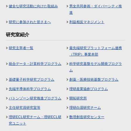
健全な研究活動に向けた取組み
男女共同参画・ダイバーシティ推
進
研究に参加された皆さまへ
利益相反マネジメント
研究室紹介
研究主宰者一覧
最先端研究プラットフォーム連携
（TRIP）事業本部
統合データ・計算科学プログラム
科学研究基盤モデル開発プログラ
ム
基礎量子科学研究プログラム
創薬・医療技術基盤プログラム
先端半導体科学プログラム
理研産業協創プログラム
バトンゾーン研究推進プログラム
開拓研究所
主任研究員研究室等
理研白眉研究チーム
理研ECL研究チーム・理研ECL研
数理創造研究センター
究ユニット