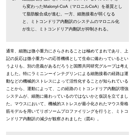
ら変わったMalonyl-CoA（マロニルCoA）を基質とし
て脂肪酸合成が進む。一方、細胞接着が弱くなる
と、ミトコンドリア内翻訳のシステムのマロニル化
が生じ、ミトコンドリア内翻訳が抑制される。
通常、細胞は微小重力にさらされることは極めてまれであり、上
記の反応は微小重力への応答機構として生命に備わっているとい
うよりも、別の意義があるだろうと国際共同研究グループは考え
ました。特にラミニンーインテグリンによる細胞接着の経路は運
動などの機械的ストレスによって活性化することが知られている
ことから、運動によって、この経路のミトコンドリア内翻訳増強
システムが、細胞に備わっているのではないかと仮説を立てまし
た。マウスにおいて、機械的ストレスが最小化されたマウス骨格
筋モデルを用いてリボソームプロファイリングを行うと、ミトコ
ンドリア内翻訳の減少が観察されました（図4）。