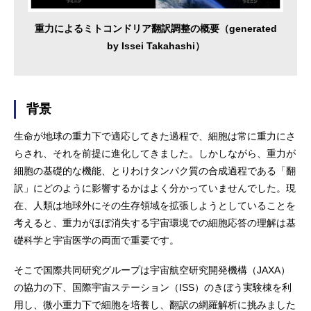
重力によるミトコンドリア翻訳調整の概要（generated
by Issei Takahashi）
背景
生命が地球の重力下で適応してきた過程で、細胞は常に重力にさ
らされ、それを前提に進化してきました。しかしながら、重力が
細胞の基礎的な機能、とりわけタンパク質の合成過程である「翻
訳」にどのように影響するかはよく分かっていませんでした。現
在、人類は地球外にその生存領域を拡張しようとしていることを
考えると、重力がほぼ消失する宇宙環境での細胞応答の理解は基
礎科学と宇宙医学の両面で重要です。
そこで国際共同研究グループは宇宙航空研究開発機構（JAXA）
の協力の下、国際宇宙ステーション（ISS）のきぼう実験棟を利
用し、微小重力下で細胞を培養し、翻訳の網羅解析に挑みました