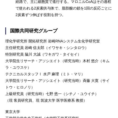
経路で、主に細胞質で進行する。マロニルCoAはその過程
で使われる2炭素供与体で、脂肪酸の鎖を1回の反応ごとに
2炭素ずつ伸ばす役割を持つ。
国際共同研究グループ
理化学研究所 開拓研究所 岩崎RNAシステム生化学研究室
主任研究員 岩崎 信太郎（イワサキ・シンタロウ）
特別研究員 脇川 大誠（ワキガワ・タイセイ）
大学院生リサーチ・アソシエイト（研究当時）木村 悠介（キム
ラ・ユウスケ）
テクニカルスタッフⅠ 水戸 麻理（ミト・マリ）
大学院生リサーチ・アソシエイト（研究当時）斉藤 大寛（サイ
トウ・ヒロノリ）
上級研究員（研究当時）七野 悠一（シチノ・ユウイチ）
（現 客員研究員、現 筑波大学 医学医療系 教授）
東京大学