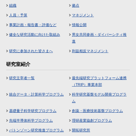
組織
拠点
人員・予算
マネジメント
事業計画・報告書・評価など
情報公開
健全な研究活動に向けた取組み
男女共同参画・ダイバーシティ推
進
研究に参加された皆さまへ
利益相反マネジメント
研究室紹介
研究主宰者一覧
最先端研究プラットフォーム連携
（TRIP）事業本部
統合データ・計算科学プログラム
科学研究基盤モデル開発プログラ
ム
基礎量子科学研究プログラム
創薬・医療技術基盤プログラム
先端半導体科学プログラム
理研産業協創プログラム
バトンゾーン研究推進プログラム
開拓研究所