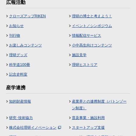
広報活動
クローズアップRIKEN
理研の博士と考えよう！
お知らせ
イベント／シンポジウム
刊行物
情報配信サービス
お楽しみコンテンツ
小中高生向けコンテンツ
理研グッズ
施設見学
科学道100冊
理研ヒストリア
記念史料室
産学連携
知的財産情報
産業界との連携制度（バトンゾー
ン制度）
研究･技術協力
普及事業・施設利用
株式会社理研イノベーション
スタートアップ支援