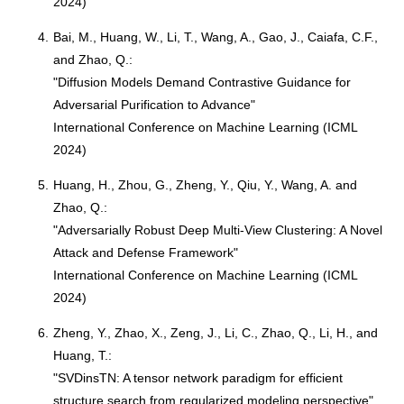
2024)
4.
Bai, M., Huang, W., Li, T., Wang, A., Gao, J., Caiafa, C.F.,
and Zhao, Q.:
"Diffusion Models Demand Contrastive Guidance for
Adversarial Purification to Advance"
International Conference on Machine Learning (ICML
2024)
5.
Huang, H., Zhou, G., Zheng, Y., Qiu, Y., Wang, A. and
Zhao, Q.:
"Adversarially Robust Deep Multi-View Clustering: A Novel
Attack and Defense Framework"
International Conference on Machine Learning (ICML
2024)
6.
Zheng, Y., Zhao, X., Zeng, J., Li, C., Zhao, Q., Li, H., and
Huang, T.:
"SVDinsTN: A tensor network paradigm for efficient
structure search from regularized modeling perspective"