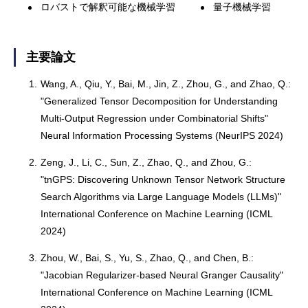
ロバストで解釈可能な機械学習
量子機械学習
主要論文
1.
Wang, A., Qiu, Y., Bai, M., Jin, Z., Zhou, G., and Zhao, Q.:
"Generalized Tensor Decomposition for Understanding
Multi-Output Regression under Combinatorial Shifts"
Neural Information Processing Systems (NeurIPS 2024)
2.
Zeng, J., Li, C., Sun, Z., Zhao, Q., and Zhou, G.:
"tnGPS: Discovering Unknown Tensor Network Structure
Search Algorithms via Large Language Models (LLMs)"
International Conference on Machine Learning (ICML
2024)
3.
Zhou, W., Bai, S., Yu, S., Zhao, Q., and Chen, B.:
"Jacobian Regularizer-based Neural Granger Causality"
International Conference on Machine Learning (ICML