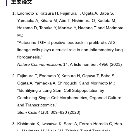
主要論文
1.
Enomoto Y, Katsura H, Fujimura T, Ogata A, Baba S,
Yamaoka A, Kihara M, Abe T, Nishimura O, Kadota M,
Hazama D, Tanaka Y, Maniwa Y, Nagano T and Morimoto
M.:
"Autocrine TGF-β-positive feedback in profibrotic AT2-
lineage cells plays a crucial role in non-inflammatory lung
fibrogenesis."
Nature Communication
s 14, Article number: 4956 (2023)
2.
Fujimura T, Enomoto Y, Katsura H, Ogawa T, Baba S,,
Ogata A, Yamaoka A, Shiroguchi K and Morimoto M.:
"Identifying a Lung Stem Cell Subpopulation by
Combining Single-Cell Morphometrics, Organoid Culture,
and Transcriptomics."
Stem Cells
41(8), 809–820 (2023)
3.
Kishimoto K, Iwasawa K, Sorel A, Ferran-Heredia C, Han