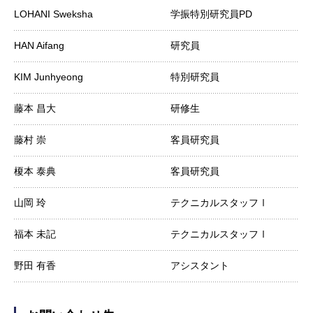
LOHANI Sweksha
学振特別研究員PD
HAN Aifang
研究員
KIM Junhyeong
特別研究員
藤本 昌大
研修生
藤村 崇
客員研究員
榎本 泰典
客員研究員
山岡 玲
テクニカルスタッフⅠ
福本 未記
テクニカルスタッフⅠ
野田 有香
アシスタント