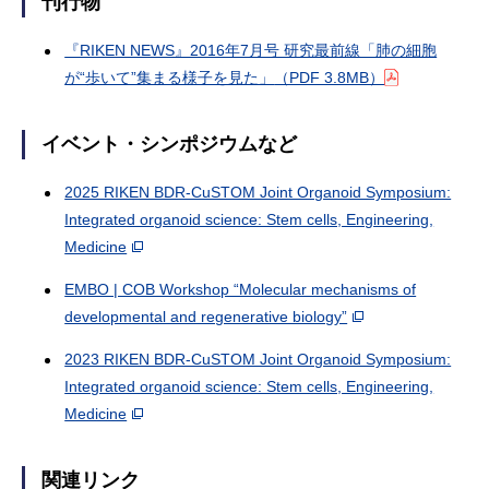
刊行物
『RIKEN NEWS』2016年7月号 研究最前線「肺の細胞
が“歩いて”集まる様子を見た」
（PDF 3.8MB）
イベント・シンポジウムなど
2025 RIKEN BDR-CuSTOM Joint Organoid Symposium:
Integrated organoid science: Stem cells, Engineering,
Medicine
EMBO | COB Workshop “Molecular mechanisms of
developmental and regenerative biology”
2023 RIKEN BDR-CuSTOM Joint Organoid Symposium:
Integrated organoid science: Stem cells, Engineering,
Medicine
関連リンク