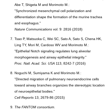
Abe T, Shigeta M and Morimoto M.:
"Synchronized mesenchymal cell polarization and
differentiation shape the formation of the murine trachea
and esophagus."
Nature Communications
vol. 9: 2816 (2018)
7.
Tsao P, Matsuoka C, Wei SC, Sato A, Sato S, Chena HK,
Ling TY, Mori M, Cardoso WV and Morimoto M.:
"Epithelial Notch signaling regulates lung alveolar
morphogenesis and airway epithelial integrity."
Proc. Natl. Acad. Sci. USA
113, 8242-7 (2016)
8.
Noguchi M, Sumiyama K and Morimoto M.:
"Directed migration of pulmonary neuroendocrine cells
toward airway branches organizes the stereotypic location
of neuroepithelial bodies."
Cell Reports
13, 2679-86 (2015)
9.
The FANTOM consortium.