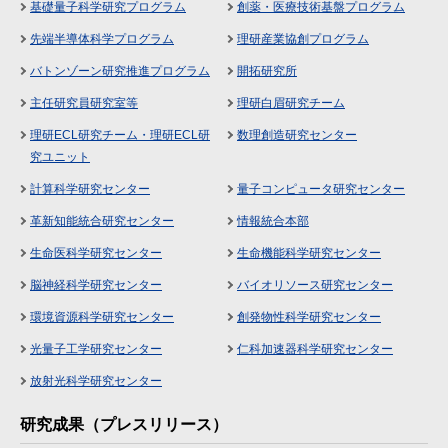
基礎量子科学研究プログラム
創薬・医療技術基盤プログラム
先端半導体科学プログラム
理研産業協創プログラム
バトンゾーン研究推進プログラム
開拓研究所
主任研究員研究室等
理研白眉研究チーム
理研ECL研究チーム・理研ECL研
数理創造研究センター
究ユニット
計算科学研究センター
量子コンピュータ研究センター
革新知能統合研究センター
情報統合本部
生命医科学研究センター
生命機能科学研究センター
脳神経科学研究センター
バイオリソース研究センター
環境資源科学研究センター
創発物性科学研究センター
光量子工学研究センター
仁科加速器科学研究センター
放射光科学研究センター
研究成果（プレスリリース）