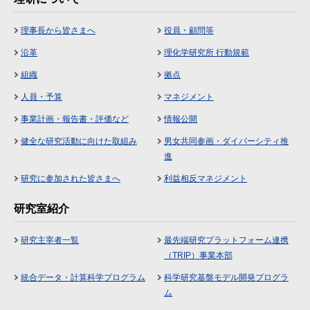
理事長から皆さまへ
役員・顧問等
沿革
理化学研究所 行動規範
組織
拠点
人員・予算
マネジメント
事業計画・報告書・評価など
情報公開
健全な研究活動に向けた取組み
男女共同参画・ダイバーシティ推
進
研究に参加された皆さまへ
利益相反マネジメント
研究室紹介
研究主宰者一覧
最先端研究プラットフォーム連携
（TRIP）事業本部
統合データ・計算科学プログラム
科学研究基盤モデル開発プログラ
ム