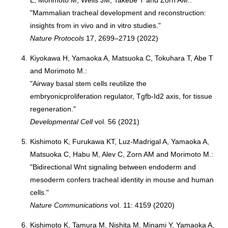
L, Morimoto M, Wells JM, Takebe T and Zorn AM.:
"Mammalian tracheal development and reconstruction:
insights from in vivo and in vitro studies."
Nature Protocols
17, 2699–2719 (2022)
4.
Kiyokawa H, Yamaoka A, Matsuoka C, Tokuhara T, Abe T
and Morimoto M.:
"Airway basal stem cells reutilize the
embryonicproliferation regulator, Tgfb-Id2 axis, for tissue
regeneration."
Developmental Cell
vol. 56 (2021)
5.
Kishimoto K, Furukawa KT, Luz-Madrigal A, Yamaoka A,
Matsuoka C, Habu M, Alev C, Zorn AM and Morimoto M.:
"Bidirectional Wnt signaling between endoderm and
mesoderm confers tracheal identity in mouse and human
cells."
Nature Communications
vol. 11: 4159 (2020)
6.
Kishimoto K, Tamura M, Nishita M, Minami Y, Yamaoka A,