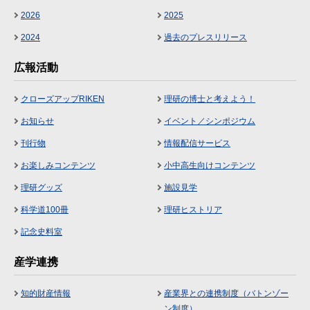
2026
2025
2024
過去のプレスリリース
広報活動
クローズアップRIKEN
理研の博士と考えよう！
お知らせ
イベント／シンポジウム
刊行物
情報配信サービス
お楽しみコンテンツ
小中高生向けコンテンツ
理研グッズ
施設見学
科学道100冊
理研ヒストリア
記念史料室
産学連携
知的財産情報
産業界との連携制度（バトンゾー
ン制度）