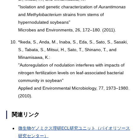
"Isolation and genetic characterization of
Aurantimonas
and
Methylobacterium
strains from stems of
hypernodulated soybeans"
Microbes and Environments, 26, 172–180. (2011).
10.
*Ikeda, S., Anda, M., Inaba, S., Eda, S., Sato, S., Sasaki,
S., Tabata, S., Mitsui, H., Sato, T., Shinano, T., and
Minamisawa, K.:
"Autoregulation of nodulation interferes with impacts of
nitrogen fertilization levels on leaf-associated bacterial
community in soybean"
Applied and Environmental Microbiology, 77, 1973–1980.
(2010).
関連リンク
微生物ゲノミクス理研ECL研究ユニット（バイオリソース
研究センター）