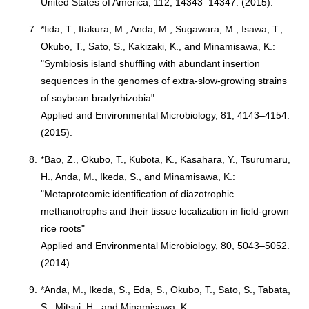
United States of America, 112, 14343–14347. (2015).
7.
*Iida, T., Itakura, M., Anda, M., Sugawara, M., Isawa, T.,
Okubo, T., Sato, S., Kakizaki, K., and Minamisawa, K.:
"Symbiosis island shuffling with abundant insertion
sequences in the genomes of extra-slow-growing strains
of soybean bradyrhizobia"
Applied and Environmental Microbiology, 81, 4143–4154.
(2015).
8.
*Bao, Z., Okubo, T., Kubota, K., Kasahara, Y., Tsurumaru,
H., Anda, M., Ikeda, S., and Minamisawa, K.:
"Metaproteomic identification of diazotrophic
methanotrophs and their tissue localization in field-grown
rice roots"
Applied and Environmental Microbiology, 80, 5043–5052.
(2014).
9.
*Anda, M., Ikeda, S., Eda, S., Okubo, T., Sato, S., Tabata,
S., Mitsui, H., and Minamisawa, K.: