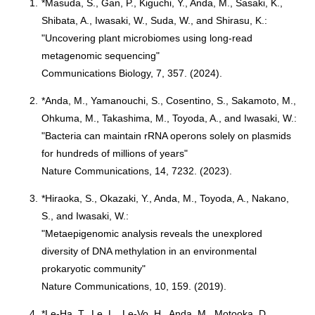
1.
*Masuda, S., Gan, P., Kiguchi, Y., Anda, M., Sasaki, K.,
Shibata, A., Iwasaki, W., Suda, W., and Shirasu, K.:
"Uncovering plant microbiomes using long-read
metagenomic sequencing"
Communications Biology, 7, 357. (2024).
2.
*Anda, M., Yamanouchi, S., Cosentino, S., Sakamoto, M.,
Ohkuma, M., Takashima, M., Toyoda, A., and Iwasaki, W.:
"Bacteria can maintain rRNA operons solely on plasmids
for hundreds of millions of years"
Nature Communications, 14, 7232. (2023).
3.
*Hiraoka, S., Okazaki, Y., Anda, M., Toyoda, A., Nakano,
S., and Iwasaki, W.:
"Metaepigenomic analysis reveals the unexplored
diversity of DNA methylation in an environmental
prokaryotic community"
Nature Communications, 10, 159. (2019).
4.
*Le-Ha, T., Le, L., Le-Vo, H., Anda, M., Motooka, D.,