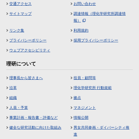
交通アクセス
お問い合わせ
サイトマップ
調達情報（理化学研究所調達情
報）
リンク集
利用規約
プライバシーポリシー
採用プライバシーポリシー
ウェブアクセシビリティ
理研について
理事長から皆さまへ
役員・顧問等
沿革
理化学研究所 行動規範
組織
拠点
人員・予算
マネジメント
事業計画・報告書・評価など
情報公開
健全な研究活動に向けた取組み
男女共同参画・ダイバーシティ推
進