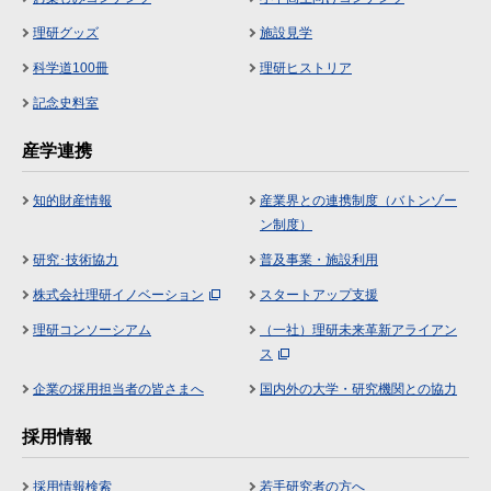
理研グッズ
施設見学
科学道100冊
理研ヒストリア
記念史料室
産学連携
知的財産情報
産業界との連携制度（バトンゾー
ン制度）
研究･技術協力
普及事業・施設利用
株式会社理研イノベーション
スタートアップ支援
理研コンソーシアム
（一社）理研未来革新アライアン
ス
企業の採用担当者の皆さまへ
国内外の大学・研究機関との協力
採用情報
採用情報検索
若手研究者の方へ