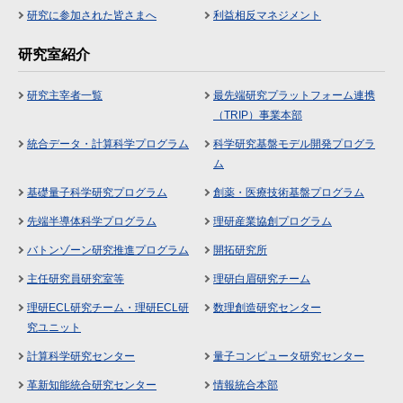
研究に参加された皆さまへ
利益相反マネジメント
研究室紹介
研究主宰者一覧
最先端研究プラットフォーム連携
（TRIP）事業本部
統合データ・計算科学プログラム
科学研究基盤モデル開発プログラ
ム
基礎量子科学研究プログラム
創薬・医療技術基盤プログラム
先端半導体科学プログラム
理研産業協創プログラム
バトンゾーン研究推進プログラム
開拓研究所
主任研究員研究室等
理研白眉研究チーム
理研ECL研究チーム・理研ECL研
数理創造研究センター
究ユニット
計算科学研究センター
量子コンピュータ研究センター
革新知能統合研究センター
情報統合本部