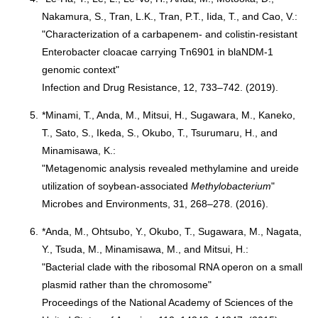
Nakamura, S., Tran, L.K., Tran, P.T., Iida, T., and Cao, V.:
"Characterization of a carbapenem- and colistin-resistant
Enterobacter cloacae carrying Tn6901 in blaNDM-1
genomic context"
Infection and Drug Resistance, 12, 733–742. (2019).
5.
*Minami, T., Anda, M., Mitsui, H., Sugawara, M., Kaneko,
T., Sato, S., Ikeda, S., Okubo, T., Tsurumaru, H., and
Minamisawa, K.:
"Metagenomic analysis revealed methylamine and ureide
utilization of soybean-associated
Methylobacterium
"
Microbes and Environments, 31, 268–278. (2016).
6.
*Anda, M., Ohtsubo, Y., Okubo, T., Sugawara, M., Nagata,
Y., Tsuda, M., Minamisawa, M., and Mitsui, H.:
"Bacterial clade with the ribosomal RNA operon on a small
plasmid rather than the chromosome"
Proceedings of the National Academy of Sciences of the