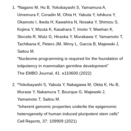
1.
*Nagano M, Hu B, Yokobayashi S, Yamamura A,
Umemura F, Coradin M, Ohta H, Yabuta Y, Ishikura Y,
Okamoto I, Ikeda H, Kawahira N, Nosaka Y, Shimizu S,
Kojima Y, Mizuta K, Kasahara T, Imoto Y, Meehan K,
Stocsits R, Wutz G, Hiraoka Y, Murakawa Y, Yamamoto T,
Tachibana K, Peters JM, Mirny L, Garcia B, Majewski J,
Saitou M.
"Nucleome programming is required for the foundation of
totipotency in mammalian germline development"
The EMBO Journal, 41: e110600 (2022)
2.
*Yokobayashi S, Yabuta Y, Nakagawa M, Okita K, Hu B,
Murase Y, Nakamura T, Bourque G, Majewski J,
Yamamoto T, Saitou M.
"Inherent genomic properties underlie the epigenomic
heterogeneity of human induced pluripotent stem cells"
Cell Reports, 37: 109909 (2021)