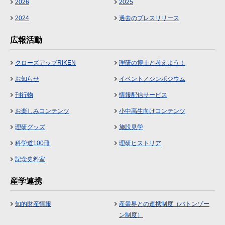
2026
2025
2024
過去のプレスリリース
広報活動
クローズアップRIKEN
理研の博士と考えよう！
お知らせ
イベント／シンポジウム
刊行物
情報配信サービス
お楽しみコンテンツ
小中高生向けコンテンツ
理研グッズ
施設見学
科学道100冊
理研ヒストリア
記念史料室
産学連携
知的財産情報
産業界との連携制度（バトンゾー
ン制度）