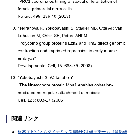
"PRC1 coordinates timing of sexual differentiation of
female primordial germ cells"
Nature, 495: 236-40 (2013)
9.
*Terranova R, Yokobayashi S, Stadler MB, Otte AP, van
Lohuizen M, Orkin SH, Peters AHFM.
"Polycomb group proteins Ezh2 and Rnf2 direct genomic
contraction and imprinted repression in early mouse
embryos"
Developmental Cell, 15: 668-79 (2008)
10.
*Yokobayashi S, Watanabe Y.
"The kinetochore protein Moa1 enables cohesion-
mediated monopolar attachment at meiosis I"
Cell, 123: 803-17 (2005)
関連リンク
横林エピゲノムダイナミクス理研ECL研究チーム（開拓研