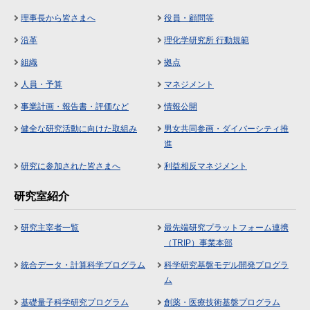
理事長から皆さまへ
役員・顧問等
沿革
理化学研究所 行動規範
組織
拠点
人員・予算
マネジメント
事業計画・報告書・評価など
情報公開
健全な研究活動に向けた取組み
男女共同参画・ダイバーシティ推
進
研究に参加された皆さまへ
利益相反マネジメント
研究室紹介
研究主宰者一覧
最先端研究プラットフォーム連携
（TRIP）事業本部
統合データ・計算科学プログラム
科学研究基盤モデル開発プログラ
ム
基礎量子科学研究プログラム
創薬・医療技術基盤プログラム