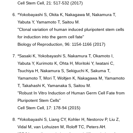
Cell Stem Cell, 21: 517-532 (2017)
6.
*Yokobayashi S, Okita K, Nakagawa M, Nakamura T,
Yabuta Y, Yamamoto T, Saitou M.
"Clonal variation of human induced pluripotent stem cells
for induction into the germ cell fate"
Biology of Reproduction, 96: 1154-1166 (2017)
7.
*Sasaki K, Yokobayashi S, Nakamura T, Okamoto I,
Yabuta Y, Kurimoto K, Ohta H, Moritoki Y, Iwatani C,
Tsuchiya H, Nakamura S, Sekiguchi K, Sakuma T,
Yamamoto T, Mori T, Woltjen K, Nakagawa M, Yamamoto
T, Takahashi K, Yamanaka S, Saitou M.
"Robust In Vitro Induction of Human Germ Cell Fate from
Pluripotent Stem Cells"
Cell Stem Cell, 17: 178-94 (2015)
8.
*Yokobayashi S, Liang CY, Kohler H, Nestorov P, Liu Z,
Vidal M, van Lohuizen M, Roloff TC, Peters AH.