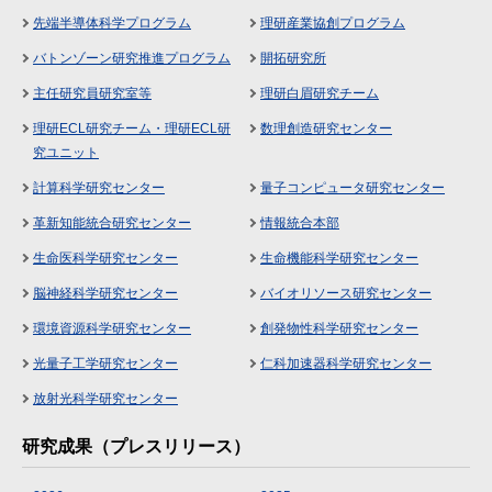
先端半導体科学プログラム
理研産業協創プログラム
バトンゾーン研究推進プログラム
開拓研究所
主任研究員研究室等
理研白眉研究チーム
理研ECL研究チーム・理研ECL研
数理創造研究センター
究ユニット
計算科学研究センター
量子コンピュータ研究センター
革新知能統合研究センター
情報統合本部
生命医科学研究センター
生命機能科学研究センター
脳神経科学研究センター
バイオリソース研究センター
環境資源科学研究センター
創発物性科学研究センター
光量子工学研究センター
仁科加速器科学研究センター
放射光科学研究センター
研究成果（プレスリリース）