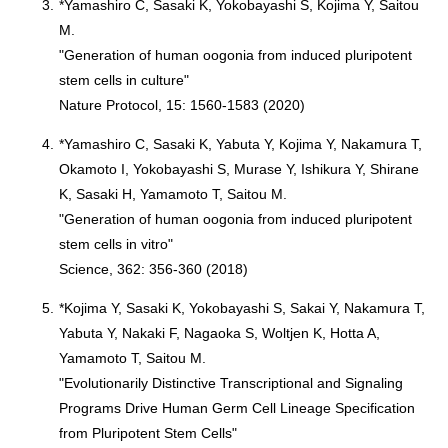
3.
*Yamashiro C, Sasaki K, Yokobayashi S, Kojima Y, Saitou
M.
"Generation of human oogonia from induced pluripotent
stem cells in culture"
Nature Protocol, 15: 1560-1583 (2020)
4.
*Yamashiro C, Sasaki K, Yabuta Y, Kojima Y, Nakamura T,
Okamoto I, Yokobayashi S, Murase Y, Ishikura Y, Shirane
K, Sasaki H, Yamamoto T, Saitou M.
"Generation of human oogonia from induced pluripotent
stem cells in vitro"
Science, 362: 356-360 (2018)
5.
*Kojima Y, Sasaki K, Yokobayashi S, Sakai Y, Nakamura T,
Yabuta Y, Nakaki F, Nagaoka S, Woltjen K, Hotta A,
Yamamoto T, Saitou M.
"Evolutionarily Distinctive Transcriptional and Signaling
Programs Drive Human Germ Cell Lineage Specification
from Pluripotent Stem Cells"