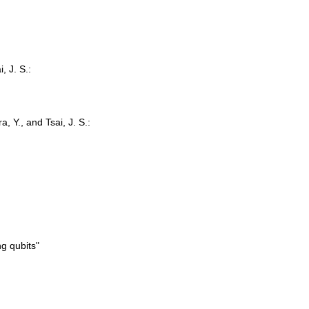
, J. S.:
, Y., and Tsai, J. S.:
ng qubits"