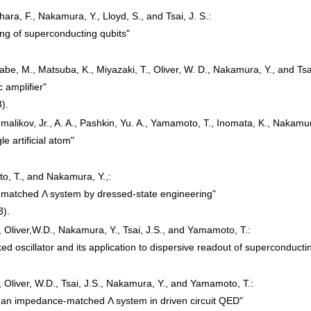
hara, F., Nakamura, Y., Lloyd, S., and Tsai, J. S.:
ng of superconducting qubits"
e, M., Matsuba, K., Miyazaki, T., Oliver, W. D., Nakamura, Y., and Tsai
 amplifier"
).
malikov, Jr., A. A., Pashkin, Yu. A., Yamamoto, T., Inomata, K., Nakamura
e artificial atom"
o, T., and Nakamura, Y.,:
matched Λ system by dressed-state engineering"
3).
., Oliver,W.D., Nakamura, Y., Tsai, J.S., and Yamamoto, T.:
 oscillator and its application to dispersive readout of superconducti
, Oliver, W.D., Tsai, J.S., Nakamura, Y., and Yamamoto, T.:
an impedance-matched Λ system in driven circuit QED"