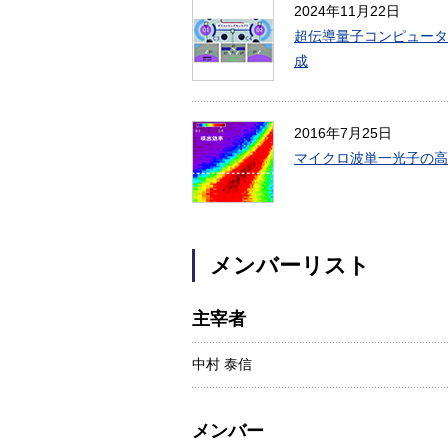
2024年11月22日
超伝導量子コンピュータ
成
2016年7月25日
マイクロ波単一光子の高
メンバーリスト
主宰者
中村 泰信
メンバー