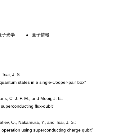
量子光学
量子情報
Tsai, J. S.:
quantum states in a single-Cooper-pair box"
s, C. J. P. M., and Mooij, J. E.:
superconducting flux-qubit"
fiev, O., Nakamura, Y., and Tsai, J. S.:
e operation using superconducting charge qubit"