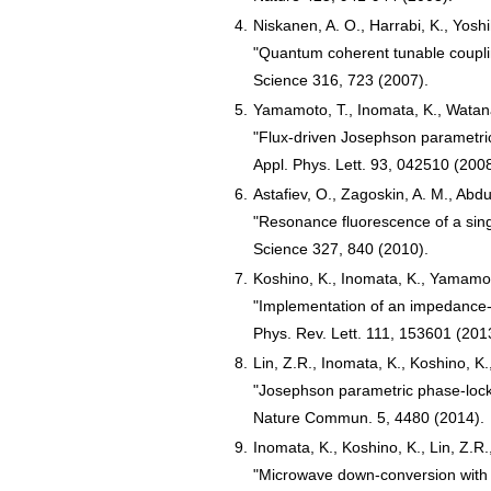
4.
Niskanen, A. O., Harrabi, K., Yoshi
"Quantum coherent tunable coupli
Science 316, 723 (2007).
5.
Yamamoto, T., Inomata, K., Watanab
"Flux-driven Josephson parametric
Appl. Phys. Lett. 93, 042510 (2008
6.
Astafiev, O., Zagoskin, A. M., Abdu
"Resonance fluorescence of a singl
Science 327, 840 (2010).
7.
Koshino, K., Inomata, K., Yamamot
"Implementation of an impedance-
Phys. Rev. Lett. 111, 153601 (201
8.
Lin, Z.R., Inomata, K., Koshino, K
"Josephson parametric phase-locked
Nature Commun. 5, 4480 (2014).
9.
Inomata, K., Koshino, K., Lin, Z.R.
"Microwave down-conversion with 