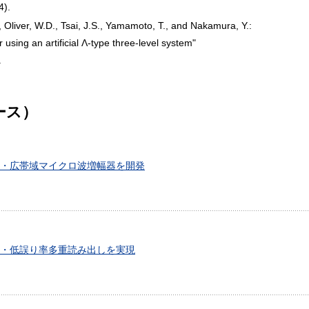
4).
, Oliver, W.D., Tsai, J.S., Yamamoto, T., and Nakamura, Y.:
using an artificial Λ-type three-level system"
.
ース）
・広帯域マイクロ波増幅器を開発
・低誤り率多重読み出しを実現