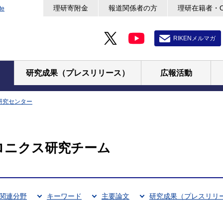
理研寄附金
報道関係者の方
理研在籍者・
te
RIKENメルマガ
研究成果（プレスリリース）
広報活動
研究センター
ロニクス研究チーム
関連分野
キーワード
主要論文
研究成果（プレスリリ