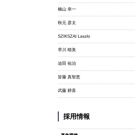
楠山 幸一
秋元 彦太
SZIKSZAI Laszlo
早川 晴美
迫田 祐治
皆藤 真智恵
武藤 耕喜
採用情報