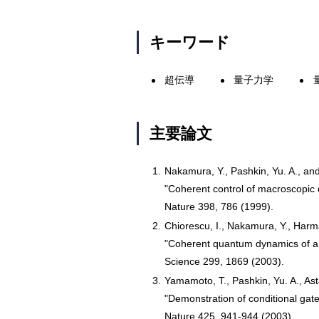
キーワード
超伝導
量子力学
主要論文
1.
Nakamura, Y., Pashkin, Yu. A., and 
"Coherent control of macroscopic 
Nature 398, 786 (1999).
2.
Chiorescu, I., Nakamura, Y., Harman
"Coherent quantum dynamics of a 
Science 299, 1869 (2003).
3.
Yamamoto, T., Pashkin, Yu. A., Asta
"Demonstration of conditional gat
Nature 425, 941-944 (2003).