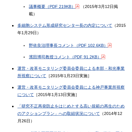
議事概要
（PDF 219KB）
（2015年3月12日掲
載）
多細胞システム形成研究センター長の内定について
（2015
年1月29日）
野依良治理事長コメント
（PDF 102.6KB）
濱田博司教授コメント
（PDF 91.2KB）
運営・改革モニタリング委員会委員による本部・和光事業
所視察について
［2015年1月23日実施］
運営・改革モニタリング委員会委員による神戸事業所視察
について
［2015年1月13日実施］
「研究不正再発防止をはじめとする高い規範の再生のため
のアクションプラン」への取組状況について
（2014年12
月26日）