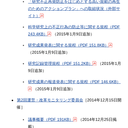
「研究不正再発防止をはじめとする高い規範の再生
のためのアクションプラン」への取組状況（外部サ
イト）
科学研究上の不正行為の防止等に関する規程
（PDF
243.4KB）
（2015年1月9日追加）
研究成果発表に関する規程
（PDF 151.8KB）
（2015年1月9日追加）
研究記録管理規程
（PDF 151.2KB）
（2015年1月
9日追加）
研究成果の報道発表に関する規程
（PDF 146.6KB）
（2015年1月9日追加）
第2回運営・改革モニタリング委員会
［2014年12月15日開
催］
議事概要
（PDF 191KB）
（2014年12月25日掲
載）