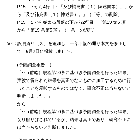
P.15 下から4行目：「及び補充書（１）陳述書
等
）。」か
ら「及び補充書（１）陳述書）。」（「
等
」の削除）
P.19 １から始まる段落の下から2行目：「第19 第5 項」
から「第19 条第5 項」（「条」の追記）
※4：説明資料（図）を追加し、一部下記の通り本文を修正し
て、6月2日に掲載しました。
(予備調査報告１）
「･･･(前略）規程第10条に基づき予備調査を行った結果、
実験で得られた結果を真正でないものに加工するために行
ったことを示唆するものではなく、研究不正に当らないと
判断しました。」
から、
「･･･(前略）規程第10条に基づき予備調査を行った結果、
切り貼りはされているが、結果は真正であり、研究不正に
は当たらないと判断しました。」