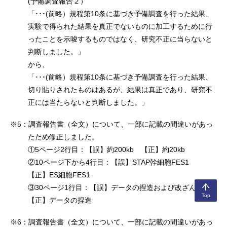
(予備調査報告２）
「･･･(前略）規程第10条に基づき予備調査を行った結果、
実験で得られた結果を真正でないものに加工するために行
ったことを示唆するものではなく、研究不正に当らないと
判断しました。」
から、
「･･･(前略）規程第10条に基づき予備調査を行った結果、
切り貼りされたものはあるが、結果は真正であり、研究不
正には当たらないと判断しました。」
※5：調査報告書（全文）について、一部に記載の間違いがあっ
たため修正しました。
①5ページ2行目：【誤】約200kb 【正】約20kb
②10ページ下から4行目：【誤】STAP幹細胞FES1
【正】ES細胞FES1
③30ページ1行目：【誤】データの捏造および改ざん
Top
【正】データの捏造
※6：調査報告書（全文）について、一部に記載の間違いがあっ