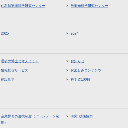
仁科加速器科学研究センター
放射光科学研究センター
2025
2024
理研の博士と考えよう！
お知らせ
情報配信サービス
お楽しみコンテンツ
施設見学
科学道100冊
産業界との連携制度（バトンゾーン制
研究･技術協力
度）