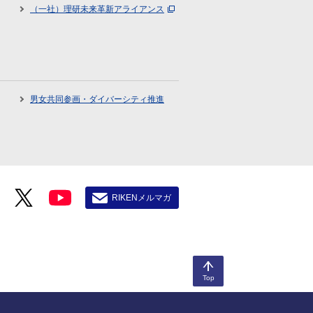
（一社）理研未来革新アライアンス
男女共同参画・ダイバーシティ推進
RIKENメルマガ
Top