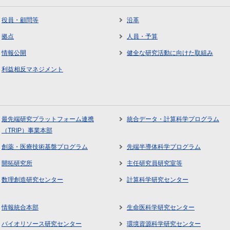
役員・顧問等
沿革
拠点
人員・予算
情報公開
健全な研究活動に向けた取組み
利益相反マネジメント
最先端研究プラットフォーム連携
統合データ・計算科学プログラム
（TRIP）事業本部
創薬・医療技術基盤プログラム
先端半導体科学プログラム
開拓研究所
主任研究員研究室等
数理創造研究センター
計算科学研究センター
情報統合本部
生命医科学研究センター
バイオリソース研究センター
環境資源科学研究センター