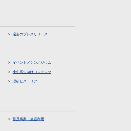
過去のプレスリリース
イベント／シンポジウム
小中高生向けコンテンツ
理研ヒストリア
普及事業・施設利用