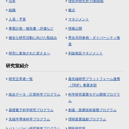
沿革
理化学研究所 行動規範
組織
拠点
人員・予算
マネジメント
事業計画・報告書・評価など
情報公開
健全な研究活動に向けた取組み
男女共同参画・ダイバーシティ推
進
研究に参加された皆さまへ
利益相反マネジメント
研究室紹介
研究主宰者一覧
最先端研究プラットフォーム連携
（TRIP）事業本部
統合データ・計算科学プログラム
科学研究基盤モデル開発プログラ
ム
基礎量子科学研究プログラム
創薬・医療技術基盤プログラム
先端半導体科学プログラム
理研産業協創プログラム
バトンゾーン研究推進プログラム
開拓研究所