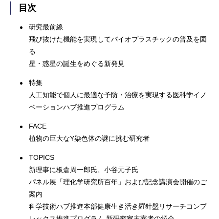
目次
研究最前線
飛び抜けた機能を実現してバイオプラスチックの普及を図
る
星・惑星の誕生をめぐる新発見
特集
人工知能で個人に最適な予防・治療を実現する医科学イノ
ベーションハブ推進プログラム
FACE
植物の巨大なY染色体の謎に挑む研究者
TOPICS
新理事に板倉周一郎氏、小谷元子氏
パネル展「理化学研究所百年」および記念講演会開催のご
案内
科学技術ハブ推進本部健康生き活き羅針盤リサーチコンプ
レックス推進プログラム 新研究室主宰者の紹介