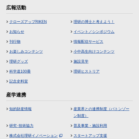
広報活動
クローズアップRIKEN
理研の博士と考えよう！
お知らせ
イベント／シンポジウム
刊行物
情報配信サービス
お楽しみコンテンツ
小中高生向けコンテンツ
理研グッズ
施設見学
科学道100冊
理研ヒストリア
記念史料室
産学連携
知的財産情報
産業界との連携制度（バトンゾー
ン制度）
研究･技術協力
普及事業・施設利用
株式会社理研イノベーション
スタートアップ支援