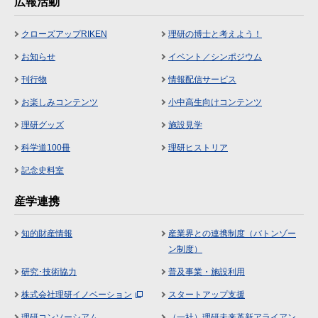
広報活動
クローズアップRIKEN
理研の博士と考えよう！
お知らせ
イベント／シンポジウム
刊行物
情報配信サービス
お楽しみコンテンツ
小中高生向けコンテンツ
理研グッズ
施設見学
科学道100冊
理研ヒストリア
記念史料室
産学連携
知的財産情報
産業界との連携制度（バトンゾー
ン制度）
研究･技術協力
普及事業・施設利用
株式会社理研イノベーション
スタートアップ支援
理研コンソーシアム
（一社）理研未来革新アライアン