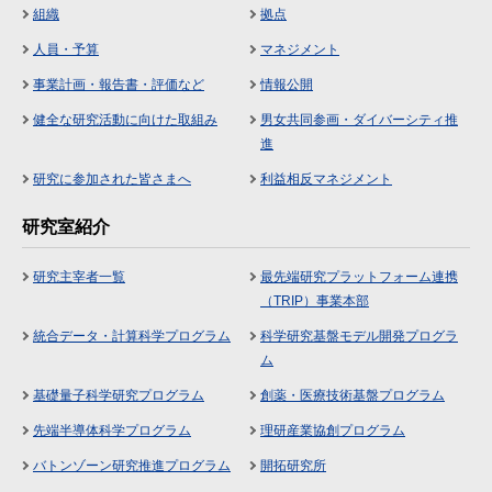
組織
拠点
人員・予算
マネジメント
事業計画・報告書・評価など
情報公開
健全な研究活動に向けた取組み
男女共同参画・ダイバーシティ推
進
研究に参加された皆さまへ
利益相反マネジメント
研究室紹介
研究主宰者一覧
最先端研究プラットフォーム連携
（TRIP）事業本部
統合データ・計算科学プログラム
科学研究基盤モデル開発プログラ
ム
基礎量子科学研究プログラム
創薬・医療技術基盤プログラム
先端半導体科学プログラム
理研産業協創プログラム
バトンゾーン研究推進プログラム
開拓研究所