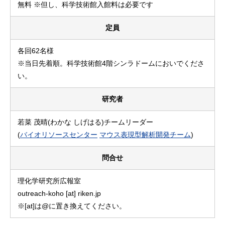
無料 ※但し、科学技術館入館料は必要です
定員
各回62名様
※当日先着順。科学技術館4階シンラドームにおいでくださ
い。
研究者
若菜 茂晴(わかな しげはる)チームリーダー
(
バイオリソースセンター
マウス表現型解析開発チーム
)
問合せ
理化学研究所広報室
outreach-koho [at] riken.jp
※[at]は@に置き換えてください。