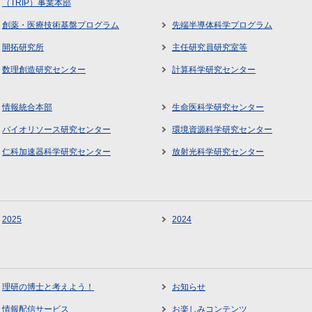
（TRIP）事業本部
創薬・医療技術基盤プログラム
先端半導体科学プログラム
開拓研究所
主任研究員研究室等
数理創造研究センター
計算科学研究センター
情報統合本部
生命医科学研究センター
バイオリソース研究センター
環境資源科学研究センター
仁科加速器科学研究センター
放射光科学研究センター
2025
2024
理研の博士と考えよう！
お知らせ
情報配信サービス
お楽しみコンテンツ