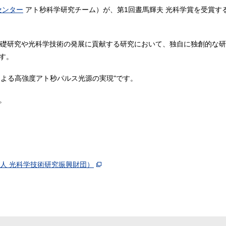
センター
アト秒科学研究チーム
）が、第1回晝馬輝夫 光科学賞を受賞す
基礎研究や光科学技術の発展に貢献する研究において、独自に独創的な
す。
による高強度アト秒パルス光源の実現"です。
。
人 光科学技術研究振興財団）