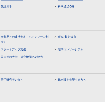
施設見学
科学道100冊
産業界との連携制度（バトンゾーン制
研究･技術協力
度）
スタートアップ支援
理研コンソーシアム
国内外の大学・研究機関との協力
若手研究者の方へ
総合職を希望する方へ