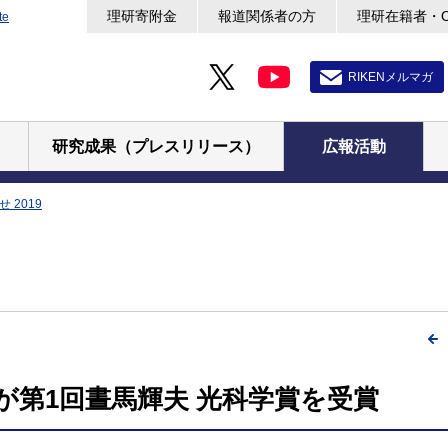
理研寄附金
報道関係者の方
理研在籍者・
te
RIKENメルマガ
研究成果（プレスリリース）
広報活動
 2019
員が第1回晝馬輝夫 光科学賞を受賞