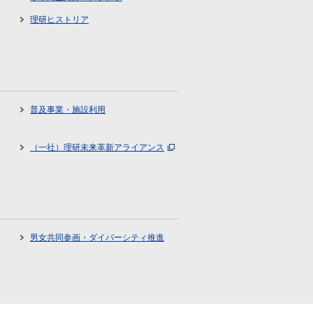
理研ヒストリア
普及事業・施設利用
（一社）理研未来革新アライアンス
男女共同参画・ダイバーシティ推進