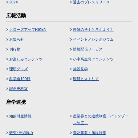
2024
過去のプレスリリース
広報活動
クローズアップRIKEN
理研の博士と考えよう！
お知らせ
イベント／シンポジウム
刊行物
情報配信サービス
お楽しみコンテンツ
小中高生向けコンテンツ
理研グッズ
施設見学
科学道100冊
理研ヒストリア
記念史料室
産学連携
知的財産情報
産業界との連携制度（バトンゾー
ン制度）
研究･技術協力
普及事業・施設利用