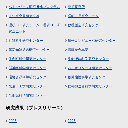
バトンゾーン研究推進プログラム
開拓研究所
主任研究員研究室等
理研白眉研究チーム
理研ECL研究チーム・理研ECL研
数理創造研究センター
究ユニット
計算科学研究センター
量子コンピュータ研究センター
革新知能統合研究センター
情報統合本部
生命医科学研究センター
生命機能科学研究センター
脳神経科学研究センター
バイオリソース研究センター
環境資源科学研究センター
創発物性科学研究センター
光量子工学研究センター
仁科加速器科学研究センター
放射光科学研究センター
研究成果（プレスリリース）
2026
2025