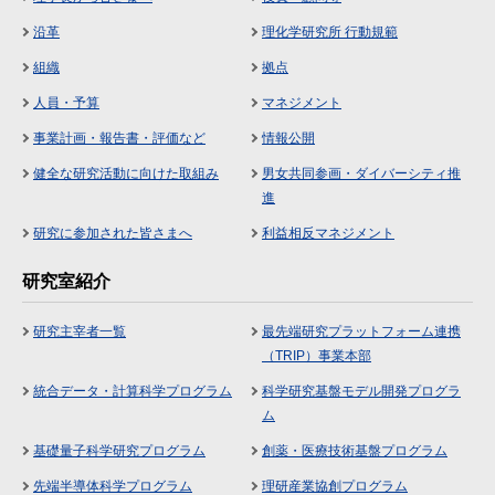
沿革
理化学研究所 行動規範
組織
拠点
人員・予算
マネジメント
事業計画・報告書・評価など
情報公開
健全な研究活動に向けた取組み
男女共同参画・ダイバーシティ推
進
研究に参加された皆さまへ
利益相反マネジメント
研究室紹介
研究主宰者一覧
最先端研究プラットフォーム連携
（TRIP）事業本部
統合データ・計算科学プログラム
科学研究基盤モデル開発プログラ
ム
基礎量子科学研究プログラム
創薬・医療技術基盤プログラム
先端半導体科学プログラム
理研産業協創プログラム