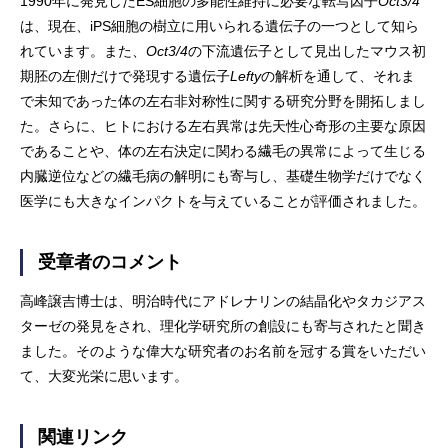
1990年に発見したES細胞の多能性維持に必要な転写因子
Oct3/4
は、現在、iPS細胞の樹立に用いられる遺伝子の一つとして知ら
れています。また、
Oct3/4
の下流遺伝子として見出したマウス初
期胚の左側だけで発現する遺伝子
Lefty
の解析を通して、それま
で未知であった体の左右非対称性に関する研究分野を開拓しまし
た。さらに、ヒトにおける左右異常は先天性心奇形の主要な原因
であることや、体の左右決定に関わる繊毛の異常によって生じる
内臓逆位などの繊毛病の解明にも寄与し、基礎生物学だけでなく
医学にも大きなインパクトを与えていることが評価されました。
受章者のコメント
高峰譲吉博士は、明治時代にアドレナリンの結晶化やタカジアス
ターゼの発見をされ、理化学研究所の創設にも寄与されたと聞き
ました。そのような偉大な研究者のお名前を冠する賞をいただい
て、大変光栄に思います。
関連リンク