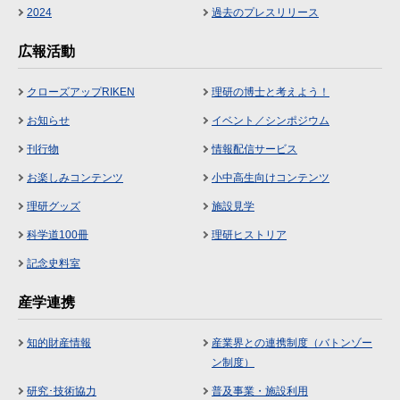
2024
過去のプレスリリース
広報活動
クローズアップRIKEN
理研の博士と考えよう！
お知らせ
イベント／シンポジウム
刊行物
情報配信サービス
お楽しみコンテンツ
小中高生向けコンテンツ
理研グッズ
施設見学
科学道100冊
理研ヒストリア
記念史料室
産学連携
知的財産情報
産業界との連携制度（バトンゾー
ン制度）
研究･技術協力
普及事業・施設利用