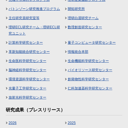
バトンゾーン研究推進プログラム
開拓研究所
主任研究員研究室等
理研白眉研究チーム
理研ECL研究チーム・理研ECL研
数理創造研究センター
究ユニット
計算科学研究センター
量子コンピュータ研究センター
革新知能統合研究センター
情報統合本部
生命医科学研究センター
生命機能科学研究センター
脳神経科学研究センター
バイオリソース研究センター
環境資源科学研究センター
創発物性科学研究センター
光量子工学研究センター
仁科加速器科学研究センター
放射光科学研究センター
研究成果（プレスリリース）
2026
2025