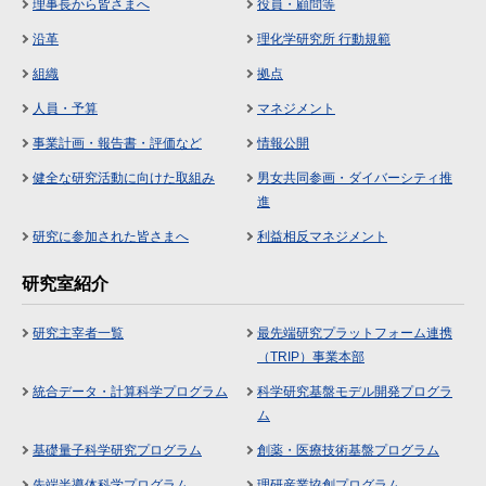
理事長から皆さまへ
役員・顧問等
沿革
理化学研究所 行動規範
組織
拠点
人員・予算
マネジメント
事業計画・報告書・評価など
情報公開
健全な研究活動に向けた取組み
男女共同参画・ダイバーシティ推
進
研究に参加された皆さまへ
利益相反マネジメント
研究室紹介
研究主宰者一覧
最先端研究プラットフォーム連携
（TRIP）事業本部
統合データ・計算科学プログラム
科学研究基盤モデル開発プログラ
ム
基礎量子科学研究プログラム
創薬・医療技術基盤プログラム
先端半導体科学プログラム
理研産業協創プログラム