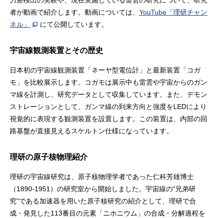
力差検出の実験や、現在実施している雷雲の研究について、研究
者が動画で紹介します。動画については、
YouTube「理研チャン
ネル」
にて公開しています。
宇宙線観測装置とその歴史
日本初の宇宙線観測装置「ネーヤ型電位計」と最新装置「コガ
モ」を比較展示します。コガモは展示中も雷雲や宇宙からのガン
マ線を計測し、研究データとして収集しています。また、デモン
ストレーションとして、ガンマ線の到来方向と強度をLEDにより
視覚的に表現する観測装置を設置します。この装置は、内部の回
路基盤が直接見えるスケルトン仕様になっています。
理研の原子核物理紹介
理研の宇宙線研究は、原子核物理学者であった仁科芳雄博士
（1890-1951）の研究室から開始しました。宇宙線の"兄弟研
究"である加速器を用いた原子核研究の紹介として、理研で合
成・発見した113番目の元素「ニホニウム」の合成・分解過程を