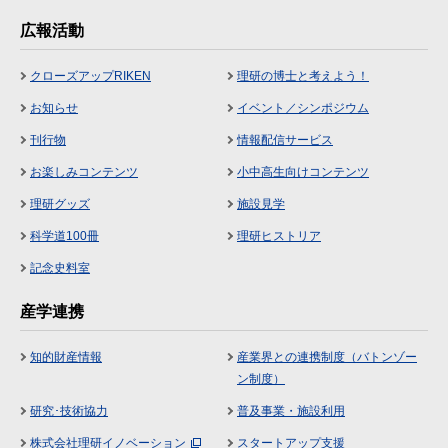
広報活動
クローズアップRIKEN
理研の博士と考えよう！
お知らせ
イベント／シンポジウム
刊行物
情報配信サービス
お楽しみコンテンツ
小中高生向けコンテンツ
理研グッズ
施設見学
科学道100冊
理研ヒストリア
記念史料室
産学連携
知的財産情報
産業界との連携制度（バトンゾー
ン制度）
研究･技術協力
普及事業・施設利用
株式会社理研イノベーション
スタートアップ支援