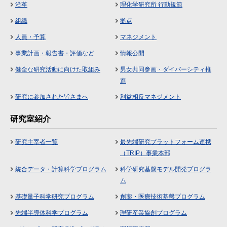
沿革
理化学研究所 行動規範
組織
拠点
人員・予算
マネジメント
事業計画・報告書・評価など
情報公開
健全な研究活動に向けた取組み
男女共同参画・ダイバーシティ推
進
研究に参加された皆さまへ
利益相反マネジメント
研究室紹介
研究主宰者一覧
最先端研究プラットフォーム連携
（TRIP）事業本部
統合データ・計算科学プログラム
科学研究基盤モデル開発プログラ
ム
基礎量子科学研究プログラム
創薬・医療技術基盤プログラム
先端半導体科学プログラム
理研産業協創プログラム