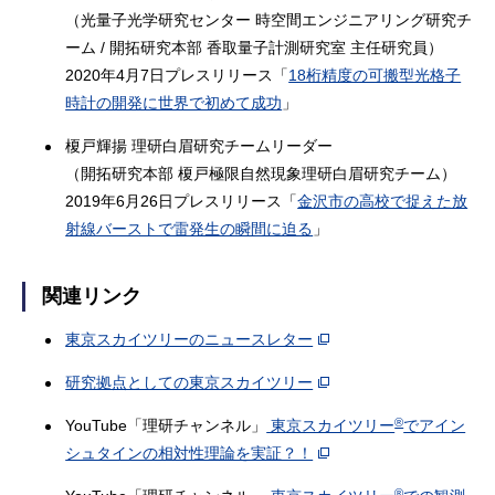
（光量子光学研究センター 時空間エンジニアリング研究チ
ーム / 開拓研究本部 香取量子計測研究室 主任研究員）
2020年4月7日プレスリリース「
18桁精度の可搬型光格子
時計の開発に世界で初めて成功
」
榎戸輝揚 理研白眉研究チームリーダー
（開拓研究本部 榎戸極限自然現象理研白眉研究チーム）
2019年6月26日プレスリリース「
金沢市の高校で捉えた放
射線バーストで雷発生の瞬間に迫る
」
関連リンク
東京スカイツリーのニュースレター
研究拠点としての東京スカイツリー
®
YouTube「理研チャンネル」
東京スカイツリー
でアイン
シュタインの相対性理論を実証？！
®