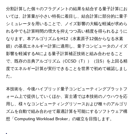
分割計算した個々のフラグメントの結果を結合する量子計算にお
いては、計算量が小さい特長に着目し、結合計算に部分的に量子
シミュレータを用いることで、ノイズ影響の大幅な軽減が求めら
れる中でも計算時間の増大を抑えつつ高い精度を得られるように
なります。本アルゴリズムをH12（水素原子12個からなる水素
鎖）の基底エネルギー計算に適用し、量子コンピュータのノイズ
影響を軽減するAIによる量子計算補正技術と組み合わせること
で、既存の古典アルゴリズム（CCSD（T））（注5）を上回る精
度でエネルギー計算が実行できることを世界で初めて確認しまし
た。
本技術を、今後ハイブリッド量子コンピューティングプラットフ
ォーム上で提供していくほか、富士通では本技術のノウハウを応
用し、様々なコンピューティングリソースおよび種々のアルゴリ
ズムを自動で組み合わせて最適計算を可能にするソフトウェア構
想「Computing Workload Broker」の確立を目指します。