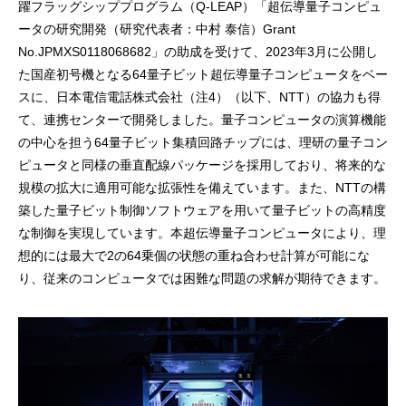
躍フラッグシッププログラム（Q-LEAP）「超伝導量子コンピュ
ータの研究開発（研究代表者：中村 泰信）Grant
No.JPMXS0118068682」の助成を受けて、2023年3月に公開し
た国産初号機となる64量子ビット超伝導量子コンピュータをベー
スに、日本電信電話株式会社（注4）（以下、NTT）の協力も得
て、連携センターで開発しました。量子コンピュータの演算機能
の中心を担う64量子ビット集積回路チップには、理研の量子コン
ピュータと同様の垂直配線パッケージを採用しており、将来的な
規模の拡大に適用可能な拡張性を備えています。また、NTTの構
築した量子ビット制御ソフトウェアを用いて量子ビットの高精度
な制御を実現しています。本超伝導量子コンピュータにより、理
想的には最大で2の64乗個の状態の重ね合わせ計算が可能にな
り、従来のコンピュータでは困難な問題の求解が期待できます。