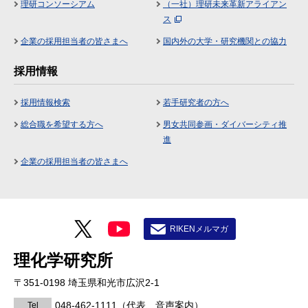
理研コンソーシアム
（一社）理研未来革新アライアン
ス
企業の採用担当者の皆さまへ
国内外の大学・研究機関との協力
採用情報
採用情報検索
若手研究者の方へ
総合職を希望する方へ
男女共同参画・ダイバーシティ推
進
企業の採用担当者の皆さまへ
RIKENメルマガ
理化学研究所
〒351-0198 埼玉県和光市広沢2-1
048-462-1111
（代表、音声案内）
Tel