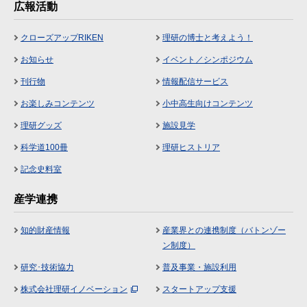
広報活動
クローズアップRIKEN
理研の博士と考えよう！
お知らせ
イベント／シンポジウム
刊行物
情報配信サービス
お楽しみコンテンツ
小中高生向けコンテンツ
理研グッズ
施設見学
科学道100冊
理研ヒストリア
記念史料室
産学連携
知的財産情報
産業界との連携制度（バトンゾー
ン制度）
研究･技術協力
普及事業・施設利用
株式会社理研イノベーション
スタートアップ支援