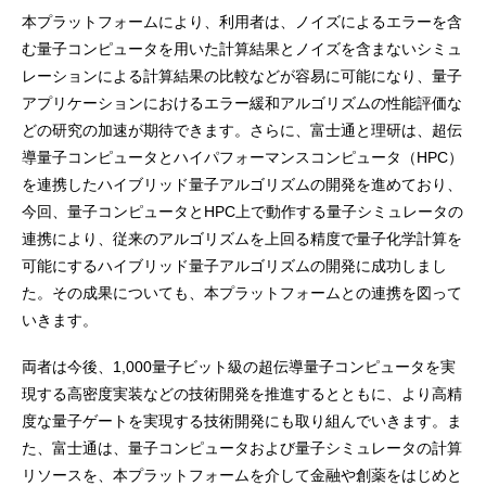
本プラットフォームにより、利用者は、ノイズによるエラーを含
む量子コンピュータを用いた計算結果とノイズを含まないシミュ
レーションによる計算結果の比較などが容易に可能になり、量子
アプリケーションにおけるエラー緩和アルゴリズムの性能評価な
どの研究の加速が期待できます。さらに、富士通と理研は、超伝
導量子コンピュータとハイパフォーマンスコンピュータ（HPC）
を連携したハイブリッド量子アルゴリズムの開発を進めており、
今回、量子コンピュータとHPC上で動作する量子シミュレータの
連携により、従来のアルゴリズムを上回る精度で量子化学計算を
可能にするハイブリッド量子アルゴリズムの開発に成功しまし
た。その成果についても、本プラットフォームとの連携を図って
いきます。
両者は今後、1,000量子ビット級の超伝導量子コンピュータを実
現する高密度実装などの技術開発を推進するとともに、より高精
度な量子ゲートを実現する技術開発にも取り組んでいきます。ま
た、富士通は、量子コンピュータおよび量子シミュレータの計算
リソースを、本プラットフォームを介して金融や創薬をはじめと