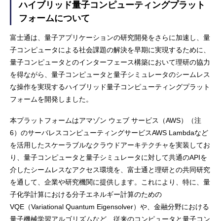
ハイブリッド量子コンピューティングプラット
フォームについて
富士通は、量子アプリケーションの研究開発をさらに加速し、量
子コンピュータによる社会課題の解決を早期に実現するために、
量子コンピュータとのインターフェース構築において理研の協力
を得ながら、量子コンピュータと量子シミュレータのシームレス
な操作を実現するハイブリッド量子コンピューティングプラット
フォームを開発しました。
本プラットフォームはアマゾン ウェブ サービス（AWS）（注
6）のサーバレスコンピューティングサービスAWS Lambdaなど
を活用したスケーラブルなクラウドアーキテクチャを実装してお
り、量子コンピュータと量子シミュレータに対して共通のAPIを
介したシームレスなアクセス環境を、富士通と理研との共同研究
を通して、企業や研究機関に提供します。これにより、特に、量
子化学計算における分子エネルギー計算のための
VQE（Variational Quantum Eigensolver）や、金融分野における
量子機械学習アルゴリズムなど、従来のコンピュータと量子コン