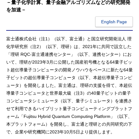
－量子化学計算、量子金融アルゴリズムなどの研究開発
を加速－
English Page
富士通株式会社（注1）（以下、富士通）と国立研究開発法人 理
化学研究所（注2）（以下、理研）は、2021年に共同で設立した
「理研 RQC-富士通連携センター」（以下、連携センター）にお
いて、理研が2023年3月に公開した国産初号機となる64量子ビッ
ト超伝導量子コンピュータの開発ノウハウをベースに新たな64量
子ビットの超伝導量子コンピュータ（以下、本超伝導量子コンピ
ュータ）を開発しました。富士通は、理研の支援を得て、本超伝
導量子コンピュータと世界最大級（注3）の40量子ビットの量子
コンピュータシミュレータ（以下、量子シミュレータ）を連携さ
せて利用できるハイブリット量子コンピューティングプラットフ
ォーム「Fujitsu Hybrid Quantum Computing Platform」（以下、
本プラットフォーム）を開発し、富士通と理研との共同研究の下
で、企業や研究機関に2023年10月5日より提供します。