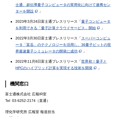
士通、超伝導量子コンピュータの実用化に向けて連携セン
ターを開設
」
2023年3月24日富士通プレスリリース「
量子コンピュータ
を利用できる「量子計算クラウドサービス」開始
」
2022年3月30日富士通プレスリリース「
スーパーコンピュ
ータ「富岳」のテクノロジーを活用し、36量子ビットの世
界最速量子シミュレータの開発に成功
」
2022年11月8日富士通プレスリリース「
世界初！量子と
HPCのハイブリッド計算を実現する技術を開発
」
機関窓口
富士通株式会社 広報IR室
Tel: 03-6252-2174（直通）
理化学研究所 広報室 報道担当