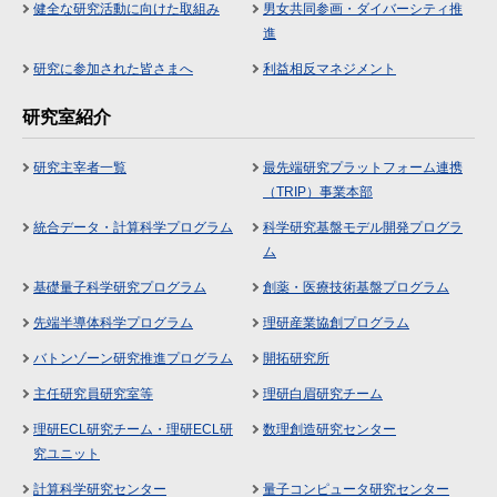
健全な研究活動に向けた取組み
男女共同参画・ダイバーシティ推
進
研究に参加された皆さまへ
利益相反マネジメント
研究室紹介
研究主宰者一覧
最先端研究プラットフォーム連携
（TRIP）事業本部
統合データ・計算科学プログラム
科学研究基盤モデル開発プログラ
ム
基礎量子科学研究プログラム
創薬・医療技術基盤プログラム
先端半導体科学プログラム
理研産業協創プログラム
バトンゾーン研究推進プログラム
開拓研究所
主任研究員研究室等
理研白眉研究チーム
理研ECL研究チーム・理研ECL研
数理創造研究センター
究ユニット
計算科学研究センター
量子コンピュータ研究センター