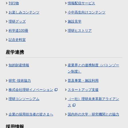
刊行物
情報配信サービス
お楽しみコンテンツ
小中高生向けコンテンツ
理研グッズ
施設見学
科学道100冊
理研ヒストリア
記念史料室
産学連携
知的財産情報
産業界との連携制度（バトンゾー
ン制度）
研究･技術協力
普及事業・施設利用
株式会社理研イノベーション
スタートアップ支援
理研コンソーシアム
（一社）理研未来革新アライアン
ス
企業の採用担当者の皆さまへ
国内外の大学・研究機関との協力
採用情報