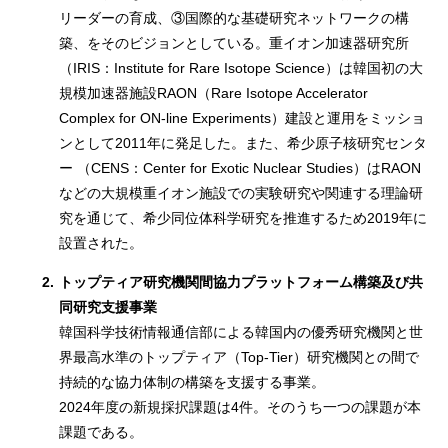
リーダーの育成、③国際的な基礎研究ネットワークの構
築、をそのビジョンとしている。重イオン加速器研究所
（IRIS：Institute for Rare Isotope Science）は韓国初の大
規模加速器施設RAON（Rare Isotope Accelerator
Complex for ON-line Experiments）建設と運用をミッショ
ンとして2011年に発足した。また、希少原子核研究センタ
ー （CENS：Center for Exotic Nuclear Studies）はRAON
などの大規模重イオン施設での実験研究や関連する理論研
究を通じて、希少同位体科学研究を推進するため2019年に
設置された。
2.
トップティア研究機関間協力プラットフォーム構築及び共
同研究支援事業
韓国科学技術情報通信部による韓国内の優秀研究機関と世
界最高水準のトップティア（Top-Tier）研究機関との間で
持続的な協力体制の構築を支援する事業。
2024年度の新規採択課題は4件。そのうち一つの課題が本
課題である。