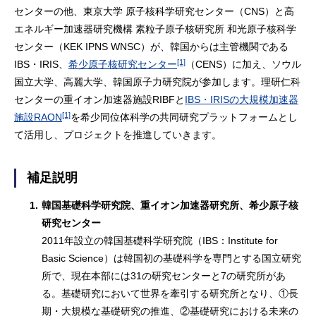
センターの他、東京大学 原子核科学研究センター（CNS）と高
エネルギー加速器研究機構 素粒子原子核研究所 和光原子核科学
センター（KEK IPNS WNSC）が、韓国からは主管機関である
[1]
IBS・IRIS、
希少原子核研究センター
（CENS）に加え、ソウル
国立大学、高麗大学、韓国原子力研究院が参加します。理研仁科
センターの重イオン加速器施設RIBFと
IBS・IRISの大規模加速器
[1]
施設RAON
を希少同位体科学の共同研究プラットフォームとし
て活用し、プロジェクトを推進していきます。
補足説明
1.
韓国基礎科学研究院、重イオン加速器研究所、希少原子核
研究センター
2011年設立の韓国基礎科学研究院（IBS：Institute for
Basic Science）は韓国初の基礎科学を専門とする国立研究
所で、現在本部には31の研究センターと7の研究所があ
る。基礎研究において世界を牽引する研究所となり、①長
期・大規模な基礎研究の推進、②基礎研究における未来の