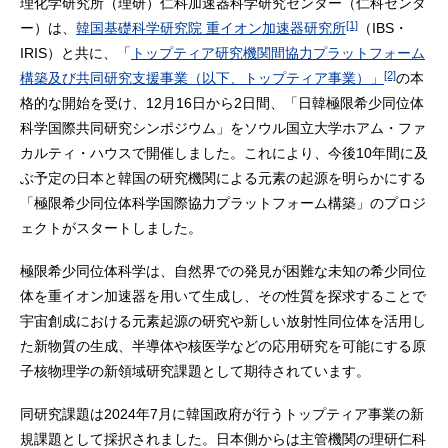
理化学研究所（理研）仁科加速器科学研究センター（仁科センタ
[1]
ー）は、
韓国基礎科学研究院 重イオン加速器研究所
（IBS・
IRIS）と共に、「
トップティア研究機関間協力プラットフォーム
[2]
構築及び共同研究支援事業（以下、トップティア事業）」
の本
格的な開始を受け、12月16日から2日間、「日韓極限希少同位体
科学国際共同研究シンポジウム」をソウル国立大学ホアム・ファ
カルティ・ハウスで開催しました。これにより、今後10年間に及
ぶ予定の日本と韓国の研究機関による元素の起源を明らかにする
「極限希少同位体科学国際協力プラットフォーム構築」のプロジ
ェクトがスタートしました。
極限希少同位体科学は、自然界での発見が困難な未知の希少同位
体を重イオン加速器を用いて生成し、その性質を探求することで
宇宙創成における元素起源の研究や新しい放射性同位体を活用し
た新物質の生成、半導体や核医学などの応用研究を可能にする原
子核物理学の新領域研究課題として期待されています。
同研究課題は2024年7月に韓国政府が行うトップティア事業の新
規課題として採択されました。日本側からは主管機関の理研仁科