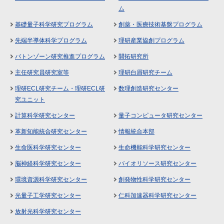
ム
基礎量子科学研究プログラム
創薬・医療技術基盤プログラム
先端半導体科学プログラム
理研産業協創プログラム
バトンゾーン研究推進プログラム
開拓研究所
主任研究員研究室等
理研白眉研究チーム
理研ECL研究チーム・理研ECL研
数理創造研究センター
究ユニット
計算科学研究センター
量子コンピュータ研究センター
革新知能統合研究センター
情報統合本部
生命医科学研究センター
生命機能科学研究センター
脳神経科学研究センター
バイオリソース研究センター
環境資源科学研究センター
創発物性科学研究センター
光量子工学研究センター
仁科加速器科学研究センター
放射光科学研究センター