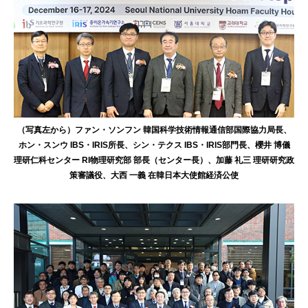
（写真左から）ファン・ソンフン 韓国科学技術情報通信部国際協力局長、
ホン・スンウ IBS・IRIS所長、シン・テクス IBS・IRIS部門長、櫻井 博儀
理研仁科センター RI物理研究部 部長（センター長）、加藤 礼三 理研研究政
策審議役、大西 一義 在韓日本大使館経済公使