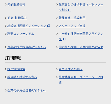
知的財産情報
産業界との連携制度（バトンゾー
ン制度）
研究･技術協力
普及事業・施設利用
株式会社理研イノベーション
スタートアップ支援
理研コンソーシアム
（一社）理研未来革新アライアン
ス
企業の採用担当者の皆さまへ
国内外の大学・研究機関との協力
採用情報
採用情報検索
若手研究者の方へ
総合職を希望する方へ
男女共同参画・ダイバーシティ推
進
企業の採用担当者の皆さまへ