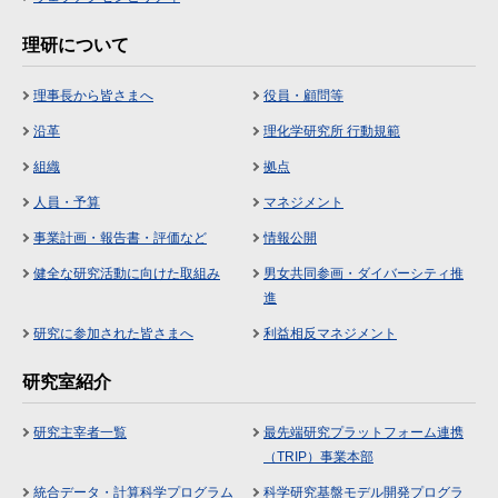
理研について
理事長から皆さまへ
役員・顧問等
沿革
理化学研究所 行動規範
組織
拠点
人員・予算
マネジメント
事業計画・報告書・評価など
情報公開
健全な研究活動に向けた取組み
男女共同参画・ダイバーシティ推
進
研究に参加された皆さまへ
利益相反マネジメント
研究室紹介
研究主宰者一覧
最先端研究プラットフォーム連携
（TRIP）事業本部
統合データ・計算科学プログラム
科学研究基盤モデル開発プログラ