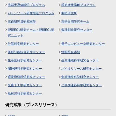
先端半導体科学プログラム
理研産業協創プログラム
バトンゾーン研究推進プログラム
開拓研究所
主任研究員研究室等
理研白眉研究チーム
理研ECL研究チーム・理研ECL研
数理創造研究センター
究ユニット
計算科学研究センター
量子コンピュータ研究センター
革新知能統合研究センター
情報統合本部
生命医科学研究センター
生命機能科学研究センター
脳神経科学研究センター
バイオリソース研究センター
環境資源科学研究センター
創発物性科学研究センター
光量子工学研究センター
仁科加速器科学研究センター
放射光科学研究センター
研究成果（プレスリリース）