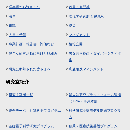
理事長から皆さまへ
役員・顧問等
沿革
理化学研究所 行動規範
組織
拠点
人員・予算
マネジメント
事業計画・報告書・評価など
情報公開
健全な研究活動に向けた取組み
男女共同参画・ダイバーシティ推
進
研究に参加された皆さまへ
利益相反マネジメント
研究室紹介
研究主宰者一覧
最先端研究プラットフォーム連携
（TRIP）事業本部
統合データ・計算科学プログラム
科学研究基盤モデル開発プログラ
ム
基礎量子科学研究プログラム
創薬・医療技術基盤プログラム