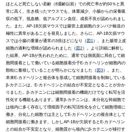
ほとんど死亡しない若齢（8週齢以前）での死亡率が約50％と異
常に高く、生き残ったマウスでも、体重減少、小腸からの栄養吸
収の低下、低血糖、低アルブミン血症、成長不良が認められまし
た。また、AP-1B欠損マウスでは腸管上皮細胞のタンパク輸送の
極性に異常があることを発見しました。さらに、AP-1B欠損マウ
スでは小腸の重量が通常の3倍ほどになり（
図1
）、また腸管上皮
細胞の過剰な増殖が認められました（
図2
）。より詳細に解析し
た結果、AP-1Bが失われたために、通常では側底面に局在して細
胞間接着として働いている細胞接着分子E-カドヘリンが細胞内の
顆粒に蓄積していることが明らかになりました（
図3
）。また、
本来E-カドヘリンと複合体を形成して細胞間接着を制御している
β-カテニンは、E-カドヘリンとの結合が不安定となることが分か
りました。β-カテニンには細胞間接着の機能だけでなく転写を活
性化する機能もあります。通常β-カテニンは、未分化な幹細胞で
は核内に多く存在して増殖因子の転写活性化を介して細胞増殖に
働き、分化した細胞では主としてE-カドヘリンとの複合体として
細胞間接着に働きます。しかしAP-1Bが欠損するとE-カドヘリン
との結合が不安定となり、細胞質から核内にβ-カテニンが移行す