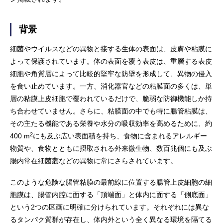
背景
細菌やウイルスなどの異物と接する生体の表面は、皮膚や粘膜に
よって保護されています。体の表面を覆う表皮は、重層する表皮
細胞や角質層によって比較的堅牢な防壁を形成して、異物の侵入
を食い止めています。一方、消化器官などの粘膜面の多くは、単
層の粘膜上皮細胞で覆われているだけで、脆弱な防御機能しか持
ち合わせていません。さらに、粘膜面の中でも特に腸管粘膜は、
その主たる機能である栄養や水分の吸収効率を高めるために、約
2
400 m
にも及ぶ広い表面積を持ち、食物に含まれるアレルギー
物質や、食物とともに摂取される外来微生物、数百兆個にも及ぶ
腸内常在細菌叢などの異物に常にさらされています。
このような危険な腸管粘膜の最前線に位置する腸管上皮細胞の細
胞膜は、腸管内腔に面する「頂端面」と体内に面する「側底面」
という2つの区画に明確に分けられています。それぞれには異な
るタンパク質群が存在し、体内外という全く異なる環境を隔てる