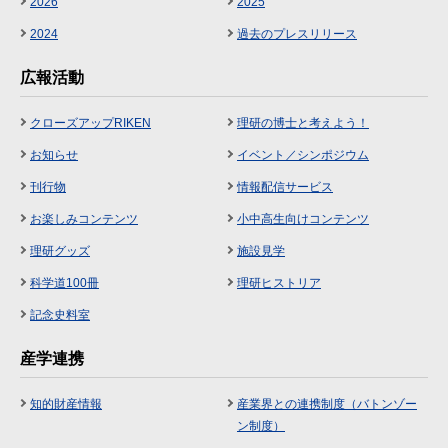
2026
2025
2024
過去のプレスリリース
広報活動
クローズアップRIKEN
理研の博士と考えよう！
お知らせ
イベント／シンポジウム
刊行物
情報配信サービス
お楽しみコンテンツ
小中高生向けコンテンツ
理研グッズ
施設見学
科学道100冊
理研ヒストリア
記念史料室
産学連携
知的財産情報
産業界との連携制度（バトンゾー
ン制度）