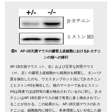
図4 AP-1B欠損マウスの腸管上皮細胞におけるβ-カテニ
ンの核への移行
AP-1B欠損マウス（-/-、右）および正常な対照マウス
（+/-、左）の腸管上皮細胞から核画分を精製し、タンパク
質を抽出したのち、ウエスタンブロット法にてβ-カテニン
とヒストンH3を検出した。核のマーカーであるヒストン
H3は両者でほぼ同等の量が検出されているのに対し、β-カ
テニンはAP-1B欠損マウスの核で有意に多く検出されてい
ることが分かる。この結果から、AP-1B欠損マウスのβ-カ
テニンは、細胞核内に移行し、本来増殖しない分化した細