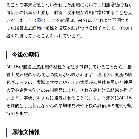
ることで本来増殖しない分化した細胞においても細胞増殖に働く
遺伝子の転写が上昇し、腸管上皮細胞が過剰に増殖することを見
いだしました（
図4
）。この結果は、AP-1Bがこれまで不明であ
った腸管上皮細胞の極性と増殖を結びつける因子として、その両
者を制御していることを示しています。
今後の期待
AP-1Bが腸管上皮細胞の極性と増殖を制御していることから、腸
管上皮細胞のがん化との関連が示唆されます。理化学研究所の研
究グループは、実際にマウスやヒトの大腸がん検体を用いた神戸
大学や金沢大学との共同研究により、それを裏付ける結果を得て
います。本研究をさらに発展させることにより、将来的にAP-1B
を標的とした新たながんの早期発見法や予後の評価法の開発が期
待できます。
原論文情報