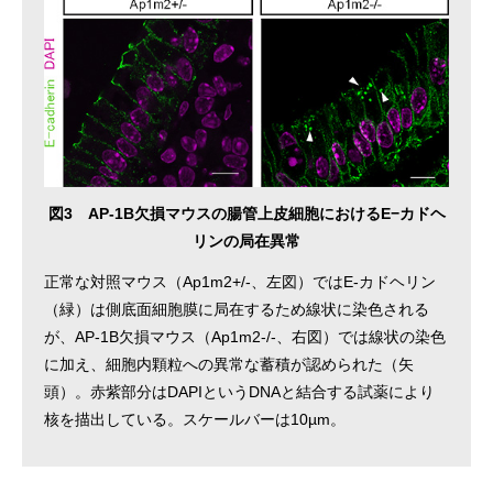
図3 AP-1B欠損マウスの腸管上皮細胞におけるE−カドヘ
リンの局在異常
正常な対照マウス（Ap1m2+/-、左図）ではE-カドヘリン
（緑）は側底面細胞膜に局在するため線状に染色される
が、AP-1B欠損マウス（Ap1m2-/-、右図）では線状の染色
に加え、細胞内顆粒への異常な蓄積が認められた（矢
頭）。赤紫部分はDAPIというDNAと結合する試薬により
核を描出している。スケールバーは10µm。