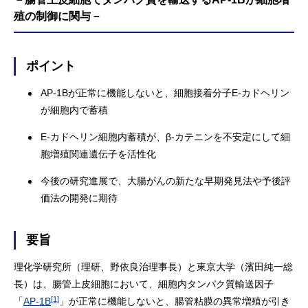
殖の制御に関与－
ポイント
AP-1Bが正常に機能しないと、細胞接着分子E-カドヘリン
が細胞内で蓄積
E-カドヘリン細胞内蓄積が、β-カテニンを不安定にして細
胞増殖関連遺伝子を活性化
今後の研究進展で、大腸がんの新たな早期発見法や予後評
価法の開発に期待
要旨
理化学研究所（理研、野依良治理事長）と東京大学（濱田純一総
長）は、腸管上皮細胞において、細胞内タンパク質輸送因子
[1]
「
AP-1B
」が正常に機能しないと、腸管粘膜の異常増殖が引き