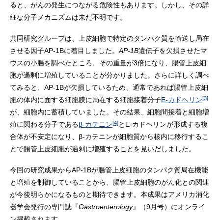
ると、がんの発生につながる危険性もあります。しかし、その詳
細な分子メカニズムは未だ不明です。
共同研究グループは、上皮細胞で特定のタンパク質を輸送し局在
させる因子AP-1Bに着目しました。
AP-1B
遺伝子を欠損させたマ
ウスの小腸を調べたところ、その重量が3倍になり、腸管上皮細
胞が過剰に増殖していることが分かりました。さらに詳しく調べ
てみると、AP-1Bが欠損しているため、通常であれば腸管上皮細
[3]
胞の体内に面する細胞膜に局在する細胞接着分子
E-カドヘリン
が、細胞内に蓄積していました。その結果、細胞間接着と細胞増
[4]
殖に関わる分子である
β-カテニン
とE-カドヘリンが形成する複
合体が不安定になり、β-カテニンが細胞質から核内に移行するこ
とで腸管上皮細胞が過剰に増殖することを見いだしました。
今回の研究成果からAP-1Bが腸管上皮細胞のタンパク質局在機能
と増殖を制御していることから、腸管上皮細胞のがん化との関連
が今後明らかになるものと期待できます。本成果はアメリカ消化
器学会発行の専門誌『
Gastroenterology
』（9月号）にオンライ
ン掲載されます。