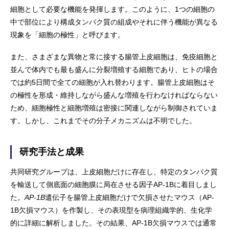
細胞として必要な機能を発揮します。このように、1つの細胞の
中で部位により構成タンパク質の組成やそれに伴う機能が異なる
現象を「細胞の極性」と呼びます。
また、さまざまな異物と常に接する腸管上皮細胞は、免疫細胞と
並んで体内でも最も盛んに分裂増殖する細胞であり、ヒトの場合
では約5日間で全ての細胞が入れ替わります。腸管上皮細胞はそ
の極性を形成・維持しながら盛んな増殖を行わなければならない
ため、細胞極性と細胞増殖は密接に関連しながら制御されていま
す。しかし、これまでその分子メカニズムは不明でした。
研究手法と成果
共同研究グループは、上皮細胞だけに存在し、特定のタンパク質
を輸送して側底面の細胞膜に局在させる因子AP-1Bに着目しまし
た。
AP-1B
遺伝子を腸管上皮細胞だけで欠損させたマウス（AP-
1B欠損マウス）を作製し、その表現型を病理組織学的、生化学
的に詳細に解析しました。その結果、AP-1B欠損マウスでは通常