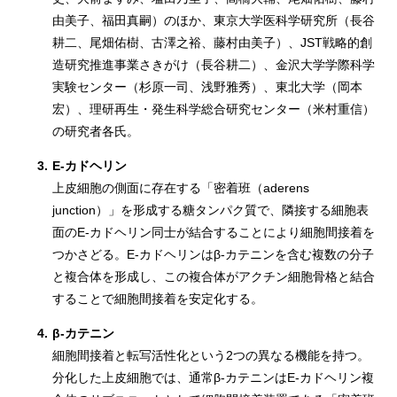
由美子、福田真嗣）のほか、東京大学医科学研究所（長谷
耕二、尾畑佑樹、古澤之裕、藤村由美子）、JST戦略的創
造研究推進事業さきがけ（長谷耕二）、金沢大学学際科学
実験センター（杉原一司、浅野雅秀）、東北大学（岡本
宏）、理研再生・発生科学総合研究センター（米村重信）
の研究者各氏。
3.
E-カドヘリン
上皮細胞の側面に存在する「密着班（aderens
junction）」を形成する糖タンパク質で、隣接する細胞表
面のE-カドヘリン同士が結合することにより細胞間接着を
つかさどる。E-カドヘリンはβ-カテニンを含む複数の分子
と複合体を形成し、この複合体がアクチン細胞骨格と結合
することで細胞間接着を安定化する。
4.
β-カテニン
細胞間接着と転写活性化という2つの異なる機能を持つ。
分化した上皮細胞では、通常β-カテニンはE-カドヘリン複