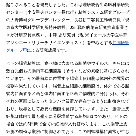
起こされることを発見しました。これは理研統合生命医科学研究
センター（小安重夫センター長代行）粘膜システム研究グループ
の大野博司グループディレクター、長谷耕二客員主幹研究員（現
東京大学医科学研究所特任教授、JST戦略的創造研究推進事業さ
きがけ研究員兼務）、中津 史研究員（現 米イェール大学医学部
アソシエートリサーチサイエンティスト）を中心とする
共同研究
[2]
グループ
による研究成果です。
ヒトの腸管粘膜は、食べ物に含まれる細菌やウイルス、さらには
数百兆個もの腸内常在細菌叢（そう）などの異物に常にさらされ
ています。その最前線に位置する腸管上皮細胞は体内外の境界の
役割を果たしています。腸管上皮細胞の細胞膜は、体外である腸
管内に面する区画と体内に面する区画に物理的に分けられ、それ
ぞれの区画に決まったタンパク質群が存在するように制御されて
おり、境界として必要な機能を発揮しています。また、腸管上皮
細胞は体内で最も盛んに分裂増殖する細胞の1つであり、ヒトの
場合では約5日間で全ての細胞が入れ替わります。この腸管上皮
細胞の増殖は厳密に制御されており、この制御機構に異常が生じ