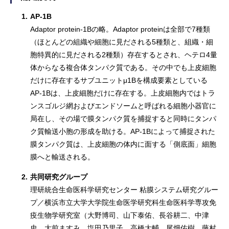
1.
AP-1B
Adaptor protein-1Bの略。Adaptor proteinは全部で7種類
（ほとんどの組織や細胞に見だされる5種類と、組織・細
胞特異的に見だされる2種類）存在するとされ、ヘテロ4量
体からなる複合体タンパク質である。その中でも上皮細胞
だけに存在するサブユニットμ1Bを構成要素としている
AP-1Bは、上皮細胞だけに存在する。上皮細胞内ではトラ
ンスゴルジ網およびエンドソームと呼ばれる細胞小器官に
局在し、その場で膜タンパク質を捕捉すると同時にタンパ
ク質輸送小胞の形成を助ける。AP-1Bによって捕捉された
膜タンパク質は、上皮細胞の体内に面する「側底面」細胞
膜へと輸送される。
2.
共同研究グループ
理研統合生命医科学研究センター 粘膜システム研究グルー
プ／横浜市立大学大学院生命医学研究科生命医科学専攻免
疫生物学研究室（大野博司、山下泰佑、長谷耕二、中津
史、大前ますみ、塩田乃里子、高橋大輔、尾畑佑樹、藤村