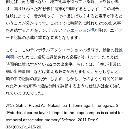
例えば、何も知らない土地で電車を待っている時、突然音が鳴
り、鳴り終わった20秒後に電車が到着するとします。この場合、
経験によって、音が鳴って、その後しばらくすると電車が来ると
いうことが分かります。このように時間的に離れた2つの出来事
[4]
を連結することを
テンポラルアソシエーション
と呼び、エピソ
ード記憶の形成に重要な要素となります。
しかし、このテンポラルアソシエーションの機能は、動物の
行動
[5]
利潤
のために、適切に調節される必要があります。たとえば、
時間的に離れすぎている2つの出来事、もしくは、印象が非常に
弱い出来事同士などは覚える必要がありません。そうしないと、
脳の中で記憶の混乱が生じます。しかし、そのような時間的に離
れた2つの出来事の連結分離を調節するような仕組みは全く知ら
れていませんでした。
注1）
Suh J, Rivest AJ, Nakashiba T, Tominaga T, Tonegawa S.
“Entorhinal cortex layer III input to the hippocampus is crucial for
temporal association memory”
Science
, 2011 Dec 9;
334(6061):1415-20.