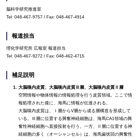
脳科学研究推進室
Tel: 048-467-9757 / Fax: 048-467-4914
報道担当
理化学研究所 広報室 報道担当
Tel: 048-467-9272 / Fax: 048-462-4715
補足説明
1.
大脳嗅内皮質、大脳嗅内皮質Ⅲ層、大脳嗅内皮質Ⅱ層
空間情報や物体情報の情報処理を行う皮質領域。ここで情
報処理された後に、海馬に情報が伝達される。
大脳嗅内皮質は、Ｉ層からV層から成る層構造を形成して
いる。Ⅲ層に位置する興奮神経細胞は、海馬CA1領域の興
奮性神経細胞へ直接投射を行う。一方、Ⅱ層に位置する神
経細胞の多く（オーシャンセル）は、海馬歯状回の興奮性