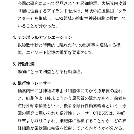
今回の研究によって発見された神経細胞群。大脳嗅内皮質
Ⅱ層に位置するアイランドセルは、球状の細胞集団（クラ
スター）を形成し、CA1領域の抑制性神経細胞に投射して
いることが分かった。
4.
テンポラルアソシエーション
数秒数十秒と時間的に離れた2つの出来事を連結する機
能。エピソード記憶の重要な要素の1つ。
5.
行動利潤
動物にとって利益となる行動原理。
6.
逆行性トレーサー
軸索内部には神経終末より細胞体に向かう原形質の流れ
と、細胞体より終末に向かう原形質の流れがある。前者を
逆行性軸索輸送といい、後者を順行性軸索輸送という。今
回の研究に用いられた逆行性トレーサーCTB555は、神経
終末より取りこまれ、細胞体に蓄積することから、どの神
経細胞が歯状回に軸索を投射しているかどうかが分かる。