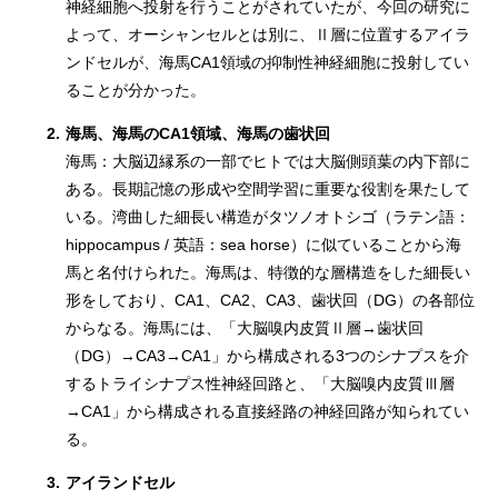
神経細胞へ投射を行うことがされていたが、今回の研究に
よって、オーシャンセルとは別に、Ⅱ層に位置するアイラ
ンドセルが、海馬CA1領域の抑制性神経細胞に投射してい
ることが分かった。
2.
海馬、海馬のCA1領域、海馬の歯状回
海馬：大脳辺縁系の一部でヒトでは大脳側頭葉の内下部に
ある。長期記憶の形成や空間学習に重要な役割を果たして
いる。湾曲した細長い構造がタツノオトシゴ（ラテン語：
hippocampus / 英語：sea horse）に似ていることから海
馬と名付けられた。海馬は、特徴的な層構造をした細長い
形をしており、CA1、CA2、CA3、歯状回（DG）の各部位
からなる。海馬には、「大脳嗅内皮質Ⅱ層→歯状回
（DG）→CA3→CA1」から構成される3つのシナプスを介
するトライシナプス性神経回路と、「大脳嗅内皮質Ⅲ層
→CA1」から構成される直接経路の神経回路が知られてい
る。
3.
アイランドセル