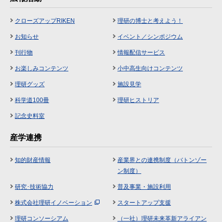
クローズアップRIKEN
理研の博士と考えよう！
お知らせ
イベント／シンポジウム
刊行物
情報配信サービス
お楽しみコンテンツ
小中高生向けコンテンツ
理研グッズ
施設見学
科学道100冊
理研ヒストリア
記念史料室
産学連携
知的財産情報
産業界との連携制度（バトンゾー
ン制度）
研究･技術協力
普及事業・施設利用
株式会社理研イノベーション
スタートアップ支援
理研コンソーシアム
（一社）理研未来革新アライアン