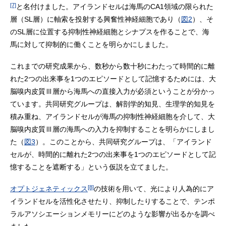
[7]
と名付けました。アイランドセルは海馬のCA1領域の限られた
層（SL層）に軸索を投射する興奮性神経細胞であり（
図2
）、そ
のSL層に位置する抑制性神経細胞とシナプスを作ることで、海
馬に対して抑制的に働くことを明らかにしました。
これまでの研究成果から、数秒から数十秒にわたって時間的に離
れた2つの出来事を1つのエピソードとして記憶するためには、大
脳嗅内皮質Ⅲ層から海馬への直接入力が必須ということが分かっ
ています。共同研究グループは、解剖学的知見、生理学的知見を
積み重ね、アイランドセルが海馬の抑制性神経細胞を介して、大
脳嗅内皮質Ⅲ層の海馬への入力を抑制することを明らかにしまし
た（
図3
）。このことから、共同研究グループは、「アイランド
セルが、時間的に離れた2つの出来事を1つのエピソードとして記
憶することを遮断する」という仮説を立てました。
[8]
オプトジェネティックス
の技術を用いて、光により人為的にア
イランドセルを活性化させたり、抑制したりすることで、テンポ
ラルアソシエーションメモリーにどのような影響が出るかを調べ