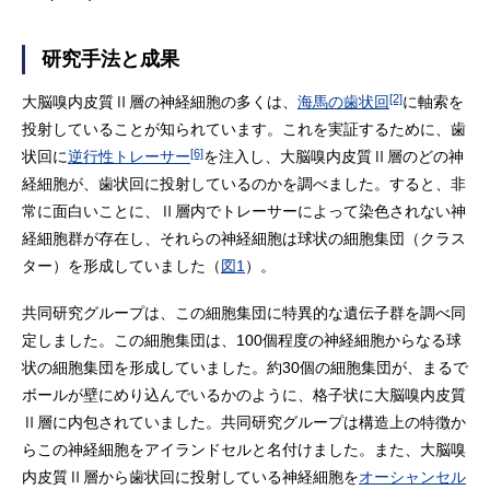
研究手法と成果
[2]
大脳嗅内皮質Ⅱ層の神経細胞の多くは、
海馬の歯状回
に軸索を
投射していることが知られています。これを実証するために、歯
[6]
状回に
逆行性トレーサー
を注入し、大脳嗅内皮質Ⅱ層のどの神
経細胞が、歯状回に投射しているのかを調べました。すると、非
常に面白いことに、Ⅱ層内でトレーサーによって染色されない神
経細胞群が存在し、それらの神経細胞は球状の細胞集団（クラス
ター）を形成していました（
図1
）。
共同研究グループは、この細胞集団に特異的な遺伝子群を調べ同
定しました。この細胞集団は、100個程度の神経細胞からなる球
状の細胞集団を形成していました。約30個の細胞集団が、まるで
ボールが壁にめり込んでいるかのように、格子状に大脳嗅内皮質
Ⅱ層に内包されていました。共同研究グループは構造上の特徴か
らこの神経細胞をアイランドセルと名付けました。また、大脳嗅
内皮質Ⅱ層から歯状回に投射している神経細胞を
オーシャンセル