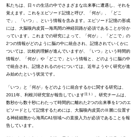
私たちは、日々の生活の中でさまざまな出来事に遭遇し、それを
覚えます。これをエピソード記憶と呼び、「何が」、「どこ
で」、「いつ」、という情報を含みます。エピソード記憶の形成
には、大脳嗅内皮質―海馬間の神経回路が必須であることが分か
っています。これまでの研究によって、「何が」、「どこで」の
2つの情報がどのように脳の中に統合され、記憶されていくかに
ついては、比較的理解が進んでいますが、「いつ」という時間的
情報が、「何が」や「どこで」という情報と、どのように脳の中
で統合され、記憶されるのかについては、近年ようやく研究が進
み始めたという状況です。
「いつ」と「何が」をどのように統合するかに関する研究は、
注１）
2011年、利根川研究室が報告しています
。研究チームは、
数秒から数十秒にわたって時間的に離れた2つの出来事を1つのエ
ピソードとして記憶するためには、大脳嗅内皮質のⅢ層に位置す
る神経細胞から海馬CA1領域への直接入力が必須であることを報
告しています。