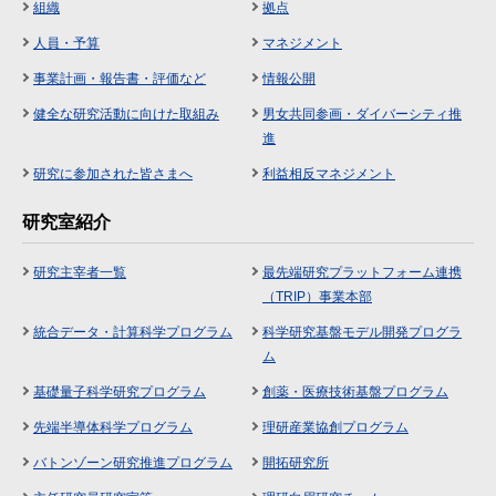
組織
拠点
人員・予算
マネジメント
事業計画・報告書・評価など
情報公開
健全な研究活動に向けた取組み
男女共同参画・ダイバーシティ推
進
研究に参加された皆さまへ
利益相反マネジメント
研究室紹介
研究主宰者一覧
最先端研究プラットフォーム連携
（TRIP）事業本部
統合データ・計算科学プログラム
科学研究基盤モデル開発プログラ
ム
基礎量子科学研究プログラム
創薬・医療技術基盤プログラム
先端半導体科学プログラム
理研産業協創プログラム
バトンゾーン研究推進プログラム
開拓研究所