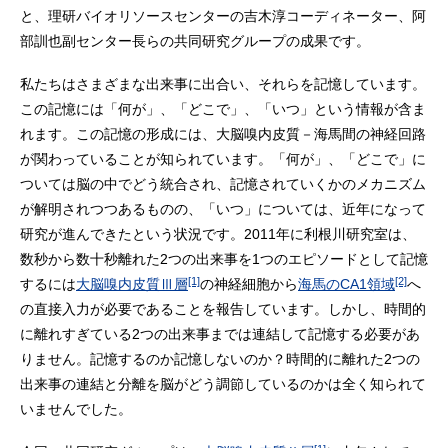
と、理研バイオリソースセンターの吉木淳コーディネーター、阿
部訓也副センター長らの共同研究グループの成果です。
私たちはさまざまな出来事に出合い、それらを記憶しています。
この記憶には「何が」、「どこで」、「いつ」という情報が含ま
れます。この記憶の形成には、大脳嗅内皮質－海馬間の神経回路
が関わっていることが知られています。「何が」、「どこで」に
ついては脳の中でどう統合され、記憶されていくかのメカニズム
が解明されつつあるものの、「いつ」については、近年になって
研究が進んできたという状況です。2011年に利根川研究室は、
数秒から数十秒離れた2つの出来事を1つのエピソードとして記憶
[1]
[2]
するには
大脳嗅内皮質Ⅲ層
の神経細胞から
海馬のCA1領域
へ
の直接入力が必要であることを報告しています。しかし、時間的
に離れすぎている2つの出来事までは連結して記憶する必要があ
りません。記憶するのか記憶しないのか？時間的に離れた2つの
出来事の連結と分離を脳がどう調節しているのかは全く知られて
いませんでした。