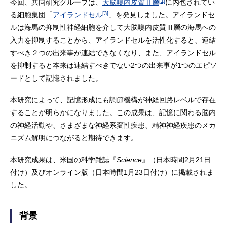
[1]
今回、共同研究グループは、
大脳嗅内皮質Ⅱ層
に内包されてい
[3]
る細胞集団「
アイランドセル
」を発見しました。アイランドセ
ルは海馬の抑制性神経細胞を介して大脳嗅内皮質Ⅲ層の海馬への
入力を抑制することから、アイランドセルを活性化すると、連結
すべき２つの出来事が連結できなくなり、また、アイランドセル
を抑制すると本来は連結すべきでない2つの出来事が1つのエピソ
ードとして記憶されました。
本研究によって、記憶形成にも調節機構が神経回路レベルで存在
することが明らかになりました。この成果は、記憶に関わる脳内
の神経活動や、さまざまな神経系変性疾患、精神神経疾患のメカ
ニズム解明につながると期待できます。
本研究成果は、米国の科学雑誌『
Science
』（日本時間2月21日
付け）及びオンライン版（日本時間1月23日付け）に掲載されま
した。
背景