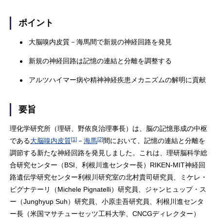
ポイント
大脳嗅内皮質－海馬間で新規の神経回路を発見
新規の神経回路は記憶の連結と分離を調整する
アルツハイマー病や精神神経疾患メカニズムの解明に貢献
要旨
理化学研究所（理研、野依良治理事長）は、脳の記憶形成の中枢
[1]
[2]
である
大脳嗅内皮質
－
海馬
間において、記憶の連結と分離を
調節する新たな神経回路を発見しました。これは、理研脳科学総
合研究センター（BSI、利根川進センター長）RIKEN-MIT神経回
路遺伝学研究センター利根川研究室の北村貴司研究員、ミケレ・
ピグナテーリ（Michele Pignatelli）研究員、ジャンヒュップ・ス
ー（Junghyup Suh）研究員、小原圭吾研究員、利根川進センタ
ー長（米国マサチューセッツ工科大学、CNCGディレクター）