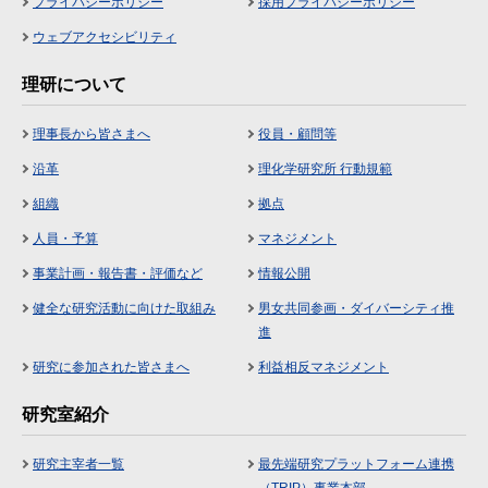
プライバシーポリシー
採用プライバシーポリシー
ウェブアクセシビリティ
理研について
理事長から皆さまへ
役員・顧問等
沿革
理化学研究所 行動規範
組織
拠点
人員・予算
マネジメント
事業計画・報告書・評価など
情報公開
健全な研究活動に向けた取組み
男女共同参画・ダイバーシティ推
進
研究に参加された皆さまへ
利益相反マネジメント
研究室紹介
研究主宰者一覧
最先端研究プラットフォーム連携
（TRIP）事業本部