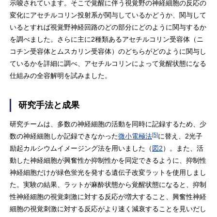
示唆されています。そこで覚醒に伴う視覚野の神経細胞の反応の
変化にアセチルコリン投射系が関与しているかどうか、関与して
いるとすれば視覚野神経回路のどの部分にどのように関与するか
を調べました。さらに主に2種類あるアセチルコリン受容体（ニ
コチン受容体とムスカリン受容体）のどちらがどのように関与し
ているかを詳細に調べ、アセチルコリンによって覚醒状態になる
仕組みの全容解明を試みました。
研究手法と成果
研究チームは、多数の神経細胞の活動を同時に記録するため、少
[5]
数の神経細胞しか記録できなかった
微小電極法
に替え、2光子
励起カルシウムイメージング法を用いました（
図2
）。また、活
動した神経細胞が興奮性か抑制性かを同定できるように、抑制性
神経細胞だけが緑色蛍光を発する遺伝子改変ラットを使用しまし
た。実験の結果、ラットが麻酔状態から覚醒状態になると、抑制
性神経細胞の視覚刺激に対する反応が増大すること、興奮性神経
細胞の視覚刺激に対する反応がより速く減衰することを見いだし