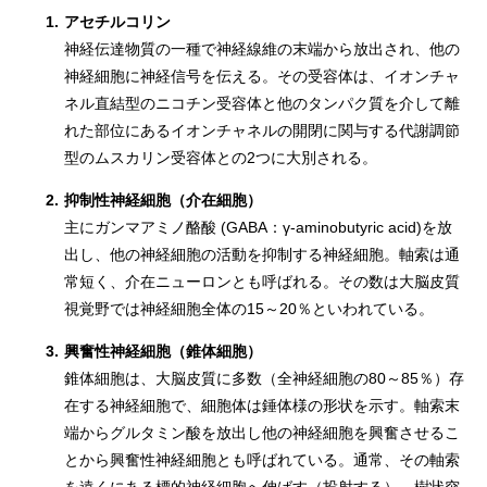
1.
アセチルコリン
神経伝達物質の一種で神経線維の末端から放出され、他の
神経細胞に神経信号を伝える。その受容体は、イオンチャ
ネル直結型のニコチン受容体と他のタンパク質を介して離
れた部位にあるイオンチャネルの開閉に関与する代謝調節
型のムスカリン受容体との2つに大別される。
2.
抑制性神経細胞（介在細胞）
主にガンマアミノ酪酸 (GABA：γ-aminobutyric acid)を放
出し、他の神経細胞の活動を抑制する神経細胞。軸索は通
常短く、介在ニューロンとも呼ばれる。その数は大脳皮質
視覚野では神経細胞全体の15～20％といわれている。
3.
興奮性神経細胞（錐体細胞）
錐体細胞は、大脳皮質に多数（全神経細胞の80～85％）存
在する神経細胞で、細胞体は錘体様の形状を示す。軸索末
端からグルタミン酸を放出し他の神経細胞を興奮させるこ
とから興奮性神経細胞とも呼ばれている。通常、その軸索