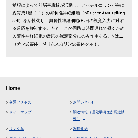
覚醒によって前脳基底核が活動し、アセチルコリンが主に
皮質第1層（L1）の抑制性神経細胞（nFs ;non-fast spiking
cell）を活性化し、興奮性神経細胞(Exc)の視覚入力に対す
る反応を抑制する。ただ、この回路は時間遅れで働くため
興奮性神経細胞の反応の減衰部分にのみ作用する。Nはニ
コチン受容体、Mはムスカリン受容体を示す。
Home
交通アクセス
お問い合わせ
サイトマップ
調達情報（理化学研究所調達情
報）
リンク集
利用規約