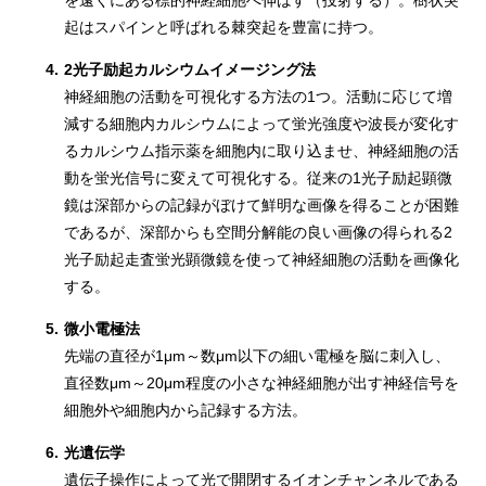
を遠くにある標的神経細胞へ伸ばす（投射する）。樹状突
起はスパインと呼ばれる棘突起を豊富に持つ。
4.
2光子励起カルシウムイメージング法
神経細胞の活動を可視化する方法の1つ。活動に応じて増
減する細胞内カルシウムによって蛍光強度や波長が変化す
るカルシウム指示薬を細胞内に取り込ませ、神経細胞の活
動を蛍光信号に変えて可視化する。従来の1光子励起顕微
鏡は深部からの記録がぼけて鮮明な画像を得ることが困難
であるが、深部からも空間分解能の良い画像の得られる2
光子励起走査蛍光顕微鏡を使って神経細胞の活動を画像化
する。
5.
微小電極法
先端の直径が1μm～数μm以下の細い電極を脳に刺入し、
直径数μm～20μm程度の小さな神経細胞が出す神経信号を
細胞外や細胞内から記録する方法。
6.
光遺伝学
遺伝子操作によって光で開閉するイオンチャンネルである