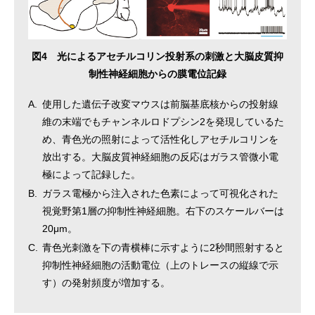
図4 光によるアセチルコリン投射系の刺激と大脳皮質抑
制性神経細胞からの膜電位記録
A.
使用した遺伝子改変マウスは前脳基底核からの投射線
維の末端でもチャンネルロドプシン2を発現しているた
め、青色光の照射によって活性化しアセチルコリンを
放出する。大脳皮質神経細胞の反応はガラス管微小電
極によって記録した。
B.
ガラス電極から注入された色素によって可視化された
視覚野第1層の抑制性神経細胞。右下のスケールバーは
20μm。
C.
青色光刺激を下の青横棒に示すように2秒間照射すると
抑制性神経細胞の活動電位（上のトレースの縦線で示
す）の発射頻度が増加する。