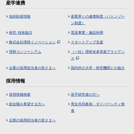
産学連携
知的財産情報
産業界との連携制度（バトンゾー
ン制度）
研究･技術協力
普及事業・施設利用
株式会社理研イノベーション
スタートアップ支援
理研コンソーシアム
（一社）理研未来革新アライアン
ス
企業の採用担当者の皆さまへ
国内外の大学・研究機関との協力
採用情報
採用情報検索
若手研究者の方へ
総合職を希望する方へ
男女共同参画・ダイバーシティ推
進
企業の採用担当者の皆さまへ