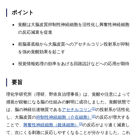
ポイント
覚醒は大脳皮質抑制性神経細胞を活性化し興奮性神経細胞
の反応減衰を促進
前脳基底核から大脳皮質へのアセチルコリン投射系が抑制
を強め覚醒効果を起こす
視覚情報処理の効率をあげる回路設計などへの応用が期待
要旨
理化学研究所（理研、野依良治理事長）は、覚醒や注意によって
感覚が鋭敏になる脳の仕組みの解明に成功しました。覚醒状態で
[1]
は、脳の神経伝達物質である
アセチルコリン
の投射系が活性化
[2]
し、大脳皮質の
抑制性神経細胞（介在細胞）
の反応が増大する
[3]
ことで、
興奮性神経細胞（錐体細胞）
の反応がより速く減衰し
て、次にくる刺激に反応しやすくなることが分かりました。これ