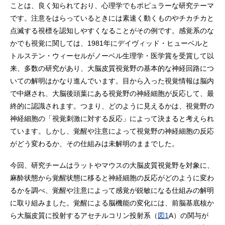
ことは、良く知られており、心理学でもポピュラーな研究テーマ
です。注意をはらっているときには素速く動くものやチカチカと
点滅する視標を認知しやすくなることがその例です。感覚系のな
かでも視覚に関しては、1981年にデイヴィッド・ヒューベルと
トルステン・ウィーセルがノーベル生理学・医学賞を受賞して以
来、多数の研究があり、大脳皮質視覚野の基本的な神経回路につ
いての解明はかなり進んでいます。目から入った視覚情報は脳内
で中継され、大脳後頭葉にある視覚野の神経細胞が反応して、最
終的に認識されます。つまり、どのように見えるかは、視覚野の
神経細胞の「視覚刺激に対する反応」によって決まると考えられ
ています。しかし、覚醒や注意によって視覚野の神経細胞の反応
がどう変わるか、その仕組みは未解明のままでした。
今回、研究チームはラットやマウスの大脳皮質視覚野を対象に、
麻酔状態から覚醒状態に移ると神経細胞の反応がどのように変わ
るかを調べ、覚醒や注意によって感覚が鋭敏になる仕組みの解明
に取り組みました。覚醒による脳機能の変化には、前脳基底核か
ら大脳皮質に投射するアセチルコリン投射系（
図1
A）の関与が