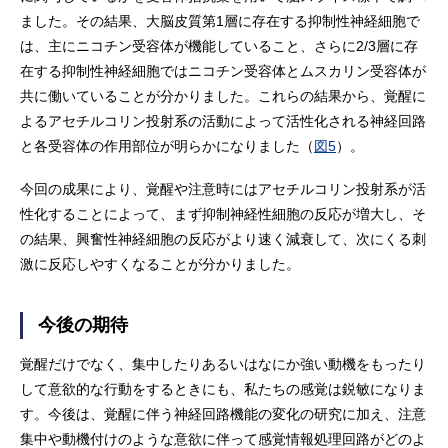
ました。その結果、大脳皮質第1層に存在する抑制性神経細胞で
は、主にニコチン受容体が機能していること、さらに2/3層に存
在する抑制性神経細胞ではニコチン受容体とムスカリン受容体が
共に働いていることが分かりました。これらの結果から、覚醒に
よるアセチルコリン投射系の活動によって活性化される神経回路
と各受容体の作用部位が明らかになりました（
図5
）。
今回の成果により、覚醒や注意時にはアセチルコリン投射系が活
性化することによって、まず抑制神経性細胞の反応が増大し、そ
の結果、興奮性神経細胞の反応がより速く減衰して、次にくる刺
激に反応しやすくなることが分かりました。
今後の期待
覚醒だけでなく、集中したりあるいはなにか強い動機をもったり
して意欲的な行動をするときにも、私たちの感覚は鋭敏になりま
す。今後は、覚醒に伴う神経回路機能の変化の研究に加え、注意
集中や動機付けのような意欲に伴って感覚情報処理回路がどのよ