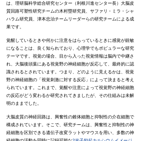
は、理研脳科学総合研究センター（利根川進センター長）大脳皮
質回路可塑性研究チームの木村塁研究員、サファリ・ミラ・シャ
ハラム研究員、津本忠治チームリーダーらの研究チームによる成
果です。
覚醒しているときや何かに注意をはらっているときに感覚が鋭敏
になることは、良く知られており、心理学でもポピュラーな研究
テーマです。視覚の場合、目から入った視覚情報は脳内で中継さ
れ、大脳後頭葉にある視覚野の神経細胞が反応して、最終的に認
識されるとされています。つまり、どのように見えるかは、視覚
野の神経細胞の「視覚刺激に対する反応」によって決まると考え
られています。これまで、覚醒や注意によって視覚野の神経細胞
の反応がどう変わるか研究されてきましたが、その仕組みは未解
明のままでした。
大脳皮質の神経回路は、興奮性の錐体細胞と抑制性の介在細胞で
構成されています。そこで、研究チームは、興奮性と抑制性の神
経細胞を区別できる遺伝子改変ラットやマウスを用い、多数の神
経細胞の活動を同時に記録可能な
2光子励起カルシウムイメージ