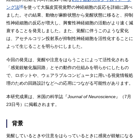
[4]
ング法
を使って大脳皮質視覚野の神経細胞の反応を詳細に調べ
ました。その結果、動物が麻酔状態から覚醒状態に移ると、抑制
性神経細胞の反応が増大し、興奮性神経細胞の活動がより速く減
衰することを発見しました。また、覚醒に伴うこのような変化
は、アセチルコリン投射系が抑制性神経細胞を活性化することに
よって生じることを明らかにしました。
今回の発見は、覚醒や注意をはらうことによって活性化される
「感覚鋭敏化脳回路」とその動作の仕組みを明らかにしたもの
で、ロボットや、ウェアラブルコンピュータに用いる視覚情報処
理のための回路設計などへの応用につながる可能性があります。
本研究成果は、米国の科学誌『
Journal of Neuroscience
』（7月
23日号）に掲載されます。
背景
覚醒しているときや注意をはらっているときに感覚が鋭敏になる