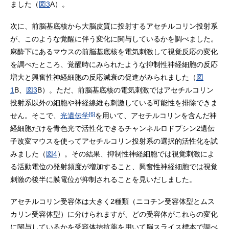
ました（
図3
A）。
次に、前脳基底核から大脳皮質に投射するアセチルコリン投射系
が、このような覚醒に伴う変化に関与しているかを調べました。
麻酔下にあるマウスの前脳基底核を電気刺激して視覚反応の変化
を調べたところ、覚醒時にみられたような抑制性神経細胞の反応
増大と興奮性神経細胞の反応減衰の促進がみられました（
図
1
B、
図3
B）。ただ、前脳基底核の電気刺激ではアセチルコリン
投射系以外の細胞や神経線維も刺激している可能性を排除できま
[6]
せん。そこで、
光遺伝学
を用いて、アセチルコリンを含んだ神
経細胞だけを青色光で活性化できるチャンネルロドプシン2遺伝
子改変マウスを使ってアセチルコリン投射系の選択的活性化を試
みました（
図4
）。その結果、抑制性神経細胞では視覚刺激によ
る活動電位の発射頻度が増加すること、興奮性神経細胞では視覚
刺激の後半に膜電位が抑制されることを見いだしました。
アセチルコリン受容体は大きく2種類（ニコチン受容体型とムス
カリン受容体型）に分けられますが、どの受容体がこれらの変化
に関与しているかを受容体拮抗薬を用いて脳スライス標本で調べ