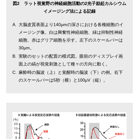
図2 ラット視覚野の神経細胞活動の2光子励起カルシウム
イメージング法による記録
A.
大脳皮質表面より140μmの深さにおける各種細胞のイ
メージング像。白は興奮性神経細胞、緑は抑制性神経
細胞、赤はグリア細胞を示す。左下のスケールバーは
30μm。
B.
実験のセットの配置の模式図。眼前のディスプレイ画
面上の縞が視覚刺激として種々の方向に動く。
C.
麻酔時の脳波（上）と覚醒時の脳波（下）の例。右下
のスケールバーは5秒（横）と100μV（縦）。