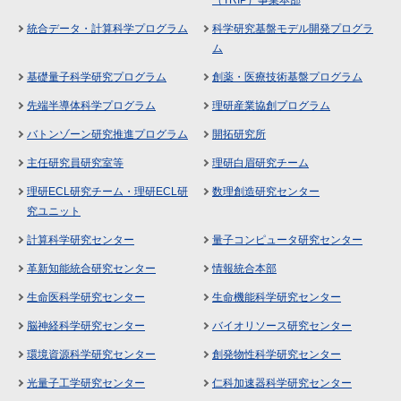
統合データ・計算科学プログラム
科学研究基盤モデル開発プログラ
ム
基礎量子科学研究プログラム
創薬・医療技術基盤プログラム
先端半導体科学プログラム
理研産業協創プログラム
バトンゾーン研究推進プログラム
開拓研究所
主任研究員研究室等
理研白眉研究チーム
理研ECL研究チーム・理研ECL研
数理創造研究センター
究ユニット
計算科学研究センター
量子コンピュータ研究センター
革新知能統合研究センター
情報統合本部
生命医科学研究センター
生命機能科学研究センター
脳神経科学研究センター
バイオリソース研究センター
環境資源科学研究センター
創発物性科学研究センター
光量子工学研究センター
仁科加速器科学研究センター