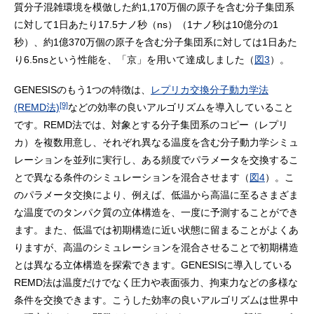
質分子混雑環境を模倣した約1,170万個の原子を含む分子集団系
に対して1日あたり17.5ナノ秒（ns）（1ナノ秒は10億分の1
秒）、約1億370万個の原子を含む分子集団系に対しては1日あた
り6.5nsという性能を、「京」を用いて達成しました（
図3
）。
GENESISのもう1つの特徴は、
レプリカ交換分子動力学法
[9]
(REMD法)
などの効率の良いアルゴリズムを導入していること
です。REMD法では、対象とする分子集団系のコピー（レプリ
カ）を複数用意し、それぞれ異なる温度を含む分子動力学シミュ
レーションを並列に実行し、ある頻度でパラメータを交換するこ
とで異なる条件のシミュレーションを混合させます（
図4
）。こ
のパラメータ交換により、例えば、低温から高温に至るさまざま
な温度でのタンパク質の立体構造を、一度に予測することができ
ます。また、低温では初期構造に近い状態に留まることがよくあ
りますが、高温のシミュレーションを混合させることで初期構造
とは異なる立体構造を探索できます。GENESISに導入している
REMD法は温度だけでなく圧力や表面張力、拘束力などの多様な
条件を交換できます。こうした効率の良いアルゴリズムは世界中