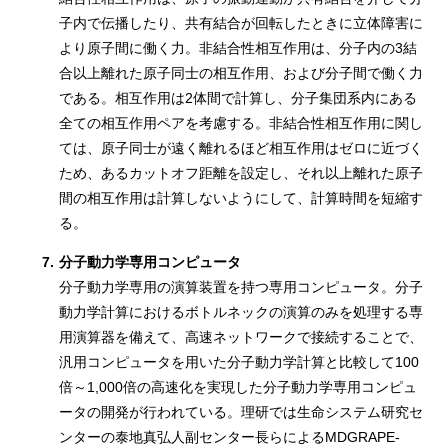
子内で伝播したり、共有結合が回転したときに立体障害に
より原子間に働く力。非結合性相互作用は、分子内の3結
合以上離れた原子同士の相互作用、および分子間で働く力
である。相互作用は2体間で計算し、分子集団系内にある
全ての相互作用ペアを考慮する。非結合性相互作用に関し
ては、原子同士が遠く離れるほど相互作用はゼロに近づく
ため、あるカットオフ距離を設定し、それ以上離れた原子
間の相互作用は計算しないようにして、計算時間を短縮す
る。
7.
分子動力学専用コンピュータ
分子動力学専用の演算装置を持つ専用コンピュータ。分子
動力学計算におけるボトルネックの演算のみを処理する専
用演算器を備えて、高速ネットワークで接続することで、
汎用コンピュータを用いた分子動力学計算と比較して100
倍～1,000倍の高速化を実現した分子動力学専用コンピュ
ータの開発が行われている。理研では生命システム研究セ
ンターの泰地真弘人副センター長らによるMDGRAPE-