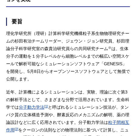
要旨
理化学研究所（理研）計算科学研究機構粒子系生物物理研究チー
ムの杉田有治チームリーダー、ジェウン・ジョン研究員、杉田理
※
論分子科学研究室の森貴治研究員らの共同研究チーム
は、生体
分子の運動を１分子レベルから細胞レベルまでの幅広い空間スケ
ールで解析可能なシミュレーションソフトウェア「GENESIS」
を開発し、5月8日からオープンソースソフトウェアとして無償で
公開します。
近年、計算機によるシミュレーションは、実験、理論に次ぐ第3
の解析手法として、さまざまな分野で活用されています。生命科
[1]
学では
分子動力学法
と呼ばれるシミュレーション技法が、タン
パク質の立体構造予測や、酵素反応のメカニズムの解明、薬の理
論設計などに広く応用されています。分子動力学法は
粒子間相互
[2]
作用
をクーロンの法則などの物理法則に基づいて計算し、ニュ