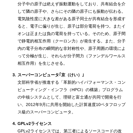
分子中の原子は絶えず振動運動をしており、共有結合を介
して隣の原子や、さらにその隣の原子にも振動が伝わる。
電気陰性度に大きな差がある原子同士が共有結合を形成す
ると、電子に偏りが生じ、原子は部分電荷を持つ。またイ
オンは正または負の電荷を持っている。そのため、原子間
で静電的相互作用（クーロン力）が発生する。また、分子
内の電子分布の瞬間的な非対称性や、原子周囲の環境によ
って分極が生じ、それらが分子間力（ファンデルワールス
相互作用）を生じさせる。
3.
スーパーコンピュータ｢京（けい）｣
文部科学省が推進する「革新的ハイパフォーマンス・コン
ピューティング・インフラ（HPCI）の構築」プログラム
の中核システムとして、理研と富士通が共同で開発を行
い、2012年9月に共用を開始した計算速度10ペタフロップ
ス級のスーパーコンピュータ。
4.
GPLv2ライセンス
GPLv2ライセンスでは、第三者によるソースコードの改