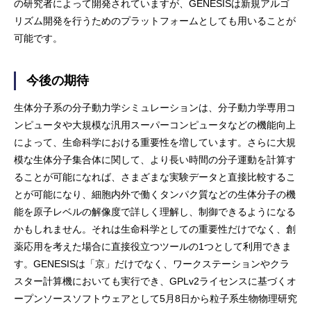
の研究者によって開発されていますが、GENESISは新規アルゴ
リズム開発を行うためのプラットフォームとしても用いることが
可能です。
今後の期待
生体分子系の分子動力学シミュレーションは、分子動力学専用コ
ンピュータや大規模な汎用スーパーコンピュータなどの機能向上
によって、生命科学における重要性を増しています。さらに大規
模な生体分子集合体に関して、より長い時間の分子運動を計算す
ることが可能になれば、さまざまな実験データと直接比較するこ
とが可能になり、細胞内外で働くタンパク質などの生体分子の機
能を原子レベルの解像度で詳しく理解し、制御できるようになる
かもしれません。それは生命科学としての重要性だけでなく、創
薬応用を考えた場合に直接役立つツールの1つとして利用できま
す。GENESISは「京」だけでなく、ワークステーションやクラ
スター計算機においても実行でき、GPLv2ライセンスに基づくオ
ープンソースソフトウェアとして5月8日から粒子系生物物理研究