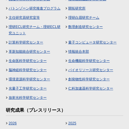
バトンゾーン研究推進プログラム
開拓研究所
主任研究員研究室等
理研白眉研究チーム
理研ECL研究チーム・理研ECL研
数理創造研究センター
究ユニット
計算科学研究センター
量子コンピュータ研究センター
革新知能統合研究センター
情報統合本部
生命医科学研究センター
生命機能科学研究センター
脳神経科学研究センター
バイオリソース研究センター
環境資源科学研究センター
創発物性科学研究センター
光量子工学研究センター
仁科加速器科学研究センター
放射光科学研究センター
研究成果（プレスリリース）
2026
2025