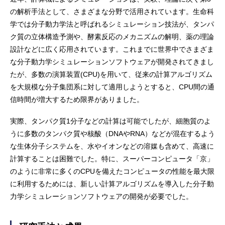
の解析手法として、さまざまな分野で活用されています。生命科
学では分子動力学法と呼ばれるシミュレーション技法が、タンパ
ク質の立体構造予測や、酵素反応のメカニズムの解明、薬の理論
設計などに広く応用されています。これまでに世界中でさまざま
な分子動力学シミュレーションソフトウェアが開発されてきまし
たが、多数の演算装置(CPU)を用いて、従来の計算アルゴリズム
を大規模な分子集団系に対して適用しようとすると、CPU間の通
信時間が増大するため限界がありました。
実際、タンパク質1分子などの計算は可能でしたが、細胞質のよ
うに多数のタンパク質や核酸（DNAやRNA）などが混在するよう
な生体分子システムを、水やイオンなどの溶媒も含めて、高速に
計算することは困難でした。特に、スーパーコンピュータ「京」
のように非常に多くのCPUを備えたコンピュータの性能を最大限
に利用するためには、新しい計算アルゴリズムを導入した分子動
力学シミュレーションソフトウェアの開発が必要でした。