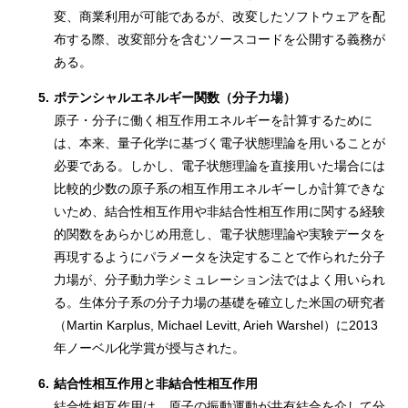
変、商業利用が可能であるが、改変したソフトウェアを配
布する際、改変部分を含むソースコードを公開する義務が
ある。
5.
ポテンシャルエネルギー関数（分子力場）
原子・分子に働く相互作用エネルギーを計算するために
は、本来、量子化学に基づく電子状態理論を用いることが
必要である。しかし、電子状態理論を直接用いた場合には
比較的少数の原子系の相互作用エネルギーしか計算できな
いため、結合性相互作用や非結合性相互作用に関する経験
的関数をあらかじめ用意し、電子状態理論や実験データを
再現するようにパラメータを決定することで作られた分子
力場が、分子動力学シミュレーション法ではよく用いられ
る。生体分子系の分子力場の基礎を確立した米国の研究者
（Martin Karplus, Michael Levitt, Arieh Warshel）に2013
年ノーベル化学賞が授与された。
6.
結合性相互作用と非結合性相互作用
結合性相互作用は、原子の振動運動が共有結合を介して分