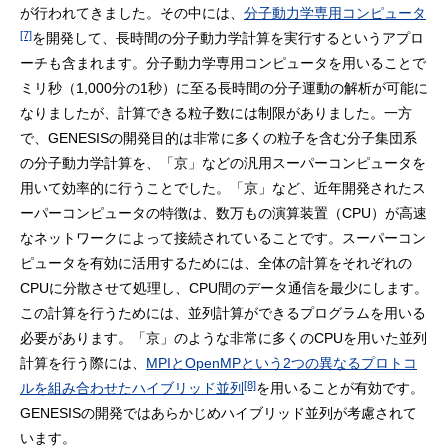
が行われてきました。その中には、
分子動力学専用コンピュータ
[7]
を開発して、長時間の分子動力学計算を実行するというアプロ
ーチも含まれます。分子動力学専用コンピュータを用いることで
ミリ秒（1,000分の1秒）に至る長時間の分子運動の解析が可能に
なりましたが、計算できる粒子数には制限がありました。一方
で、GENESISの開発目的は非常に多くの粒子を含む分子集団系
の分子動力学計算を、「京」などの汎用スーパーコンピュータを
用いて効率的に行うことでした。「京」など、近年開発されたス
ーパーコンピュータの特徴は、数万もの演算装置（CPU）が高速
なネットワークによって接続されていることです。スーパーコン
ピュータを有効に活用するためには、全体の計算をそれぞれの
CPUに分散させて処理し、CPU間のデータ通信を最少にします。
この計算を行うためには、並列計算ができるプログラムを用いる
必要があります。「京」のような非常に多くのCPUを用いた並列
計算を行う際には、
MPIとOpenMPという2つの異なるプロトコ
[8]
ルを組み合わせたハイブリッド並列
を用いることが有効です。
GENESISの開発ではあらかじめハイブリッド並列が考慮されて
います。