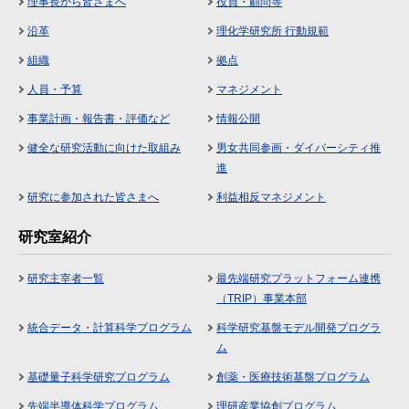
理事長から皆さまへ
役員・顧問等
沿革
理化学研究所 行動規範
組織
拠点
人員・予算
マネジメント
事業計画・報告書・評価など
情報公開
健全な研究活動に向けた取組み
男女共同参画・ダイバーシティ推
進
研究に参加された皆さまへ
利益相反マネジメント
研究室紹介
研究主宰者一覧
最先端研究プラットフォーム連携
（TRIP）事業本部
統合データ・計算科学プログラム
科学研究基盤モデル開発プログラ
ム
基礎量子科学研究プログラム
創薬・医療技術基盤プログラム
先端半導体科学プログラム
理研産業協創プログラム