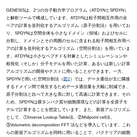
GENESISは、2つの分子動力学プログラム（ATDYNとSPDYN）
と解析ツールで構成しています。ATDYNは粒子間相互作用の全
ペアの計算を並列化するアルゴリズム（原子分割法）を用いてお
り、SPDYNは空間全体を小さなドメイン（領域）およびセルに
分割し、ドメインとその周囲のセルに含まれる粒子間相互作用ペ
アの計算を並列化するアルゴリズム（空間分割法）を用いていま
す。ATDYNは小さなペプチドを対象としたシミュレーションや
粗視化（そしか）分子モデルを用いた計算、あるいは新しい計算
アルゴリズムの開発やテストに用いることができます。一方、
SPDYNで用いた空間分割法（
図2
）では、データ通信が主に隣接
するドメイン間で発生するためデータ通信量を大幅に削減でき、
原子分割法と比べて大きな系に対して高速に計算できます。その
ため、SPDYNは膜タンパク質や細胞環境などの計算を全原子モ
デルで計算することを想定しています。また、新規アルゴリズム
として、①Inverse Lookup Table法、②Midpoint cell法、
③Volumetric decomposition FFT 法などを導入しています。これ
らの新規アルゴリズムを同時に用いることで、バクテリアの細胞