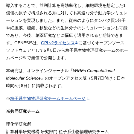
導入することで、並列計算を高効率化し、細胞環境を想定した1
億個の原子で構成される系に対しても高速な分子動力学シミュレ
ーションを実現しました。また、従来のようにタンパク質1分子
や細胞膜、糖鎖、核酸などの生体分子のシミュレーションも可能
であり、今後、創薬研究などに幅広く適用されると期待できま
[4]
す。GENESISは、
GPLv2ライセンス
に基づくオープンソース
ソフトウェアとして5月8日から粒子系生物物理研究チームのホー
ムページ※で無償で公開します。
本研究は、オンラインジャーナル『
WIREs Computational
Molecular Science
』のオープンアクセス版（5月7日付け：日本
時間5月8日）に掲載されます。
※
粒子系生物物理研究チームホームページ
※共同研究チーム
理化学研究所
計算科学研究機構 研究部門 粒子系生物物理研究チーム