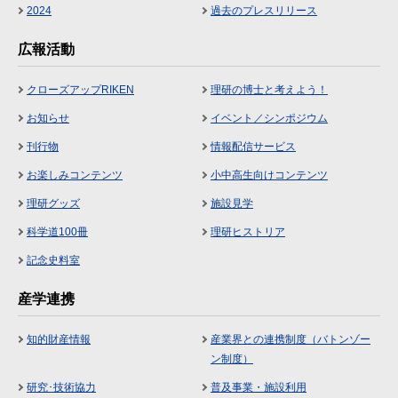
2024
過去のプレスリリース
広報活動
クローズアップRIKEN
理研の博士と考えよう！
お知らせ
イベント／シンポジウム
刊行物
情報配信サービス
お楽しみコンテンツ
小中高生向けコンテンツ
理研グッズ
施設見学
科学道100冊
理研ヒストリア
記念史料室
産学連携
知的財産情報
産業界との連携制度（バトンゾー
ン制度）
研究･技術協力
普及事業・施設利用