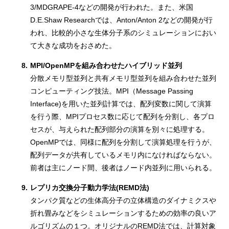
3/MDGRAPE-4などの開発が行われた。また、米国
D.E.Shaw Researchでは、Anton/Anton 2などの開発が行
われ、比較的小さな生体分子系のシミュレーションにおい
て大きな成功をおさめた。
8.
MPI/OpenMPを組み合わせたハイブリッド並列
分散メモリ型並列と共有メモリ型並列を組み合わせた並列
コンピューティング技法。MPI（Message Passing
Interface)を用いた並列計算では、配列変数に関して演算
を行う際、MPIプロセス数に応じて配列を分割し、各プロ
セスが、与えられた配列部分の演算を別々に処理する。
OpenMPでは、同様に配列を分割して演算処理を行うが、
配列データが共有しているメモリ内になければならない。
前者は主にノード間、後者はノード内並列に用いられる。
9.
レプリカ交換分子動力学法(REMD法)
タンパク質などの生体高分子の立体構造のダイナミクスや
折れ畳みなどをシミュレーションするための効率の良いア
ルゴリズムの１つ。オリジナルのREMD法では、計算対象