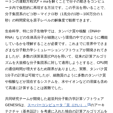
ートンの運動方程式
F
=
ma
を解くことで分子の動きをコンピュ
ータ内で仮想的に再現する方法です。この手法を用いることで、
分子集団系のピコ秒～マイクロ秒（1兆分の1秒～100万分の１
秒）の時間変化を原子レベルの解像度で観察できます。
生命科学、特に分子生物学では、タンパク質や核酸（DNAや
RNA）などの生体高分子が細胞という環境の中でどのように機能
しているかを理解することが必要です。これまでに世界中でさま
ざまな分子動力学シミュレーションソフトウェアが開発されてき
ましたが、多数の演算装置(CPU)を用いて、従来の計算アルゴリ
ズムを大規模な分子集団系に対して適用しようとすると、CPU間
の通信時間が増大するため限界がありました。実際、タンパク質
1分子の計算は可能でしたが、細胞質のように多数のタンパク質
や核酸などが混在するシステムを、水やイオンなどの溶媒も含め
て高速に計算することは困難でした。
共同研究チームが開発した超並列分子動力学計算ソフトウェア
[3]
GENESISは、
スーパーコンピュータ「京（けい）」
のアーキ
テクチャ（基本設計）を考慮に入れた独自の計算アルゴリズムを