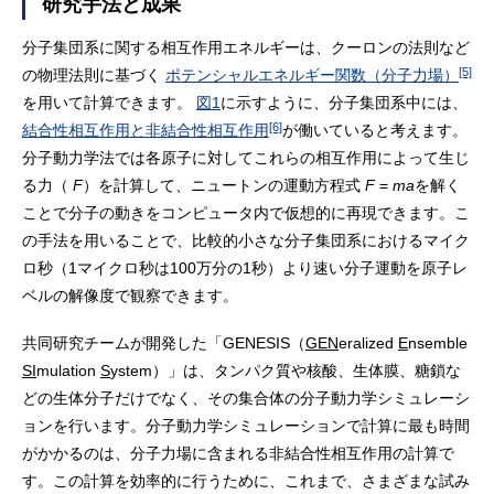
研究手法と成果
分子集団系に関する相互作用エネルギーは、クーロンの法則など
[5]
の物理法則に基づく
ポテンシャルエネルギー関数（分子力場）
を用いて計算できます。
図1
に示すように、分子集団系中には、
[6]
結合性相互作用と非結合性相互作用
が働いていると考えます。
分子動力学法では各原子に対してこれらの相互作用によって生じ
る力（
F
）を計算して、ニュートンの運動方程式
F
=
ma
を解く
ことで分子の動きをコンピュータ内で仮想的に再現できます。こ
の手法を用いることで、比較的小さな分子集団系におけるマイク
ロ秒（1マイクロ秒は100万分の1秒）より速い分子運動を原子レ
ベルの解像度で観察できます。
共同研究チームが開発した「GENESIS（
GEN
eralized
E
nsemble
SI
mulation
S
ystem）」は、タンパク質や核酸、生体膜、糖鎖な
どの生体分子だけでなく、その集合体の分子動力学シミュレーシ
ョンを行います。分子動力学シミュレーションで計算に最も時間
がかかるのは、分子力場に含まれる非結合性相互作用の計算で
す。この計算を効率的に行うために、これまで、さまざまな試み