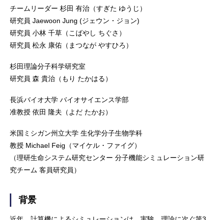
チームリーダー 杉田 有治（すぎた ゆうじ）
研究員 Jaewoon Jung (ジェウン・ジョン)
研究員 小林 千草（こばやし ちぐさ）
研究員 松永 康佑（まつなが やすひろ）
杉田理論分子科学研究室
研究員 森 貴治（もり たかはる）
長浜バイオ大学 バイオサイエンス学部
准教授 依田 隆夫（よだ たかお）
米国ミシガン州立大学 生化学分子生物学科
教授 Michael Feig（マイケル・ファイグ）
（理研生命システム研究センター 分子機能シミュレーション研
究チーム 客員研究員）
背景
近年、計算機によるシミュレーションは、実験、理論に次ぐ第3