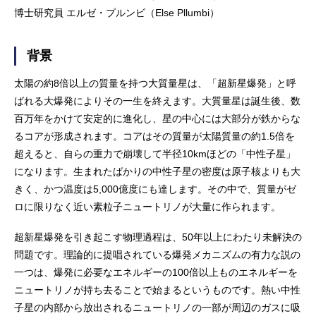
博士研究員 エルゼ・プルンビ（Else Pllumbi）
背景
太陽の約8倍以上の質量を持つ大質量星は、「超新星爆発」と呼
ばれる大爆発によりその一生を終えます。大質量星は誕生後、数
百万年をかけて安定的に進化し、星の中心には大部分が鉄からな
るコアが形成されます。コアはその質量が太陽質量の約1.5倍を
超えると、自らの重力で崩壊して半径10kmほどの「中性子星」
になります。生まれたばかりの中性子星の密度は原子核よりも大
きく、かつ温度は5,000億度にも達します。その中で、質量がゼ
ロに限りなく近い素粒子ニュートリノが大量に作られます。
超新星爆発を引き起こす物理過程は、50年以上にわたり未解決の
問題です。理論的に提唱されている爆発メカニズムの有力な説の
一つは、爆発に必要なエネルギーの100倍以上ものエネルギーを
ニュートリノが持ち去ることで始まるというものです。熱い中性
子星の内部から放出されるニュートリノの一部が周辺のガスに吸