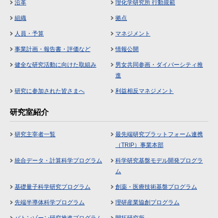
沿革
理化学研究所 行動規範
組織
拠点
人員・予算
マネジメント
事業計画・報告書・評価など
情報公開
健全な研究活動に向けた取組み
男女共同参画・ダイバーシティ推
進
研究に参加された皆さまへ
利益相反マネジメント
研究室紹介
研究主宰者一覧
最先端研究プラットフォーム連携
（TRIP）事業本部
統合データ・計算科学プログラム
科学研究基盤モデル開発プログラ
ム
基礎量子科学研究プログラム
創薬・医療技術基盤プログラム
先端半導体科学プログラム
理研産業協創プログラム
バトンゾーン研究推進プログラム
開拓研究所