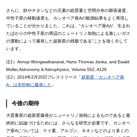
さらに、鉄やチタンなどの元素の総質量と空間分布の膨張速度、
中性子星の移動速度も、カシオペア座Aの観測結果をよく再現し
ていることが分かりました。これは、“カシオペア座Aが、生まれ
たばかりの中性子星の周辺のニュートリノ加熱による激しいガス
の運動によって爆発した超新星の残骸である”ことを強く示して
います。
注1）
Annop Wongwathanarat, Hans-Thomas Janka, and Ewald
Müller,Astronomy & Astrophysics, Volume 552, A126
注2）2014年2月20日プレスリリース「
超新星「カシオペア座
A」は非対称に爆発した
」
今後の期待
大質量星の超新星爆発がニュートリノ加熱によるものであると最
終的に結論づけるためには、さらなる研究が必要です。カシオペ
ア座Aについては、ケイ素、アルゴン、ネオンなどのより多くの