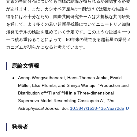
元素の空間分布についても同様の結論が得られるか確認する必要
があります。また、カシオペア座Aの一例だけでは確かな結論を
得るには不十分なため、国際共同研究チームは大規模な共同研究
を通して、より多くの若い超新星残骸についてニュートリノ加熱
爆発モデルの検証を進めていく予定です。このような証拠を一つ
一つ積み重ねることによって、50年来の謎である超新星の爆発メ
カニズムが明らかになると考えています。
原論文情報
Annop Wongwathanarat, Hans-Thomas Janka, Ewald
Müller, Else Pllumbi, and Shinya Wanajo, "Production and
44
56
Distribution of
Ti and
Ni in a Three-dimensional
Supernova Model Resembling Cassiopeia A",
The
Astrophysical Journal
, doi:
10.3847/1538-4357/aa72de
発表者