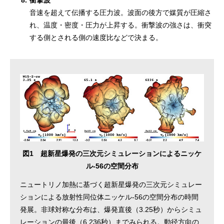
8.
衝撃波
音速を超えて伝播する圧力波。波面の後方で媒質が圧縮さ
れ、温度・密度・圧力が上昇する。衝撃波の強さは、衝突
する側とされる側の速度比などで決まる。
図1 超新星爆発の三次元シミュレーションによるニッケ
ル-56の空間分布
ニュートリノ加熱に基づく超新星爆発の三次元シミュレー
ションによる放射性同位体ニッケル-56の空間分布の時間
発展。非球対称な分布は、爆発直後（3.25秒）からシミュ
レーションの最後（6,236秒）までみられる。動径方向の