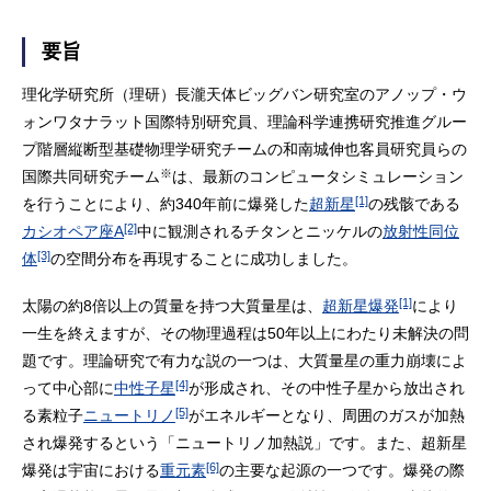
要旨
理化学研究所（理研）長瀧天体ビッグバン研究室のアノップ・ウ
ォンワタナラット国際特別研究員、理論科学連携研究推進グルー
プ階層縦断型基礎物理学研究チームの和南城伸也客員研究員らの
※
国際共同研究チーム
は、最新のコンピュータシミュレーション
[1]
を行うことにより、約340年前に爆発した
超新星
の残骸である
[2]
カシオペア座A
中に観測されるチタンとニッケルの
放射性同位
[3]
体
の空間分布を再現することに成功しました。
[1]
太陽の約8倍以上の質量を持つ大質量星は、
超新星爆発
により
一生を終えますが、その物理過程は50年以上にわたり未解決の問
題です。理論研究で有力な説の一つは、大質量星の重力崩壊によ
[4]
って中心部に
中性子星
が形成され、その中性子星から放出され
[5]
る素粒子
ニュートリノ
がエネルギーとなり、周囲のガスが加熱
され爆発するという「ニュートリノ加熱説」です。また、超新星
[6]
爆発は宇宙における
重元素
の主要な起源の一つです。爆発の際