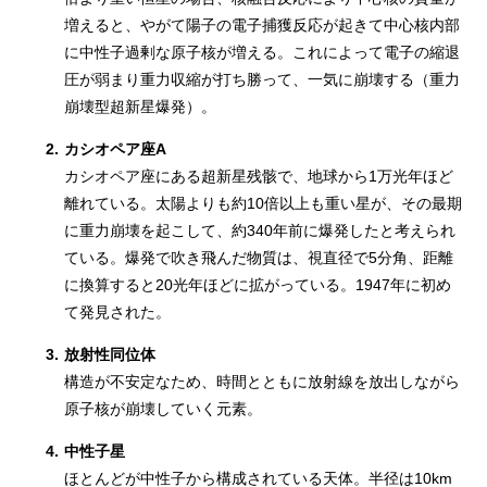
増えると、やがて陽子の電子捕獲反応が起きて中心核内部
に中性子過剰な原子核が増える。これによって電子の縮退
圧が弱まり重力収縮が打ち勝って、一気に崩壊する（重力
崩壊型超新星爆発）。
2.
カシオペア座A
カシオペア座にある超新星残骸で、地球から1万光年ほど
離れている。太陽よりも約10倍以上も重い星が、その最期
に重力崩壊を起こして、約340年前に爆発したと考えられ
ている。爆発で吹き飛んだ物質は、視直径で5分角、距離
に換算すると20光年ほどに拡がっている。1947年に初め
て発見された。
3.
放射性同位体
構造が不安定なため、時間とともに放射線を放出しながら
原子核が崩壊していく元素。
4.
中性子星
ほとんどが中性子から構成されている天体。半径は10km