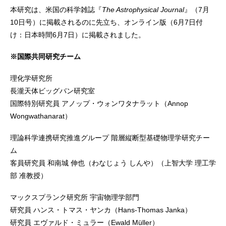
本研究は、米国の科学雑誌『
The Astrophysical Journal
』（7月
10日号）に掲載されるのに先立ち、オンライン版（6月7日付
け：日本時間6月7日）に掲載されました。
※国際共同研究チーム
理化学研究所
長瀧天体ビッグバン研究室
国際特別研究員 アノップ・ウォンワタナラット（Annop
Wongwathanarat）
理論科学連携研究推進グループ 階層縦断型基礎物理学研究チー
ム
客員研究員 和南城 伸也（わなじょう しんや）（上智大学 理工学
部 准教授）
マックスプランク研究所 宇宙物理学部門
研究員 ハンス・トマス・ヤンカ（Hans-Thomas Janka）
研究員 エヴァルド・ミュラー（Ewald Müller）