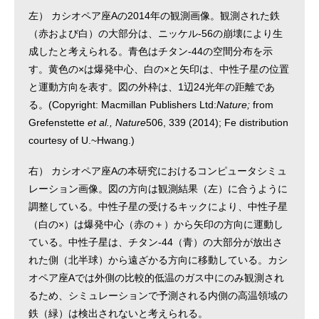
左） カシオペア座Aの2014年の観測画像。観測された鉄
（赤および白）の大部分は、ニッケル-56の崩壊により生
成したと考えられる。青色はチタン-44の空間分布を示
す。黄色の×は爆発中心、白の×と矢印は、中性子星の位置
と運動方向を表す。図の外枠は、1辺24光年の距離であ
る。(Copyright: Macmillan Publishers Ltd:
Nature;
from
Grefenstette
et al., Nature
506, 339 (2014); Fe distribution
courtesy of U.~Hwang.)
右） カシオペア座Aの本研究におけるコンピュータシミュ
レーション画像。図の方向は観測結果（左）に合うように
調整している。中性子星の受けるキックにより、中性子星
（白の×）は爆発中心（赤の＋）から矢印の方向に運動し
ている。中性子星は、チタン-44（青）の大部分が放出さ
れた側（北半球）から遠ざかる方向に移動している。カシ
オペア座Aでは外側の比較的低温のガス中にのみ観測され
るため、シミュレーションで予測される内側の高温領域の
鉄（緑）は検出されないと考えられる。