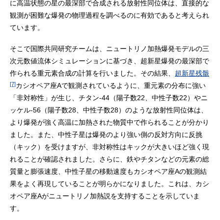
に高温状態の星の最深部で合成される放射性同位体は、直接的な
観測が困難な爆発の物理過程を調べるのに有効であると考えられ
ています。
そこで国際共同研究チームは、ニュートリノ加熱爆発モデルの三
次元数値流体シミュレーションに基づき、超新星爆発の最深部で
作られる重元素合成の計算を行いました。その結果、
超新星残骸
[7]
カシオペア座Aで観測されているように、重元素の分布に強い
「非対称性」が生じ、チタン-44（陽子数22、中性子数22）やニ
ッケル-56（陽子数28、中性子数28）のような放射性同位体は、
より爆発が強く高温に加熱された物質中で作られることが分かり
ました。また、中性子星は爆発のより強い側の反対方向に反挑
（キック）を受けますが、非対称性はキックが大きいほど強く現
れることが確認されました。さらに、鉄やチタンなどの元素の総
質量と膨張速度、中性子星の移動速度もカシオペア座Aの観測結
果をよく再現していることが明らかになりました。これは、カシ
オペア座Aがニュートリノ加熱説を支持することを示していま
す。