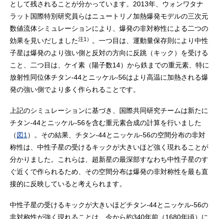
として残されることが分かっています。2013年、ウォンワタナ
ラット国際特別研究員らはニュートリノ加熱爆発モデルの三次元
数値流体シミュレーションにより、爆発の非対称性による二つの
注1）
効果を見いだしました
。一つ目は、運動量保存則により中性
子星は爆発のより強い側と反対の方向に反跳（キック）を受ける
こと、二つ目は、ケイ素（陽子数14）から鉄までの重元素、特に
放射性同位体チタン-44とニッケル-56はより高温に加熱される爆
発の強い側でより多く作られることです。
上記のシミュレーションに基づき、国際共同研究チームは新たに
チタン-44とニッケル-56を含む重元素合成の計算を行いました
（
図1
）。その結果、チタン-44とニッケル-56の空間分布の非対
称性は、中性子星の受けるキックが大きいほど強く現れることが
分かりました。これらは、超新星の最深部すなわち中性子星のす
ぐ近くで作られるため、その空間分布は爆発の非対称性を最も直
接的に反映していると考えられます。
中性子星の受けるキックが大きいほどチタン-44とニッケル-56の
非対称性が強く現れることは、今から約340年前（1680年頃）に