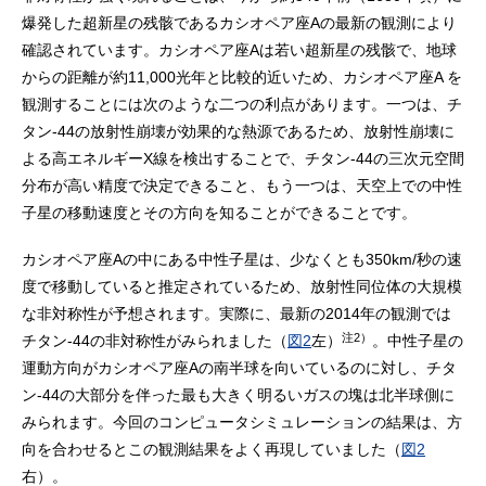
爆発した超新星の残骸であるカシオペア座Aの最新の観測により
確認されています。カシオペア座Aは若い超新星の残骸で、地球
からの距離が約11,000光年と比較的近いため、カシオペア座A を
観測することには次のような二つの利点があります。一つは、チ
タン-44の放射性崩壊が効果的な熱源であるため、放射性崩壊に
よる高エネルギーX線を検出することで、チタン-44の三次元空間
分布が高い精度で決定できること、もう一つは、天空上での中性
子星の移動速度とその方向を知ることができることです。
カシオペア座Aの中にある中性子星は、少なくとも350km/秒の速
度で移動していると推定されているため、放射性同位体の大規模
な非対称性が予想されます。実際に、最新の2014年の観測では
注2）
チタン-44の非対称性がみられました（
図2
左）
。中性子星の
運動方向がカシオペア座Aの南半球を向いているのに対し、チタ
ン-44の大部分を伴った最も大きく明るいガスの塊は北半球側に
みられます。今回のコンピュータシミュレーションの結果は、方
向を合わせるとこの観測結果をよく再現していました（
図2
右）。