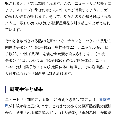
収されると、ガスは加熱されます。この「ニュートリノ加熱」に
より、ストーブに乗せたやかんの中で水が沸騰するように、ガス
の激しい運動が生じます。そして、やかんの蓋が噴き飛ばされる
ように、激しいガスの“泡”が超新星爆発を引き起こすと考えられ
ています。
そのとき放出される熱い物質の中で、チタンとニッケルの放射性
同位体チタン-44（陽子数22、中性子数22）とニッケル-56（陽
子数28、中性子数28）を含む重元素が合成されます。その後、
チタン-44はカルシウム（陽子数20）の安定同位体に、ニッケ
ル-56は鉄（陽子数26）の安定同位体に崩壊し、その崩壊熱によ
り何年にもわたり超新星は輝き続けます。
研究手法と成果
ニュートリノ加熱による激しく“煮えたぎる”ガスにより、
衝撃波
[8]
が非球対称に広がります。これまでの多くの超新星残骸の観測
から、放出される超新星のガスには大規模な「非対称性」が痕跡