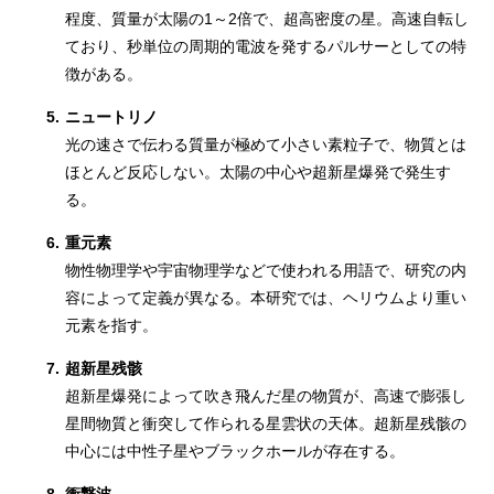
程度、質量が太陽の1～2倍で、超高密度の星。高速自転し
ており、秒単位の周期的電波を発するパルサーとしての特
徴がある。
5.
ニュートリノ
光の速さで伝わる質量が極めて小さい素粒子で、物質とは
ほとんど反応しない。太陽の中心や超新星爆発で発生す
る。
6.
重元素
物性物理学や宇宙物理学などで使われる用語で、研究の内
容によって定義が異なる。本研究では、ヘリウムより重い
元素を指す。
7.
超新星残骸
超新星爆発によって吹き飛んだ星の物質が、高速で膨張し
星間物質と衝突して作られる星雲状の天体。超新星残骸の
中心には中性子星やブラックホールが存在する。