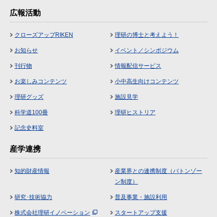
広報活動
クローズアップRIKEN
理研の博士と考えよう！
お知らせ
イベント／シンポジウム
刊行物
情報配信サービス
お楽しみコンテンツ
小中高生向けコンテンツ
理研グッズ
施設見学
科学道100冊
理研ヒストリア
記念史料室
産学連携
知的財産情報
産業界との連携制度（バトンゾー
ン制度）
研究･技術協力
普及事業・施設利用
株式会社理研イノベーション
スタートアップ支援