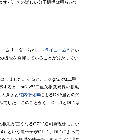
ますが、その詳しい分子機構は明らかで
[4]
本チームリーダーらが、
トライコーム
とい
かの機能を発揮していることが分かってい
作出しました。すると、この
gtl1 df1
二重
察すると、
gtl1 df1
二重欠損変異株の根毛
[6]
の大きさと
核内倍化
によるDNA量との間
した。このことから、GTL1とDF1は
と根毛が短くなる
GTL1
過剰発現株におい
L4
）という遺伝子がGTL1、DF1によって
することで根毛の成長を止めることは理に