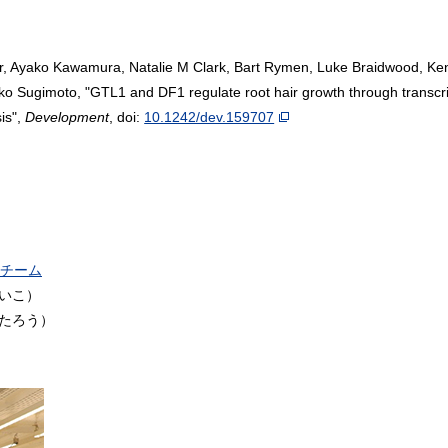
uer, Ayako Kawamura, Natalie M Clark, Bart Rymen, Luke Braidwood, Ke
o Sugimoto, "GTL1 and DF1 regulate root hair growth through transcri
is",
Development
, doi:
10.1242/dev.159707
チーム
けいこ）
ちたろう）