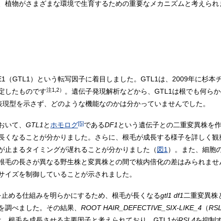
、植物がさまざまな環境で生育するための重要なメカニズムと考えられ
KE1（GTL1）という転写因子に着目しました。GTL1は、2009年に杉
注1,2）
定したものです
。遺伝子発現解析などから、GTL1は根でも何ら
表現型を示さず、どのような機能なのかは分かっていませんでした。
[5]
おいて、
GTL1
と
ホモログ
である
DF1
という遺伝子との二重変異株を
長くなることが分かりました。さらに、根毛が成長する様子を詳しく観
が止まるタイミングが遅れることが分かりました（
図1
）。また、細胞
根毛の長さが異なる野生株と変異株との間で核内倍化の差はみられませんで
サイズを制御していることが示されました。
長を止める仕組みを明らかにするため、根毛が長くなる
gtl1 df1
二重変異株
を調べました。その結果、
ROOT HAIR_DEFECTIVE_SIX-LIKE_4
（
RS
は、根毛を成長させる主要因子と考えられており、GTL1が
RSL4
を抑制