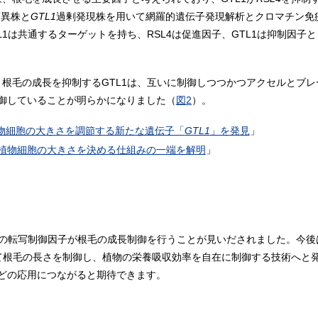
変異株と
GTL1
過剰発現株を用いて網羅的遺伝子発現解析とクロマチン免疫
TL1は共通するターゲットを持ち、RSL4は促進因子、GTL1は抑制因
、根毛の成長を抑制するGTL1は、互いに制御しつつかつアクセルとブ
御していることが明らかになりました（
図2
）。
物細胞の大きさを調節する新たな遺伝子「
GTL1
」を発見
」
植物細胞の大きさを決める仕組みの一端を解明
」
と負の転写制御因子が根毛の成長制御を行うことが見いだされました。今
して根毛の長さを制御し、植物の栄養吸収効率を自在に制御する技術へと
どの応用につながると期待できます。