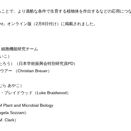
することで、より過酷な条件で生育する植物体を作出するなどの応用につ
nt
』オンライン版（2月8日付け）に掲載されました。
 細胞機能研究チーム
けいこ）
ちたろう）（日本学術振興会特別研究員PD）
Christian Breuer）
）
むら あやこ）
イドウッド（Luke Braidwood）
t and Microbial Biology
a Sozzani）
 Clark）