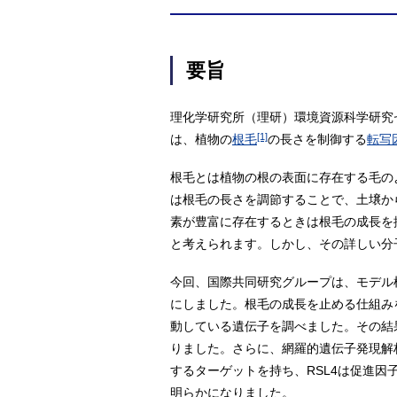
要旨
理化学研究所（理研）環境資源科学研究
[1]
は、植物の
根毛
の長さを制御する
転写
根毛とは植物の根の表面に存在する毛の
は根毛の長さを調節することで、土壌か
素が豊富に存在するときは根毛の成長を
と考えられます。しかし、その詳しい分
今回、国際共同研究グループは、モデル
にしました。根毛の成長を止める仕組み
動している遺伝子を調べました。その結
りました。さらに、網羅的遺伝子発現解
するターゲットを持ち、RSL4は促進因
明らかになりました。