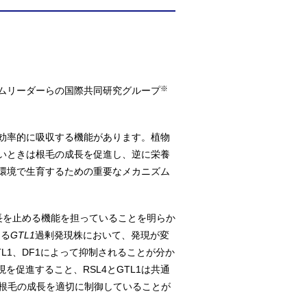
※
ムリーダーらの国際共同研究グループ
効率的に吸収する機能があります。植物
いときは根毛の成長を促進し、逆に栄養
環境で生育するための重要なメカニズム
長を止める機能を担っていることを明らか
なる
GTL1
過剰発現株において、発現が変
L1、DF1によって抑制されることが分か
を促進すること、RSL4とGTL1は共通
で根毛の成長を適切に制御していることが