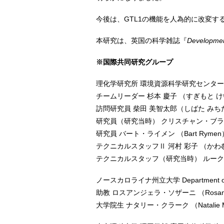
今後は、GTL1の機能を人為的に改変
本研究は、英国の科学雑誌『
Developme
※国際共同研究グループ
理化学研究所 環境資源科学研究センター
チームリーダー 杉本 慶子 （すぎもと 
訪問研究員 柴田 美智太郎（しばた み
研究員（研究当時） クリスチャン・ブラウアー （
研究員 バート・ライメン （Bart Rymen
テクニカルスタッフⅡ 河村 彩子 （かわ
テクニカルスタッフ（研究当時） ルーク・ブレ
ノースカロライナ州立大学 Department of Plan
助教 ロスアンジェラ・ソザーニ （Rosangel
大学院生 ナタリー・クラーク （Natalie M.