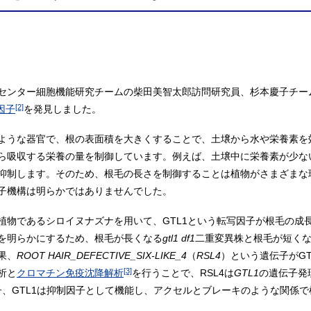
センター細胞機能研究チームの柴田美智太郎訪問研究員、杉本慶子チー
[2]
因子
を発見しました。
ような器官で、根の表面積を大きくすることで、土壌から水や栄養素を
ら吸収する栄養の量を制御しています。例えば、土壌中に栄養素が少な
抑制します。そのため、根毛の長さを制御することは植物がさまざまな
子機構は明らかではありませんでした。
植物であるシロイヌナズナを用いて、GTL1という転写因子が根毛の成
を明らかにするため、根毛が長くなる
gtl1 df1
二重変異株と根毛が短く
果、
ROOT HAIR_DEFECTIVE_SIX-LIKE_4
（
RSL4
）という遺伝子がGT
[3]
析と
クロマチン免疫沈降解析
を行うことで、RSL4は
GTL1
の遺伝子発現
子、GTL1は抑制因子として機能し、アクセルとブレーキのような関係