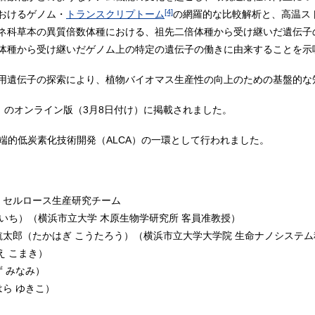
[4]
おけるゲノム・
トランスクリプトーム
の網羅的な比較解析と、高温ス
ネ科草本の異質倍数体種における、祖先二倍体種から受け継いだ遺伝子
体種から受け継いだゲノム上の特定の遺伝子の働きに由来することを示
用遺伝子の探索により、植物バイオマス生産性の向上のための基盤的な
』のオンライン版（3月8日付け）に掲載されました。
先端的低炭素化技術開発（ALCA）の一環として行われました。
 セルロース生産研究チーム
いいち）（横浜市立大学 木原生物学研究所 客員准教授）
航太郎（たかはぎ こうたろう）（横浜市立大学大学院 生命ナノシステム
え こまき）
 みなみ）
はら ゆきこ）