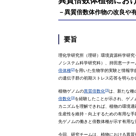
異質倍数体植物にお
－異質倍数体作物の改良や
要旨
理化学研究所（理研）環境資源科学研究
ノシステム科学研究科）、持田恵一チー
[2]
倍体種
を用いた生物学的実験と情報学
の遺伝子群の初期ストレス応答を明らか
[3]
植物ゲノムの
異質倍数化
は、新たな種
[3]
倍数化
を経験したことが示され、ゲノ
カニズムを理解できれば、植物の環境適
生産性を維持・向上するための有用な手
先ゲノムの働きと倍数体種が示す有用な
今回、研究チームは、植物における異質