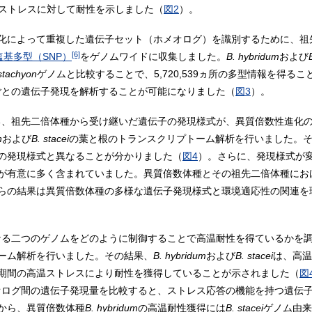
ストレスに対して耐性を示しました（
図2
）。
化によって重複した遺伝子セット（ホメオログ）を識別するために、祖
[6]
塩基多型（SNP）
をゲノムワイドに収集しました。
B. hybridum
および
istachyon
ゲノムと比較することで、5,720,539ヵ所の多型情報を得る
ごとの遺伝子発現を解析することが可能になりました（
図3
）。
る、祖先二倍体種から受け継いだ遺伝子の発現様式が、異質倍数性進化
n
および
B. stacei
の葉と根のトランスクリプトーム解析を行いました。
子の発現様式と異なることが分かりました（
図4
）。さらに、発現様式が
が有意に多く含まれていました。異質倍数体種とその祖先二倍体種にお
らの結果は異質倍数体種の多様な遺伝子発現様式と環境適応性の関連を
なる二つのゲノムをどのように制御することで高温耐性を得ているかを
ーム解析を行いました。その結果、
B. hybridum
および
B. stacei
は、高温
期間の高温ストレスにより耐性を獲得していることが示されました（
図
オログ間の遺伝子発現量を比較すると、ストレス応答の機能を持つ遺伝
から、異質倍数体種
B. hybridum
の高温耐性獲得には
B. stacei
ゲノム由来