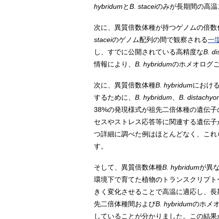
hybridum
と
B. stacei
のみが長期間の高温
次に、異質倍数体種が持つゲノムの倍数
stacei
のゲノム配列の間で観察される
一
し、すでに公開されている高精度な
B. d
情報により、
B. hybridum
のホメオログ
次に、異質倍数体種
B. hybridum
におけ
するために、
B. hybridum
、
B. distachyo
38%の発現様式が祖先二倍体種の遺伝
セスやストレス応答等に関連する遺伝子
つ詳細に調べた例はほとんどなく、これ
す。
そして、異質倍数体種
B. hybridum
が異
環境下で育てた植物のトランスクリプト
きく変化させることで高温に適応し、長
先二倍体種間および
B. hybridum
のホメ
していることが分かりました。この結果