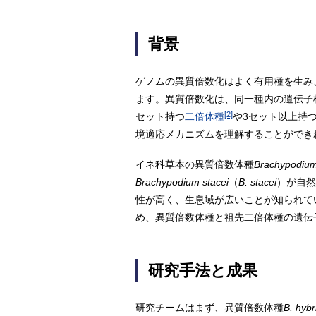
背景
ゲノムの異質倍数化はよく有用種を生み
ます。異質倍数化は、同一種内の遺伝子
[2]
セット持つ
二倍体種
や3セット以上持
境適応メカニズムを理解することができ
イネ科草本の異質倍数体種
Brachypodium
Brachypodium stacei
（
B. stacei
）が自然
性が高く、生息域が広いことが知られて
め、異質倍数体種と祖先二倍体種の遺伝
研究手法と成果
研究チームはまず、異質倍数体種
B. hyb