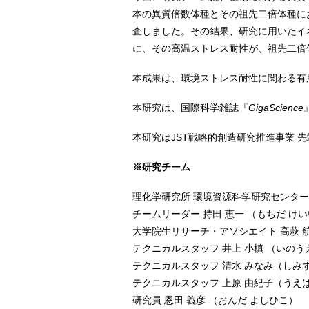
本の異質倍数体種とその祖先二倍体種に
査しました。その結果、研究に用いたイ
に、その高温ストレス耐性が、祖先二倍
本成果は、環境ストレス耐性に関わる有
本研究は、国際科学雑誌『
GigaScience
本研究はJST戦略的創造研究推進事業 
※研究チーム
理化学研究所 環境資源科学研究センター
チームリーダー 持田 恵一 （もちだ け
大学院生リサーチ・アソシエイト 高萩 
テクニカルスタッフ 井上 小槙 （いのう
テクニカルスタッフ 清水 みなみ（しみず
テクニカルスタッフ 上原 由紀子（うえ
研究員 恩田 義彦 （おんだ よしひこ）