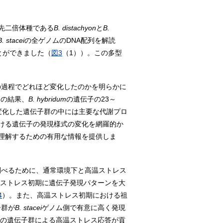
先二倍体種である
B. distachyon
と
B.
B. stacei
の全ゲノムのDNA配列を解読
ことができました（
図3
（1））。この多型
の過程でどれほど変化したのかを明らかに
その結果、
B. hybridum
の遺伝子の23～
変化した遺伝子群の中には主要な代謝プロ
ける遺伝子の発現様式の変化を網羅的か
理解するための有用な情報を提供しま
調べるために、通常環境下と高温ストレス
ストレス初期に遺伝子発現パターンを大
4
）。また、高温ストレス初期における祖
子群が
B. stacei
ゲノム側で有意に高く発現
の遺伝子群による高温ストレス応答が貢