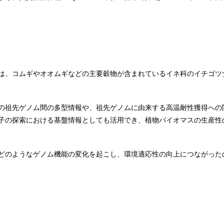
は、コムギやオオムギなどの主要穀物が含まれているイネ科のイチゴツ
の祖先ゲノム間の多型情報や、祖先ゲノムに由来する高温耐性獲得への
子の探索における基盤情報としても活用でき、植物バイオマスの生産性
どのようなゲノム機能の変化を起こし、環境適応性の向上につながった