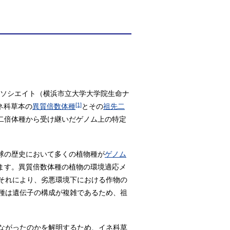
アソシエイト（横浜市立大学大学院生命ナ
[1]
ネ科草本の
異質倍数体種
とその
祖先二
二倍体種から受け継いだゲノム上の特定
球の歴史において多くの植物種が
ゲノム
ます。異質倍数体種の植物の環境適応メ
それにより、劣悪環境下における作物の
種は遺伝子の構成が複雑であるため、祖
ながったのかを解明するため、イネ科草