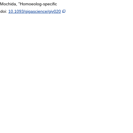
 Mochida, "Homoeolog-specific
 doi:
10.1093/gigascience/giy020