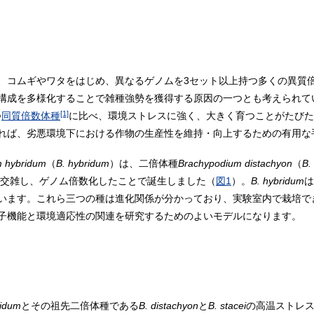
、コムギやワタをはじめ、異なるゲノムを3セット以上持つ多くの異質
構成を多様化することで雑種強勢を獲得する原因の一つとも考えられて
[1]
つ
同質倍数体種
に比べ、環境ストレスに強く、大きく育つことがたびた
れば、劣悪環境下における作物の生産性を維持・向上するための有用な
 hybridum
（
B. hybridum
）は、二倍体種
Brachypodium distachyon
（
B.
交雑し、ゲノム倍数化したことで誕生しました（
図1
）。
B. hybridum
は
います。これら三つの種は進化関係が分かっており、実験室内で栽培で
子機能と環境適応性の関連を研究するためのよいモデルになります。
ridum
とその祖先二倍体種である
B. distachyon
と
B. stacei
の高温ストレ