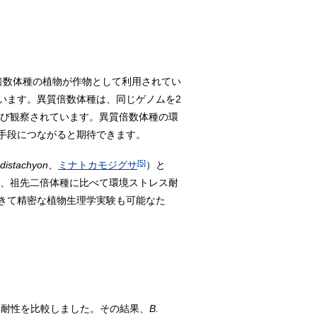
倍数体種の植物が作物として利用されてい
います。異質倍数体種は、同じゲノムを2
び観察されています。異質倍数体種の環
手段につながると期待できます。
[5]
 distachyon
、
ミナトカモジグサ
）と
、祖先二倍体種に比べて環境ストレス耐
きて精密な植物生理学実験も可能なた
ス耐性を比較しました。その結果、
B.