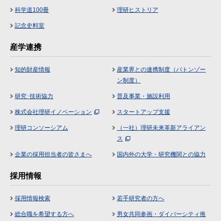
科学道100冊
理研ヒストリア
記念史料室
産学連携
知的財産情報
産業界との連携制度（バトンゾー
ン制度）
研究･技術協力
普及事業・施設利用
株式会社理研イノベーション
スタートアップ支援
理研コンソーシアム
（一社）理研未来革新アライアン
ス
企業の採用担当者の皆さまへ
国内外の大学・研究機関との協力
採用情報
採用情報検索
若手研究者の方へ
総合職を希望する方へ
男女共同参画・ダイバーシティ推