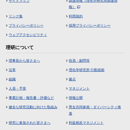
サイトマップ
調達情報（理化学研究所調達情
報）
リンク集
利用規約
プライバシーポリシー
採用プライバシーポリシー
ウェブアクセシビリティ
理研について
理事長から皆さまへ
役員・顧問等
沿革
理化学研究所 行動規範
組織
拠点
人員・予算
マネジメント
事業計画・報告書・評価など
情報公開
健全な研究活動に向けた取組み
男女共同参画・ダイバーシティ推
進
研究に参加された皆さまへ
利益相反マネジメント