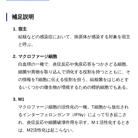
補足説明
1.
宿主
結核などの感染症において、病原体が感染する対象を宿主
と呼ぶ。
2.
マクロファージ細胞
白血球の一種で、炎症反応や免疫応答をつかさどる細胞。
細菌や異物を取り込んで消化する役割を持つとともに、そ
の情報をT細胞に伝える役割を担う。結核菌をはじめとす
るいくつかの微生物が増殖するための標的細胞でもある。
3.
M1
マクロファージ細胞の活性化の一種。T細胞から放出され
るインターフェロンガンマ（IFNγ）によって引き起こさ
れ、炎症反応や細菌破壊作用を示す。M１活性化するとき
は、M2活性化は起こらない。