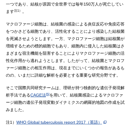
一つであり、結核が原因で全世界では毎年150万人が死亡してい
注1）
ます
。
マクロファージ細胞は、結核菌の感染による炎症反応や免疫応答
をつかさどる細胞であり、活性化することにより感染した結核菌
を死滅させようとします。一方、マクロファージ細胞は結核菌が
増殖するための標的細胞でもあり、細胞内に侵入した結核菌はさ
まざまな宿主機能を阻害することによりマクロファージ細胞の活
性化作用から逃れようとします。したがって、結核菌とマクロフ
ァージ細胞との相互作用は、現在までにいくつかの報告があるも
のの、いまだに詳細な解析を必要とする重要な研究分野です。
そこで国際共同研究チームは、理研が持つ独創的な遺伝子発現解
[5]
析手法である
CAGE法
を用いて、結核菌感染によるマクロファ
ージ細胞の遺伝子発現変動ダイナミクスの網羅的地図の作成を試
みました。
注1）
WHO Global tuberculosis report 2017
（英語）