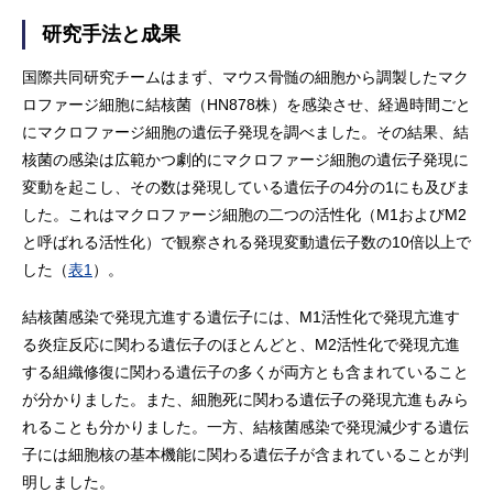
研究手法と成果
国際共同研究チームはまず、マウス骨髄の細胞から調製したマク
ロファージ細胞に結核菌（HN878株）を感染させ、経過時間ごと
にマクロファージ細胞の遺伝子発現を調べました。その結果、結
核菌の感染は広範かつ劇的にマクロファージ細胞の遺伝子発現に
変動を起こし、その数は発現している遺伝子の4分の1にも及びま
した。これはマクロファージ細胞の二つの活性化（M1およびM2
と呼ばれる活性化）で観察される発現変動遺伝子数の10倍以上で
した（
表1
）。
結核菌感染で発現亢進する遺伝子には、M1活性化で発現亢進す
る炎症反応に関わる遺伝子のほとんどと、M2活性化で発現亢進
する組織修復に関わる遺伝子の多くが両方とも含まれていること
が分かりました。また、細胞死に関わる遺伝子の発現亢進もみら
れることも分かりました。一方、結核菌感染で発現減少する遺伝
子には細胞核の基本機能に関わる遺伝子が含まれていることが判
明しました。