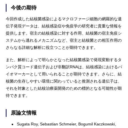
今後の期待
今回作成した結核菌感染によるマクロファージ細胞の網羅的な遺
伝子発現データは、結核感染症や免疫学の研究者に貴重な情報を
提供します。宿主の結核感染に対する作用、結核菌の宿主免疫シ
ステムから逃れるメカニズムなど、宿主と結核菌との相互作用の
さらなる詳細な解析に役立つことが期待できます。
また、解析によって明らかとなった結核菌感染で発現変動するタ
ンパク質コード遺伝子および非翻訳RNAは、結核感染におけるバ
イオマーカーとして用いられることが期待できます。さらに、結
核菌の生存しやすい環境に関わっていると推測される遺伝子は、
それを対象とした結核治療薬開発のための標的となる可能性が期
待できます。
原論文情報
Sugata Roy, Sebastian Schmeier, Bogumil Kaczkowski,