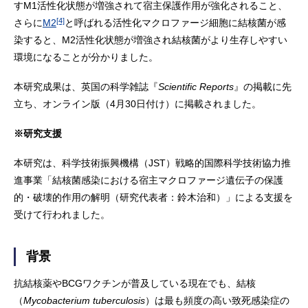
すM1活性化状態が増強されて宿主保護作用が強化されること、
[4]
さらに
M2
と呼ばれる活性化マクロファージ細胞に結核菌が感
染すると、M2活性化状態が増強され結核菌がより生存しやすい
環境になることが分かりました。
本研究成果は、英国の科学雑誌『
Scientific Reports
』の掲載に先
立ち、オンライン版（4月30日付け）に掲載されました。
※研究支援
本研究は、科学技術振興機構（JST）戦略的国際科学技術協力推
進事業「結核菌感染における宿主マクロファージ遺伝子の保護
的・破壊的作用の解明（研究代表者：鈴木治和）」による支援を
受けて行われました。
背景
抗結核薬やBCGワクチンが普及している現在でも、結核
（
Mycobacterium tuberculosis
）は最も頻度の高い致死感染症の