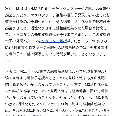
次に、M1およびM2活性化させたマクロファージ細胞に結核菌が
感染したとき、マクロファージ細胞の遺伝子発現がどのように影
響を受けるのかを調べました。その結果、活性化状態で結核菌を
感染させると、活性化させずに結核菌感染させた場合と比較し
て、さらに多くの発現変動遺伝子を検出できました。この変動遺
[6]
伝子の発現パターンを
クラスター解析
したところ、M1および
M2活性化マクロファージ細胞への結核菌感染では、発現変動す
る遺伝子の一部で変動している時間が延びることが分かりまし
た。
さらに、M1活性化状態での結核菌感染によって発現変動がより
強く亢進する遺伝子を調べると、M1で発現亢進する炎症反応に
関わる遺伝子が多く含まれていること、一方で、M2活性化状態
での結核菌感染では、M2で発現亢進する組織修復に関わる遺伝
子が多く含まれていることが分かりました。すなわち、M1ある
いはM2活性化したマクロファージ細胞に対する結核菌感染で
は、それぞれM1あるいはM2活性化反応が増強されることが明ら