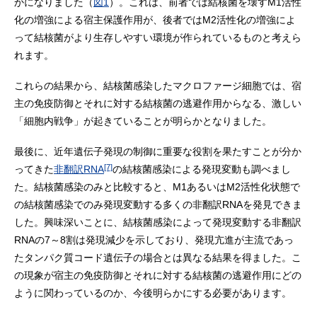
かになりました（
図1
）。これは、前者では結核菌を壊すM1活性
化の増強による宿主保護作用が、後者ではM2活性化の増強によ
って結核菌がより生存しやすい環境が作られているものと考えら
れます。
これらの結果から、結核菌感染したマクロファージ細胞では、宿
主の免疫防御とそれに対する結核菌の逃避作用からなる、激しい
「細胞内戦争」が起きていることが明らかとなりました。
最後に、近年遺伝子発現の制御に重要な役割を果たすことが分か
[7]
ってきた
非翻訳RNA
の結核菌感染による発現変動も調べまし
た。結核菌感染のみと比較すると、M1あるいはM2活性化状態で
の結核菌感染でのみ発現変動する多くの非翻訳RNAを発見できま
した。興味深いことに、結核菌感染によって発現変動する非翻訳
RNAの7～8割は発現減少を示しており、発現亢進が主流であっ
たタンパク質コード遺伝子の場合とは異なる結果を得ました。こ
の現象が宿主の免疫防御とそれに対する結核菌の逃避作用にどの
ように関わっているのか、今後明らかにする必要があります。