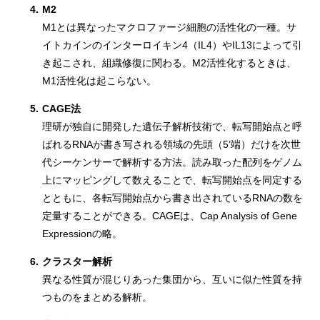
4.
M2
M1とは異なったマクロファージ細胞の活性化の一種。サ
イトカインのインターロイキン4（IL4）やIL13によって引
き起こされ、組織修復に関わる。M2活性化するときは、
M1活性化は起こらない。
5.
CAGE法
理研が独自に開発した遺伝子解析技術で、転写開始点と呼
ばれるRNAが書き写される領域の先頭（5’端）だけを次世
代シーケンサーで解析する方法。読み取った配列をゲノム
上にマッピングして数えることで、転写開始点を同定する
とともに、各転写開始点から書き出されているRNAの数を
定量することができる。CAGEは、Cap Analysis of Gene
Expressionの略。
6.
クラスター解析
異なる性質が混じりあった集団から、互いに似た性質を持
つものをまとめる解析。