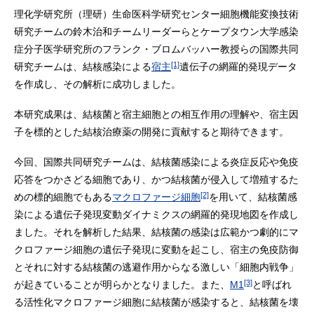
理化学研究所（理研）生命医科学研究センター細胞機能変換技術
研究チームの鈴木治和チームリーダーらとケープタウン大学感染
症分子医学研究所のフランク・ブロムバッハー教授らの国際共同
[1]
研究チームは、結核感染による
宿主
遺伝子の網羅的発現データ
を作成し、その解析に成功しました。
本研究成果は、結核菌と宿主細胞との相互作用の理解や、宿主因
子を標的とした結核治療薬の開発に貢献すると期待できます。
今回、国際共同研究チームは、結核菌感染による炎症反応や免疫
応答をつかさどる細胞であり、かつ結核菌が侵入して増殖するた
[2]
めの標的細胞でもある
マクロファージ細胞
を用いて、結核菌感
染による遺伝子発現変動ダイナミクスの網羅的発現地図を作成し
ました。それを解析した結果、結核菌の感染は広範かつ劇的にマ
クロファージ細胞の遺伝子発現に変動を起こし、宿主の免疫防御
とそれに対する結核菌の逃避作用からなる激しい「細胞内戦争」
[3]
が起きていることが明らかとなりました。また、
M1
と呼ばれ
る活性化マクロファージ細胞に結核菌が感染すると、結核菌を壊