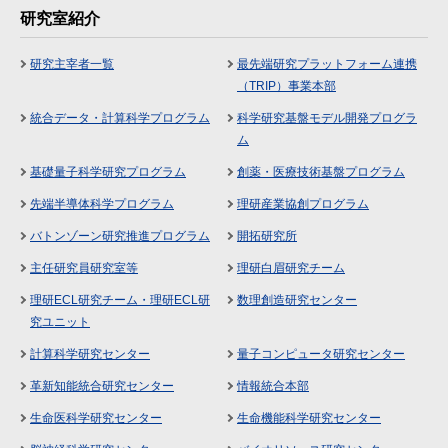
研究室紹介
研究主宰者一覧
最先端研究プラットフォーム連携
（TRIP）事業本部
統合データ・計算科学プログラム
科学研究基盤モデル開発プログラ
ム
基礎量子科学研究プログラム
創薬・医療技術基盤プログラム
先端半導体科学プログラム
理研産業協創プログラム
バトンゾーン研究推進プログラム
開拓研究所
主任研究員研究室等
理研白眉研究チーム
理研ECL研究チーム・理研ECL研
数理創造研究センター
究ユニット
計算科学研究センター
量子コンピュータ研究センター
革新知能統合研究センター
情報統合本部
生命医科学研究センター
生命機能科学研究センター