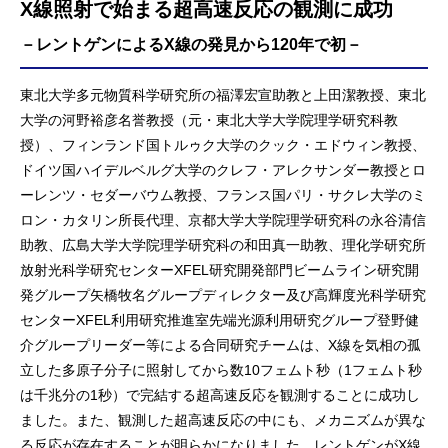
X線照射で始まる超高速反応の観測に成功
－レントゲンによるX線の発見から120年で初－
東北大学多元物質科学研究所の福澤宏宣助教と上田潔教授、東北
大学の河野裕彦名誉教授（元・東北大学大学院理学研究科教
授）、フィンランド国トルゥク大学のクック・エドウィン教授、
ドイツ国ハイデルベルグ大学のクレフ・アレクサンダー教授とロ
ーレンツ・セダーバウム教授、フランス国パリ・サクレ大学のミ
ロン・カタリン所長代理、京都大学大学院理学研究科の永谷清信
助教、広島大学大学院理学研究科の和田真一助教、理化学研究所
放射光科学研究センターXFEL研究開発部門ビームライン研究開
発グループ矢橋牧名グループディレクター及び高輝度光科学研究
センターXFEL利用研究推進室先端光源利用研究グループ登野健
介グループリーダー等による合同研究チームは、X線を気相の孤
立した多原子分子に照射してから数10フェムト秒（1フェムト秒
は千兆分の1秒）で完結する超高速反応を観測することに成功し
ました。また、観測した超高速反応の中にも、メカニズムが異な
る反応が存在することが明らかになりました。レントゲンがX線