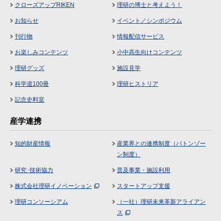
クローズアップRIKEN
理研の博士と考えよう！
お知らせ
イベント／シンポジウム
刊行物
情報配信サービス
お楽しみコンテンツ
小中高生向けコンテンツ
理研グッズ
施設見学
科学道100冊
理研ヒストリア
記念史料室
産学連携
知的財産情報
産業界との連携制度（バトンゾー
ン制度）
研究･技術協力
普及事業・施設利用
株式会社理研イノベーション
スタートアップ支援
理研コンソーシアム
（一社）理研未来革新アライアン
ス