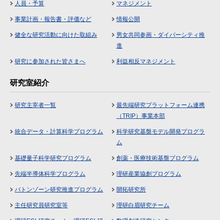
人員・予算
マネジメント
事業計画・報告書・評価など
情報公開
健全な研究活動に向けた取組み
男女共同参画・ダイバーシティ推
進
研究に参加された皆さまへ
利益相反マネジメント
研究室紹介
研究主宰者一覧
最先端研究プラットフォーム連携
（TRIP）事業本部
統合データ・計算科学プログラム
科学研究基盤モデル開発プログラ
ム
基礎量子科学研究プログラム
創薬・医療技術基盤プログラム
先端半導体科学プログラム
理研産業協創プログラム
バトンゾーン研究推進プログラム
開拓研究所
主任研究員研究室等
理研白眉研究チーム