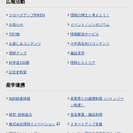
広報活動
クローズアップRIKEN
理研の博士と考えよう！
お知らせ
イベント／シンポジウム
刊行物
情報配信サービス
お楽しみコンテンツ
小中高生向けコンテンツ
理研グッズ
施設見学
科学道100冊
理研ヒストリア
記念史料室
産学連携
知的財産情報
産業界との連携制度（バトンゾー
ン制度）
研究･技術協力
普及事業・施設利用
株式会社理研イノベーション
スタートアップ支援