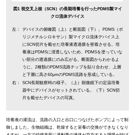
図1 視交叉上核（SCN）の長期培養を行ったPDMS製マイ
クロ流体デバイス
左：
デバイスの俯瞰図（上）と断面図（下）。PDMS（ポ
リジメチルシロキサン）製マイクロ流体デバイス上
にSCN切片を載せた培養液透過膜を密着させる。培
養液はPDMSに浸透しないため、PDMSを塗っていな
い部分の透過膜にのみ広がる。断面図からわかるよ
うに、2種類のPDMS流路チップを貼り合わせ、上層
と下層に高さ60μmのPDMS流路を形成している。
右：
SCN長期観察時の様子。（上）顕微鏡下の定温培養
器中にデバイスがセットされている。（下）SCN切
片を載せたデバイスの写真。
培養液の灌流は、流路の入口と出口につなげたポンプによって制
御しました。生物組織は、乾燥すると栄養の交換ができなくなり
ますが、一方で組織表面に過剰量の液体が存在すると呼吸が妨げ