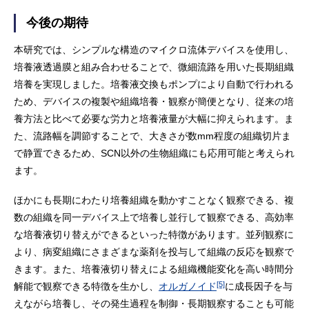
今後の期待
本研究では、シンプルな構造のマイクロ流体デバイスを使用し、
培養液透過膜と組み合わせることで、微細流路を用いた長期組織
培養を実現しました。培養液交換もポンプにより自動で行われる
ため、デバイスの複製や組織培養・観察が簡便となり、従来の培
養方法と比べて必要な労力と培養液量が大幅に抑えられます。ま
た、流路幅を調節することで、大きさが数mm程度の組織切片ま
で静置できるため、SCN以外の生物組織にも応用可能と考えられ
ます。
ほかにも長期にわたり培養組織を動かすことなく観察できる、複
数の組織を同一デバイス上で培養し並行して観察できる、高効率
な培養液切り替えができるといった特徴があります。並列観察に
より、病変組織にさまざまな薬剤を投与して組織の反応を観察で
きます。また、培養液切り替えによる組織機能変化を高い時間分
[5]
解能で観察できる特徴を生かし、
オルガノイド
に成長因子を与
えながら培養し、その発生過程を制御・長期観察することも可能