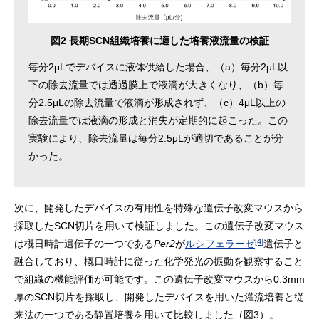
図2 長期SCN組織培養に適した培養液流量の検証
毎分2μLでデバイスに液体供給した場合、（a）毎分2μL以
下の除去流量では透過膜上で液滴が大きくなり、（b）毎
分2.5μLの除去流量で液滴が形成されず、（c）4μL以上の
除去流量では液滴の形成と消失が定期的に起こった。この
実験により、除去流量は毎分2.5μLが適切であることが分
かった。
次に、開発したデバイスの有用性を特殊な遺伝子改変マウスから
採取したSCN切片を用いて検証しました。この遺伝子改変マウス
[4]
は概日時計遺伝子の一つである
Per2
が
ルシフェラーゼ
遺伝子と
融合しており、概日時計に従った化学発光の振動を観察すること
で組織の機能評価が可能です。この遺伝子改変マウスから0.3mm
厚のSCN切片を採取し、開発したデバイスを用いた灌流培養と従
来法の一つである静置培養を用いて比較しました（図3）。