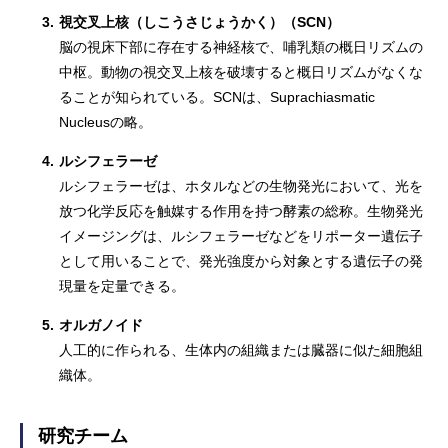
3.
視交叉上核（しこうさじょうかく）（SCN）
脳の視床下部に存在する神経核で、哺乳類の概日リズムの
中枢。動物の視交叉上核を破壊すると概日リズムがなくな
ることが知られている。SCNは、Suprachiasmatic
Nucleusの略。
4.
ルシフェラーゼ
ルシフェラーゼは、ホタルなどの生物発光において、光を
放つ化学反応を触媒する作用を持つ酵素の総称。生物発光
イメージングは、ルシフェラーゼなどをリポーター遺伝子
として用いることで、発光強度から対象とする遺伝子の発
現量を定量できる。
5.
オルガノイド
人工的に作られる、生体内の組織または臓器に似た細胞組
織体。
研究チーム