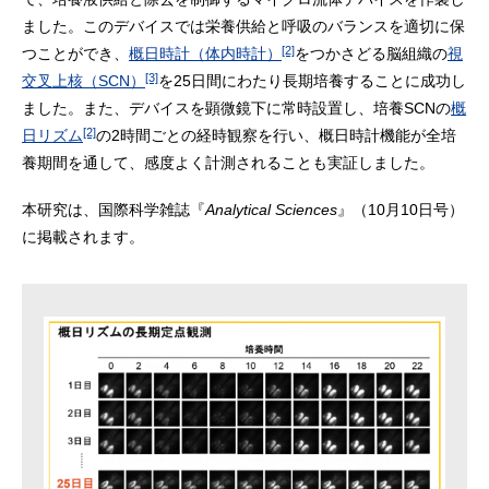
ました。このデバイスでは栄養供給と呼吸のバランスを適切に保
[2]
つことができ、
概日時計（体内時計）
をつかさどる脳組織の
視
[3]
交叉上核（SCN）
を25日間にわたり長期培養することに成功し
ました。また、デバイスを顕微鏡下に常時設置し、培養SCNの
概
[2]
日リズム
の2時間ごとの経時観察を行い、概日時計機能が全培
養期間を通して、感度よく計測されることも実証しました。
本研究は、国際科学雑誌『
Analytical Sciences
』（10月10日号）
に掲載されます。