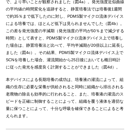
で、より早いことが観察されました（図4a）。発光強度近似曲線
の平均値の時間変化を追跡すると、静置培養法では培養後1週間
で約35％まで低下したのに対し、PDMS製マイクロ流体デバイス
による培養では、ほとんど低下は見られませんでした（図4b）。
この差を発光強度の半減期（発光強度の平均が50％まで減少する
時間）として表すと、PDMS製マイクロ流体デバイス上で培養し
た場合は、静置培養法と比べて、平均半減期が20倍以上に延長し
ました（図4c）。その結果、PDMS製マイクロ流体デバイス上で
SCNを培養した場合、灌流開始から25日後においても概日時計
に従った発光を感度良く計測することができました（図4d）。
本デバイスによる長期培養の成功は、培養液の灌流によって、組
織の生存に必要な栄養が供給されると同時に組織から排出される
老廃物の除去も効率的に行われること、また、培養液の灌流のス
ピードを正確に制御することによって、組織を覆う液体を適切な
量に保つことによって、十分な呼吸を確保できることによると考
えられます。