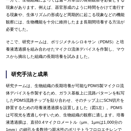
現象があります。例えば、器官形成のように時間をかけて進行す
る現象や、生体リズムの形成など周期的に起こる現象などの機能
観察には、生物機能を十分に維持したまま長期間培養する方法が
必要でした。
そこで、研究チームは、ポリジメチルシロキサン（PDMS）と培
養液透過膜を組み合わせたマイクロ流体デバイスを作製し、マウ
スから摘出した組織の長期培養を試みました。
研究手法と成果
研究チームは、生物組織の長期培養が可能なPDMS製マイクロ流
体デバイスを作製するため、ガラス基板上に流路パターンを転写
したPDMS流路チップを貼り合わせ、そのチップ上にSCN切片を
静置するための培養液透過膜を設置しました（図1左）。PDMS
は可視光を透過しやすいため、生物組織の観察に適します。培養
液透過膜は、直径0.4マイクロメートル（μm、1μmは1,000分の
1mm）の細孔を多数持つ親水性のポリテトラフロロエチレンで