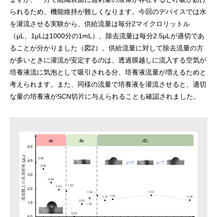
られるため、機能維持が難しくなります。今回のデバイスでは水
を灌流させる実験から、供給流量は毎分2マイクロリットル
（μL、1μLは1000分の1mL）、除去流量は毎分2.5μLが適切であ
ることが分かりました（図2）。供給流量に対して除去流量の方
が多いときに灌流が安定するのは、透過膜越しに流入する空気が
培養液流に気泡として吸引される分、培養液流量が増えるためと
考えられます。また、同様の流量で培養液を灌流させると、適切
な量の培養液がSCN切片に与えられることも確認されました。