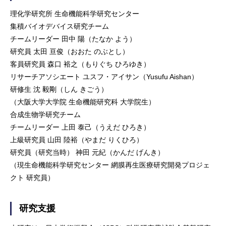
理化学研究所 生命機能科学研究センター
集積バイオデバイス研究チーム
チームリーダー 田中 陽（たなか よう）
研究員 太田 亘俊（おおた のぶとし）
客員研究員 森口 裕之（もりぐち ひろゆき）
リサーチアソシエート ユスフ・アイサン（Yusufu Aishan）
研修生 沈 毅剛（しん きごう）
（大阪大学大学院 生命機能研究科 大学院生）
合成生物学研究チーム
チームリーダー 上田 泰己（うえだ ひろき）
上級研究員 山田 陸裕（やまだ りくひろ）
研究員（研究当時） 神田 元紀（かんだ げんき）
（現生命機能科学研究センター 網膜再生医療研究開発プロジェ
クト 研究員）
研究支援