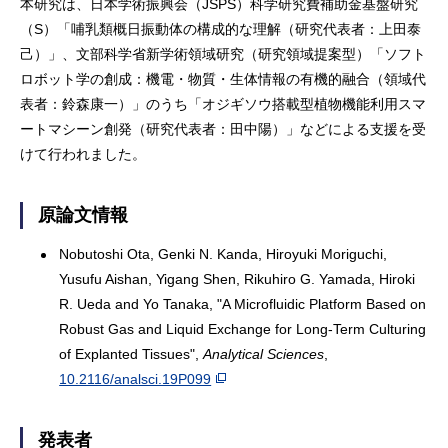
本研究は、日本学術振興会（JSPS）科学研究費補助金基盤研究
（S）「哺乳類概日振動体の構成的な理解（研究代表者：上田泰
己）」、文部科学省新学術領域研究（研究領域提案型）「ソフト
ロボット学の創成：機電・物質・生体情報の有機的融合（領域代
表者：鈴森康一）」のうち「オジギソウ搭載型植物機能利用スマ
ートマシーン創発（研究代表者：田中陽）」などによる支援を受
けて行われました。
原論文情報
Nobutoshi Ota, Genki N. Kanda, Hiroyuki Moriguchi,
Yusufu Aishan, Yigang Shen, Rikuhiro G. Yamada, Hiroki
R. Ueda and Yo Tanaka, "A Microfluidic Platform Based on
Robust Gas and Liquid Exchange for Long-Term Culturing
of Explanted Tissues",
Analytical Sciences
,
10.2116/analsci.19P099
発表者