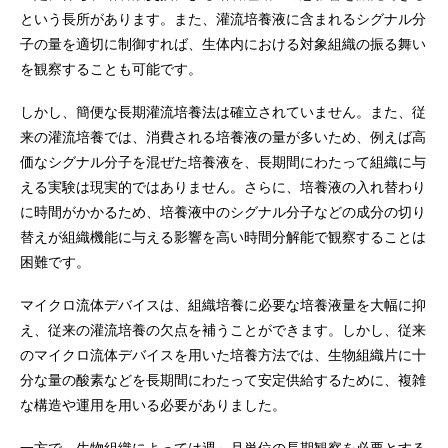
という長所があります。また、灌流培養液に含まれるシグナル分
子の量を適切に制御すれば、生体内における対象組織の振る舞い
を観察することも可能です。
しかし、簡便な長期灌流培養法は確立されていません。また、従
来の灌流培養では、消費される培養液の量が多いため、例えば高
価なシグナル分子を混ぜた培養液を、長期間にわたって組織に与
える実験は現実的ではありません。さらに、培養液の入れ替わり
に時間がかかるため、培養液中のシグナル分子などの成分の切り
替えが組織機能に与える影響を高い時間分解能で観察することは
困難です。
マイクロ流体デバイスは、組織培養に必要な培養液量を大幅に抑
え、従来の灌流培養の欠点を補うことができます。しかし、従来
のマイクロ流体デバイスを用いた培養方法では、生物組織片に十
分な量の酸素などを長期間にわたって安定供給するために、複雑
な構造や運用を用いる必要がありました。
一方で、生物組織によっては週～月単位の長期観察を必要とする