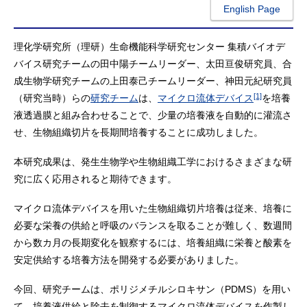
English Page
理化学研究所（理研）生命機能科学研究センター 集積バイオデ
バイス研究チームの田中陽チームリーダー、太田亘俊研究員、合
成生物学研究チームの上田泰己チームリーダー、神田元紀研究員
[1]
（研究当時）らの
研究チーム
は、
マイクロ流体デバイス
を培養
液透過膜と組み合わせることで、少量の培養液を自動的に灌流さ
せ、生物組織切片を長期間培養することに成功しました。
本研究成果は、発生生物学や生物組織工学におけるさまざまな研
究に広く応用されると期待できます。
マイクロ流体デバイスを用いた生物組織切片培養は従来、培養に
必要な栄養の供給と呼吸のバランスを取ることが難しく、数週間
から数カ月の長期変化を観察するには、培養組織に栄養と酸素を
安定供給する培養方法を開発する必要がありました。
今回、研究チームは、ポリジメチルシロキサン（PDMS）を用い
て、培養液供給と除去を制御するマイクロ流体デバイスを作製し