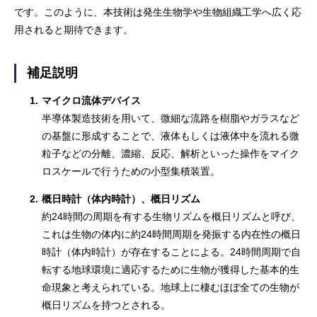
です。このように、本技術は発生生物学や生物組織工学へ広く応
用されると期待できます。
補足説明
1.
マイクロ流体デバイス
半導体製造技術を用いて、微細な流路を樹脂やガラスなど
の基盤に形成することで、液体もしくは液体中を流れる微
粒子などの分離、濃縮、反応、解析といった操作をマイク
ロスケールで行うための小型集積装置。
2.
概日時計（体内時計）、概日リズム
約24時間の周期を有する生物リズムを概日リズムと呼び、
これは生物の体内に約24時間周期を発振する内在性の概日
時計（体内時計）が存在することによる。24時間周期で自
転する地球環境に適応するために生物が獲得した基本的生
命現象と考えられている。地球上に棲むほぼ全ての生物が
概日リズムを持つとされる。