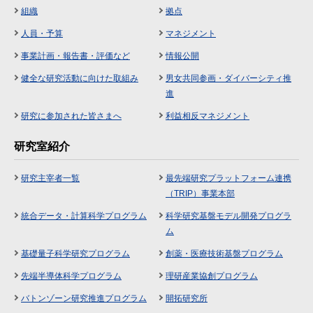
組織
拠点
人員・予算
マネジメント
事業計画・報告書・評価など
情報公開
健全な研究活動に向けた取組み
男女共同参画・ダイバーシティ推
進
研究に参加された皆さまへ
利益相反マネジメント
研究室紹介
研究主宰者一覧
最先端研究プラットフォーム連携
（TRIP）事業本部
統合データ・計算科学プログラム
科学研究基盤モデル開発プログラ
ム
基礎量子科学研究プログラム
創薬・医療技術基盤プログラム
先端半導体科学プログラム
理研産業協創プログラム
バトンゾーン研究推進プログラム
開拓研究所