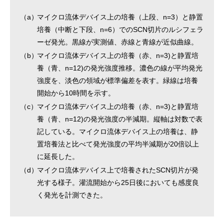
（a）
マイクロ流体デバイス上の培養（上段、n=3）と静置
培養（中断と下段、n=6）でのSCN切片のルシフェラ
ーゼ発光。黒線が実測値、赤線と青線が近似曲線。
（b）
マイクロ流体デバイス上の培養（赤、n=3)と静置培
養（青、n=12)の発光強度推移。濃色の線が平均発光
強度を、淡色の領域が標準偏差を表す。緑線は培養
開始から10時間を示す。
（c）
マイクロ流体デバイス上の培養（赤、n=3)と静置培
養（青、n=12)の発光強度の半減期。縦軸は対数で表
記している。マイクロ流体デバイス上の培養は、静
置培養法と比べて発光強度の平均半減期が20倍以上
に延長した。
（d）
マイクロ流体デバイス上で培養されたSCN切片が発
光する様子。灌流開始から25日後においても感度良
く発光を計測できた。