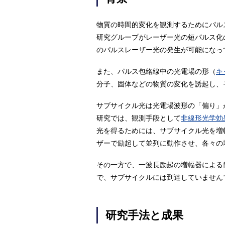
物質の時間的変化を観測するためにパル
研究グループがレーザー光の短パルス化
のパルスレーザー光の発生が可能になっ
また、パルス包絡線中の光電場の形（
キ
分子、固体などの物質の変化を誘起し、
サブサイクル光は光電場波形の「偏り」
研究では、観測手段として
非線形光学効
光を得るためには、サブサイクル光を増
ザーで励起して並列に動作させ、各々の
その一方で、一波長励起の増幅器による
で、サブサイクルには到達していません
研究手法と成果