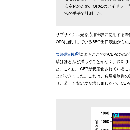
安定化のため、OPA1のアイドラ
渉の手法で計測した。
サブサイクル光を応用実験に使用する際
OPAに使用しているBBO出口表面から
[8]
負帰還制御
によるここでのCEPの安定
縞はほとんど揺らぐことがなく、図3（b）
た。これは、CEPが安定化されている
とができました。これは、負帰還制御の変調
り、若干不安定度が増しましたが、CE