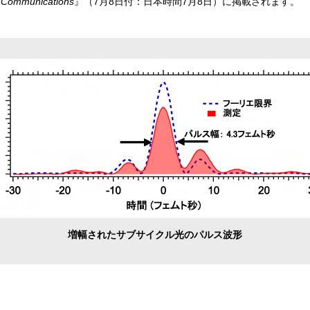
 Communications
』（7月8日付：日本時間7月8日）に掲載されます。
増幅されたサブサイクル光のパルス波形