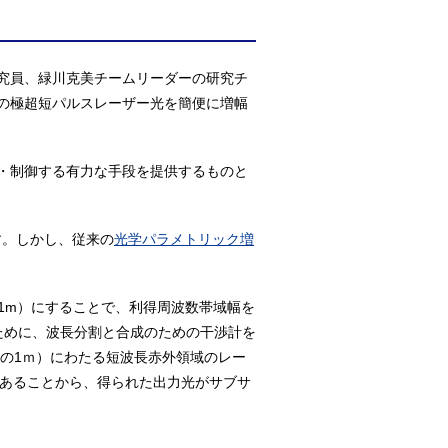
究員、緑川克美チームリーダーの研究チ
の極超短パルスレーザー光を簡便に増幅
・制御する有力な手段を提供するものと
す。しかし、従来の
光学パラメトリック増
分の1m）にすることで、利得周波数帯域幅を
ために、波長分割と合成のための干渉計を
0万分の1ｍ）にわたる短波長赤外領域のレー
）であることから、得られた出力光がサブサ