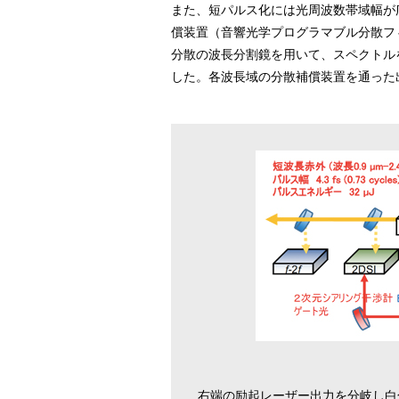
また、短パルス化には光周波数帯域幅が
償装置（音響光学プログラマブル分散フ
分散の波長分割鏡を用いて、スペクトルを
した。各波長域の分散補償装置を通った
右端の励起レーザー出力を分岐し白色