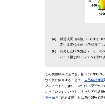
(a)
励起波長（縦軸）に対するOP
高い波長領域が1.5倍程度広く
(b)
開発したOPA励起レーザーの
パルス幅が約60フェムト秒で
この実験結果に基づき、図2に示すOP
[
ウム板に集光することで、
自己位相変調
クロメートル（μm、1μmは100万分
なっています。ただし、キャリア包絡線位
[2]
ラー光
（差周波光）を以降のOPAで増