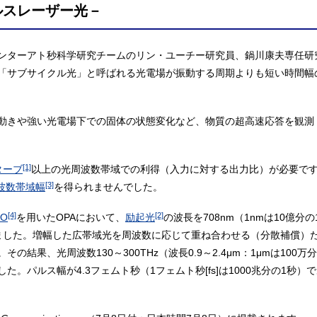
ルスレーザー光－
ンターアト秒科学研究チームのリン・ユーチー研究員、鍋川康夫専任研
「サブサイクル光」と呼ばれる光電場が振動する周期よりも短い時間幅
動きや強い光電場下での固体の状態変化など、物質の超高速応答を観測
[1]
ターブ
以上の光周波数帯域での利得（入力に対する出力比）が必要で
[3]
波数帯域幅
を得られませんでした。
[4]
[2]
O
を用いたOPAにおいて、
励起光
の波長を708nm（1nmは10億
ました。増幅した広帯域光を周波数に応じて重ね合わせる（分散補償）
結果、光周波数130～300THz（波長0.9～2.4μm：1μmは10
。パルス幅が4.3フェムト秒（1フェムト秒[fs]は1000兆分の1秒