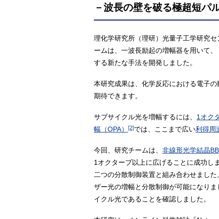
－波長の壁を破る極超短パ
理化学研究所（理研）光量子工学研究セ
ームは、一波長励起の増幅器を用いて、
する新たな手法を開発しました。
本研究成果は、化学反応における電子の
期待できます。
サブサイクル光を増幅するには、
1オク
[2]
幅（OPA）
では、ここまで広い
利得周
今回、研究チームは、
非線形光学結晶BB
1オクターブ以上に広げることに成功し
二つの分散制御装置と組み合わせました。その
ザー光の増幅と分散制御が可能になりました
イクル光であることを確認しました。