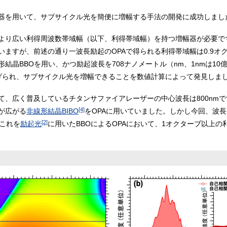
器を用いて、サブサイクル光を簡便に増幅する手法の開発に成功しまし
より広い利得周波数帯域幅（以下、利得帯域幅）を持つ増幅器が必要で
いますが、前述の通り一波長励起のOPAで得られる利得帯域幅は0.9
結晶BBOを用い、かつ励起波長を708ナノメートル（nm、1nmは10
げられ、サブサイクル光を増幅できることを数値計算によって発見しまし
、広く普及しているチタンサファイアレーザーの中心波長は800nmです
[4]
が広がる
非線形結晶BIBO
をOPAに用いていました。しかし今回、波長
[2]
これを
励起光
に用いたBBOによるOPAにおいて、1オクターブ以上