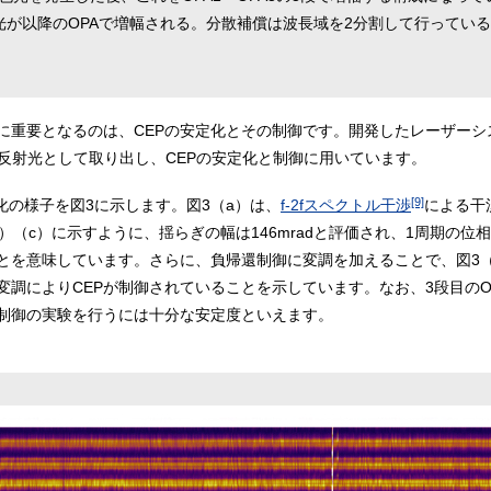
ー光が以降のOPAで増幅される。分散補償は波長域を2分割して行ってい
に重要となるのは、CEPの安定化とその制御です。開発したレーザーシス
の反射光として取り出し、CEPの安定化と制御に用いています。
[9]
化の様子を図3に示します。図3（a）は、
f-2fスペクトル干渉
による干
（c）に示すように、揺らぎの幅は146mradと評価され、1周期の位相
ことを意味しています。さらに、負帰還制御に変調を加えることで、図3
によりCEPが制御されていることを示しています。なお、3段目のOPA出
P制御の実験を行うには十分な安定度といえます。