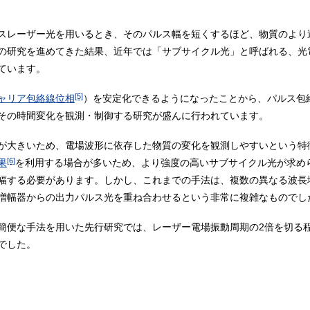
スレーザー光を用いるとき、そのパルス幅を短くするほど、物質のより
の研究を進めてきた結果、近年では「サブサイクル光」と呼ばれる、光
ています。
[5]
ャリア包絡線位相
）を安定化できるようになったことから、パルス包
その時間変化を観測・制御する研究が盛んに行われています。
が大きいため、電場波形に依存した物質の変化を観測しやすいという特
[6]
果
を利用する場合が多いため、より強度の高いサブサイクル光が求め
幅する必要があります。しかし、これまでの手法は、複数の異なる波長
増幅器からの出力パルス光を重ね合わせるという非常に複雑なものでし
簡便な手法を用いた先行研究では、レーザー電場振動周期の2倍を切る
でした。