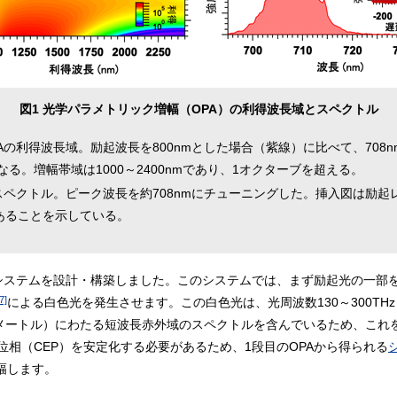
図1 光学パラメトリック増幅（OPA）の利得波長域とスペクトル
Aの利得波長域。励起波長を800nmとした場合（紫線）に比べて、708
なる。増幅帯域は1000～2400nmであり、1オクターブを超える。
スペクトル。ピーク波長を約708nmにチューニングした。挿入図は励
あることを示している。
Aシステムを設計・構築しました。このシステムでは、まず励起光の一部
7]
による白色光を発生させます。この白色光は、光周波数130～300THz（
の1メートル）にわたる短波長赤外域のスペクトルを含んでいるため、これ
相（CEP）を安定化する必要があるため、1段目のOPAから得られる
幅します。