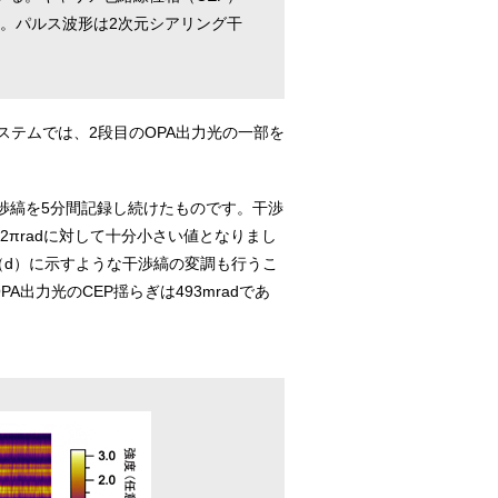
る。パルス波形は2次元シアリング干
テムでは、2段目のOPA出力光の一部を
渉縞を5分間記録し続けたものです。干渉
2πradに対して十分小さい値となりまし
（d）に示すような干渉縞の変調も行うこ
力光のCEP揺らぎは493mradであ