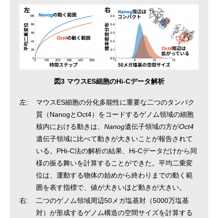
図3 マウスES細胞のHi-Cデータ解析
左:
マウスES細胞の分化多能性に重要な二つのタンパク
質（NanogとOct4）をコードするゲノム領域の細胞
核内における動きは、
Nanog
遺伝子領域の方が
Oct4
遺伝子領域に比べて動きが大きいことが報告されて
いる。PHi-C法の解析の結果、Hi-Cデータだけから同
様の振る舞いを計算することができた。平均二乗変
位は、運動する物体の始めから終わりまでの動く範
囲を表す指標で、値が大きいほど動きが大きい。
右:
二つのゲノム領域周辺50メガ塩基対（5000万塩基
対）が形成するゲノム構造の空間サイズを計算する