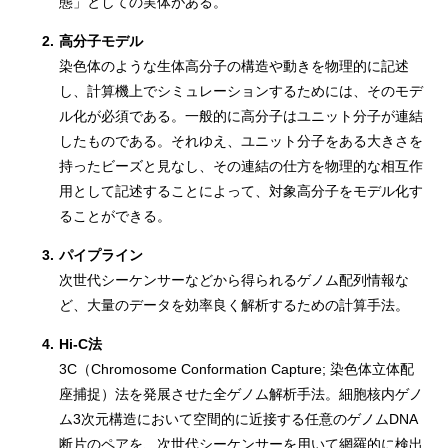
態」としての実体がある。
2.
高分子モデル
染色体のような生体高分子の構造や動きを物理的に記述
し、計算機上でシミュレーションするためには、そのモデ
ル化が必須である。一般的に高分子はユニット分子が連結
したものである。それゆえ、ユニット分子をある大きさを
持ったビーズと見なし、その連結の仕方を物理的な相互作
用として記述することによって、対象高分子をモデル化す
ることができる。
3.
パイプライン
次世代シーケンサーなどから得られるゲノム配列情報な
ど、大量のデータを効率良く解析するための計算手法。
4.
Hi-C法
3C（Chromosome Conformation Capture; 染色体立体配
座捕捉）法を発展させた全ゲノム解析手法。細胞核内ゲノ
ム3次元構造において空間的に近接する任意のゲノムDNA
断片のペアを、次世代シーケンサーを用いて網羅的に検出