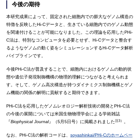
今後の期待
本研究成果によって、固定された細胞内での膨大なゲノム構造の
特徴を反映したHi-Cデータと、生きている細胞内でのゲノム動態
を関連付けることが可能になりました。この理論を応用したPHi-
C法は、特別なコンピュータを必要とせず、Hi-Cデータと整合す
るようなゲノムの動く姿をシミュレーションするHi-Cデータ解析
パイプラインです。
今後PHi-C法が普及することで、細胞内におけるゲノムの動的状
態や遺伝子発現制御機構の物理的理解につながると考えられま
す。そして、ゲノム高次構造が持つダイナミクス制御機構とゲノ
ム機能の関係の解明に貢献すると期待できます。
PHi-C法を応用したゲノムレオロジー解析技術の開発とPHi-C法
の今後の展開については米国生物物理学会による学術雑誌
注3）
『
Biophysical Journal
』（5月5日号）に掲載されました
。
なお、PHi-C法の解析コードは、
soyashinkai/PHi-Cのホームペー