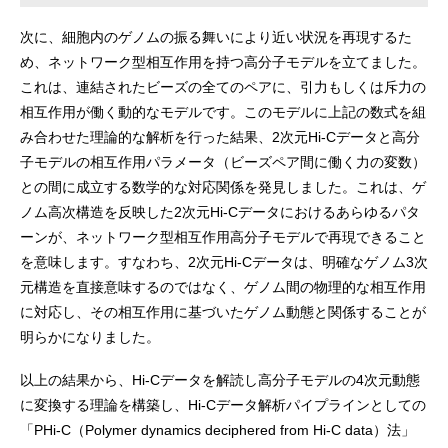
次に、細胞内のゲノムの振る舞いにより近い状況を再現するた
め、ネットワーク型相互作用を持つ高分子モデルを立てました。
これは、連結されたビーズの全てのペアに、引力もしくは斥力の
相互作用が働く動的なモデルです。このモデルに上記の数式を組
み合わせた理論的な解析を行った結果、2次元Hi-Cデータと高分
子モデルの相互作用パラメータ（ビーズペア間に働く力の変数）
との間に成立する数学的な対応関係を発見しました。これは、ゲ
ノム高次構造を反映した2次元Hi-Cデータにおけるあらゆるパタ
ーンが、ネットワーク型相互作用高分子モデルで再現できること
を意味します。すなわち、2次元Hi-Cデータは、明確なゲノム3次
元構造を直接意味するのではなく、ゲノム間の物理的な相互作用
に対応し、その相互作用に基づいたゲノム動態と関係することが
明らかになりました。
以上の結果から、Hi-Cデータを解読し高分子モデルの4次元動態
に変換する理論を構築し、Hi-Cデータ解析パイプラインとしての
「PHi-C（Polymer dynamics deciphered from Hi-C data）法」