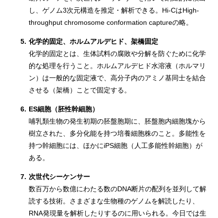
し、ゲノム3次元構造を推定・解析できる。Hi-CはHigh-
throughput chromosome conformation captureの略。
5.
化学的固定、ホルムアルデヒド、架橋固定
化学的固定とは、生体試料の腐敗や分解を防ぐために化学
的な処理を行うこと。ホルムアルデヒド水溶液（ホルマリ
ン）は一般的な固定液で、高分子内のアミノ基同士を結合
させる（架橋）ことで固定する。
6.
ES細胞（胚性幹細胞）
哺乳類生物の発生初期の胚盤胞期に、胚盤胞内細胞塊から
樹立された、多分化能を持つ培養細胞株のこと。多能性を
持つ幹細胞には、ほかにiPS細胞（人工多能性幹細胞）が
ある。
7.
次世代シーケンサー
数百万から数億にわたる数のDNA断片の配列を並列して解
読する技術。さまざまな生物種のゲノムを解読したり、
RNA発現量を解析したりするのに用いられる。今日では生