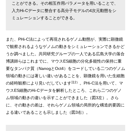
ことができる。その相互作用パラメータを用いることで、
入力Hi-Cデータに整合する高分子モデルの4次元動態をシ
ミュレーションすることができる。
また、PHi-C法によって再現されるゲノム動態が、実際に顕微鏡
で観察されるようなゲノムの動きをシミュレーションできるかど
うか調べました。共同研究グループの一人である広島大学の落合
博講師らはこれまでに、マウスES細胞の分化多能性の保持に重
要なタンパク質（NanogとOct4）をコードしている二つのゲノム
領域の動きには著しい違いがあることを、顕微鏡を用いた生細胞
注2）
の経時観察により見いだしています
。PHi-C法を用いて、マ
ウスES細胞のHi-Cデータを解析したところ、これら二つのゲノ
ム領域の動きの違いを示すことができました（図3左）。さら
に、その動きの差は、それらゲノム領域の局所的な構造的要因に
よる違いであることも示しました（図3右）。