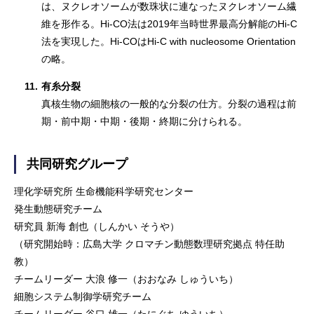
は、ヌクレオソームが数珠状に連なったヌクレオソーム繊
維を形作る。Hi-CO法は2019年当時世界最高分解能のHi-C
法を実現した。Hi-COはHi-C with nucleosome Orientation
の略。
11.
有糸分裂
真核生物の細胞核の一般的な分裂の仕方。分裂の過程は前
期・前中期・中期・後期・終期に分けられる。
共同研究グループ
理化学研究所 生命機能科学研究センター
発生動態研究チーム
研究員 新海 創也（しんかい そうや）
（研究開始時：広島大学 クロマチン動態数理研究拠点 特任助
教）
チームリーダー 大浪 修一（おおなみ しゅういち）
細胞システム制御学研究チーム
チームリーダー 谷口 雄一（たにぐち ゆういち）