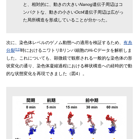
と、相対的に、動きの大きい
Nanog
遺伝子周辺はコ
ンパクトな、動きの小さい
Oct4
遺伝子周辺は広がっ
た局所構造を形成していることが分かった。
次に、染色体レベルのゲノム動態への適用を検証するため、
有糸
[11]
分裂
時におけるニワトリBリンパ細胞のHi-Cデータを解析しま
した。これについても、顕微鏡で観察される一般的な染色体の形
状変化の通り、染色体凝縮過程における棒状構造への経時的で動
的な状態変化を再現できました（図4）。