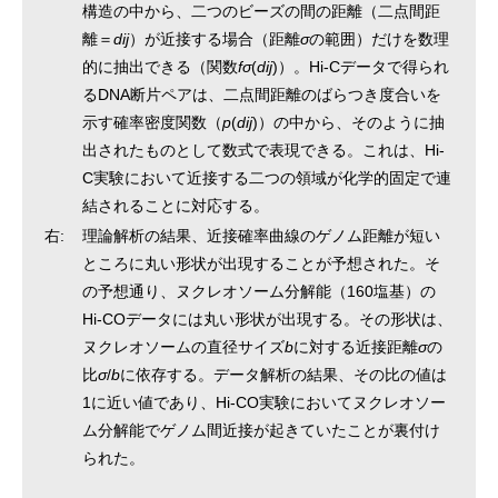
構造の中から、二つのビーズの間の距離（二点間距
離＝
dij
）が近接する場合（距離
σ
の範囲）だけを数理
的に抽出できる（関数
fσ
(
dij
)）。Hi-Cデータで得られ
るDNA断片ペアは、二点間距離のばらつき度合いを
示す確率密度関数（
p
(
dij
)）の中から、そのように抽
出されたものとして数式で表現できる。これは、Hi-
C実験において近接する二つの領域が化学的固定で連
結されることに対応する。
右:
理論解析の結果、近接確率曲線のゲノム距離が短い
ところに丸い形状が出現することが予想された。そ
の予想通り、ヌクレオソーム分解能（160塩基）の
Hi-COデータには丸い形状が出現する。その形状は、
ヌクレオソームの直径サイズ
b
に対する近接距離
σ
の
比
σ
/
b
に依存する。データ解析の結果、その比の値は
1に近い値であり、Hi-CO実験においてヌクレオソー
ム分解能でゲノム間近接が起きていたことが裏付け
られた。