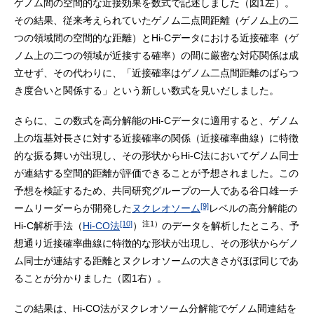
ゲノム間の空間的な近接効果を数式で記述しました（図1左）。
その結果、従来考えられていたゲノム二点間距離（ゲノム上の二
つの領域間の空間的な距離）とHi-Cデータにおける近接確率（ゲ
ノム上の二つの領域が近接する確率）の間に厳密な対応関係は成
立せず、その代わりに、「近接確率はゲノム二点間距離のばらつ
き度合いと関係する」という新しい数式を見いだしました。
さらに、この数式を高分解能のHi-Cデータに適用すると、ゲノム
上の塩基対長さに対する近接確率の関係（近接確率曲線）に特徴
的な振る舞いが出現し、その形状からHi-C法においてゲノム同士
が連結する空間的距離が評価できることが予想されました。この
予想を検証するため、共同研究グループの一人である谷口雄一チ
[9]
ームリーダーらが開発した
ヌクレオソーム
レベルの高分解能の
[10]
注1）
Hi-C解析手法（
Hi-CO法
）
のデータを解析したところ、予
想通り近接確率曲線に特徴的な形状が出現し、その形状からゲノ
ム同士が連結する距離とヌクレオソームの大きさがほぼ同じであ
ることが分かりました（図1右）。
この結果は、Hi-CO法がヌクレオソーム分解能でゲノム間連結を