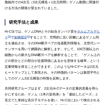
胞核内での4次元（3次元構造＋1次元時間）ゲノム動態に関連付
ける方法の開発が望まれていました。
研究手法と成果
Hi-C法では、ゲノムDNAとその結合タンパク質を
ホルムアルデヒ
[5]
[5]
ド
で
架橋固定
することで、空間的に近い距離にあるゲノム同
士を連結させ、そのDNA断片ペアの塩基配列情報を、次世代シー
ケンサーを用いて網羅的に解析します。そして、100万個以上の
細胞からの膨大なDNA断片ペアを解析することで、「ゲノム上の
どの部分とどの部分が近接関係にあるかを意味する確率」という
定量情報を得ることができます。このようなHi-Cデータは2次元
ヒートマップとして表現され、その特徴的パターンは集団平均と
してのゲノム3次元構造の特徴を反映します。
共同研究グループはまず、2次元Hi-Cデータの定量的意義を明ら
かにするため、ゲノム（1本の染色体）を「連結したビーズ」と
見立てた単純な高分子モデルを使い、Hi-C法において検出される