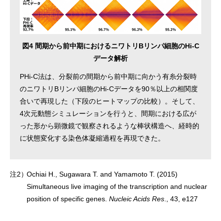
図4 間期から前中期におけるニワトリBリンパ細胞のHi-C
データ解析
PHi-C法は、分裂前の間期から前中期に向かう有糸分裂時
のニワトリBリンパ細胞のHi-Cデータを90％以上の相関度
合いで再現した（下段のヒートマップの比較）。そして、
4次元動態シミュレーションを行うと、間期における広が
った形から顕微鏡で観察されるような棒状構造へ、経時的
に状態変化する染色体凝縮過程を再現できた。
注2）
Ochiai H., Sugawara T. and Yamamoto T. (2015)
Simultaneous live imaging of the transcription and nuclear
position of specific genes.
Nucleic Acids Res
., 43, e127