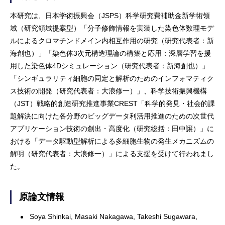
本研究は、日本学術振興会（JSPS）科学研究費補助金新学術領
域（研究領域提案型）「分子修飾情報を実装した染色体数理モデ
ルによるクロマチンドメイン内相互作用の研究（研究代表者：新
海創也）」「染色体3次元構造理論の構築と応用：深層学習を援
用した染色体4Dシミュレーション（研究代表者：新海創也）」
「シンギュラリティ細胞の同定と解析のためのインフォマティク
ス技術の開発（研究代表者：大浪修一）」、科学技術振興機構
（JST）戦略的創造研究推進事業CREST「科学的発見・社会的課
題解決に向けた各分野のビッグデータ利活用推進のための次世代
アプリケーション技術の創出・高度化（研究総括：田中譲）」に
おける「データ駆動型解析による多細胞生物の発生メカニズムの
解明（研究代表者：大浪修一）」による支援を受けて行われまし
た。
原論文情報
Soya Shinkai, Masaki Nakagawa, Takeshi Sugawara,