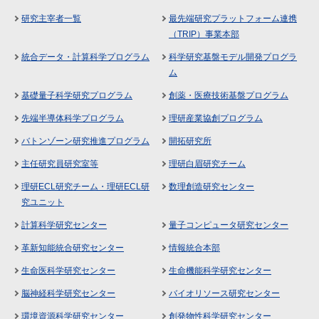
研究主宰者一覧
最先端研究プラットフォーム連携
（TRIP）事業本部
統合データ・計算科学プログラム
科学研究基盤モデル開発プログラ
ム
基礎量子科学研究プログラム
創薬・医療技術基盤プログラム
先端半導体科学プログラム
理研産業協創プログラム
バトンゾーン研究推進プログラム
開拓研究所
主任研究員研究室等
理研白眉研究チーム
理研ECL研究チーム・理研ECL研
数理創造研究センター
究ユニット
計算科学研究センター
量子コンピュータ研究センター
革新知能統合研究センター
情報統合本部
生命医科学研究センター
生命機能科学研究センター
脳神経科学研究センター
バイオリソース研究センター
環境資源科学研究センター
創発物性科学研究センター