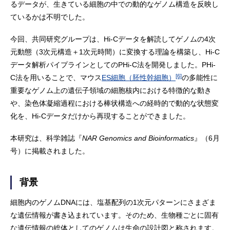
るデータが、生きている細胞の中での動的なゲノム構造を反映し
ているかは不明でした。
今回、共同研究グループは、Hi-Cデータを解読してゲノムの4次
元動態（3次元構造＋1次元時間）に変換する理論を構築し、Hi-C
データ解析パイプラインとしてのPHi-C法を開発しました。PHi-
[6]
C法を用いることで、マウス
ES細胞（胚性幹細胞）
の多能性に
重要なゲノム上の遺伝子領域の細胞核内における特徴的な動き
や、染色体凝縮過程における棒状構造への経時的で動的な状態変
化を、Hi-Cデータだけから再現することができました。
本研究は、科学雑誌『
NAR Genomics and Bioinformatics
』（6月
号）に掲載されました。
背景
細胞内のゲノムDNAには、塩基配列の1次元パターンにさまざま
な遺伝情報が書き込まれています。そのため、生物種ごとに固有
な遺伝情報の総体としてのゲノムは生命の設計図と称されます。