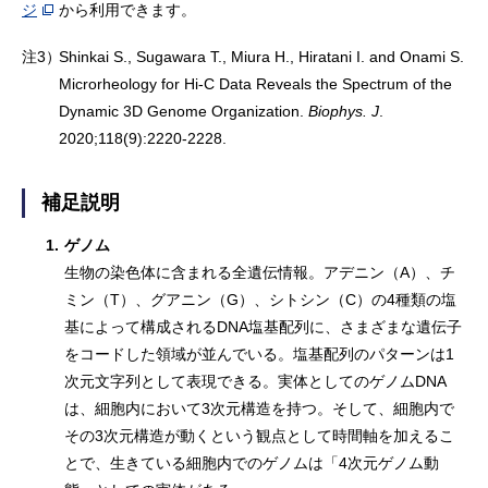
ジ
から利用できます。
注3）
Shinkai S., Sugawara T., Miura H., Hiratani I. and Onami S.
Microrheology for Hi-C Data Reveals the Spectrum of the
Dynamic 3D Genome Organization.
Biophys. J
.
2020;118(9):2220-2228.
補足説明
1.
ゲノム
生物の染色体に含まれる全遺伝情報。アデニン（A）、チ
ミン（T）、グアニン（G）、シトシン（C）の4種類の塩
基によって構成されるDNA塩基配列に、さまざまな遺伝子
をコードした領域が並んでいる。塩基配列のパターンは1
次元文字列として表現できる。実体としてのゲノムDNA
は、細胞内において3次元構造を持つ。そして、細胞内で
その3次元構造が動くという観点として時間軸を加えるこ
とで、生きている細胞内でのゲノムは「4次元ゲノム動