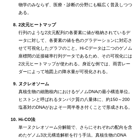
物学のみならず、医療・診断の分野にも幅広く普及しつつ
ある。
8.
2次元ヒートマップ
行列のような2次元配列の各要素に値が格納されているデ
ータに対して、各要素の値を色のグラデーションに対応さ
せて可視化したグラフのこと。Hi-Cデータは二つのゲノム
座標間の近接確率行列データであるため、その可視化には
2次元ヒートマップが使われる。身近な例では、雨雲レー
ダーによって地図上の降水量が可視化される。
9.
ヌクレオソーム
真核生物の細胞核内におけるゲノムDNAの最小構造単位。
ヒストンと呼ばれるタンパク質の八量体に、約150～200
塩基対のDNAがおよそ一周半巻き付くことで形成される。
10.
Hi-CO法
単一ヌクレオソーム分解能で、さらにそれぞれの配向を含
めたゲノム3次元構造解析を行う手法。真核生物のDNA