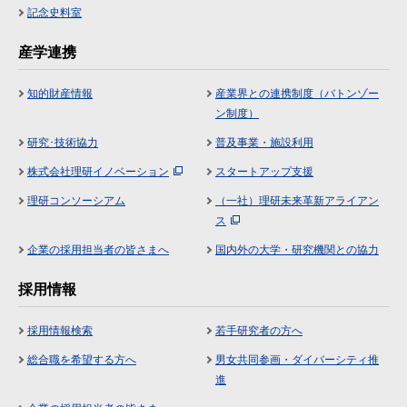
記念史料室
産学連携
知的財産情報
産業界との連携制度（バトンゾー
ン制度）
研究･技術協力
普及事業・施設利用
株式会社理研イノベーション
スタートアップ支援
理研コンソーシアム
（一社）理研未来革新アライアン
ス
企業の採用担当者の皆さまへ
国内外の大学・研究機関との協力
採用情報
採用情報検索
若手研究者の方へ
総合職を希望する方へ
男女共同参画・ダイバーシティ推
進