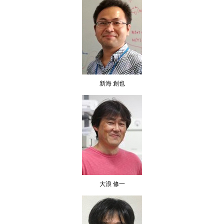
新海 創也
大浪 修一