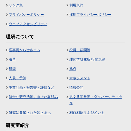
リンク集
利用規約
プライバシーポリシー
採用プライバシーポリシー
ウェブアクセシビリティ
理研について
理事長から皆さまへ
役員・顧問等
沿革
理化学研究所 行動規範
組織
拠点
人員・予算
マネジメント
事業計画・報告書・評価など
情報公開
健全な研究活動に向けた取組み
男女共同参画・ダイバーシティ推
進
研究に参加された皆さまへ
利益相反マネジメント
研究室紹介