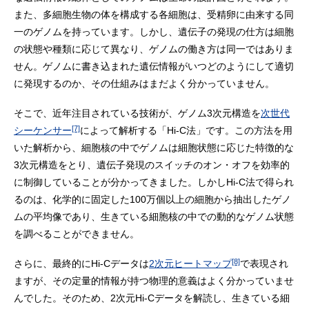
また、多細胞生物の体を構成する各細胞は、受精卵に由来する同
一のゲノムを持っています。しかし、遺伝子の発現の仕方は細胞
の状態や種類に応じて異なり、ゲノムの働き方は同一ではありま
せん。ゲノムに書き込まれた遺伝情報がいつどのようにして適切
に発現するのか、その仕組みはまだよく分かっていません。
そこで、近年注目されている技術が、ゲノム3次元構造を
次世代
[7]
シーケンサー
によって解析する「Hi-C法」です。この方法を用
いた解析から、細胞核の中でゲノムは細胞状態に応じた特徴的な
3次元構造をとり、遺伝子発現のスイッチのオン・オフを効率的
に制御していることが分かってきました。しかしHi-C法で得られ
るのは、化学的に固定した100万個以上の細胞から抽出したゲノ
ムの平均像であり、生きている細胞核の中での動的なゲノム状態
を調べることができません。
[8]
さらに、最終的にHi-Cデータは
2次元ヒートマップ
で表現され
ますが、その定量的情報が持つ物理的意義はよく分かっていませ
んでした。そのため、2次元Hi-Cデータを解読し、生きている細