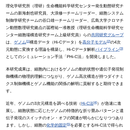
理化学研究所（理研）生命機能科学研究センター発生動態研究チ
ームの新海創也研究員、大浪修一チームリーダー、細胞システム
制御学研究チームの谷口雄一チームリーダー、広島大学クロマチ
ン動態数理研究拠点の冨樫祐一准教授（理研生命機能科学研究セ
ンター細胞場構造研究チーム上級研究員）らの
共同研究グループ
[1]
[2]
は、
ゲノム
構造データ（Hi-Cデータ）を
高分子モデル
の4次
[3]
元動態に変換する理論を構築し、Hi-Cデータ解析
パイプライン
としてのシミュレーション手法「PHi-C法」を開発しました。
本研究成果は、細胞内におけるゲノムの動的状態や遺伝子発現制
御機構の物理的理解につながり、ゲノム高次構造が持つダイナミ
クス制御機構とゲノム機能の関係の解明に貢献すると期待できま
す。
[4]
近年、ゲノムの3次元構造を調べる技術（
Hi-C法
）が急速に進
展し、細胞状態に応じたゲノムの特徴的な折り畳みパターンと遺
伝子発現のスイッチのオン・オフの関連が明らかになりつつあり
[5]
ます。しかし、細胞の
化学的固定
を必要とするHi-C法で得られ