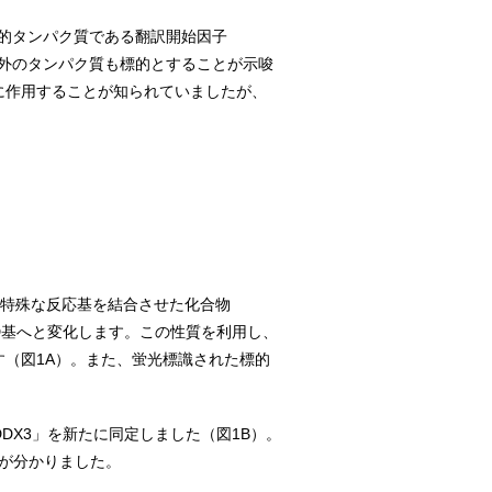
的タンパク質である翻訳開始因子
A以外のタンパク質も標的とすることが示唆
に作用することが知られていましたが、
る特殊な反応基を結合させた化合物
BD基へと変化します。この性質を利用し、
す（図1A）。また、蛍光標識された標的
DDX3」を新たに同定しました（図1B）。
が分かりました。