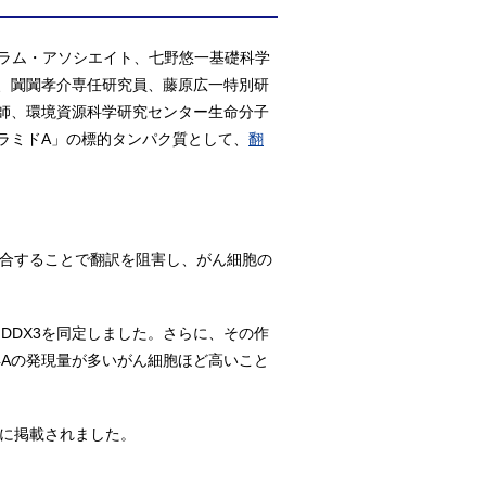
グラム・アソシエイト、七野悠一基礎科学
、闐闐孝介専任研究員、藤原広一特別研
師、環境資源科学研究センター生命分子
ラミドA」の標的タンパク質として、
翻
。
合することで翻訳を阻害し、がん細胞の
DDX3を同定しました。さらに、その作
4Aの発現量が多いがん細胞ほど高いこと
）に掲載されました。