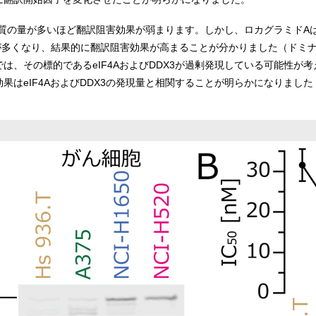
質の量が多いほど翻訳阻害効果が弱まります。しかし、ロカグラミドA
DX3が多くなり、結果的に翻訳阻害効果が高まることが分かりました（ド
は、その標的であるeIF4AおよびDDX3が過剰発現している可能性が
はeIF4AおよびDDX3の発現量と相関することが明らかになりました（