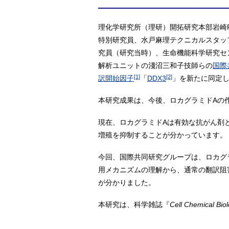
理化学研究所（理研）開拓研究本部岩崎
特別研究員、水戸麻理テクニカルスタッ
究員（研究当時）、生命機能科学研究セ
解析ユニットの淺沼三和子技師らの
国際
[1]
[2]
訳開始因子
「
DDX3
」を新たに同定
本研究成果は、今後、ロカグラミドAの
現在、ロカグラミドAは有効な抗がん剤
増殖を抑制することが分かっています。
今回、国際共同研究グループは、ロカグラ
用メカニズムの理解から、通常の翻訳阻害
が分かりました。
本研究は、科学雑誌『
Cell Chemical Bio