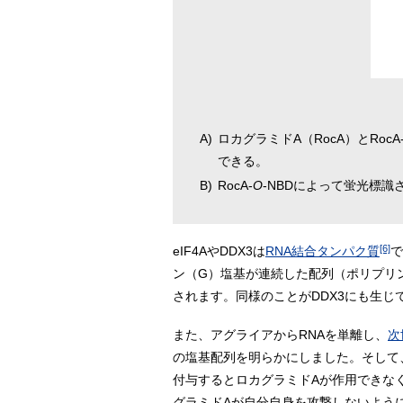
A)
ロカグラミドA（RocA）とRocA
できる。
B)
RocA-
O
-NBDによって蛍光標識
[6]
eIF4AやDDX3は
RNA結合タンパク質
で
ン（G）塩基が連続した配列（ポリプリ
されます。同様のことがDDX3にも生じ
また、アグライアからRNAを単離し、
次
の塩基配列を明らかにしました。そして、
付与するとロカグラミドAが作用できな
グラミドAが自分自身を攻撃しないよう