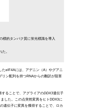
cAの標的タンパク質に蛍光標識を導入
れた。
たeIF4Aには、アデニン（A）やグアニ
プリン配列を持つRNAからの翻訳が阻害
築することで、アグライアの
DDX3
遺伝子
ました。この点突然変異をヒトDDX3に
質の遺伝子に変異を獲得することで、ロカ