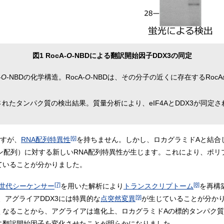
図1 RocA-
O
-NBDによる翻訳開始因子DDX3の同定
-
O
-NBDの化学構造。RocA-
O
-NBDは、その分子の近くに存在するRo
されたタンパク質の検出結果。質量分析により、eIF4AとDDX3が同定さ
[6]
すが、
RNA配列特異性
を持ちません。しかし、ロカグラミドAと結合し
ン配列）に対する新しいRNA配列特異性が生じます。これにより、ポリ
ていることが分かりました。
[7]
[8]
世代シーケンサー
を用いた解析により
トランスクリプトーム
を再構
[9]
アグライアDDX3には特異的な
点突然変異
が生じていることが分かり
くなることから、アグライアは進化上、ロカグラミドAの標的タンパク
に翻訳開始因子を変化させたことが明らかになりました。