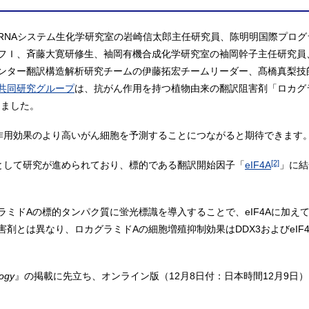
RNAシステム生化学研究室の岩崎信太郎主任研究員、陈明明国際プロ
フＩ、斉藤大寛研修生、袖岡有機合成化学研究室の袖岡幹子主任研究員
ンター翻訳構造解析研究チームの伊藤拓宏チームリーダー、髙橋真梨技
共同研究グループ
は、抗がん作用を持つ植物由来の翻訳阻害剤「ロカグ
しました。
作用効果のより高いがん細胞を予測することにつながると期待できます
[2]
として研究が進められており、標的である翻訳開始因子「
eIF4A
」に結
ミドAの標的タンパク質に蛍光標識を導入することで、eIF4Aに加えて
剤とは異なり、ロカグラミドAの細胞増殖抑制効果はDDX3およびeIF
logy
』の掲載に先立ち、オンライン版（12月8日付：日本時間12月9日