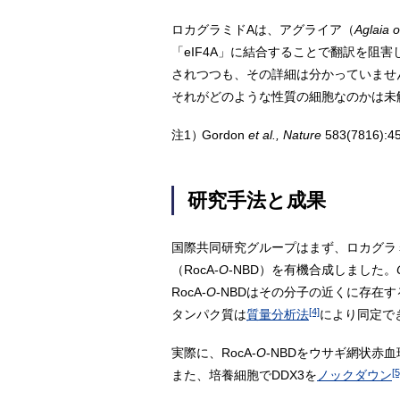
ロカグラミドAは、アグライア（
Aglaia 
「eIF4A」に結合することで翻訳を阻
されつつも、その詳細は分かっていませ
それがどのような性質の細胞なのかは未
注1）
Gordon
et al., Nature
583(7816):459
研究手法と成果
国際共同研究グループはまず、ロカグラミ
（RocA-
O
-NBD）を有機合成しました。
RocA-
O
-NBDはその分子の近くに存在
[4]
タンパク質は
質量分析法
により同定で
実際に、RocA-
O
-NBDをウサギ網状赤
[5
また、培養細胞でDDX3を
ノックダウン