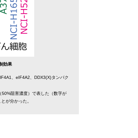
制効果
4A1、eIF4A2、DDX3(X)タンパク
（50%阻害濃度）で表した（数字が
ことが分かった。