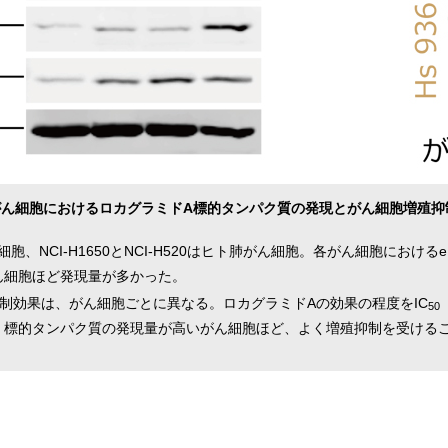
 がん細胞におけるロカグラミドA標的タンパク質の発現とがん細胞増殖抑
ん細胞、NCI-H1650とNCI-H520はヒト肺がん細胞。各がん細胞におけるeIF
ん細胞ほど発現量が多かった。
制効果は、がん細胞ごとに異なる。ロカグラミドAの効果の程度をIC
50
。標的タンパク質の発現量が高いがん細胞ほど、よく増殖抑制を受ける