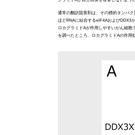
通常の翻訳阻害剤は、その標的タンパク
ほどRNAに結合するeIF4AおよびD
ロカグラミドAが作用しやすいがん細胞で
を調べたところ、ロカグラミドAの作用効果