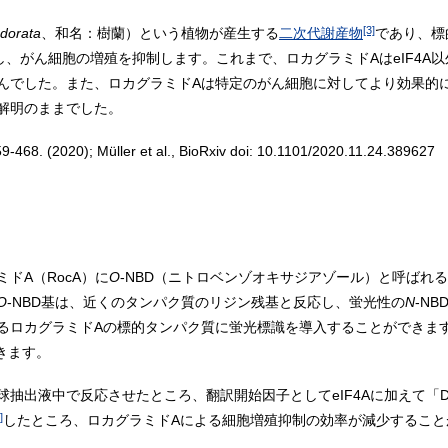
[3]
odorata
、和名：樹蘭）という植物が産生する
二次代謝産物
であり、標
害し、がん細胞の増殖を抑制します。これまで、ロカグラミドAはeIF4
んでした。また、ロカグラミドAは特定のがん細胞に対してより効果的
解明のままでした。
-468. (2020); Müller et al., BioRxiv doi: 10.1101/2020.11.24.389627
ドA（RocA）に
O
-NBD（ニトロベンゾオキサジアゾール）と呼ばれ
O
-NBD基は、近くのタンパク質のリジン残基と反応し、蛍光性の
N
-N
するロカグラミドAの標的タンパク質に蛍光標識を導入することができま
きます。
血球抽出液中で反応させたところ、翻訳開始因子としてeIF4Aに加えて「
]
したところ、ロカグラミドAによる細胞増殖抑制の効率が減少すること