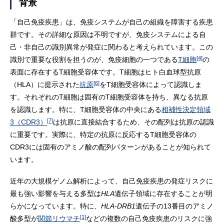
背景
「自己免疫疾患」は、免疫システムが自己の組織を障害する疾患
群です。その詳細な原因は不明ですが、免疫システムによる自
己・非自己の識別異常が発症に関わると考えられています。この
[4]
識別で重要な役割を担うのが、免疫細胞の一つである
T細胞
の
表面に存在するT細胞受容体です。T細胞はヒト白血球型抗原
[6]
（HLA）に提示された
抗原
をT細胞受容体によって認識しま
す。それぞれのT細胞は固有のT細胞受容体を持ち、異なる抗原
を認識します。特に、T細胞受容体の中央にある
相補性決定領域
[7]
3（CDR3）
は抗原に直接結合するため、その配列は抗原の認識
に重要です。実際に、特定の抗原に反応するT細胞受容体の
CDR3には固有のアミノ酸の配列パターンがあることが知られて
います。
近年の大規模ゲノム解析によって、自己免疫疾患の発症リスクに
最も強い影響を与える多型は
HLA
遺伝子領域に存在することが明
らかになっています。特に、
HLA-DRB1
遺伝子の13番目のアミノ
[1]
酸多型が
関節リウマチ
などの複数の自己免疫疾患のリスクに強