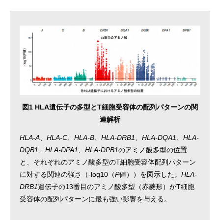
図1 HLA遺伝子の多型とT細胞受容体の配列パターンの関
連解析
HLA-A
、
HLA-C
、
HLA-B
、
HLA-DRB1
、
HLA-DQA1
、
HLA-
DQB1
、
HLA-DPA1
、
HLA-DPB1
のアミノ酸多型の位置
と、それぞれのアミノ酸多型のT細胞受容体配列パターン
に対する関連の強さ（-log10（
P
値））を図示した。
HLA-
DRB1
遺伝子の13番目のアミノ酸多型（赤菱形）がT細胞
受容体の配列パターンに最も強い影響を与える。