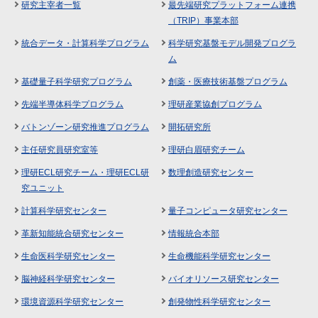
研究主宰者一覧
最先端研究プラットフォーム連携
（TRIP）事業本部
統合データ・計算科学プログラム
科学研究基盤モデル開発プログラ
ム
基礎量子科学研究プログラム
創薬・医療技術基盤プログラム
先端半導体科学プログラム
理研産業協創プログラム
バトンゾーン研究推進プログラム
開拓研究所
主任研究員研究室等
理研白眉研究チーム
理研ECL研究チーム・理研ECL研
数理創造研究センター
究ユニット
計算科学研究センター
量子コンピュータ研究センター
革新知能統合研究センター
情報統合本部
生命医科学研究センター
生命機能科学研究センター
脳神経科学研究センター
バイオリソース研究センター
環境資源科学研究センター
創発物性科学研究センター