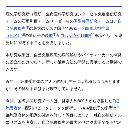
理化学研究所（理研）生命医科学研究センターヒト免疫遺伝研究
チームの石垣和慶チームリーダーらの
国際共同研究チーム
は、
自
[1]
己免疫疾患
の最大のリスク因子である
ヒト白血球型抗原
[2]
[3]
[4]
（HLA）
の遺伝子の
多型
が
自己反応性T細胞
を増やし、疾患
発症に関与することを発見しました。
本研究成果は、自己免疫疾患の病態解明やバイオマーカーの開発
に役立つだけでなく、新しい治療方法の開発に貢献すると期待で
きます。
近年、T細胞受容体のアミノ酸配列データは蓄積しつつあります
が、その解析手法はまだ確立していません。
今回、国際共同研究チームは、健常人約800人から収集した
T細
[5]
胞受容体
配列のビックデータを解析し、
HLA
遺伝子の多型とT
細胞受容体の配列の関連を詳しく評価しました。独自の解析アル
ゴリズムを考案し、自己免疫疾患の最大のリスク因子である
HLA