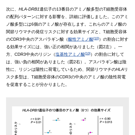
次に、
HLA-DRB1
遺伝子の13番目のアミノ酸多型のT細胞受容体
の配列パターンに対する影響を、詳細に評価しました。このアミ
ノ酸多型には6個のアミノ酸が存在します。これらのアミノ酸の
関節リウマチの発症リスクに対する効果サイズと、T細胞受容体
[10]
のCDR3中央のアスパラギン酸（
酸性アミノ酸
）の割合に対す
る効果サイズには、強い正の相関がありました（図2左）。一
[10]
方、CDR3中央のリジン（
塩基性アミノ酸
）の割合に対して
は、強い負の相関がありました（図2右）。アスパラギン酸は陰
性に、リジンは陽性に荷電しているため、関節リウマチの
HLA
リ
スク多型は、T細胞受容体のCDR3の中央のアミノ酸の陰性荷電
を促進することが分かりました。