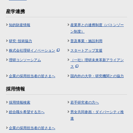
産学連携
知的財産情報
産業界との連携制度（バトンゾー
ン制度）
研究･技術協力
普及事業・施設利用
株式会社理研イノベーション
スタートアップ支援
理研コンソーシアム
（一社）理研未来革新アライアン
ス
企業の採用担当者の皆さまへ
国内外の大学・研究機関との協力
採用情報
採用情報検索
若手研究者の方へ
総合職を希望する方へ
男女共同参画・ダイバーシティ推
進
企業の採用担当者の皆さまへ