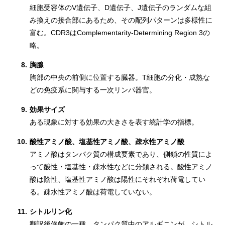
細胞受容体のV遺伝子、D遺伝子、J遺伝子のランダムな組
み換えの接合部にあるため、その配列パターンは多様性に
富む。CDR3はComplementarity-Determining Region 3の
略。
8.
胸腺
胸部の中央の前側に位置する臓器。T細胞の分化・成熟な
どの免疫系に関与する一次リンパ器官。
9.
効果サイズ
ある現象に対する効果の大きさを表す統計学の指標。
10.
酸性アミノ酸、塩基性アミノ酸、疎水性アミノ酸
アミノ酸はタンパク質の構成要素であり、側鎖の性質によ
って酸性・塩基性・疎水性などに分類される。酸性アミノ
酸は陰性、塩基性アミノ酸は陽性にそれぞれ荷電してい
る。疎水性アミノ酸は荷電していない。
11.
シトルリン化
翻訳後修飾の一種。タンパク質中のアルギニンが、シトル