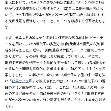
常人において、
HLA
リスク多型が特定の配列パターンを持つT細
胞受容体の発現頻度に影響すること、(2)自己免疫疾患患者にお
いて、そのT細胞受容体の配列パターンが特定の自己抗原に対す
る免疫反応を促進していること、の二つを確認する必要がありま
す。
まず、健常人約800人から収集したT細胞受容体配列のビックデ
ータを用いて、
HLA
遺伝子の多型とT細胞受容体の配列の関連解
析を試みました。近年、T細胞受容体の配列データは蓄積しつつ
ありますが、その解析手法はまだ確立していません。そこで、T
細胞受容体の配列データを量的なデータとして扱い、
HLA
遺伝子
の多型との関連を網羅的に評価する新しい解析アルゴリズムを考
案しました。この解析で、全ての
HLA
遺伝子の多型の中で最も強
[9]
い「
効果サイズ
」が観測されたのは、
HLA-DRB1
遺伝子の13番
目のアミノ酸多型でした（図1）。これは、
HLA
遺伝子の同一部
位のアミノ酸多型が、自己免疫疾患の発症リスクとT細胞受容体
の配列パターンの両方に強い影響を与えることを示す重要な知見
です。