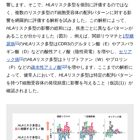
響します。そこで、
HLA
リスク多型を個別に評価するのではな
く、複数のリスク多型のT細胞受容体の配列パターンに対する影
響を網羅的に評価する解析を試みました。この解析によって、
HLA
リスク多型の影響の総和には、疾患ごとに異なるパターンが
あることが分かりました（図3）。例えば、関節リウマチと
1型糖
[1]
尿病
の
HLA
リスク多型はCDR3のグルタミン酸（E）やアスパラ
ギン酸（D）などの酸性アミノ酸（陰性荷電）を増やし、
セリア
[1]
ック病
の
HLA
リスク多型はトリプトファン（W）やプロリン
[10]
（P）などの
疎水性アミノ酸
を増やします。ここまでの解析に
よって、健常人において、
HLA
リスク多型は特定の配列パターン
を持つT細胞受容体の発現頻度に影響を与えること（仮説(1)）が
確認されました。