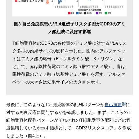
図3 自己免疫疾患の
HLA
遺伝子リスク多型がCDR3のアミ
ノ酸組成に及ぼす影響
T細胞受容体のCDR3の各位置のアミノ酸に対する
HLA
リス
ク多型の効果サイズの総和を示した。図内のアルファベッ
トはアミノ酸の略号（E：グルタミン酸、K：リジン、な
ど）で、赤は陰性荷電のアミノ酸（酸性アミノ酸）、青は
陽性荷電のアミノ酸（塩基性アミノ酸）を示す。アルファ
ベットの大きさは効果サイズの大きさを示す。
[6]
最後に、このようなT細胞受容体の配列パターンが
自己抗原
に
対する免疫反応に関与するかを確認しました。まず、これらのT
細胞受容体配列パターンがそれぞれのT細胞受容体配列にどの程
度集積しているか示す指標として「CDR3リスクスコア」を作成
しました（図4上）。