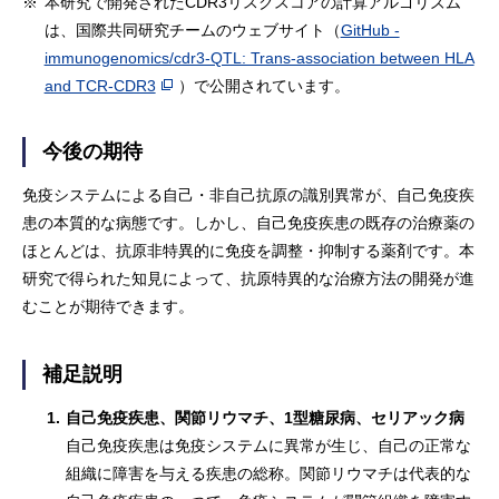
※
本研究で開発されたCDR3リスクスコアの計算アルゴリズム
は、国際共同研究チームのウェブサイト（
GitHub -
immunogenomics/cdr3-QTL: Trans-association between HLA
and TCR-CDR3
）で公開されています。
今後の期待
免疫システムによる自己・非自己抗原の識別異常が、自己免疫疾
患の本質的な病態です。しかし、自己免疫疾患の既存の治療薬の
ほとんどは、抗原非特異的に免疫を調整・抑制する薬剤です。本
研究で得られた知見によって、抗原特異的な治療方法の開発が進
むことが期待できます。
補足説明
1.
自己免疫疾患、関節リウマチ、1型糖尿病、セリアック病
自己免疫疾患は免疫システムに異常が生じ、自己の正常な
組織に障害を与える疾患の総称。関節リウマチは代表的な