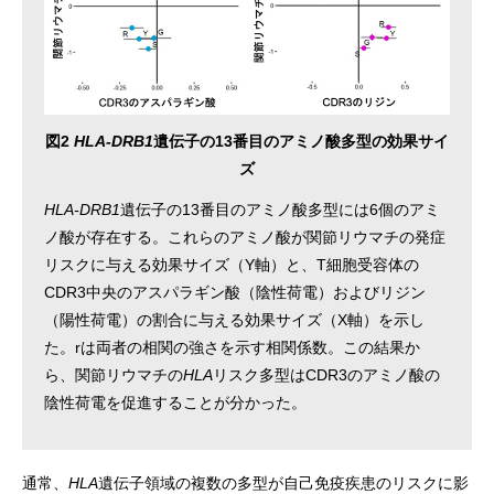
図2
HLA-DRB1
遺伝子の13番目のアミノ酸多型の効果サイ
ズ
HLA-DRB1
遺伝子の13番目のアミノ酸多型には6個のアミ
ノ酸が存在する。これらのアミノ酸が関節リウマチの発症
リスクに与える効果サイズ（Y軸）と、T細胞受容体の
CDR3中央のアスパラギン酸（陰性荷電）およびリジン
（陽性荷電）の割合に与える効果サイズ（X軸）を示し
た。rは両者の相関の強さを示す相関係数。この結果か
ら、関節リウマチの
HLA
リスク多型はCDR3のアミノ酸の
陰性荷電を促進することが分かった。
通常、
HLA
遺伝子領域の複数の多型が自己免疫疾患のリスクに影