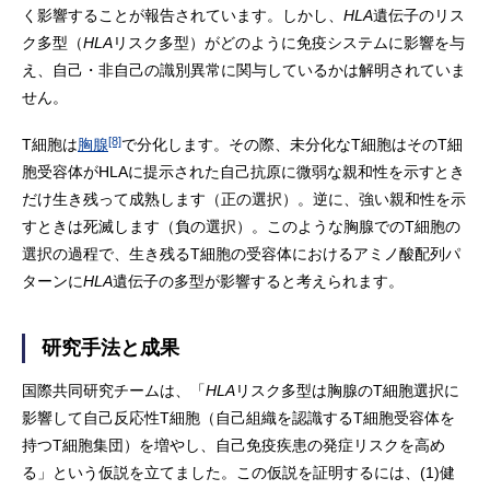
く影響することが報告されています。しかし、
HLA
遺伝子のリス
ク多型（
HLA
リスク多型）がどのように免疫システムに影響を与
え、自己・非自己の識別異常に関与しているかは解明されていま
せん。
[8]
T細胞は
胸腺
で分化します。その際、未分化なT細胞はそのT細
胞受容体がHLAに提示された自己抗原に微弱な親和性を示すとき
だけ生き残って成熟します（正の選択）。逆に、強い親和性を示
すときは死滅します（負の選択）。このような胸腺でのT細胞の
選択の過程で、生き残るT細胞の受容体におけるアミノ酸配列パ
ターンに
HLA
遺伝子の多型が影響すると考えられます。
研究手法と成果
国際共同研究チームは、「
HLA
リスク多型は胸腺のT細胞選択に
影響して自己反応性T細胞（自己組織を認識するT細胞受容体を
持つT細胞集団）を増やし、自己免疫疾患の発症リスクを高め
る」という仮説を立てました。この仮説を証明するには、(1)健