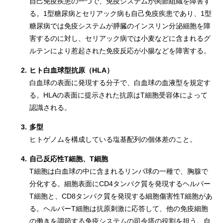
自己免疫疾患の一つで、免疫システムが関節組織を障害す
る。1型糖尿病とセリアック病も自己免疫疾患であり、1型
糖尿病では免疫システムが膵臓のインスリン分泌細胞を障
害するのに対し、セリアック病では小麦などに含まれるグ
ルテンにより惹起された免疫反応が小腸などを障害する。
2.
ヒト白血球型抗原（HLA）
白血球の表面に発現する分子で、白血球の血液型を規定す
る。HLAの表面に提示された抗原はT細胞受容体によって
認識される。
3.
多型
ヒトゲノムを構成している塩基配列の個体差のこと。
4.
自己反応性T細胞、T細胞
T細胞は白血球の中に含まれるリンパ球の一種で、胸腺で
分化する。細胞表面にCD4タンパク質を発現するヘルパー
T細胞と、CD8タンパク質を発現する細胞傷害性T細胞があ
る。ヘルパーT細胞は抗原刺激に応答して、他の免疫細胞
の働きを調節する免疫システムの司令塔の役割を担う。自