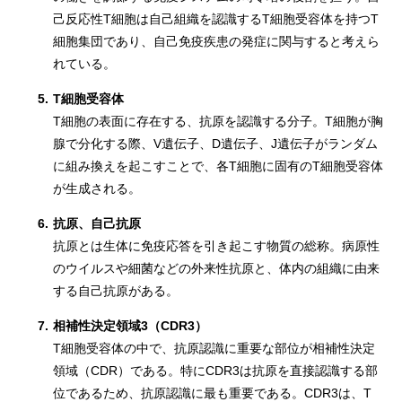
己反応性T細胞は自己組織を認識するT細胞受容体を持つT
細胞集団であり、自己免疫疾患の発症に関与すると考えら
れている。
5.
T細胞受容体
T細胞の表面に存在する、抗原を認識する分子。T細胞が胸
腺で分化する際、V遺伝子、D遺伝子、J遺伝子がランダム
に組み換えを起こすことで、各T細胞に固有のT細胞受容体
が生成される。
6.
抗原、自己抗原
抗原とは生体に免疫応答を引き起こす物質の総称。病原性
のウイルスや細菌などの外来性抗原と、体内の組織に由来
する自己抗原がある。
7.
相補性決定領域3（CDR3）
T細胞受容体の中で、抗原認識に重要な部位が相補性決定
領域（CDR）である。特にCDR3は抗原を直接認識する部
位であるため、抗原認識に最も重要である。CDR3は、T