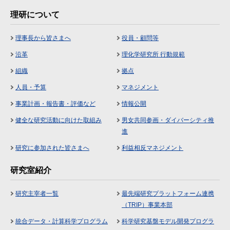
理研について
理事長から皆さまへ
役員・顧問等
沿革
理化学研究所 行動規範
組織
拠点
人員・予算
マネジメント
事業計画・報告書・評価など
情報公開
健全な研究活動に向けた取組み
男女共同参画・ダイバーシティ推
進
研究に参加された皆さまへ
利益相反マネジメント
研究室紹介
研究主宰者一覧
最先端研究プラットフォーム連携
（TRIP）事業本部
統合データ・計算科学プログラム
科学研究基盤モデル開発プログラ