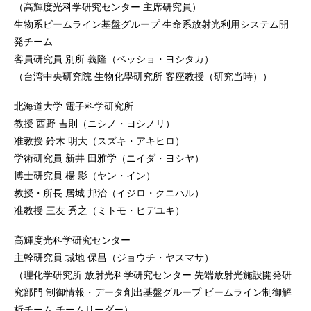
（高輝度光科学研究センター 主席研究員）
生物系ビームライン基盤グループ 生命系放射光利用システム開
発チーム
客員研究員 別所 義隆（ベッショ・ヨシタカ）
（台湾中央研究院 生物化學研究所 客座教授（研究当時））
北海道大学 電子科学研究所
教授 西野 吉則（ニシノ・ヨシノリ）
准教授 鈴木 明大（スズキ・アキヒロ）
学術研究員 新井 田雅学（ニイダ・ヨシヤ）
博士研究員 楊 影（ヤン・イン）
教授・所長 居城 邦治（イジロ・クニハル）
准教授 三友 秀之（ミトモ・ヒデユキ）
高輝度光科学研究センター
主幹研究員 城地 保昌（ジョウチ・ヤスマサ）
（理化学研究所 放射光科学研究センター 先端放射光施設開発研
究部門 制御情報・データ創出基盤グループ ビームライン制御解
析チーム チームリーダー）