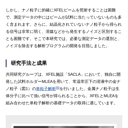
しかし、ナノ粒子に的確にXFELビームを照射することは困難
で、測定データの中にはビームが試料に当たっていないものも多
く含まれます。さらに、結晶化されていないナノ粒子から得られ
る信号は非常に弱く、溶媒などから発生するノイズと区別するこ
とも困難です。そこで本研究では、必要な測定データの選別と、
ノイズを除去する解析プログラムの開発を目指しました。
研究手法と成果
共同研究グループは、XFEL施設「SACLA」において、独自に開
発した試料ホルダーMLEAを用いて、常温常圧下の溶液中の金ナ
[5]
ノ粒子（図1）の
単粒子解析
を行いました。金属ナノ粒子は生
体分子に比べて強い信号が得られることから、XFELとMLEAを
組み合わせた単粒子解析の基礎データの取得に適しています。