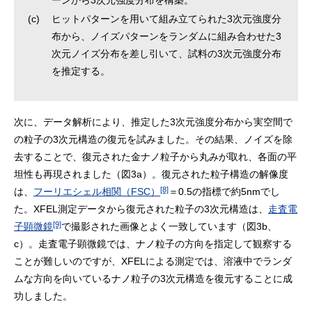
ーンから3次元強度分布を構築。
(c)
ヒットパターンを用いて組み立てられた3次元強度分
布から、ノイズパターンをランダムに組み合わせた3
次元ノイズ分布を差し引いて、試料の3次元強度分布
を推定する。
次に、データ解析により、推定した3次元強度分布から実空間で
の粒子の3次元構造の復元を試みました。その結果、ノイズを除
去することで、復元された金ナノ粒子から丸みが取れ、各面の平
坦性も再現されました（図3a）。復元された粒子構造の解像度
[8]
は、
フーリエシェル相関（FSC）
＝0.5の指標で約5nmでし
た。XFEL測定データから復元された粒子の3次元構造は、
走査電
[9]
子顕微鏡
で撮影された画像とよく一致しています（図3b、
c）。走査電子顕微鏡では、ナノ粒子の方向を指定して観察する
ことが難しいのですが、XFELによる測定では、溶液中でランダ
ムな方向を向いているナノ粒子の3次元構造を復元することに成
功しました。