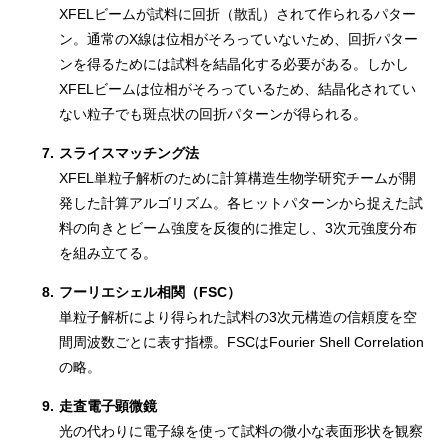
XFELビームが試料に回折（散乱）されて作られるパター
ン。通常のX線は位相がそろっていないため、回折パター
ンを得るためには試料を結晶化する必要がある。しかし
XFELビームは位相がそろっているため、結晶化されてい
ない粒子でも斑点状の回折パターンが得られる。
7.
スライスマッチング法
XFEL単粒子解析のために計算構造生物学研究チームが開
発した計算アルゴリズム。各ヒットパターンから捉えた試
料の向きとビーム強度を反復的に推定し、3次元強度分布
を組み立てる。
8.
フーリエシェル相関（FSC）
単粒子解析により得られた試料の3次元構造の信頼度を空
間周波数ごとに表す指標。FSCはFourier Shell Correlation
の略。
9.
走査電子顕微鏡
光の代わりに電子線を使って試料の微小な表面形状を観察