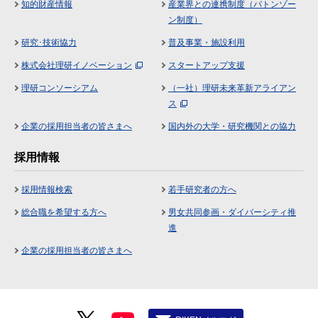
知的財産情報
産業界との連携制度（バトンゾー
ン制度）
研究･技術協力
普及事業・施設利用
株式会社理研イノベーション
スタートアップ支援
理研コンソーシアム
（一社）理研未来革新アライアン
ス
企業の採用担当者の皆さまへ
国内外の大学・研究機関との協力
採用情報
採用情報検索
若手研究者の方へ
総合職を希望する方へ
男女共同参画・ダイバーシティ推
進
企業の採用担当者の皆さまへ