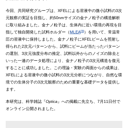
今回、共同研究グループは、XFELによる溶液中の微小試料の3次
元観察の実証を目指し、約50nmサイズの金ナノ粒子の構造解析
に取り組みました。金ナノ粒子は、生体内に近い環境の再現を目
[3]
指して独自開発した試料ホルダー（
MLEA
）を用いて、常温常
圧の溶液中に保持しました。金ナノ粒子にXFELビームを照射し
得られた2次元パターンから、試料にビームが当たったパターン
の選別、3次元強度分布の推定、試料以外からのノイズの除去と
いった一連のデータ処理により、金ナノ粒子の3次元構造を復元
することに成功しました。この理論・実験の両面からの成果は、
XFELによる溶液中の微小試料の3次元分析につながり、自然な環
境での生体分子の3次元観察のための重要な基礎データを提供し
ます。
本研究は、科学雑誌『
Optica
』への掲載に先立ち、7月11日付で
オンライン公開されました。