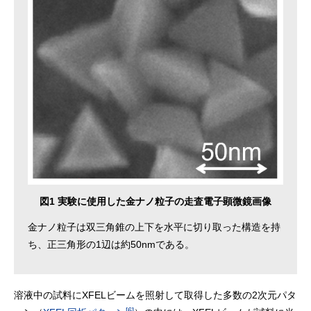
図1 実験に使用した金ナノ粒子の走査電子顕微鏡画像
金ナノ粒子は双三角錐の上下を水平に切り取った構造を持
ち、正三角形の1辺は約50nmである。
溶液中の試料にXFELビームを照射して取得した多数の2次元パタ
[6]