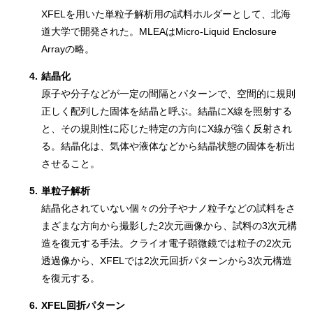
XFELを用いた単粒子解析用の試料ホルダーとして、北海
道大学で開発された。MLEAはMicro-Liquid Enclosure
Arrayの略。
4.
結晶化
原子や分子などが一定の間隔とパターンで、空間的に規則
正しく配列した固体を結晶と呼ぶ。結晶にX線を照射する
と、その規則性に応じた特定の方向にX線が強く反射され
る。結晶化は、気体や液体などから結晶状態の固体を析出
させること。
5.
単粒子解析
結晶化されていない個々の分子やナノ粒子などの試料をさ
まざまな方向から撮影した2次元画像から、試料の3次元構
造を復元する手法。クライオ電子顕微鏡では粒子の2次元
透過像から、XFELでは2次元回折パターンから3次元構造
を復元する。
6.
XFEL回折パターン