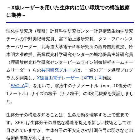
－X線レーザーを用いた生体内に近い環境での構造観察
に期待－
理化学研究所（理研）計算科学研究センター計算構造生物学研究
チームの中野美紀研究員、宮下治上級研究員、タマ・フロハンス
チームリーダー、北海道大学電子科学研究所の西野吉則教授、鈴
木明大准教授、高輝度光科学研究センターの城地保昌主幹研究員
（理研放射光科学研究センタービームライン制御解析チームチー
ムリーダー）らの
共同研究グループ
は、一連のデータ処理プログ
[1]
ラムを開発し、
X線自由電子レーザー（XFEL）
施設
[2]
「
SACLA
」を用いて、溶液中のナノメートル（nm、10億分の
1メートル）サイズの粒子（ナノ粒子）の3次元観察を実証しまし
た。
生体分子の構造を知ることは、生命活動を理解する上で重要で
す。XFELは生体分子の自然な構造を捉える新しい技術として注
目されていますが、生体分子の不安定さや計測信号の弱さなどの
技術的困難があります。