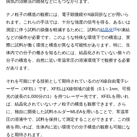
病気の治療法の開発などにもつながります。
ナノ粒子の構造の観察には、電子顕微鏡やX線回折などが用いら
れます。これらの手法では、十分な強度の信号を得る、あるいは
[4]
測定に伴う試料の損傷を軽減するために、試料の
結晶化
や凍結
などの操作が必要です。このような特殊な環境下での構造は、実
際に試料が働く環境と構造が異なる可能性があります。特に、生
体内での分子の働きを知るためには、結晶化されていない個々の
分子の構造を、自然に近い常温常圧の溶液環境下で観察する必要
があります。
それを可能にする技術として期待されているのがX線自由電子レ
ーザー（XFEL）です。XFELはX線領域の波長（0.1～1nm、可視
光の波長の1,000分の1）を持つレーザー光です。XFELを用いれ
ば、結晶化されていないナノ粒子の構造も観察できます。さら
に、独自に開発した試料ホルダーMLEAを用いることで、常温常
圧の溶液中で、試料を保持して測定することができます。この技
術を用いれば、生体内に近い環境での分子構造の観察も可能にな
ると期待されます。