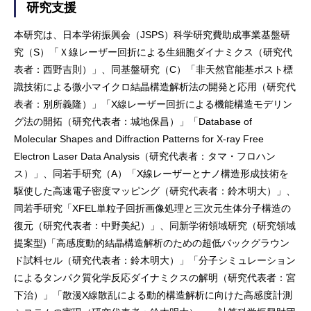
研究支援
本研究は、日本学術振興会（JSPS）科学研究費助成事業基盤研
究（S）「Ｘ線レーザー回折による生細胞ダイナミクス（研究代
表者：西野吉則）」、同基盤研究（C）「非天然官能基ポスト標
識技術による微小マイクロ結晶構造解析法の開発と応用（研究代
表者：別所義隆）」「X線レーザー回折による機能構造モデリン
グ法の開拓（研究代表者：城地保昌）」「Database of
Molecular Shapes and Diffraction Patterns for X-ray Free
Electron Laser Data Analysis（研究代表者：タマ・フロハン
ス）」、同若手研究（A）「X線レーザーとナノ構造形成技術を
駆使した高速電子密度マッピング（研究代表者：鈴木明大）」、
同若手研究「XFEL単粒子回折画像処理と三次元生体分子構造の
復元（研究代表者：中野美紀）」、同新学術領域研究（研究領域
提案型)「高感度動的結晶構造解析のための超低バックグラウン
ド試料セル（研究代表者：鈴木明大）」「分子シミュレーション
によるタンパク質化学反応ダイナミクスの解明（研究代表者：宮
下治）」「散漫X線散乱による動的構造解析に向けた高感度計測