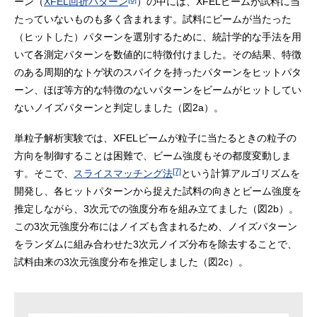
ーン（
XFEL回折パターン
）の中には、XFELビームが試料に当
たっていないものも多く含まれます。試料にビームが当たった
（ヒットした）パターンを選別するために、統計学的な手法を用
いて各測定パターンを数値的に特徴付けました。その結果、特徴
のある周期的なトゲ状のスパイクを持ったパターンをヒットパタ
ーン、ほぼ等方的な特徴のないパターンをビームがヒットしてい
ないノイズパターンと判定しました（図2a）。
単粒子解析実験では、XFELビームが粒子に当たるときの粒子の
方向を制御することは困難で、ビーム強度もその都度変動しま
[7]
す。そこで、
スライスマッチング法
という計算アルゴリズムを
開発し、各ヒットパターンから捉えた試料の向きとビーム強度を
推定しながら、3次元での強度分布を組み立てました（図2b）。
この3次元強度分布にはノイズも含まれるため、ノイズパターン
をランダムに組み合わせた3次元ノイズ分布を除去することで、
試料由来の3次元強度分布を推定しました（図2c）。