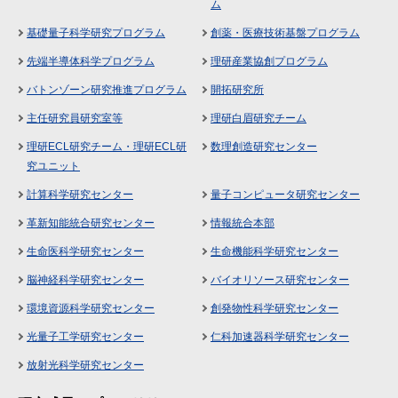
ム
基礎量子科学研究プログラム
創薬・医療技術基盤プログラム
先端半導体科学プログラム
理研産業協創プログラム
バトンゾーン研究推進プログラム
開拓研究所
主任研究員研究室等
理研白眉研究チーム
理研ECL研究チーム・理研ECL研
数理創造研究センター
究ユニット
計算科学研究センター
量子コンピュータ研究センター
革新知能統合研究センター
情報統合本部
生命医科学研究センター
生命機能科学研究センター
脳神経科学研究センター
バイオリソース研究センター
環境資源科学研究センター
創発物性科学研究センター
光量子工学研究センター
仁科加速器科学研究センター
放射光科学研究センター