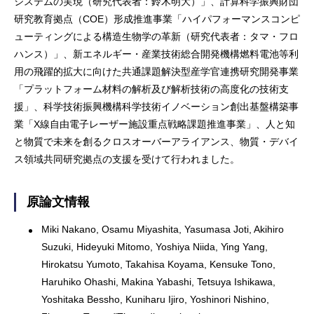
システムの実現（研究代表者：鈴木明大）」、計算科学振興財団
研究教育拠点（COE）形成推進事業「ハイパフォーマンスコンピ
ューティングによる構造生物学の革新（研究代表者：タマ・フロ
ハンス）」、新エネルギー・産業技術総合開発機構燃料電池等利
用の飛躍的拡大に向けた共通課題解決型産学官連携研究開発事業
「プラットフォーム材料の解析及び解析技術の高度化の技術支
援」、科学技術振興機構科学技術イノベーション創出基盤構築事
業「X線自由電子レーザー施設重点戦略課題推進事業」、人と知
と物質で未来を創るクロスオーバーアライアンス、物質・デバイ
ス領域共同研究拠点の支援を受けて行われました。
原論文情報
Miki Nakano, Osamu Miyashita, Yasumasa Joti, Akihiro
Suzuki, Hideyuki Mitomo, Yoshiya Niida, Ying Yang,
Hirokatsu Yumoto, Takahisa Koyama, Kensuke Tono,
Haruhiko Ohashi, Makina Yabashi, Tetsuya Ishikawa,
Yoshitaka Bessho, Kuniharu Ijiro, Yoshinori Nishino,