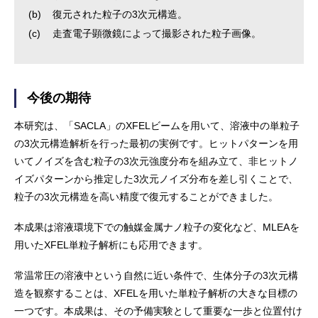
(b)
復元された粒子の3次元構造。
(c)
走査電子顕微鏡によって撮影された粒子画像。
今後の期待
本研究は、「SACLA」のXFELビームを用いて、溶液中の単粒子
の3次元構造解析を行った最初の実例です。ヒットパターンを用
いてノイズを含む粒子の3次元強度分布を組み立て、非ヒットノ
イズパターンから推定した3次元ノイズ分布を差し引くことで、
粒子の3次元構造を高い精度で復元することができました。
本成果は溶液環境下での触媒金属ナノ粒子の変化など、MLEAを
用いたXFEL単粒子解析にも応用できます。
常温常圧の溶液中という自然に近い条件で、生体分子の3次元構
造を観察することは、XFELを用いた単粒子解析の大きな目標の
一つです。本成果は、その予備実験として重要な一歩と位置付け