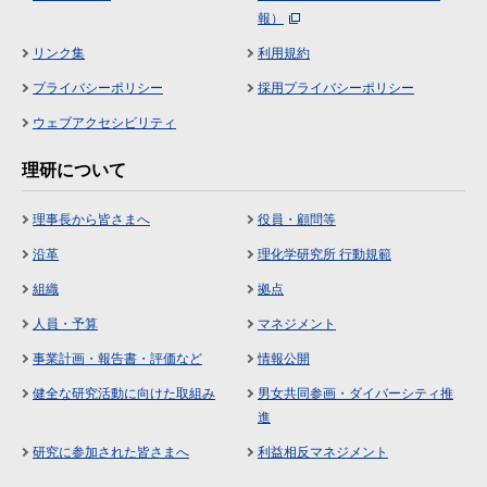
報）
リンク集
利用規約
プライバシーポリシー
採用プライバシーポリシー
ウェブアクセシビリティ
理研について
理事長から皆さまへ
役員・顧問等
沿革
理化学研究所 行動規範
組織
拠点
人員・予算
マネジメント
事業計画・報告書・評価など
情報公開
健全な研究活動に向けた取組み
男女共同参画・ダイバーシティ推
進
研究に参加された皆さまへ
利益相反マネジメント