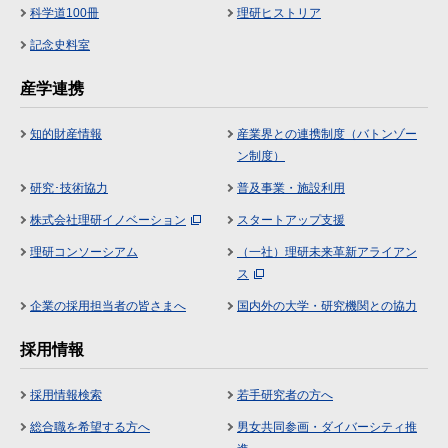
科学道100冊
理研ヒストリア
記念史料室
産学連携
知的財産情報
産業界との連携制度（バトンゾー
ン制度）
研究･技術協力
普及事業・施設利用
株式会社理研イノベーション
スタートアップ支援
理研コンソーシアム
（一社）理研未来革新アライアン
ス
企業の採用担当者の皆さまへ
国内外の大学・研究機関との協力
採用情報
採用情報検索
若手研究者の方へ
総合職を希望する方へ
男女共同参画・ダイバーシティ推