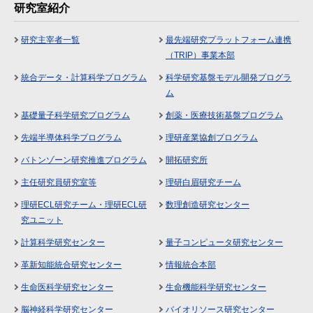
研究室紹介
研究主宰者一覧
最先端研究プラットフォーム連携
（TRIP）事業本部
統合データ・計算科学プログラム
科学研究基盤モデル開発プログラ
ム
基礎量子科学研究プログラム
創薬・医療技術基盤プログラム
先端半導体科学プログラム
理研産業協創プログラム
バトンゾーン研究推進プログラム
開拓研究所
主任研究員研究室等
理研白眉研究チーム
理研ECL研究チーム・理研ECL研
数理創造研究センター
究ユニット
計算科学研究センター
量子コンピュータ研究センター
革新知能統合研究センター
情報統合本部
生命医科学研究センター
生命機能科学研究センター
脳神経科学研究センター
バイオリソース研究センター