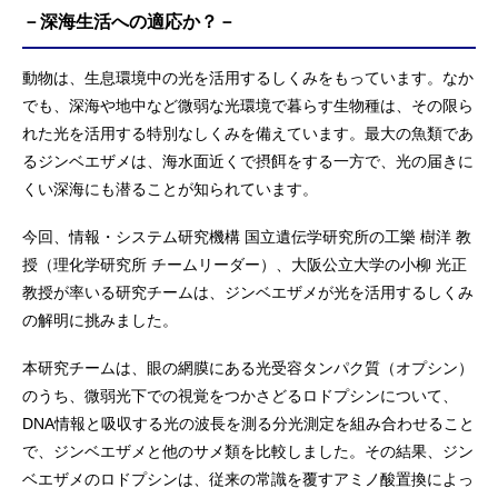
－深海生活への適応か？－
動物は、生息環境中の光を活用するしくみをもっています。なか
でも、深海や地中など微弱な光環境で暮らす生物種は、その限ら
れた光を活用する特別なしくみを備えています。最大の魚類であ
るジンベエザメは、海水面近くで摂餌をする一方で、光の届きに
くい深海にも潜ることが知られています。
今回、情報・システム研究機構 国立遺伝学研究所の工樂 樹洋 教
授（理化学研究所 チームリーダー）、大阪公立大学の小柳 光正
教授が率いる研究チームは、ジンベエザメが光を活用するしくみ
の解明に挑みました。
本研究チームは、眼の網膜にある光受容タンパク質（オプシン）
のうち、微弱光下での視覚をつかさどるロドプシンについて、
DNA情報と吸収する光の波長を測る分光測定を組み合わせること
で、ジンベエザメと他のサメ類を比較しました。その結果、ジン
ベエザメのロドプシンは、従来の常識を覆すアミノ酸置換によっ