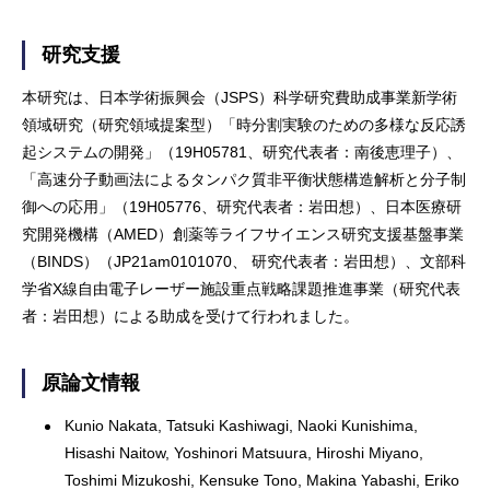
研究支援
本研究は、日本学術振興会（JSPS）科学研究費助成事業新学術
領域研究（研究領域提案型）「時分割実験のための多様な反応誘
起システムの開発」（19H05781、研究代表者：南後恵理子）、
「高速分子動画法によるタンパク質非平衡状態構造解析と分子制
御への応用」（19H05776、研究代表者：岩田想）、日本医療研
究開発機構（AMED）創薬等ライフサイエンス研究支援基盤事業
（BINDS）（JP21am0101070、 研究代表者：岩田想）、文部科
学省X線自由電子レーザー施設重点戦略課題推進事業（研究代表
者：岩田想）による助成を受けて行われました。
原論文情報
Kunio Nakata, Tatsuki Kashiwagi, Naoki Kunishima,
Hisashi Naitow, Yoshinori Matsuura, Hiroshi Miyano,
Toshimi Mizukoshi, Kensuke Tono, Makina Yabashi, Eriko