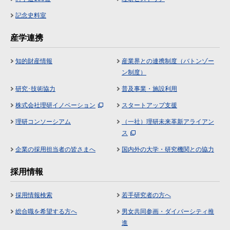
記念史料室
産学連携
知的財産情報
産業界との連携制度（バトンゾー
ン制度）
研究･技術協力
普及事業・施設利用
株式会社理研イノベーション
スタートアップ支援
理研コンソーシアム
（一社）理研未来革新アライアン
ス
企業の採用担当者の皆さまへ
国内外の大学・研究機関との協力
採用情報
採用情報検索
若手研究者の方へ
総合職を希望する方へ
男女共同参画・ダイバーシティ推
進