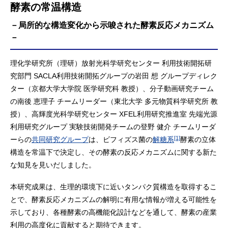
酵素の常温構造
－局所的な構造変化から示唆された酵素反応メカニズム
－
理化学研究所（理研）放射光科学研究センター 利用技術開拓研
究部門 SACLA利用技術開拓グループの岩田 想 グループディレク
ター（京都大学大学院 医学研究科 教授）、分子動画研究チーム
の南後 恵理子 チームリーダー（東北大学 多元物質科学研究所 教
授）、高輝度光科学研究センター XFEL利用研究推進室 先端光源
利用研究グループ 実験技術開発チームの登野 健介 チームリーダ
[1]
ーらの
共同研究グループ
は、ビフィズス菌の
解糖系
酵素の立体
構造を常温下で決定し、その酵素の反応メカニズムに関する新た
な知見を見いだしました。
本研究成果は、生理的環境下に近いタンパク質構造を取得するこ
とで、酵素反応メカニズムの解明に有用な情報が増える可能性を
示しており、各種酵素の高機能化設計などを通して、酵素の産業
利用の高度化に貢献すると期待できます。