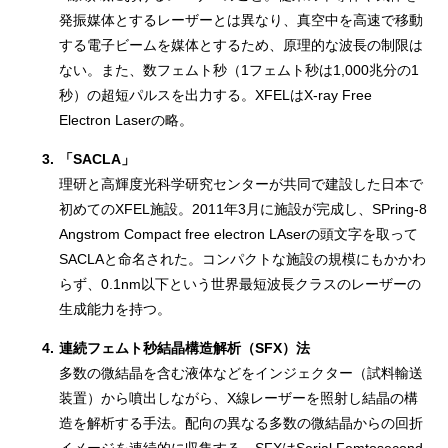
発振媒体とするレーザーとは異なり、真空中を高速で移動
する電子ビームを媒体とするため、原理的な波長の制限は
ない。また、数フェムト秒（1フェムト秒は1,000兆分の1
秒）の超短パルスを出力する。XFELはX-ray Free
Electron Laserの略。
3.
「SACLA」
理研と高輝度光科学研究センターが共同で建設した日本で
初めてのXFEL施設。2011年3月に施設が完成し、SPring-8
Angstrom Compact free electron LAserの頭文字を取って
SACLAと命名された。コンパクトな施設の規模にもかかわ
らず、0.1nm以下という世界最短波長クラスのレーザーの
生成能力を持つ。
4.
連続フェムト秒結晶構造解析（SFX）法
多数の微結晶を含む液体などをインジェクター（試料輸送
装置）から噴出しながら、X線レーザーを照射し結晶の構
造を解析する手法。配向の異なる多数の微結晶からの回折