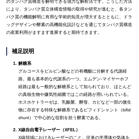
のタンパク質構造を解明できる強力な解析法です。こうした方法
により、タンパク質立体構造情報の取得や研究が進むと、各タン
パク質の機能解明に有用な学術的知見が増大するとともに、ドラ
ッグデザインや酵素の高機能化設計などを通じてタンパク質構造
の産業利用がますます進展すると期待できます。
補足説明
1.
解糖系
グルコースをピルビン酸などの有機酸に分解する代謝経
路。最も基本的な代謝系の一つ。エムデン-マイヤーホフ
経路は最も一般的な解糖系として知られており、ほとんど
の真核生物や嫌気性細菌ではこの経路が用いられている。
ホスホケトラーゼは、乳酸菌、酵母、カビなど一部の微生
物に存在する特殊な解糖系であるビフィドシャント（bifid
shunt）で中心的な役割を担う酵素である。
2.
X線自由電子レーザー（XFEL）
X線領域におけるレーザーのこと。従来の半導体や気体を