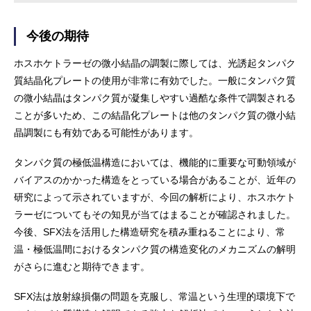
今後の期待
ホスホケトラーゼの微小結晶の調製に際しては、光誘起タンパク
質結晶化プレートの使用が非常に有効でした。一般にタンパク質
の微小結晶はタンパク質が凝集しやすい過酷な条件で調製される
ことが多いため、この結晶化プレートは他のタンパク質の微小結
晶調製にも有効である可能性があります。
タンパク質の極低温構造においては、機能的に重要な可動領域が
バイアスのかかった構造をとっている場合があることが、近年の
研究によって示されていますが、今回の解析により、ホスホケト
ラーゼについてもその知見が当てはまることが確認されました。
今後、SFX法を活用した構造研究を積み重ねることにより、常
温・極低温間におけるタンパク質の構造変化のメカニズムの解明
がさらに進むと期待できます。
SFX法は放射線損傷の問題を克服し、常温という生理的環境下で