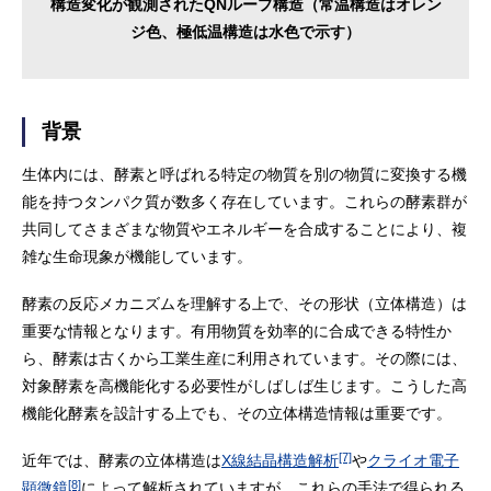
構造変化が観測されたQNループ構造（常温構造はオレン
ジ色、極低温構造は水色で示す）
背景
生体内には、酵素と呼ばれる特定の物質を別の物質に変換する機
能を持つタンパク質が数多く存在しています。これらの酵素群が
共同してさまざまな物質やエネルギーを合成することにより、複
雑な生命現象が機能しています。
酵素の反応メカニズムを理解する上で、その形状（立体構造）は
重要な情報となります。有用物質を効率的に合成できる特性か
ら、酵素は古くから工業生産に利用されています。その際には、
対象酵素を高機能化する必要性がしばしば生じます。こうした高
機能化酵素を設計する上でも、その立体構造情報は重要です。
[7]
近年では、酵素の立体構造は
X線結晶構造解析
や
クライオ電子
[8]
顕微鏡
によって解析されていますが、これらの手法で得られる