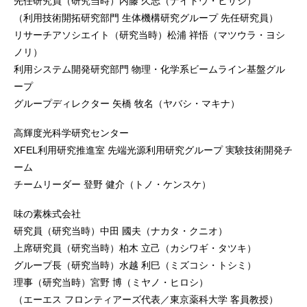
先任研究員（研究当時）内藤 久志（ナイトウ・ヒサシ）
（利用技術開拓研究部門 生体機構研究グループ 先任研究員）
リサーチアソシエイト（研究当時）松浦 祥悟（マツウラ・ヨシ
ノリ）
利用システム開発研究部門 物理・化学系ビームライン基盤グル
ープ
グループディレクター 矢橋 牧名（ヤバシ・マキナ）
高輝度光科学研究センター
XFEL利用研究推進室 先端光源利用研究グループ 実験技術開発チ
ーム
チームリーダー 登野 健介（トノ・ケンスケ）
味の素株式会社
研究員（研究当時）中田 國夫（ナカタ・クニオ）
上席研究員（研究当時）柏木 立己（カシワギ・タツキ）
グループ長（研究当時）水越 利巳（ミズコシ・トシミ）
理事（研究当時）宮野 博（ミヤノ・ヒロシ）
（エーエス フロンティアーズ代表／東京薬科大学 客員教授）