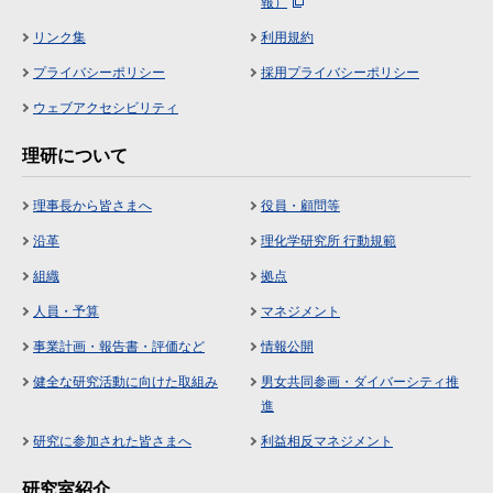
報）
リンク集
利用規約
プライバシーポリシー
採用プライバシーポリシー
ウェブアクセシビリティ
理研について
理事長から皆さまへ
役員・顧問等
沿革
理化学研究所 行動規範
組織
拠点
人員・予算
マネジメント
事業計画・報告書・評価など
情報公開
健全な研究活動に向けた取組み
男女共同参画・ダイバーシティ推
進
研究に参加された皆さまへ
利益相反マネジメント
研究室紹介