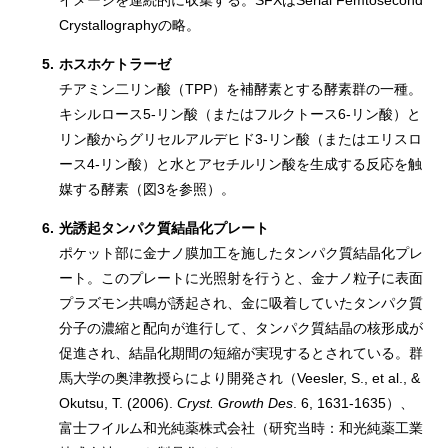
イメージを連続的に収集する。SFXはSerial Femtosecond
Crystallographyの略。
5.
ホスホケトラーゼ
チアミン二リン酸（TPP）を補酵素とする酵素群の一種。
キシルロース5-リン酸（またはフルクトース6-リン酸）と
リン酸からグリセルアルデヒド3-リン酸（またはエリスロ
ース4-リン酸）と水とアセチルリン酸を生成する反応を触
媒する酵素（図3を参照）。
6.
光誘起タンパク質結晶化プレート
ポケット部に金ナノ膜加工を施したタンパク質結晶化プレ
ート。このプレートに光照射を行うと、金ナノ粒子に表面
プラズモン共鳴が誘起され、金に吸着していたタンパク質
分子の濃縮と配向が進行して、タンパク質結晶の核形成が
促進され、結晶化期間の短縮が実現するとされている。群
馬大学の奥津教授らにより開発され（Veesler, S., et al., &
Okutsu, T. (2006).
Cryst. Growth Des
. 6, 1631-1635）、
富士フイルム和光純薬株式会社（研究当時：和光純薬工業