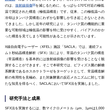
[9]
のは、
放射線損傷
を減じるために、もっぱら-170℃付近の極低
温で測定された構造（極低温構造）です。従来、この極低温への
冷却はタンパク質構造にわずかな影響しか引き起こさないとされ
てきました。しかし近年の研究により、タンパク質の機能的に重
要な可動領域は極低温の影響を特に受けやすく、バイアスのかか
った構造を見てしまう可能性があることが示されています。
X線自由電子レーザー（XFEL）施設「SACLA」では、連続フェ
ムト秒結晶構造解析（SFX）法により、常温のタンパク質の構造
（常温構造）を基本的には放射線損傷の影響を受けることなく観
測することができます。そこで本研究では、ビフィズス菌の解糖
系酵素であるホスホケトラーゼをターゲットとして、常温構造解
析の有用性を見極め、また対象酵素の反応メカニズムに対して新
たな知見を得るべく、SACLAにおいてSFX法を実施しました。
研究手法と成果
SFX法を実施するには、数マイクロメートル（μm、1μmは1,000