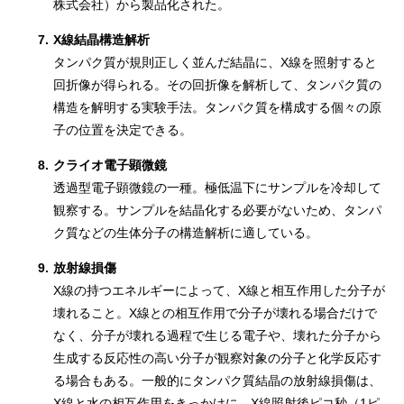
株式会社）から製品化された。
7.
X線結晶構造解析
タンパク質が規則正しく並んだ結晶に、X線を照射すると
回折像が得られる。その回折像を解析して、タンパク質の
構造を解明する実験手法。タンパク質を構成する個々の原
子の位置を決定できる。
8.
クライオ電子顕微鏡
透過型電子顕微鏡の一種。極低温下にサンプルを冷却して
観察する。サンプルを結晶化する必要がないため、タンパ
ク質などの生体分子の構造解析に適している。
9.
放射線損傷
X線の持つエネルギーによって、X線と相互作用した分子が
壊れること。X線との相互作用で分子が壊れる場合だけで
なく、分子が壊れる過程で生じる電子や、壊れた分子から
生成する反応性の高い分子が観察対象の分子と化学反応す
る場合もある。一般的にタンパク質結晶の放射線損傷は、
X線と水の相互作用をきっかけに、X線照射後ピコ秒（1ピ