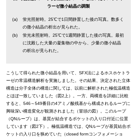
ラーゼ微小結晶の調製
(a)
蛍光照射時。25℃で1日間静置した後の写真。数多く
の微小結晶の析出が見られた。
(b)
蛍光未照射時。25℃で1週間静置した後の写真。最初
に沈殿した大量の凝集物の中から、少量の微小結晶
の析出が見られた。
こうして得られた微小結晶を用いて、SFX法によるホスホケトラ
ーゼの常温構造解析を実施しました。その結果、決定された立体
構造は分子全体の構造に関しては、以前に解析された極低温構造
とほぼ一致していました（図2上）。一方、両構造を詳細に比較
すると、546～549番目の4アミノ酸残基から構成されるループに
興味深い構造変化が観測されました（冒頭の図）。このループ
（QNループ）は、基質が結合するポケットの入り口付近に位置
しています（図2下）。極低温構造では、QNループが基質結合ポ
ケットの入り口を狭めていた（closed formコンフォメーショ