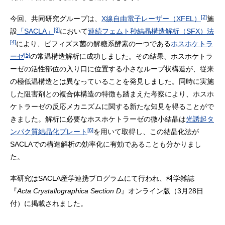
[2]
今回、共同研究グループは、
X線自由電子レーザー（XFEL）
施
[3]
設
「SACLA」
において
連続フェムト秒結晶構造解析（SFX）法
[4]
により、ビフィズス菌の解糖系酵素の一つである
ホスホケトラ
[5]
ーゼ
の常温構造解析に成功しました。その結果、ホスホケトラ
ーゼの活性部位の入り口に位置する小さなループ状構造が、従来
の極低温構造とは異なっていることを発見しました。同時に実施
した阻害剤との複合体構造の特徴も踏まえた考察により、ホスホ
ケトラーゼの反応メカニズムに関する新たな知見を得ることがで
きました。解析に必要なホスホケトラーゼの微小結晶は
光誘起タ
[6]
ンパク質結晶化プレート
を用いて取得し、この結晶化法が
SACLAでの構造解析の効率化に有効であることも分かりまし
た。
本研究はSACLA産学連携プログラムにて行われ、科学雑誌
『
Acta Crystallographica Section D
』オンライン版（3月28日
付）に掲載されました。