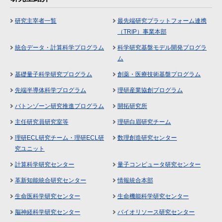
研究主宰者一覧
最先端研究プラットフォーム連携
（TRIP）事業本部
統合データ・計算科学プログラム
科学研究基盤モデル開発プログラ
ム
基礎量子科学研究プログラム
創薬・医療技術基盤プログラム
先端半導体科学プログラム
理研産業協創プログラム
バトンゾーン研究推進プログラム
開拓研究所
主任研究員研究室等
理研白眉研究チーム
理研ECL研究チーム・理研ECL研
数理創造研究センター
究ユニット
計算科学研究センター
量子コンピュータ研究センター
革新知能統合研究センター
情報統合本部
生命医科学研究センター
生命機能科学研究センター
脳神経科学研究センター
バイオリソース研究センター