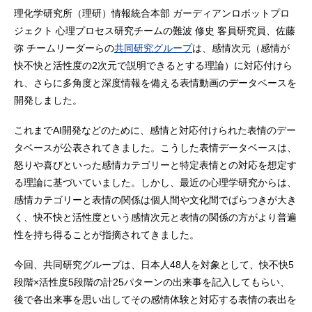
理化学研究所（理研）情報統合本部 ガーディアンロボットプロ
ジェクト 心理プロセス研究チームの難波 修史 客員研究員、佐藤
弥 チームリーダーらの
共同研究グループ
は、感情次元（感情が
快不快と活性度の2次元で説明できるとする理論）に対応付けら
れ、さらに多角度と深度情報を備える表情動画のデータベースを
開発しました。
これまでAI開発などのために、感情と対応付けられた表情のデー
タベースが公表されてきました。こうした表情データベースは、
怒りや喜びといった感情カテゴリーと特定表情との対応を想定す
る理論に基づいていました。しかし、最近の心理学研究からは、
感情カテゴリーと表情の関係は個人間や文化間でばらつきが大き
く、快不快と活性度という感情次元と表情の関係の方がより普遍
性を持ち得ることが指摘されてきました。
今回、共同研究グループは、日本人48人を対象として、快不快5
段階×活性度5段階の計25パターンの出来事を記入してもらい、
後で各出来事を思い出してその感情体験と対応する表情の表出を