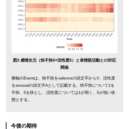
図3 感情次元（快不快5×活性度5）と表情筋活動との対応
関係
横軸のEventは、快不快をvalenceの頭文字からV、活性度
をarousalの頭文字Aとして記載する。快不快について1を
不快、5を快とし、活性度については1が弱く、5が強い状
態とする。
今後の期待