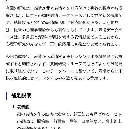
今回の研究は、感情次元と表情とを対応付けて複数の視点から撮
影された、日本人の動的表情データベースとして世界初の成果で
す。感情次元と特定の表情筋活動に対応関係があるという知見
は、従来の心理学理論からも裏付けられています。表情データベ
ースは、多角度と深部の情報を備える表情動画であることから、
心理学研究のみならず、工学的応用にも役立つと考えられます。
今回の成果は、表情から感情次元をセンシングするAI開発にも貢
献すると期待されます。共同研究グループでもそのようなAI開発
に取り組んでおり、このデータベースに基づいて、表情から快不
快を連続的にセンシングするAIを近く発表する予定です。
補足説明
1.
表情筋
顔の表情を作る筋肉の総称で、顔面筋とも呼ばれる。ヒト
の顔には、眼輪筋、前頭筋、鼻筋、口輪筋など、数十以上
の表情筋があるとされる。