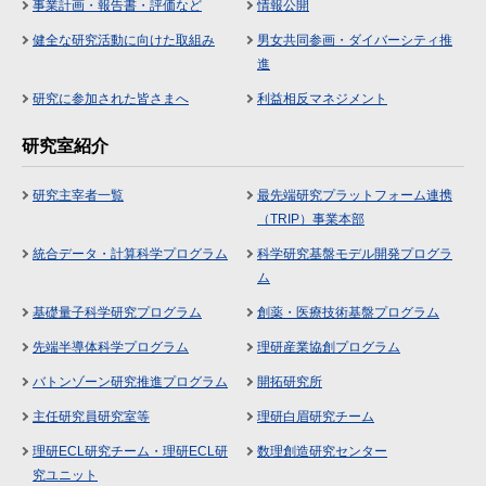
事業計画・報告書・評価など
情報公開
健全な研究活動に向けた取組み
男女共同参画・ダイバーシティ推
進
研究に参加された皆さまへ
利益相反マネジメント
研究室紹介
研究主宰者一覧
最先端研究プラットフォーム連携
（TRIP）事業本部
統合データ・計算科学プログラム
科学研究基盤モデル開発プログラ
ム
基礎量子科学研究プログラム
創薬・医療技術基盤プログラム
先端半導体科学プログラム
理研産業協創プログラム
バトンゾーン研究推進プログラム
開拓研究所
主任研究員研究室等
理研白眉研究チーム
理研ECL研究チーム・理研ECL研
数理創造研究センター
究ユニット