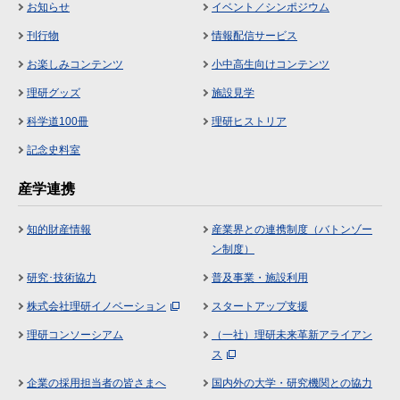
お知らせ
イベント／シンポジウム
刊行物
情報配信サービス
お楽しみコンテンツ
小中高生向けコンテンツ
理研グッズ
施設見学
科学道100冊
理研ヒストリア
記念史料室
産学連携
知的財産情報
産業界との連携制度（バトンゾー
ン制度）
研究･技術協力
普及事業・施設利用
株式会社理研イノベーション
スタートアップ支援
理研コンソーシアム
（一社）理研未来革新アライアン
ス
企業の採用担当者の皆さまへ
国内外の大学・研究機関との協力