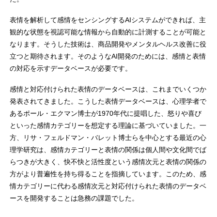
表情を解析して感情をセンシングするAIシステムができれば、主
観的な状態を視認可能な情報から自動的に計測することが可能と
なります。そうした技術は、商品開発やメンタルヘルス改善に役
立つと期待されます。そのようなAI開発のためには、感情と表情
の対応を示すデータベースが必要です。
感情と対応付けられた表情のデータベースは、これまでいくつか
発表されてきました。こうした表情データベースは、心理学者で
あるポール・エクマン博士が1970年代に提唱した、怒りや喜び
といった感情カテゴリーを想定する理論に基づいていました。一
方、リサ・フェルドマン・バレット博士らを中心とする最近の心
理学研究は、感情カテゴリーと表情の関係は個人間や文化間でば
らつきが大きく、快不快と活性度という感情次元と表情の関係の
方がより普遍性を持ち得ることを指摘しています。このため、感
情カテゴリーに代わる感情次元と対応付けられた表情のデータベ
ースを開発することは急務の課題でした。