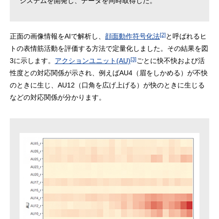
システムを開発し、データを同時取得した。
[2]
正面の画像情報をAIで解析し、
顔面動作符号化法
と呼ばれるヒ
トの表情筋活動を評価する方法で定量化しました。その結果を図
[3]
3に示します。
アクションユニット(AU)
ごとに快不快および活
性度との対応関係が示され、例えばAU4（眉をしかめる）が不快
のときに生じ、AU12（口角を広げ上げる）が快のときに生じる
などの対応関係が分かります。