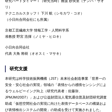
研究パートタイマーⅠ（研究当時）難波 紗央里（ナンバ・サオ
リ）
テクニカルスタッフⅠ 下川 航（シモカワ・コオ）
（小日向合同会社にも所属）
京都工芸繊維大学 情報工学・人間科学系
准教授 野宮 浩揮（ノミヤ・ヒロキ）
小日向合同会社
代表 大角 将樹（オオスミ・マサキ）
研究支援
本研究は科学技術振興機構（JST）未来社会創造事業「世界一の
安全・安心社会の実現」領域の「表情からの感情センシングによ
るウェルビーイング向上（研究代表者：佐藤弥、
JPMJMI20D7）」および公益財団法人電気通信普及財団研究調査
助成「仮想空間社会の実現に向けた表情データベースの構築およ
び表情検出システムの開発」の助成を受けて実施されました。