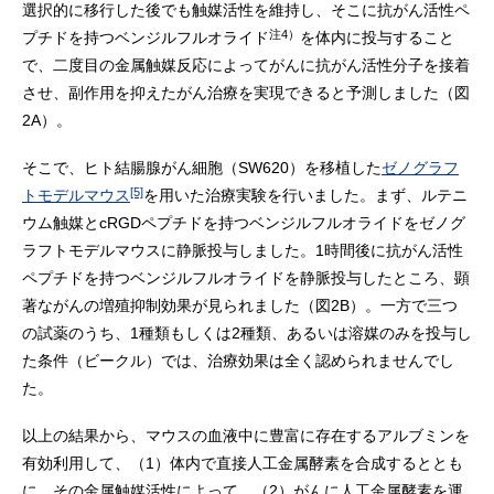
選択的に移行した後でも触媒活性を維持し、そこに抗がん活性ペ
注4）
プチドを持つベンジルフルオライド
を体内に投与すること
で、二度目の金属触媒反応によってがんに抗がん活性分子を接着
させ、副作用を抑えたがん治療を実現できると予測しました（図
2A）。
そこで、ヒト結腸腺がん細胞（SW620）を移植した
ゼノグラフ
[5]
トモデルマウス
を用いた治療実験を行いました。まず、ルテニ
ウム触媒とcRGDペプチドを持つベンジルフルオライドをゼノグ
ラフトモデルマウスに静脈投与しました。1時間後に抗がん活性
ペプチドを持つベンジルフルオライドを静脈投与したところ、顕
著ながんの増殖抑制効果が見られました（図2B）。一方で三つ
の試薬のうち、1種類もしくは2種類、あるいは溶媒のみを投与し
た条件（ビークル）では、治療効果は全く認められませんでし
た。
以上の結果から、マウスの血液中に豊富に存在するアルブミンを
有効利用して、（1）体内で直接人工金属酵素を合成するととも
に、その金属触媒活性によって、（2）がんに人工金属酵素を運