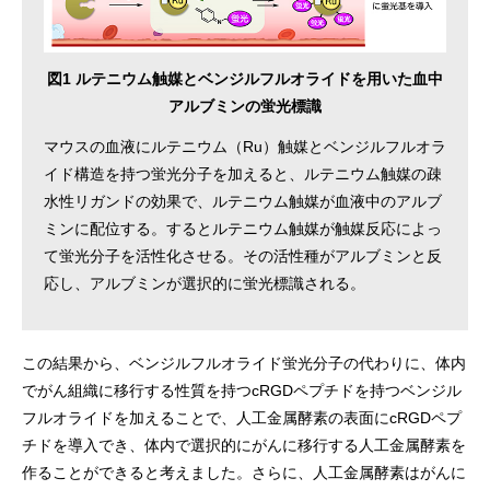
図1 ルテニウム触媒とベンジルフルオライドを用いた血中
アルブミンの蛍光標識
マウスの血液にルテニウム（Ru）触媒とベンジルフルオラ
イド構造を持つ蛍光分子を加えると、ルテニウム触媒の疎
水性リガンドの効果で、ルテニウム触媒が血液中のアルブ
ミンに配位する。するとルテニウム触媒が触媒反応によっ
て蛍光分子を活性化させる。その活性種がアルブミンと反
応し、アルブミンが選択的に蛍光標識される。
この結果から、ベンジルフルオライド蛍光分子の代わりに、体内
でがん組織に移行する性質を持つcRGDペプチドを持つベンジル
フルオライドを加えることで、人工金属酵素の表面にcRGDペプ
チドを導入でき、体内で選択的にがんに移行する人工金属酵素を
作ることができると考えました。さらに、人工金属酵素はがんに