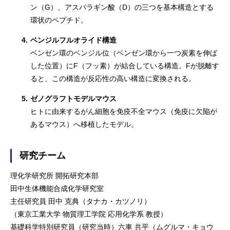
ン（G）、アスパラギン酸（D）の三つを基本構造とする
環状のペプチド。
4.
ベンジルフルオライド構造
ベンゼン環のベンジル位（ベンゼン環から一つ炭素を伸ば
した位置）にF（フッ素）が結合している構造。Fが脱離す
ると、この構造が反応性の高い構造に変換される。
5.
ゼノグラフトモデルマウス
ヒトに由来するがん細胞を免疫不全マウス（免疫に欠陥が
あるマウス）へ移植したモデル。
研究チーム
理化学研究所 開拓研究本部
田中生体機能合成化学研究室
主任研究員 田中 克典（タナカ・カツノリ）
（東京工業大学 物質理工学院 応用化学系 教授）
基礎科学特別研究員（研究当時）六車 共平（ムグルマ・キョウ