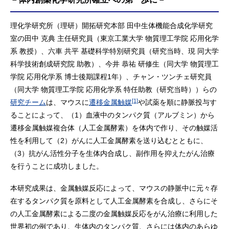
理化学研究所（理研）開拓研究本部 田中生体機能合成化学研究
室の田中 克典 主任研究員（東京工業大学 物質理工学院 応用化学
系 教授）、六車 共平 基礎科学特別研究員（研究当時、現 同大学
科学技術創成研究院 助教）、今井 恭祐 研修生（同大学 物質理工
学院 応用化学系 博士後期課程1年）、チャン・ツンチェ研究員
（同大学 物質理工学院 応用化学系 特任助教（研究当時））らの
[1]
研究チーム
は、マウスに
遷移金属触媒
や試薬を順に静脈投与す
ることによって、（1）血液中のタンパク質（アルブミン）から
遷移金属触媒複合体（人工金属酵素）を体内で作り、その触媒活
性を利用して（2）がんに人工金属酵素を送り込むとともに、
（3）抗がん活性分子を生体内合成し、副作用を抑えたがん治療
を行うことに成功しました。
本研究成果は、金属触媒反応によって、マウスの静脈中に元々存
在するタンパク質を原料として人工金属酵素を合成し、さらにそ
の人工金属酵素による二度の金属触媒反応をがん治療に利用した
世界初の例であり、生体内のタンパク質、さらには体内のあらゆ