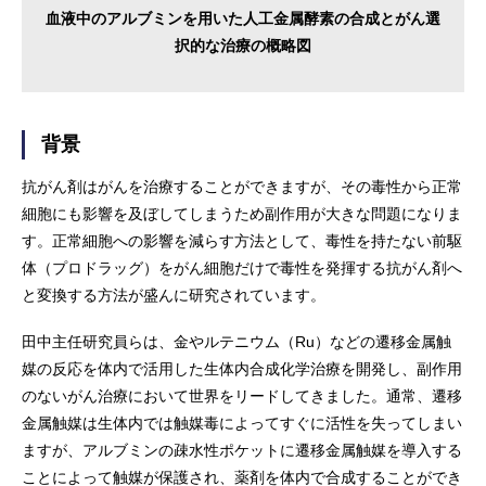
血液中のアルブミンを用いた人工金属酵素の合成とがん選
択的な治療の概略図
背景
抗がん剤はがんを治療することができますが、その毒性から正常
細胞にも影響を及ぼしてしまうため副作用が大きな問題になりま
す。正常細胞への影響を減らす方法として、毒性を持たない前駆
体（プロドラッグ）をがん細胞だけで毒性を発揮する抗がん剤へ
と変換する方法が盛んに研究されています。
田中主任研究員らは、金やルテニウム（Ru）などの遷移金属触
媒の反応を体内で活用した生体内合成化学治療を開発し、副作用
のないがん治療において世界をリードしてきました。通常、遷移
金属触媒は生体内では触媒毒によってすぐに活性を失ってしまい
ますが、アルブミンの疎水性ポケットに遷移金属触媒を導入する
ことによって触媒が保護され、薬剤を体内で合成することができ