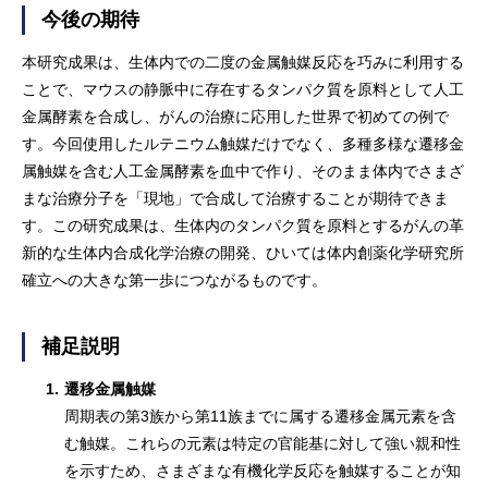
今後の期待
本研究成果は、生体内での二度の金属触媒反応を巧みに利用する
ことで、マウスの静脈中に存在するタンパク質を原料として人工
金属酵素を合成し、がんの治療に応用した世界で初めての例で
す。今回使用したルテニウム触媒だけでなく、多種多様な遷移金
属触媒を含む人工金属酵素を血中で作り、そのまま体内でさまざ
まな治療分子を「現地」で合成して治療することが期待できま
す。この研究成果は、生体内のタンパク質を原料とするがんの革
新的な生体内合成化学治療の開発、ひいては体内創薬化学研究所
確立への大きな第一歩につながるものです。
補足説明
1.
遷移金属触媒
周期表の第3族から第11族までに属する遷移金属元素を含
む触媒。これらの元素は特定の官能基に対して強い親和性
を示すため、さまざまな有機化学反応を触媒することが知