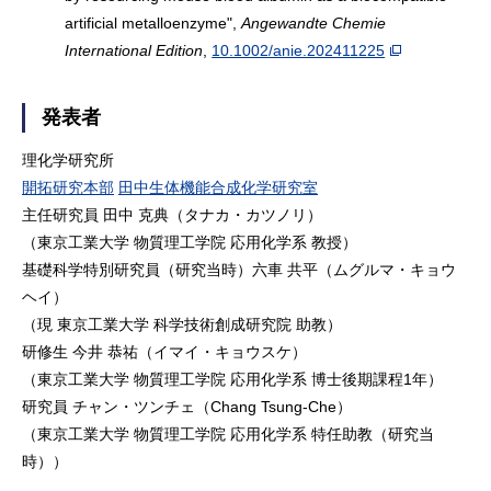
artificial metalloenzyme",
Angewandte Chemie
International Edition
,
10.1002/anie.202411225
発表者
理化学研究所
開拓研究本部
田中生体機能合成化学研究室
主任研究員 田中 克典（タナカ・カツノリ）
（東京工業大学 物質理工学院 応用化学系 教授）
基礎科学特別研究員（研究当時）六車 共平（ムグルマ・キョウ
ヘイ）
（現 東京工業大学 科学技術創成研究院 助教）
研修生 今井 恭祐（イマイ・キョウスケ）
（東京工業大学 物質理工学院 応用化学系 博士後期課程1年）
研究員 チャン・ツンチェ（Chang Tsung-Che）
（東京工業大学 物質理工学院 応用化学系 特任助教（研究当
時））