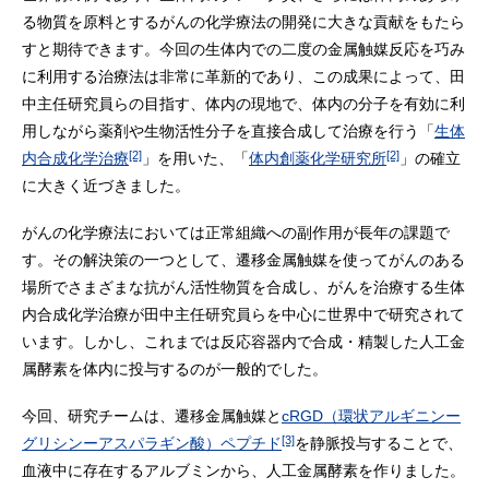
る物質を原料とするがんの化学療法の開発に大きな貢献をもたら
すと期待できます。今回の生体内での二度の金属触媒反応を巧み
に利用する治療法は非常に革新的であり、この成果によって、田
中主任研究員らの目指す、体内の現地で、体内の分子を有効に利
用しながら薬剤や生物活性分子を直接合成して治療を行う「
生体
[2]
[2]
内合成化学治療
」を用いた、「
体内創薬化学研究所
」の確立
に大きく近づきました。
がんの化学療法においては正常組織への副作用が長年の課題で
す。その解決策の一つとして、遷移金属触媒を使ってがんのある
場所でさまざまな抗がん活性物質を合成し、がんを治療する生体
内合成化学治療が田中主任研究員らを中心に世界中で研究されて
います。しかし、これまでは反応容器内で合成・精製した人工金
属酵素を体内に投与するのが一般的でした。
今回、研究チームは、遷移金属触媒と
cRGD（環状アルギニンー
[3]
グリシンーアスパラギン酸）ペプチド
を静脈投与することで、
血液中に存在するアルブミンから、人工金属酵素を作りました。