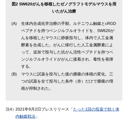
図2 SW620がんを移植したゼノグラフトモデルマウスを用
いたがん治療
(A)
生体内合成化学治療の手順。ルテニウム触媒とcRGD
ペプチドを持つベンジルフルオライドを、SW620が
んを移植したマウスに静脈投与し、体内で人工金属
酵素を合成した。がんに移行した人工金属酵素によ
って、追加で投与した抗がん活性ペプチドを持つベ
ンジルフルオライドががんに接着され、毒性を発揮
する。
(B)
マウスに試薬を投与した後の腫瘍の体積の変化。三
つの試薬を全て投与した条件（赤）だけで腫瘍の増
殖が抑制された。
注4）
2021年9月2日プレスリリース「
たった1回の投薬で効く体
内触媒戦法
」