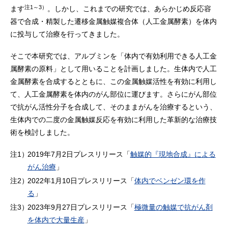
注1～3）
ます
。しかし、これまでの研究では、あらかじめ反応容
器で合成・精製した遷移金属触媒複合体（人工金属酵素）を体内
に投与して治療を行ってきました。
そこで本研究では、アルブミンを「体内で有効利用できる人工金
属酵素の原料」として用いることを計画しました。生体内で人工
金属酵素を合成するとともに、この金属触媒活性を有効に利用し
て、人工金属酵素を体内のがん部位に運びます。さらにがん部位
で抗がん活性分子を合成して、そのままがんを治療するという、
生体内での二度の金属触媒反応を有効に利用した革新的な治療技
術を検討しました。
注1）
2019年7月2日プレスリリース「
触媒的『現地合成』による
がん治療
」
注2）
2022年1月10日プレスリリース「
体内でベンゼン環を作
る
」
注3）
2023年9月27日プレスリリース「
極微量の触媒で抗がん剤
を体内で大量生産
」