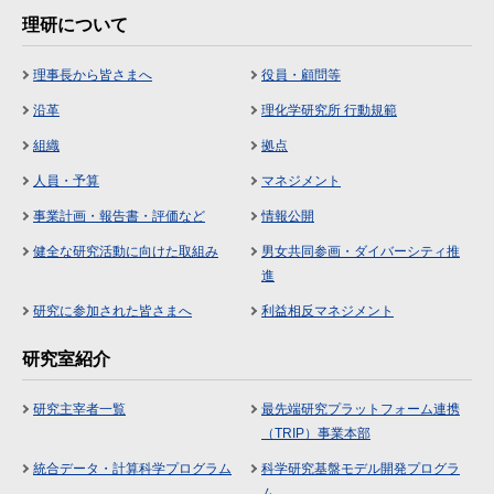
理研について
理事長から皆さまへ
役員・顧問等
沿革
理化学研究所 行動規範
組織
拠点
人員・予算
マネジメント
事業計画・報告書・評価など
情報公開
健全な研究活動に向けた取組み
男女共同参画・ダイバーシティ推
進
研究に参加された皆さまへ
利益相反マネジメント
研究室紹介
研究主宰者一覧
最先端研究プラットフォーム連携
（TRIP）事業本部
統合データ・計算科学プログラム
科学研究基盤モデル開発プログラ
ム