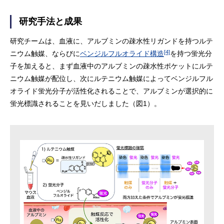
研究手法と成果
研究チームは、血液に、アルブミンの疎水性リガンドを持つルテ
[4]
ニウム触媒、ならびに
ベンジルフルオライド構造
を持つ蛍光分
子を加えると、まず血液中のアルブミンの疎水性ポケットにルテ
ニウム触媒が配位し、次にルテニウム触媒によってベンジルフル
オライド蛍光分子が活性化されることで、アルブミンが選択的に
蛍光標識されることを見いだしました（図1）。