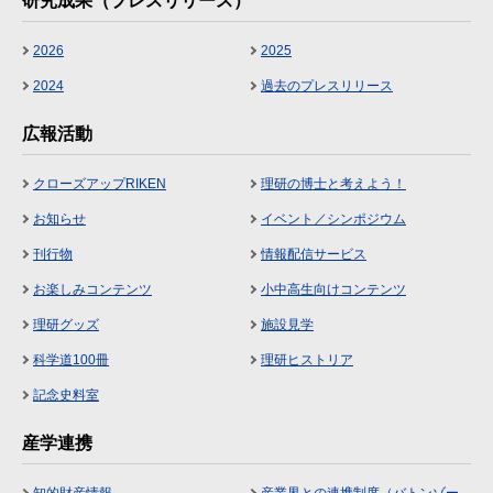
研究成果（プレスリリース）
2026
2025
2024
過去のプレスリリース
広報活動
クローズアップRIKEN
理研の博士と考えよう！
お知らせ
イベント／シンポジウム
刊行物
情報配信サービス
お楽しみコンテンツ
小中高生向けコンテンツ
理研グッズ
施設見学
科学道100冊
理研ヒストリア
記念史料室
産学連携
知的財産情報
産業界との連携制度（バトンゾー