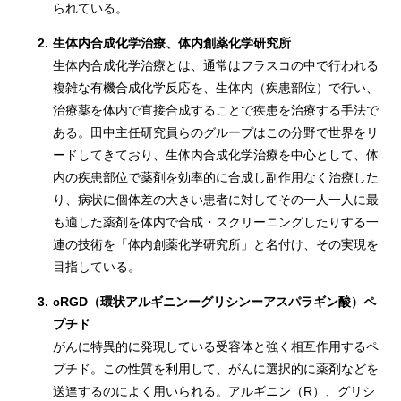
られている。
2.
生体内合成化学治療、体内創薬化学研究所
生体内合成化学治療とは、通常はフラスコの中で行われる
複雑な有機合成化学反応を、生体内（疾患部位）で行い、
治療薬を体内で直接合成することで疾患を治療する手法で
ある。田中主任研究員らのグループはこの分野で世界をリ
ードしてきており、生体内合成化学治療を中心として、体
内の疾患部位で薬剤を効率的に合成し副作用なく治療した
り、病状に個体差の大きい患者に対してその一人一人に最
も適した薬剤を体内で合成・スクリーニングしたりする一
連の技術を「体内創薬化学研究所」と名付け、その実現を
目指している。
3.
cRGD（環状アルギニンーグリシンーアスパラギン酸）ペ
プチド
がんに特異的に発現している受容体と強く相互作用するペ
プチド。この性質を利用して、がんに選択的に薬剤などを
送達するのによく用いられる。アルギニン（R）、グリシ